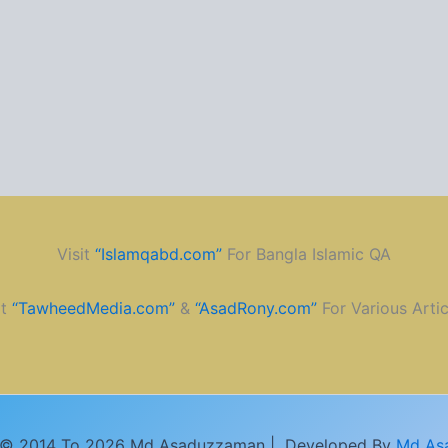
Visit
“Islamqabd.com”
For Bangla Islamic QA
it
“TawheedMedia.com”
&
“AsadRony.com”
For Various Artic
 © 2014 To 2026 Md Asaduzzaman | Developed By
Md As