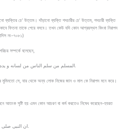
 ব্যক্তির চে’ উত্তম। দাঁড়ানো ব্যক্তি পদচারীর চে’ উত্তম, পদচারী ব্যক্তি
 তাকাবে ফিতনা তাকে পেয়ে বসবে। তখন কেউ যদি কোন আশ্রয়স্থল কিংবা নিরাপদ
হাদিস নং-৭০৮১)
 পরিচয় সম্পর্কে বলেছেন,
المسلم من سلم الناس من لسانه و يده و المؤمن من أمنه الناس على دمائهم و اموالهم.
 আর মুমিনতো সে, যার থেকে অন্য লোক নিজের জান ও মাল কে নিরাপদ মনে করে।
জনমনে আতংক সৃষ্টি হয় এমন কোন আচরণ বা কর্ম করতেও নিষেধ করেছেন-হযরত
ان النبى صلى الله عليه و سلم فنهى ان يتعاطى السيف مسلولا.