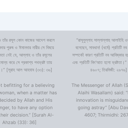
 তাঁর রসূল কোন কাজের আদেশ করলে
“রাসূলুল্লাহ সাল্লাল্লাহু আলাইহি ওয
দার পুরুষ ও ঈমানদার নারীর সে বিষয়ে
বলেছেন, সাবধান! (ধর্মে) প্রতিটি নব
ষমতা নেই যে, আল্লাহ ও তাঁর রসূলের
সম্পর্কে! কারণ প্রতিটি নব আবিষ্কার
ন্য করে সে প্রকাশ্য পথভ্রষ্ট তায়
এবং প্রতিটি বিদ‘আত হলো ভ্রষ্টতা।”
।” [সূরাহ আল আহযাব (৩৩): ৩৬]
৪৬০৭; তিরমিজী: ২৬৭৬]
ot befitting for a believing
The Messenger of Allah (S
woman, when a matter has
Alaihi Wasallam) said: 
decided by Allah and His
innovation is misguidan
ger, to have any option
going astray” [Abu Da
heir decision.” [Surah Al-
4607; Thirmidhi: 26
Ahzab (33): 36]