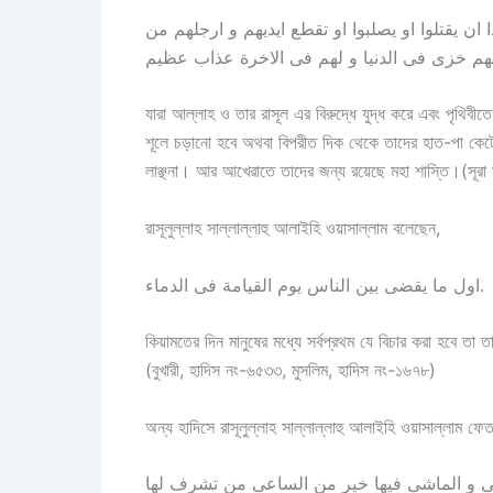
ن يقتلوا او يصلبوا او تقطع ايديهم و ارجلهم من
যারা আল্লাহ ও তার রাসূল এর বিরুদ্ধে যুদ্ধ করে এবং পৃথিবীতে
শূলে চড়ানো হবে অথবা বিপরীত দিক থেকে তাদের হাত-পা কেটে
লাঞ্ছনা। আর আখেরাতে তাদের জন্য রয়েছে মহা শাস্তি।(সূরা 
রাসূলুল্লাহ সাল্লাল্লাহু আলাইহি ওয়াসাল্লাম বলেছেন,
اول ما يقضى بين الناس يوم القيامة فى الدماء.
কিয়ামতের দিন মানুষের মধ্যে সর্বপ্রথম যে বিচার করা হবে তা
(বুখারী, হাদিস নং-৬৫৩৩, মুসলিম, হাদিস নং-১৬৭৮)
অন্য হাদিসে রাসূলুল্লাহ সাল্লাল্লাহু আলাইহি ওয়াসাল্লাম ফ
اشى و الماشى فيها خير من الساعى من تشرف لها