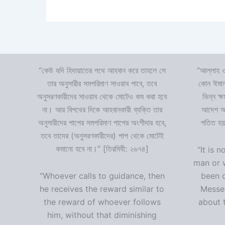
“কেউ যদি হিদায়াতের পথে আহবান করে তাহলে সে
“আল্লাহ ও
তার অনুসারীর সমপরিমাণ সাওয়াব পাবে, তবে
কোন ঈমান
অনুসরণকারীদের সাওয়াব থেকে মোটেও কম করা হবে
ভিন্ন ক্
না। আর বিপথের দিকে আহবানকারী ব্যক্তি তার
আদেশ অমা
অনুসারীদের পাপের সমপরিমাণ পাপের অংশীদার হবে,
পতিত হয়
তবে তাদের (অনুসরণকারীদের) পাপ থেকে মোটেই
কমানো হবে না।” [তিরমিযী: ২৬৭৪]
“It is n
man or 
“Whoever calls to guidance, then
been 
he receives the reward similar to
Messen
the reward of whoever follows
about t
him, without that diminishing