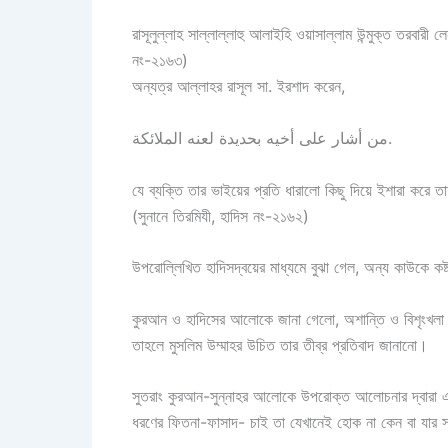
রাসূলুল্লাহ সাল্লাল্লাহু আলাইহি ওয়াসাল্লাম উন্মুক্ত তরবা
নং-২১৬৩)
অন্যত্র আল্লাহর রাসূল সা. ইরশাদ করেন,
من أشار على أخيه بحديدة لعنه الملائكة.
যে ব্যক্তি তার ভাইয়ের প্রতি ধারালো কিছু দিয়ে ইশারা করে
(সুনানে তিরমিযী, হাদিস নং-২১৬২)
উপরোল্লিখিত হাদিসদ্বয়ের মাধ্যমে বুঝা গেল, অন্য কাউকে 
কুরআন ও হাদিসের আলোকে জানা গেলো, অশান্তি ও বিশৃংখলা ই
তাহলে মুসলিম উম্মাহর উচিত তার তীব্র প্রতিবাদ জানানো।
সুতরাং কুরআন-সুন্নাহর আলোকে উপরোক্ত আলোচনার দ্বারা একথ
ধরণের ফিতনা-ফাসাদ- চাই তা যেখানেই হোক না কেন বা যার সঙ