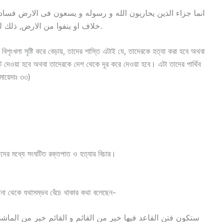
انما جزاء الذين يحاربون الله و رسوله و يسعون فى الارض فسادا ا
خلاف او ينفوا من الارض, ذلك لهم خزى فى الدنيا و لهم فى الاخرة عذاب عظيم.
 বিশৃংখলা সৃষ্টি করে বেড়ায়, তাদের শাস্তি এটাই যে, তাদেরকে হত্যা করা হবে অথবা
 দেওয়া হবে অথবা তাদেরকে দেশ থেকে দূর করে দেওয়া হবে। এটা তাদের পার্থিব
মায়েদাঃ ৩৩)
 তাদের মধ্যে সংঘটিত রক্তপাত ও হত্যার বিচার।
েতনা থেকে যথাসম্ভব বেঁচে থাকার কথা বলেছেন-
ستكون فتن القاعد فيها خير من القائم و القائم خير من الم