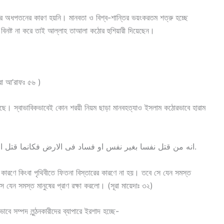
ার অধপতনের কারণ হয়নি। মানবতা ও বিশ্ব-শান্তির ভয়ংকরতম শত্রু হচ্ছে
 বিনষ্ট না করে তাই আল্লাহ তাআলা কঠোর হুশিয়ারী দিয়েছেন।
সূরা আ’রাফঃ ৫৬ )
ছে। স্বাভাবিকভাবেই কোন শরয়ী নিয়ম ছাড়া মানবহত্যাও ইসলাম কঠোরভাবে হারাম
انه من قتل نفسا بغير نفس او فساد فى الارض فكانما قتل الناس جميعا, ومن احياها فكانما احيا الناس جميعا.
কারণে কিংবা পৃথিবীতে ফিতনা বিস্তারের কারণে না হয়। তবে সে যেন সমস্ত
ে যেন সমস্ত মানুষের প্রাণ রক্ষা করলো। (সূরা মায়েদাঃ ৩২)
ে সম্পদ লুন্ঠনকারীদের ব্যাপারে ইরশাদ হচ্ছে-