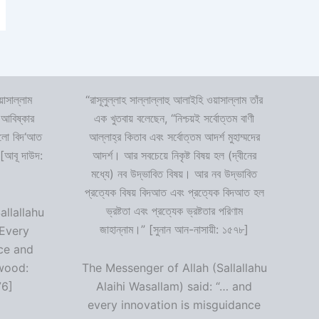
়াসাল্লাম
“রাসূলুল্লাহ সাল্লাল্লাহু আলাইহি ওয়াসাল্লাম তাঁর
 আবিষ্কার
এক খুতবায় বলেছেন, “নিশ্চয়ই সর্বোত্তম বাণী
 হলো বিদ‘আত
আল্লাহ্‌র কিতাব এবং সর্বোত্তম আদর্শ মুহাম্মদের
 [আবূ দাউদ:
আদর্শ। আর সবচেয়ে নিকৃষ্ট বিষয় হল (দ্বীনের
মধ্যে) নব উদ্ভাবিত বিষয়। আর নব উদ্ভাবিত
প্রত্যেক বিষয় বিদআত এবং প্রত্যেক বিদআত হল
ভ্রষ্টতা এবং প্রত্যেক ভ্রষ্টতার পরিণাম
allallahu
জাহান্নাম।” [সুনান আন-নাসায়ী: ১৫৭৮]
“Every
ce and
wood:
The Messenger of Allah (Sallallahu
76]
Alaihi Wasallam) said: “… and
every innovation is misguidance