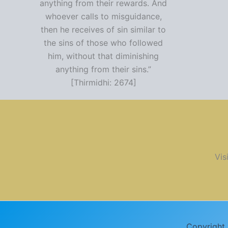
anything from their rewards. And
whoever calls to misguidance,
then he receives of sin similar to
the sins of those who followed
him, without that diminishing
anything from their sins.”
[Thirmidhi: 2674]
Vis
Copyright