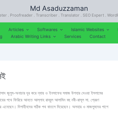
Md Asaduzzaman
eter . Proofreader . Transcriber . Translator . SEO Expert . Wor
Articles
Softwares
Islamic Websites
ng
Arabic Writing Links
Services
Contact
েই
ফাসাদ জুলুম-অনাচার দূর করে ন্যায় ও ইনসাফের সমাজ উপহার দেওয়া ইসলামের
যায়ের পথে ফিরিয়ে আনতে আল্লাহ রাব্বুল আলামিন বহু নবী-রাসূল সা. প্রেরণ
য়ে এনেছেন। দিশাহীনদের সঠিক পথ বাতলে দিয়েছেন। অসহায় ও মাজলুমদের পাশে