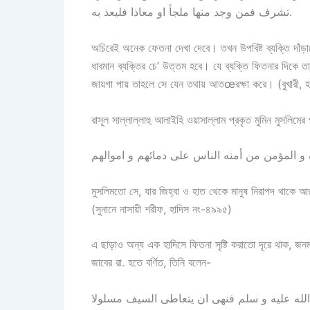
تشرف فمن وجد منها ملجأ او معاذا فليعذ به.
অচিরেই অনেক ফেতনা দেখা দেবে। তখন উপবিষ্ট ব্যক্তি দাঁড়ানো
ধাবমান ব্যক্তির চে’ উত্তম হবে। যে ব্যক্তি ফিতনার দিকে
জায়গা পায় তাহলে সে যেন তথায় আতœরক্ষা করে। (বুখারী, 
রাসূল সাল্লাল্লাহু আলাইহি ওয়াসাল্লাম প্রকৃত মুমিন মুসলিমের
মুসলিমতো সে, যার জিহ্বা ও হাত থেকে মানুষ নিরাপদ থাকে
(সুনানে নাসায়ী শরীফ, হাদিস নং-৪৯৯৫)
এ ছাড়াও অন্য এক হাদিসে ফিতনা সৃষ্টি করাতো দূরে থাক, 
জাবের রা. হতে বর্ণিত, তিনি বলেন-