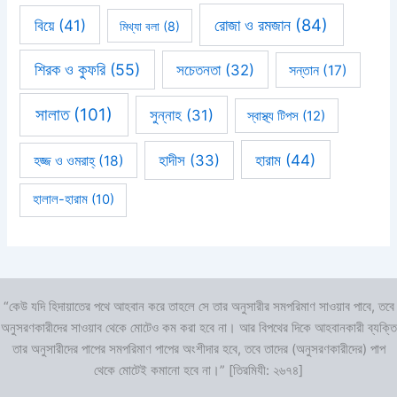
রোজা ও রমজান
(84)
বিয়ে
(41)
মিথ্যা বলা
(8)
শিরক ও কুফরি
(55)
সচেতনতা
(32)
সন্তান
(17)
সালাত
(101)
সুন্নাহ
(31)
স্বাস্থ্য টিপস
(12)
হারাম
(44)
হাদীস
(33)
হজ্জ ও ওমরাহ্‌
(18)
হালাল-হারাম
(10)
“কেউ যদি হিদায়াতের পথে আহবান করে তাহলে সে তার অনুসারীর সমপরিমাণ সাওয়াব পাবে, তবে
অনুসরণকারীদের সাওয়াব থেকে মোটেও কম করা হবে না। আর বিপথের দিকে আহবানকারী ব্যক্তি
তার অনুসারীদের পাপের সমপরিমাণ পাপের অংশীদার হবে, তবে তাদের (অনুসরণকারীদের) পাপ
থেকে মোটেই কমানো হবে না।” [তিরমিযী: ২৬৭৪]