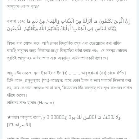
সাক্ষ্যকে গোপন করে?
বাকারা ১৫৯: إِنَّ الَّذِينَ يَكْتُمُونَ مَا أَنْزَلْنَا مِنَ الْبَيِّنَاتِ وَالْهُدَىٰ مِنْ بَعْدِ مَا
بَيَّنَّاهُ لِلنَّاسِ فِي الْكِتَابِ ۙ أُولَٰئِكَ يَلْعَنُهُمُ اللَّهُ وَيَلْعَنُهُمُ اللَّاعِنُونَ
নিশ্চয় যারা গোপন করে, আমি যেসব বিস্তারিত তথ্য এবং হেদায়েতের কথা নাযিল
করেছি মানুষের জন্য কিতাবের মধ্যে বিস্তারিত বর্ণনা করার পরও; সে সমস্ত লোকের
প্রতিই আল্লাহর অভিসম্পাত এবং অন্যান্য অভিসম্পাতকারীগণের ও।
আবু দাউদ ৩৬১৭. মূসা ইবন ইসমাঈল (র) ……… আবূ হুরায়রা (রাঃ) থেকে বর্ণিত।
তিনি বলেন, রাসূলুল্লাহ (সাঃ) বলেছেনঃ যাকে কোন ইলম বা জ্ঞান সম্পর্কে জিজ্ঞাসা করা
হয়, আর সে জানা সত্ত্বেও তা না বলে, কিয়ামতের দিন আল্লাহ্‌ তার মুখে আগুনের লাগাম
পরিয়ে দেবেন।
হাদিসের মানঃ হাসান (Hasan)
★মহান আল্লাহ বলেন, ﴿ وَلَا تَقۡفُ مَا لَيۡسَ لَكَ بِهِۦ عِلۡمٌۚ ﴾
[الاسراء: ٣٦]