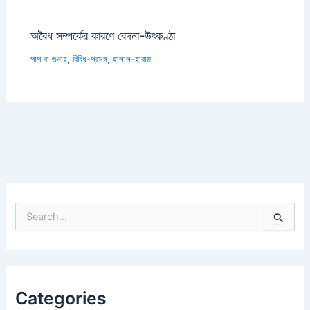
অবৈধ সম্পর্কের কারণে বেদনা-উৎকণ্ঠা
পাপ বা গুনাহ
,
বিবিধ-প্রসঙ্গ
,
হালাল-হারাম
S
e
a
r
c
h
Categories
f