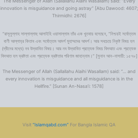
The Messenger of Allah (Sallallahu Alaihi Wasallam) said: “Every
innovation is misguidance and going astray” [Abu Dawood: 4607;
Thirmidhi: 2676]
“রাসূলুল্লাহ সাল্লাল্লাহু আলাইহি ওয়াসাল্লাম তাঁর এক খুতবায় বলেছেন, “নিশ্চয়ই সর্বোত্তম
বাণী আল্লাহ্‌র কিতাব এবং সর্বোত্তম আদর্শ মুহাম্মদের আদর্শ। আর সবচেয়ে নিকৃষ্ট বিষয় হল
(দ্বীনের মধ্যে) নব উদ্ভাবিত বিষয়। আর নব উদ্ভাবিত প্রত্যেক বিষয় বিদআত এবং প্রত্যেক
বিদআত হল ভ্রষ্টতা এবং প্রত্যেক ভ্রষ্টতার পরিণাম জাহান্নাম।” [সুনান আন-নাসায়ী: ১৫৭৮]
The Messenger of Allah (Sallallahu Alaihi Wasallam) said: “… and
every innovation is misguidance and all misguidance is in the
Hellfire.” [Sunan An-Nasa’i: 1578]
Visit
“Islamqabd.com”
For Bangla Islamic QA