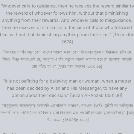
“Whoever calls to guidance, then he receives the reward similar to
the reward of whoever follows him, without that diminishing
anything from their rewards. And whoever calls to misguidance,
then he receives of sin similar to the sins of those who followed
him, without that diminishing anything from their sins.” [Thirmidhi:
2674]
“আল্লাহ ও তাঁর রসূল কোন কাজের আদেশ করলে কোন ঈমানদার পুরুষ ও ঈমানদার নারীর সে
বিষয়ে ভিন্ন ক্ষমতা নেই যে, আল্লাহ ও তাঁর রসূলের আদেশ অমান্য করে সে প্রকাশ্য পথভ্রষ্ট
তায় পতিত হয়।” [সূরাহ আল আহযাব (৩৩): ৩৬]
“It is not befitting for a believing man or woman, when a matter
has been decided by Allah and His Messenger, to have any
option about their decision.” [Surah Al-Ahzab (33): 36]
“রাসূলুল্লাহ সাল্লাল্লাহু আলাইহি ওয়াসাল্লাম বলেছেন, সাবধান! (ধর্মে) প্রতিটি নব আবিষ্কার
সম্পর্কে! কারণ প্রতিটি নব আবিষ্কার হলো বিদ‘আত এবং প্রতিটি বিদ‘আত হলো ভ্রষ্টতা।” [আবূ
দাউদ: ৪৬০৭; তিরমিজী: ২৬৭৬]