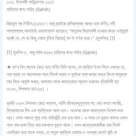
১০৫, ইসলামী ফাউন্ডেশনঃ ১০৮)
হাদিসের মানঃ সহিহ (Sahih)
রিয়াযুস স্ব লিহীন১/১৫৫৫। আবূ হুরাইরা রাদিয়াল্লাহু আনহু হতে বর্ণিত, নবী
সাল্লাল্লাহু আলাইহি ওয়াসাল্লাম বলেছেন, ‘‘মানুষের মিথ্যাবাদী হওয়ার জন্য এতটুকুই
যথেষ্ট যে, সে যা কিছু শোনে [বিনা বিচারে] তা-ই বর্ণনা করে।’’ (মুসলিম) [1]
[1] মুসলিম ৫, আবূ দাউদ ৪৯৯২ হাদিসের মানঃ সহিহ (Sahih)
★ কা‘ব বিন মালেক (রাঃ) হতে বর্ণিত তিনি বলেন, যে ব্যক্তি ইলম শিখে এজন্য যে,
তার দ্বারা সে আলেমদের সাথে বিতর্ক করবে ও মূর্খদের সঙ্গে ঝগড়া করবে কিংবা মানুষকে
তার দিকে আকৃষ্ট করবে, আল্লাহ তাকে জাহান্নামে প্রবেশ করাবেন (তিরমিযী হা/
৩১৩৮, মিশকাত হা/২২৫) ।
বুখারি ৩২৬৭.উসামাহ (রাঃ) বললেন, আমি তাঁকে(রসূলুল্লাহ সা: কে) বলতে শুনেছি,
ক্বিয়ামাতের দিন এক ব্যক্তিকে আনা হবে। অতঃপর তাকে জাহান্নামে নিক্ষেপ করা
হবে। তখন আগুনে পুড়ে তার নাড়িভুঁড়ি বের হয়ে যাবে। এ সময় সে ঘুরতে থাকবে যেমন
গাধা তার চাকা নিয়ে তার চারপাশে ঘুরতে থাকে। তখন জাহান্নামবাসীরা তার নিকট
একত্রিত হয়ে তাকে বলবে, হে অমুক ব্যক্তি! তোমার এ অবস্থা কেন? তুমি না