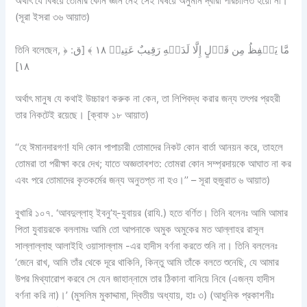
অর্থাৎ যে বিষয়ে তোমার কোন জ্ঞান নেই সেই বিষয়ে অনুমান দ্বারা পরিচালিত হয়ো না।
(সূরা ইসরা ৩৬ আয়াত)
তিনি বলেছেন, ﴿ مَّا يَلۡفِظُ مِن قَوۡلٍ إِلَّا لَدَيۡهِ رَقِيبٌ عَتِيدٞ ١٨ ﴾ [ق:
١٨]
অর্থাৎ মানুষ যে কথাই উচ্চারণ করুক না কেন, তা লিপিবদ্ধ করার জন্য তৎপর প্রহরী
তার নিকটেই রয়েছে। [ক্বাফ ১৮ আয়াত)
‘‘হে ঈমানদারগণ! যদি কোন পাপাচারী তোমাদের নিকট কোন বার্তা আনয়ন করে, তাহলে
তোমরা তা পরীক্ষা করে দেখ; যাতে অজ্ঞতাবশত: তোমরা কোন সম্প্রদায়কে আঘাত না কর
এবং পরে তোমাদের কৃতকর্মের জন্য অনুতপ্ত না হও।’’ – সূরা হুজুরাত ৬ আয়াত)
বুখারি ১০৭. ‘আবদুল্লাহ্ ইবনু’য্-যুবায়র (রাযি.) হতে বর্ণিত। তিনি বলেনঃ আমি আমার
পিতা যুবায়রকে বললামঃ আমি তো আপনাকে অমুক অমুকের মত আল্লাহর রাসূল
সাল্লাল্লাহু আলাইহি ওয়াসাল্লাম -এর হাদীস বর্ণনা করতে শুনি না। তিনি বললেনঃ
‘জেনে রাখ, আমি তাঁর থেকে দূরে থাকিনি, কিন্তু আমি তাঁকে বলতে শুনেছি, যে আমার
উপর মিথ্যারোপ করবে সে যেন জাহান্নামে তার ঠিকানা বানিয়ে নিবে (এজন্য হাদীস
বর্ণনা করি না)।’ (মুসলিম মুকাদ্দামা, দ্বিতীয় অধ্যায়, হাঃ ৩) (আধুনিক প্রকাশনীঃ