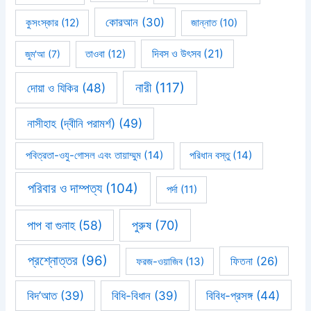
কোরআন
(30)
কুসংস্কার
(12)
জান্নাত
(10)
দিবস ও উৎসব
(21)
জুম'আ
(7)
তাওবা
(12)
নারী
(117)
দোয়া ও যিকির
(48)
নাসীহাহ (দ্বীনি পরামর্শ)
(49)
পবিত্রতা-ওযু-গোসল এবং তায়াম্মুম
(14)
পরিধান বস্তু
(14)
পরিবার ও দাম্পত্য
(104)
পর্দা
(11)
পাপ বা গুনাহ
(58)
পুরুষ
(70)
প্রশ্নোত্তর
(96)
ফিতনা
(26)
ফরজ-ওয়াজিব
(13)
বিবিধ-প্রসঙ্গ
(44)
বিদ’আত
(39)
বিধি-বিধান
(39)