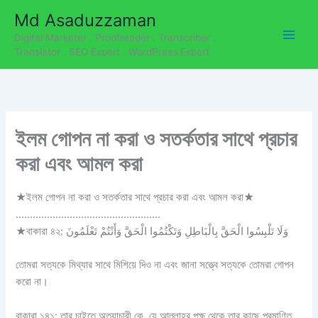
C
Skip
Md Asaduzzaman
a
to
t
Digital Marketer . Proofreader . Transcriber .
content
e
Translator . SEO Expert . WordPress Expert
g
o
r
i
e
ইলম গোপন না করা ও সতর্কতার সাথে প্রচার
s
করা এবং আমল করা
★ইলম গোপন না করা ও সতর্কতার সাথে প্রচার করা এবং আমল করা★
……………………………………………
★বাকারা ৪২: وَلَا تَلْبِسُوا الْحَقَّ بِالْبَاطِلِ وَتَكْتُمُوا الْحَقَّ وَأَنْتُمْ تَعْلَمُونَ
তোমরা সত্যকে মিথ্যার সাথে মিশিয়ে দিও না এবং জানা সত্ত্বে সত্যকে তোমরা গোপন
করো না।
বাকারা ১৪১: তার চাইতে অত্যাচারী কে, যে আল্লাহর পক্ষ থেকে তার কাছে প্রমাণিত