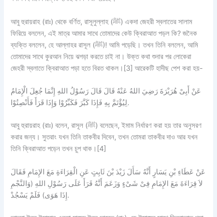
আবু হুরায়রাহ (রাঃ) থেকে বর্ণিত, রাসূলুল্লাহ (ﷺ) একদা জেহরী স্বলাতের সালাম
ফিরিয়ে বললেন, এই মাত্র আমার সাথে তোমাদের কেউ ক্বিরাআত পড়ল কি? জনৈক
ব্যক্তি বললেন, হে আল্লাহর রাসূল (ﷺ)! আমি পড়েছি। তখন তিনি বললেন, আমি
তোমাদের সাথে কুরআন নিয়ে ঝগড়া করতে চাই না। উক্ত কথা শুনার পর লোকেরা
জেহরী স্বলাতে ক্বিরাআত পড়া হতে বিরত থাকল।[3] আরেকটি হাদীছ পেশ করা হয়-
عَنْ أَبِىْ هُرَيْرَةَ رَضِيَ اللهُ عَنْهُ قَالَ قَالَ رَسُوْلُ اللهِ إِنَّمَا جُعِلَ الْإِمَامُ
لِيُؤْتَمَّ بِهِ فَإِذَا كَبَّرَ فَكَبِّرُوْا وَإِذَا قَرَأَ فَأَنْصِتُوْا.
আবু হুরায়রাহ (রাঃ) বলেন, রাসূল (ﷺ) বলেছেন, ইমাম নির্ধারণ করা হয় তার অনুসরণ
করার জন্য। সুতরাং যখন তিনি তাকবীর দিবেন, তখন তোমরা তাকবীর দাও আর যখন
তিনি ক্বিরাআত পড়েন তখন চুপ থাক।[4]
عَنْ عَطَاءِ بْنِ يَسَارٍ أَنَّهُ سَأَلَ زَيْدَ بْنَ ثَابِتٍ عَنِ الْقِرَاءَةِ مَعَ الإِمَامِ فَقَالَ
لاَ قِرَاءَةَ مَعَ الإِمَامِ فِىْ شَىْءٍ وَزَعَمَ أَنَّهُ قَرَأَ عَلَى رَسُوْلِ اللهِ (وَالنَّجْمِ
إِذَا هَوَى) فَلَمْ يَسْجُدْ.