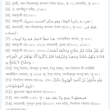
[2]. বুখারী, আল-ক্বিরাআতু খালফাল ইমাম হা/৬৮, পৃঃ ৭১; তানক্বীহ, পৃঃ ২৮৮।
[3]. ঐ, তালখীছুল হাবীর, ১/২৪৬।
[4]. দারাকুৎনী হা/১২৮০।
[5]. দারাকুৎনী تفرد به زكريا الوقاد وهو منكر الحديث متروك।
[6]. বায়হাক্বী, আল-ক্বিরাআতু খালফাল ইমাম হা/২৮২, পৃঃ ৩২১- غلط فى
إسناده।
[7]. هذا خطأ لاشك فيه ولا اوتياب -তানক্বীহুল কালাম, পৃঃ ২৮৯।
[8]. দারাকুৎনী হা/১২৫৩, ১/৩২৬; বায়হাক্বী, কুবরা হা/৩০২২, ২/১৬২।
[9]. দারাকুৎনী হা/১২৫৩, ১/৩২৬-لَمْ يَقُلْ هَكَذَا غَيْرُ حَجَّاجٍ وَخَالَفَهُ أَصْحَابُ
قَتَادَةَ مِنْهُمْ شُعْبَةُ وَسَعِيدٌ وَغَيْرُهُمَا فَلَمْ يَذْكُرُوا أَنَّهُ نَهَاهُمْ عَنِ الْقِرَاءَةِ.
وَحَجَّاجٌ لاَ يُحْتَجُّ بِهِ.।
[10]. ইবনু হিববান, কিতাবুয যু‘আফা; ইবনু হাজার, আদ-দিরাইয়া ফী তাখরীজি
আহাদীছিল হেদায়াহ, পৃঃ ১/১৬৫ পৃঃ; ইবনু তাহের, তাযকিরাতুল মাওযূ‘আত, পৃঃ ৯৩।
[11]. সিলসিলা যঈফাহ হা/৫৬৯, ২/৪১-فِيْهِ مَأْمُوْنُ بْنُ أَحْمَدَ الْهَرُوِىُّ دَجَّالٌ
يَرْوِى الْمَوْضُوْعَاتِ।
[12]. মুছান্নাফ আব্দুর রাযযাক হা/২৮০৬।
[13]. আত-তামহীদ ১১/৫০ পৃঃ – فمنقطع لا يصح ولا نقله ثقة
[14]. বায়হাক্বী, সুনানুল কুবরা হা/৩০৪৭; সনদ সহিহ, সিলসিলা যঈফাহ হা/৯৯২-
এর আলোচনা দ্রঃ।