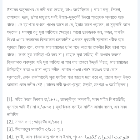
ইমামের অনুসরণের যে দাবী করা হয়েছে, তাও অযৌক্তিক। কারণ রুকূ, সিজদা,
তাশাহ্হুদ, দরূদ, দু‘আ মাছূরাহ সবই ইমাম-মুক্তাদী উভয়ে প্রত্যেক স্বলাতে পড়ে
থাকে। সে ব্যাপারে কখনো প্রশ্ন আসে না যে, ইমাম আগে পড়লেন, না মুক্তাদী আগে
পড়লেন। সমস্যা শুধু সূরা ফাতিহার ক্ষেত্রে। আরো দুঃখজনক হল, ফজর, মাগরিব
কিংবা এশার স্বলাতের ক্বিরাআত চলাকালীন একজন মুক্তাদী স্বলাতে শরীক হয়ে
প্রথমে নিয়ত বলে, তারপর জায়নামাজের দু‘আ পড়ে অতঃপর তাকবীর দিয়ে ছানা পড়ে
থাকে। অথচ সূরা ফাতিহা পাঠ করে না। তাহলে সূরা ফাতিহা কী অপরাধ করল?
ক্বিরাআত অবস্থায় যদি সূরা ফাতিহা না পড়া যায় তাহলে উদ্ভট নিয়ত, জায়নামাজের
ভিত্তিহীন দু‘আ ও ছানা পড়ার দলীল কোথায় পাওয়া গেল? অতএব যারা কোন
স্বলাতেই, কোন রাক‘আতেই সূরা ফাতিহা পড়া জায়েয মনে করে না, তাদের জন্য উক্ত
আয়াতে কোন দলীল নেই। তাদের দাবী কল্পনাপ্রসূত, উদ্ভট, মনগড়া ও অযৌক্তিক।
[1]. সহিহ ইবনে হিববান হা/১৮৪১, তাহক্বীক্ব আলবানী, সনদ সহিহ লিগায়রিহী;
মুসনাদে আবী ইয়ালা হা/২৮০৫। মুহাক্কিক হুসাইন সালীম আসাদ বলেন, এর সনদ
জাইয়িদ।
[2]. নাজম ৩-৪; আবুদাঊদ হা/১৪৫।
[3]. মির‘আতুল মাফাতীহ ৩/১২৫ পৃঃ।
[4]. বুখারী, আল-ক্বিরাআতু খালফাল ইমাম, পৃঃ ২০-فلو ثبت الخبران كلاهما