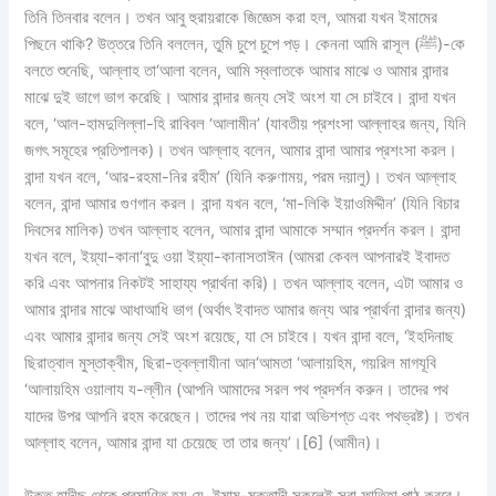
তিনি তিনবার বলেন। তখন আবু হুরায়রাকে জিজ্ঞেস করা হল, আমরা যখন ইমামের
পিছনে থাকি? উত্তরে তিনি বললেন, তুমি চুপে চুপে পড়। কেননা আমি রাসূল (ﷺ)-কে
বলতে শুনেছি, আল্লাহ তা‘আলা বলেন, আমি স্বলাতকে আমার মাঝে ও আমার বান্দার
মাঝে দুই ভাগে ভাগ করেছি। আমার বান্দার জন্য সেই অংশ যা সে চাইবে। বান্দা যখন
বলে, ‘আল-হামদুলিল্লা-হি রাবিবল ‘আলামীন’ (যাবতীয় প্রশংসা আল্লাহর জন্য, যিনি
জগৎ সমূহের প্রতিপালক)। তখন আল্লাহ বলেন, আমার বান্দা আমার প্রশংসা করল।
বান্দা যখন বলে, ‘আর-রহমা-নির রহীম’ (যিনি করুণাময়, পরম দয়ালু)। তখন আল্লাহ
বলেন, বান্দা আমার গুণগান করল। বান্দা যখন বলে, ‘মা-লিকি ইয়াওমিদ্দীন’ (যিনি বিচার
দিবসের মালিক) তখন আল্লাহ বলেন, আমার বান্দা আমাকে সম্মান প্রদর্শন করল। বান্দা
যখন বলে, ইয়্যা-কানা‘বুদু ওয়া ইয়্যা-কানাসতাঈন (আমরা কেবল আপনারই ইবাদত
করি এবং আপনার নিকটই সাহায্য প্রার্থনা করি)। তখন আল্লাহ বলেন, এটা আমার ও
আমার বান্দার মাঝে আধাআধি ভাগ (অর্থাৎ ইবাদত আমার জন্য আর প্রার্থনা বান্দার জন্য)
এবং আমার বান্দার জন্য সেই অংশ রয়েছে, যা সে চাইবে। যখন বান্দা বলে, ‘ইহদিনাছ
ছিরাত্বাল মুস্তাক্বীম, ছিরা-ত্বল্লাযীনা আন‘আমতা ‘আলায়হিম, গয়রিল মাগযূবি
‘আলায়হিম ওয়ালায য-ল্লীন (আপনি আমাদের সরল পথ প্রদর্শন করুন। তাদের পথ
যাদের উপর আপনি রহম করেছেন। তাদের পথ নয় যারা অভিশপ্ত এবং পথভ্রষ্ট)। তখন
আল্লাহ বলেন, আমার বান্দা যা চেয়েছে তা তার জন্য’।[6] (আমীন)।
উক্ত হাদীছ থেকে প্রমাণিত হয় যে, ইমাম-মুক্তাদী সকলেই সূরা ফাতিহা পাঠ করবে।