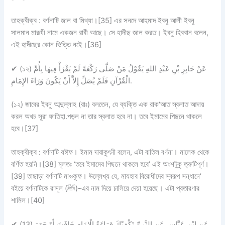
তাহক্বীক্ব :
বর্ণনাটি
জাল বা মিথ্যা।
[35] এর সনদে আহমাদ ইবনু আলী ইবনু
সালমান মারূযী নামে একজন রাবী আছে। সে হাদীছ জাল করত। ইবনু হিববান বলেন,
এই হাদীছের কোন ভিত্তি নইে।[36]
✔
(১২) عَنْ جَابِرِ بْنِ عَبْدِ اللهِ يَقُوْلُ مَنْ صَلَّى رَكْعَةً لَمْ يَقْرَأْ فِيهَا بِأُمِّ
الْقُرْآنِ فَلَمْ يُصَلِّ إِلاَّ أَنْ يَكُونَ وَرَاءَ الإِمَامِ.
(১২) জাবের ইবনু আব্দুল্লাহ (রাঃ) বলতেন, যে ব্যক্তি এক রাক‘আত স্বলাত আদায়
করল অথচ সূরা ফাতিহা.পড়ল না তার স্বলাত হবে না। তবে ইমামের পিছনে থাকলে
হবে।[37]
তাহক্বীক্ব :
বর্ণনাটি
যঈফ।
ইমাম দারাকুৎনী বলেন, এটা বাতিল বর্ণনা। মালেক থেকে
বর্ণিত হয়নি।[38] মূলতঃ ‘তবে ইমামের পিছনে থাকলে হবে’ এই অংশটুকু ত্রুটিপূর্ণ।
[39] তাছাড়া বর্ণনাটি মাওকূফ। উল্লেখ্য যে, মাযহাব বিরোধীদের স্বরূপ সন্ধানে’
বইয়ে বর্ণনাটিকে রাসূল (ﷺ)-এর নাম দিয়ে চালিয়ে দেয়া হয়েছে। এটা প্রতারণার
শামিল।[40]
✔
(13) عَنِ ابْنِ عَبَّاسٍ عَنِ النَّبِىِّ تَكْفِيْكَ قِرَاءَةُ الْإِمَامِ خَافَتَ أَوْ جَهَرَ.