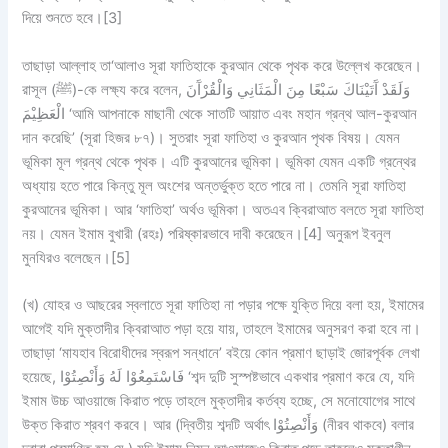
দিয়ে শুনতে হবে।[3]
তাছাড়া আল্লাহ তা‘আলাও সূরা ফাতিহাকে কুরআন থেকে পৃথক করে উল্লেখ করেছেন।
রাসূল (ﷺ)-কে লক্ষ্য করে বলেন, وَلَقَدْ آَتَيْنَاكَ سَبْعًا مِنَ الْمَثَانِي وَالْقُرْآَنَ
الْعَظِيْمَ ‘আমি আপনাকে মাছানী থেকে সাতটি আয়াত এবং মহান গ্রন্থ আল-কুরআন
দান করেছি’ (সূরা হিজর ৮৭)। সুতরাং সূরা ফাতিহা ও কুরআন পৃথক বিষয়। যেমন
ভূমিকা মূল গ্রন্থ থেকে পৃথক। এটি কুরআনের ভূমিকা। ভূমিকা যেমন একটি গ্রন্থের
অধ্যায় হতে পারে কিন্তু মূল অংশের অন্তর্ভুক্ত হতে পারে না। তেমনি সূরা ফাতিহা
কুরআনের ভূমিকা। আর ‘ফাতিহা’ অর্থও ভূমিকা। অতএব ক্বিরাআত বলতে সূরা ফাতিহা
নয়। যেমন ইমাম বুখারী (রহঃ) পরিষ্কারভাবে দাবী করেছেন।[4] অনুরূপ ইবনুল
মুনযিরও বলেছেন।[5]
(খ)
যোহর ও আছরের স্বলাতে সূরা ফাতিহা না পড়ার পক্ষে যুক্তি দিয়ে বলা হয়, ইমামের
আগেই যদি মুক্তাদীর ক্বিরাআত পড়া হয়ে যায়, তাহলে ইমামের অনুসরণ করা হবে না।
তাছাড়া ‘মাযহাব বিরোধীদের স্বরূপ সন্ধানে’ বইয়ে কোন প্রমাণ ছাড়াই জোরপূর্বক লেখা
হয়েছে, فَاسْتَمِعُوْا لَهُ وَأَنْصِتُوْا ‘শব্দ দুটি সুস্পষ্টভাবে একথার প্রমাণ করে যে, যদি
ইমাম উচ্চ আওয়াজে কিরাত পড়ে তাহলে মুক্তাদীর কর্তব্য হচ্ছে, সে মনোযোগের সাথে
উক্ত কিরাত শ্রবণ করবে। আর (দ্বিতীয় শব্দটি অর্থাৎ وَأَنْصِتُوْا (নীরব থাকবে) বলার