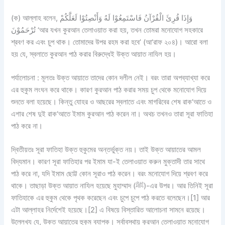
(ক)
আল্লাহ বলেন, وَإِذَا قُرِئَ الْقُرْآنُ فَاسْتَمِعُوْا لَهُ وَأَنْصِتُوْا لَعَلَّكُمْ
تُرْحَمُوْنَ ‘আর যখন কুরআন তেলাওয়াত করা হয়, তখন তোমরা মনোযোগ সহকারে
শ্রবণ কর এবং চুপ থাক। তোমাদের উপর রহম করা হবে’ (আ‘রাফ ২০৪)। আরো বলা
হয় যে, স্বলাতে কুরআন পাঠ করার বিরুদ্ধেই উক্ত আয়াত নাযিল হয়।
পর্যালোচনা :
মূলতঃ উক্ত আয়াতে তাদের কোন দলীল নেই। বরং তারা অপব্যাখ্যা করে
এর হুকুম লংঘন করে থাকে। কারণ কুরআন পাঠ করার সময় চুপ থেকে মনোযোগ দিয়ে
শুনতে বলা হয়েছে। কিন্তু যোহর ও আছরের স্বলাতে এবং মাগরিবের শেষ রাক‘আতে ও
এশার শেষ দুই রাক‘আতে ইমাম কুরআন পাঠ করেন না। অথচ তখনও তারা সূরা ফাতিহা
পাঠ করে না।
দ্বিতীয়তঃ
সূরা ফাতিহা উক্ত হুকুমের অন্তর্ভুক্ত নয়। তাই উক্ত আয়াতের আমল
বিদ্যমান। কারণ সূরা ফাতিহার পর ইমাম যা-ই তেলাওয়াত করুন মুক্তাদী তার সাথে
পাঠ করে না, যদি ইমাম ছোট্ট কোন সূরাও পাঠ করেন। বরং মনোযোগ দিয়ে শ্রবণ করে
থাকে। তাছাড়া উক্ত আয়াত নাযিল হয়েছে মুহাম্মাদ (ﷺ)-এর উপর। আর তিনিই সূরা
ফাতিহাকে এর হুকুম থেকে পৃথক করেছেন এবং চুপে চুপে পাঠ করতে বলেছেন।[1] আর
এটা আল্লাহর নির্দেশেই হয়েছে।[2] এ বিষয়ে বিস্তারিত আলোচনা সামনে রয়েছে।
উল্লেখ্য যে, উক্ত আয়াতের হুকুম ব্যাপক। সর্বাবস্থায় কুরআন তেলাওয়াত মনোযোগ