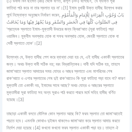
(১) উবাদা বিন ছামেত (রাঃ) থেকে বর্ণিত, রাসূল (ﷺ) বলেছেন, ‘যে ব্যক্তি সূরা
ফাতিহা পাঠ করে না তার স্বলাত হয় না’।[1] ইমাম বুখারী উক্ত হাদীছ উল্লেখ করার
পূর্বে নিম্নোক্ত অনুচ্ছেদ নির্ধারণ করেন, بَابُ وُجُوْبِ الْقِرَاءَةِ لِلْإِمَامِ وَالْمَأْمُوْمِ
فِى الصَّلَوَاتِ كُلِّهَا فِي الْحَضَرِ وَالسَّفَرِ وَمَا يُجْهَرُ فِيْهَا وَمَا يُخَافَتُ
‘প্রত্যেক স্বলাতে ইমাম-মুক্তাদী উভয়ের জন্য ক্বিরা‘আত (সূরা ফাতিহা) পড়া
ওয়াজিব। মুক্বীম অবস্থায় হোক বা সফর অবস্থায় হোক, জেহরী স্বলাতে হোক বা
সের্রী স্বলাতে হোক’।[2]
উল্লেখ্য যে, উক্ত হাদীছ পেশ করে ব্যাখ্যা দেয়া হয় যে, এই হাদীছ একাকী স্বলাতের
জন্য। অথচ উক্ত দাবী সঠিক নয়; বরং বিভ্রান্তিকর। দাবী যদি সঠিক হয়, তাহলে
জামা‘আতে স্বলাত আদায়ের সময় যোহর ও আছর স্বলাতে এবং মাগরিবের শেষ
রাক‘আতে ও এশার স্বলাতের শেষ দুই রাক‘আতেও কি সূরা ফাতিহা পড়া যাবে না? কারণ
মুক্তাদী তো একাকী নয়, ইমামের সাথে আছে? অথচ যোহর ও আছরের স্বলাতে
মুক্তাদীরা সূরা ফাতিহা সহ অন্য সূরাও পাঠ করতে পারবে মর্মে সহিহ হাদীছ বর্ণিত
হয়েছে।[3]
তাছাড়া একাকী বলতে মৌলিক কোন স্বলাত আছে কি? ফরয স্বলাত তো জামা‘আতেই
পড়তে হবে। এমনকি কোথাও দুইজন থাকলেও জামা‘আত করে স্বলাত আদায় করতে
নির্দেশ দেয়া হয়েছে।[4] কখনো কখনো ফরয স্বলাত একাকী পড়া হয়। তাহলে ঐ