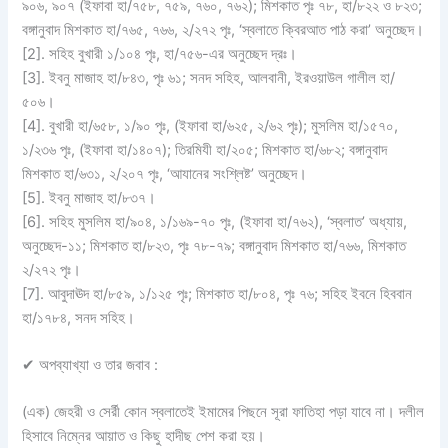
৯০৬, ৯০৭ (ইফাবা হা/৭৫৮, ৭৫৯, ৭৬০, ৭৬২); মিশকাত পৃঃ ৭৮, হা/৮২২ ও ৮২৩;
বঙ্গানুবাদ মিশকাত হা/৭৬৫, ৭৬৬, ২/২৭২ পৃঃ, ‘স্বলাতে ক্বিরআত পাঠ করা’ অনুচ্ছেদ।
[2]. সহিহ বুখারী ১/১০৪ পৃঃ, হা/৭৫৬-এর অনুচ্ছেদ দ্রঃ।
[3]. ইবনু মাজাহ হা/৮৪৩, পৃঃ ৬১; সনদ সহিহ, আলবানী, ইরওয়াউল গালীল হা/
৫০৬।
[4]. বুখারী হা/৬৫৮, ১/৯০ পৃঃ, (ইফাবা হা/৬২৫, ২/৬২ পৃঃ); মুসলিম হা/১৫৭০,
১/২৩৬ পৃঃ, (ইফাবা হা/১৪০৭); তিরমিযী হা/২০৫; মিশকাত হা/৬৮২; বঙ্গানুবাদ
মিশকাত হা/৬৩১, ২/২০৭ পৃঃ, ‘আযানের সংশ্লিষ্ট’ অনুচ্ছেদ।
[5]. ইবনু মাজাহ হা/৮৩৭।
[6]. সহিহ মুসলিম হা/৯০৪, ১/১৬৯-৭০ পৃঃ, (ইফাবা হা/৭৬২), ‘স্বলাত’ অধ্যায়,
অনুচ্ছেদ-১১; মিশকাত হা/৮২৩, পৃঃ ৭৮-৭৯; বঙ্গানুবাদ মিশকাত হা/৭৬৬, মিশকাত
২/২৭২ পৃঃ।
[7]. আবুদাঊদ হা/৮৫৯, ১/১২৫ পৃঃ; মিশকাত হা/৮০৪, পৃঃ ৭৬; সহিহ ইবনে হিববান
হা/১৭৮৪, সনদ সহিহ।
✔
অপব্যাখ্যা ও তার জবাব :
(এক) জেহরী ও সের্রী কোন স্বলাতেই ইমামের পিছনে সূরা ফাতিহা পড়া যাবে না। দলীল
হিসাবে নিম্নের আয়াত ও কিছু হাদীছ পেশ করা হয়।