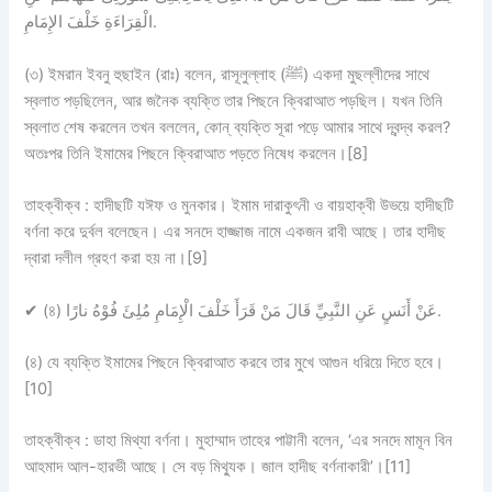
الْقِرَاءَةِ خَلْفَ الإِمَامِ.
(৩) ইমরান ইবনু হুছাইন (রাঃ) বলেন, রাসূলুল্লাহ (ﷺ) একদা মুছল্লীদের সাথে
স্বলাত পড়ছিলেন, আর জনৈক ব্যক্তি তার পিছনে ক্বিরাআত পড়ছিল। যখন তিনি
স্বলাত শেষ করলেন তখন বললেন, কোন্ ব্যক্তি সূরা পড়ে আমার সাথে দ্বন্দ্ব করল?
অতঃপর তিনি ইমামের পিছনে ক্বিরাআত পড়তে নিষেধ করলেন।[8]
তাহক্বীক্ব
: হাদীছটি
যঈফ ও মুনকার।
ইমাম দারাকুৎনী ও বায়হাক্বী উভয়ে হাদীছটি
বর্ণনা করে দুর্বল বলেছেন। এর সনদে হাজ্জাজ নামে একজন রাবী আছে। তার হাদীছ
দ্বারা দলীল গ্রহণ করা হয় না।[9]
✔
(৪) عَنْ أَنَسٍ عَنِ النَّبِيِّ قَالَ مَنْ قَرَأَ خَلْفَ الْإِمَامِ مُلِئَ فُوْهُ نارًا.
(৪) যে ব্যক্তি ইমামের পিছনে ক্বিরাআত করবে তার মুখে আগুন ধরিয়ে দিতে হবে।
[10]
তাহক্বীক্ব :
ডাহা মিথ্যা বর্ণনা।
মুহাম্মাদ তাহের পাট্টানী বলেন, ‘এর সনদে মামূন বিন
আহমাদ আল-হারভী আছে। সে বড় মিথ্যুক। জাল হাদীছ বর্ণনাকারী’।[11]