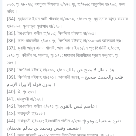
৮২৩, পৃঃ ৭৮-৭৯; বঙ্গানুবাদ মিশকাত ২/২৭২ পৃঃ, হা/৭৬৬; আবুদাঊদ হা/৭৯৩, সনদ
সহিহ।
[34]. মুছান্নাফ ইবনে আবী শায়বাহ হা/৩৮০৯, ১/৪১৩ পৃঃ; মুছান্নাফ আব্দুর রাযযাক
হা/২৮০২; মুওয়াত্ত্বা মুহাম্মাদ হা/১২৮।
[35]. ইরওয়াউল গালীল হা/৫০৩; সিলসিলা যঈফাহ হা/৯৯৩।
[36]. আল-মাজরূহীন ১/১৫১ পৃঃ; সিলসিলা যঈফাহ হা/৯৯৩-এর আলোচনা দ্রঃ।
[37]. ক্বাযী আবুল হাসান খালাঈ, আল-ফাওয়াইদ ১/৪৭ পৃঃ; তিরমিযী হা/৩১৩,
১/৭১ পৃঃ; নবীজীর স. স্বলাত, পৃঃ ১৭১; মাযাহাব বিরোধীদের স্বরূপ সন্ধানে, পৃঃ
২৬৭।
[38]. সিলসিলা যঈফাহ হা/৫৯১, ২/৫৭ هذا باطل لا يصح عن مالك
[39]. সিলসিলা যঈফাহ হা/৫৯১। আলবানী বলেন, – قلت والحديث صحيح
بدون قوله إلا وراء الإمام ।
[40]. ঐ, পৃঃ ২৬৭।
[41]. দারকুৎনী হা/১২৬।
[42]. ইরওয়াউল গালীল ২/২৭৫ পৃঃ عاصم ليس بالقوي।
[43]. দারাকুৎনী হা/১২৫।
[44]. দারাকুৎনী হা/১২৫; ইরওয়াউল গালীল ২/২৭৬ পৃঃ تفرد به غسان وهو
ضعيف وقيس ومحمد بن سالم ضعيفان।
[45]. রূহুল মা‘আনী ৯/১৫২; মাযহাব বিরোধীদের স্বরূপ সন্ধানে, পৃঃ ২৭০।