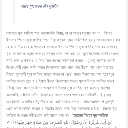
শায়খ মুযাফফর বিন মুহসিন
স্বলাতে সূরা ফাতিহা পড়া আবশ্যকীয় বিষয়, যা না পড়লে স্বলাত হয় না। কিন্তু
ইমামের পিছনে সূরা ফাতিহা পড়া নিয়ে অনেক দ্বন্দ্ব পরিলক্ষিত হয়। তবে স্বলাত সরবে
হোক বা নীরবে হোক প্রত্যেক স্বলাতে ইমামের পিছনে সূরা ফাতিহা পাঠ করতে হবে।
সূরা ফাতিহা না পড়ার পক্ষে যে সমস্ত বর্ণনা পেশ করা হয়, মুহাদ্দিছগণের নিকট সেগুলো
সবই জাল ও যঈফ। এ নিয়ে তিন ধরনের আলোচনা রয়েছে। (এক) স্বলাত জেহরী
কিংবা সের্রী হোক অর্থাৎ সরবে ক্বিরাআত পড়া হোক আর নীরবে পড়া হোক ইমামের
পিছনে মুক্তাদী সূরা ফাতিহা পড়তে পারবে না (দুই) সরবে ক্বিরাআত পড়া হলে সূরা
ফাতিহা পড়তে হবে না। ইমাম নীরবে ক্বিরাআত পড়লে মুক্তাদী সূরা ফাতিহা পড়বে
(তিন) সকল স্বলাতে ইমাম ও মুক্তাদী উভয়ে সূরা ফাতিহা পাঠ করবে। সর্বশেষ
আমলটিই সর্বাধিক দলীল ভিত্তিক। প্রথম মতের পক্ষে কোন দলীলই নেই। শুধু
অপব্যাখ্যা ও দলীয় গোঁড়ামীর কারণে এটি বাজারে চলছে। যদিও অধিকাংশ মুছল্লী
এরই জালে আটকা পড়েছে। দ্বিতীয় মতের পক্ষে কিছু আলোচনা রয়েছে। নিম্নে সূরা
ফাতিহা না পড়ার দলীলগুলো পর্যালোচনা করা হল :
ইমামের পিছনে সূরা ফাতিহা
✔
(1) عَنْ أَبِىْ هُرَيْرَةَ أَنَّ رَسُوْلَ اللهِ انْصَرَفَ مِنْ صَلَاةٍ جَهَرَ فِيْهَا