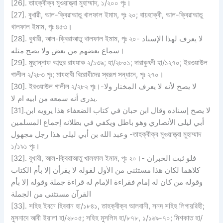
[26]. তাহক্বীক্ব মুওয়াত্ত্বা মুহাম্মাদ, ১/২০০ পৃঃ।
[27]. বুখারী, আল-ক্বিরাআতু খালফাল ইমাম, পৃঃ ২০; বায়হাক্বী, আল-ক্বিরাআতু
খালফাল ইমাম, পৃঃ ৪৫৩।
[28]. বুখারী, আল-ক্বিরাআতু খালফাল ইমাম, পৃঃ ২০- لا يعرف لهذا الإسناد
سماع بعضهم من بعض ولا يصح مثله।
[29]. মুছান্নাফ আব্দুর রাযযাক ২/১৩৯; হা/২৮০১; দারাকুৎনী হা/১২৭০; ইরওয়াউল
গালীল ২/২৮৩ পৃঃ; মাযহাবী বিরোধীদের স্বরূপ সন্ধানে, পৃঃ ২৭০।
[30]. ইরওয়াউল গালীল ২/২৮২ পৃঃ।-لا يصح لأنه لا يعرف المختار ولا
يدرى أنه سمعه من ابيه ام لا.
[31].لا يصح إسناده وقال ابن حبان في كتاب الضعفاء هذا يرويه ابن
أبي ليلى الأنصاري وهو باطل ويكفي في بطلانه إجماع المسلمين
وعبد الله بن أبي ليلى هذا رجل مجهول -তাহক্বীক্ব মুওয়াত্ত্বা মুহাম্মাদ
১/১৯১ পৃঃ।
[32]. বুখারী, আল-ক্বিরাআতু খালফাল ইমাম, পৃঃ ২০।- فلو ثبت الخبران
كلاهما لكان هذا مستثنى من الأول لقوله لا يقرأن إلا بأم الكتاب
وقوله من كان له إمام فقراءة الإمام له قراءة جملة وقوله إلا بأم
القرآن مستثنى من الجملة
[33]. সহিহ ইবনে হিববান হা/১৮৪১, তাহক্বীক্ব আলবানী, সনদ সহিহ লিগায়রিহী;
মুসনাদে আবী ইয়ালা হা/২৮০৫; সহিহ মুসলিম হা/৮৭৮, ১/১৬৯-৭০; মিশকাত হা/