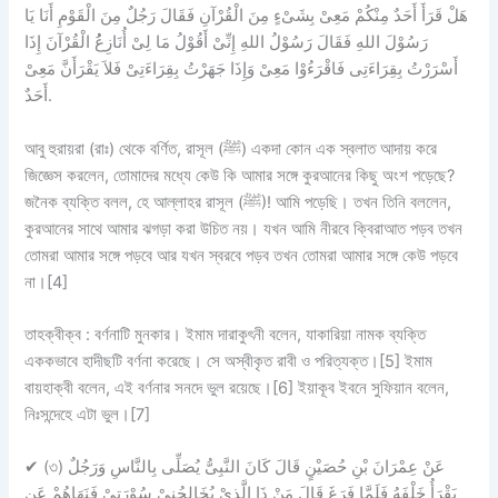
هَلْ قَرَأَ أَحَدٌ مِنْكُمْ مَعِىْ بِشَىْءٍ مِنَ الْقُرْآنِ فَقَالَ رَجُلٌ مِنَ الْقَوْمِ أَنَا يَا
رَسُوْلَ اللهِ فَقَالَ رَسُوْلُ اللهِ إِنِّىْ أَقُوْلُ مَا لِىْ أُنَازِعُُ الْقُرْآنَ إِذَا
أَسْرَرْتُ بِقِرَاءَتِى فَاقْرَءُوْا مَعِىْ وَإِذَا جَهَرْتُ بِقِرَاءَتِىْ فَلاَ يَقْرَأَنَّ مَعِىْ
أَحَدٌ.
আবু হুরায়রা (রাঃ) থেকে বর্ণিত, রাসূল (ﷺ) একদা কোন এক স্বলাত আদায় করে
জিজ্ঞেস করলেন, তোমাদের মধ্যে কেউ কি আমার সঙ্গে কুরআনের কিছু অংশ পড়েছে?
জনৈক ব্যক্তি বলল, হে আল্লাহর রাসূল (ﷺ)! আমি পড়েছি। তখন তিনি বললেন,
কুরআনের সাথে আমার ঝগড়া করা উচিত নয়। যখন আমি নীরবে ক্বিরাআত পড়ব তখন
তোমরা আমার সঙ্গে পড়বে আর যখন স্বরবে পড়ব তখন তোমরা আমার সঙ্গে কেউ পড়বে
না।[4]
তাহক্বীক্ব :
বর্ণনাটি
মুনকার।
ইমাম দারাকুৎনী বলেন, যাকারিয়া নামক ব্যক্তি
এককভাবে হাদীছটি বর্ণনা করেছে। সে অস্বীকৃত রাবী ও পরিত্যক্ত।[5] ইমাম
বায়হাক্বী বলেন, এই বর্ণনার সনদে ভুল রয়েছে।[6] ইয়াকূব ইবনে সুফিয়ান বলেন,
নিঃসন্দেহে এটা ভুল।[7]
✔
(৩) عَنْ عِمْرَانَ بْنِ حُصَيْنٍ قَالَ كَانَ النَّبِىُّ يُصَلِّى بِالنَّاسِ وَرَجُلٌ
يَقْرَأُ خَلْفَهُ فَلَمَّا فَرَغَ قَالَ مَنْ ذَا الَّذِىْ يُخَالِجُنِىْ سُوْرَتِىْ فَنَهَاهُمْ عَنِ