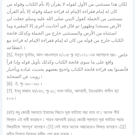
لكان هذا مستثنى من الأول لقوله لا يقرأن إلا بأم الكتاب وقوله من
كان له إمام فقراءة الإمام له قراءة جملة وقوله إلا بأم القرآن
مستثنى من الجملة كقول النبي صلى الله عليه وسلم جعلت لي
الأرض مسجدا وطهورا ثم قال في أحاديث أخرى إلا المقبرة وما
استثناه من الأرض والمستثنى خارج من الجملة وكذلك فاتحة
الكتاب خارج من قوله من كان له إمام فقراءة الإمام له قراءة مع
انقطاعه.।
[5]. ইবনুল মুনযির, আল-আওসাত্ব ৪/২২৪ পৃঃ হা/১২৭১-এর আলোচনা দ্রঃ- خاص
واقع على ما سوى فاتحة الكتاب وكذلك تأويل قوله وإذا قرأ
فأنصتوا بعد قراءة فاتحة الكتاب واحتج بعضهم بحديث عبادة وبأخبار
رويت عن الصحابة।
[6]. ঐ, পৃঃ ২৬০-২৬১।
[7]. ইবনু মাজাহ হা/৮৪৩, পৃঃ ৬১; সনদ সহিহ, আলবানী, ইরওয়াউল গালীল হা/
৫০৬।
(দুই)
শুধু জেহরী স্বলাতে ইমামের পিছনে সূরা ফাতিহা পড়া যাবে না। অনেক শীর্ষ
বিদ্বান এই দাবী করেছেন। শায়খ আলবানী (রহঃ) জেহরী স্বলাতে সূরা ফাতিহা পড়ার
বিষয়টিকে ‘মানসূখ’ বলেছেন।[1] সেই সাথে অনেক আছারকেও বিশুদ্ধ বলেছেন।[2]
দলীল হিসাবে নিম্নের হাদীছ পেশ করা হয়েছে।