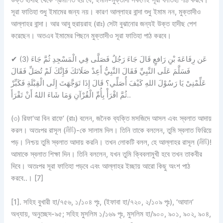
সূরা ফাতিহা শুধু ইমামের জন্য নয়। কারণ আল্লাহর বান্দা শুধু ইমাম নন, মুক্তাদীও
আল্লাহর বান্দা। আর আবু হুরায়রাহ (রাঃ) সেটা বুঝানোর জন্যই উক্ত হাদীছ পেশ
করেছেন। অতএব ইমামের পিছনে মুক্তাদীও সূরা ফাতিহা পাঠ করবে।
✔
(3) عَن رِفَاعَةَ بْنِ رَافعٍ قَالَ جَاءَ رَجُلٌ فَصَلَّى فِي الْمَسْجِدِ ثُمَّ جَاءَ
فَسَلَّمَ عَلَى النَّبِيِّ فَقَالَ النَّبِيُّ أَعِدْ صَلَاتَكَ فَإِنَّكَ لَمْ تُصَلِّ فَقَالَ
عَلِّمْنِىْ يَا رَسُوْلَ اللهِ كَيْفَ أُصَلِّي؟ قَالَ إِذَا تَوَجَّهَتَ إِلَى الْقِبْلَةِ فَكَبِّرْ
ثُمَّ اقْرَأْ بِأُمِّ الْقُرْآنِ وَمَا شَاءَ اللهُ أَنْ تَقْرَأَ..
(৩) রিফা‘আ বিন রাফে‘ (রাঃ) বলেন, জনৈক ব্যক্তি মসজিদে আসল এবং স্বলাত আদায়
করল। অতঃপর রাসূল (ﷺ)-কে সালাম দিল। তিনি তাকে বললেন, তুমি স্বলাত ফিরিয়ে
পড়। নিশ্চয় তুমি স্বলাত আদায় করনি। তখন লোকটি বলল, হে আল্লাহর রাসূল (ﷺ)!
আমাকে স্বলাত শিক্ষা দিন। তিনি বললেন, যখন তুমি ক্বিবলামুখী হবে তখন তাকবীর
দিবে। অতঃপর সূরা ফাতিহা পড়বে এবং আল্লাহর ইচ্ছায় আরো কিছু অংশ পাঠ
করবে..। [7]
[1]. সহিহ বুখারী হা/৭৫৬, ১/১০৪ পৃঃ, (ইফাবা হা/৭২০, ২/১০৯ পৃঃ), ‘আযান’
অধ্যায়, অনুচ্ছেদ-৯৫; সহিহ মুসলিম ১/১৬৯ পৃঃ, মুসলিম হা/৯০০, ৯০১, ৯০২, ৯০৪,