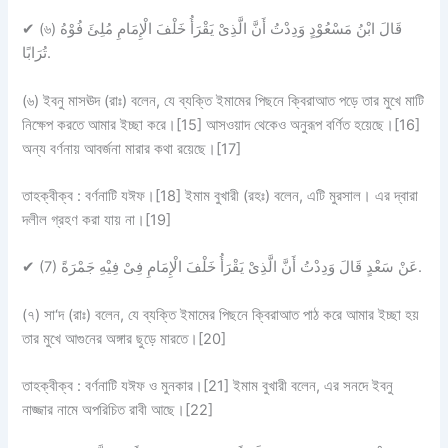
✔
(৬) قَالَ ابْنُ مَسْعُوْدٍ وَدِدْتُ أَنَّ الَّذِىْ يَقْرَأُ خَلْفَ الْإِمَامِ مُلِئَ فُوْهُ
تُرَابًا.
(৬) ইবনু মাসঊদ (রাঃ) বলেন, যে ব্যক্তি ইমামের পিছনে ক্বিরাআত পড়ে তার মুখে মাটি
নিক্ষেপ করতে আমার ইচ্ছা করে।[15] আসওয়াদ থেকেও অনুরূপ বর্ণিত হয়েছে।[16]
অন্য বর্ণনায় আবর্জনা মারার কথা রয়েছে।[17]
তাহক্বীক্ব :
বর্ণনাটি
যঈফ
।[18] ইমাম বুখারী (রহঃ) বলেন, এটি মুরসাল। এর দ্বারা
দলীল গ্রহণ করা যায় না।[19]
✔
(7) عَنْ سَعْدٍ قَالَ وَدِدْتُ أَنَّ الَّذِىْ يَقْرَأُ خَلْفَ الْإِمَامِ فِىْ فِيْهِ جَمْرَةً.
(৭) সা‘দ (রাঃ) বলেন, যে ব্যক্তি ইমামের পিছনে ক্বিরাআত পাঠ করে আমার ইচ্ছা হয়
তার মুখে আগুনের অঙ্গার ছুড়ে মারতে।[20]
তাহক্বীক্ব :
বর্ণনাটি
যঈফ ও মুনকার
।[21] ইমাম বুখারী বলেন, এর সনদে ইবনু
নাজ্জার নামে অপরিচিত রাবী আছে।[22]