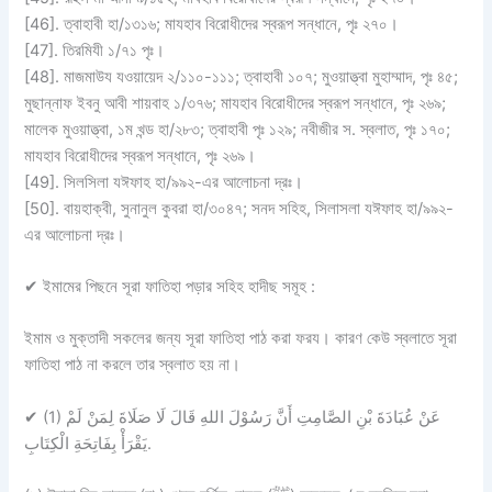
[46]. ত্বাহাবী হা/১৩১৬; মাযহাব বিরোধীদের স্বরূপ সন্ধানে, পৃঃ ২৭০।
[47]. তিরমিযী ১/৭১ পৃঃ।
[48]. মাজমাউয যওয়ায়েদ ২/১১০-১১১; ত্বাহাবী ১০৭; মুওয়াত্ত্বা মুহাম্মাদ, পৃঃ ৪৫;
মুছান্নাফ ইবনু আবী শায়বাহ ১/৩৭৬; মাযহাব বিরোধীদের স্বরূপ সন্ধানে, পৃঃ ২৬৯;
মালেক মুওয়াত্ত্বা, ১ম খন্ড হা/২৮৩; ত্বাহাবী পৃঃ ১২৯; নবীজীর স. স্বলাত, পৃঃ ১৭০;
মাযহাব বিরোধীদের স্বরূপ সন্ধানে, পৃঃ ২৬৯।
[49]. সিলসিলা যঈফাহ হা/৯৯২-এর আলোচনা দ্রঃ।
[50]. বায়হাক্বী, সুনানুল কুবরা হা/৩০৪৭; সনদ সহিহ, সিলাসলা যঈফাহ হা/৯৯২-
এর আলোচনা দ্রঃ।
✔
ইমামের পিছনে সূরা ফাতিহা পড়ার সহিহ হাদীছ সমূহ :
ইমাম ও মুক্তাদী সকলের জন্য সূরা ফাতিহা পাঠ করা ফরয। কারণ কেউ স্বলাতে সূরা
ফাতিহা পাঠ না করলে তার স্বলাত হয় না।
✔
(1) عَنْ عُبَادَةَ بْنِ الصَّامِتِ أَنَّ رَسُوْلَ اللهِ قَالَ لَا صَلَاةَ لِمَنْ لَمْ
يَقْرَأْ بِفَاتِحَةِ الْكِتَابِ.