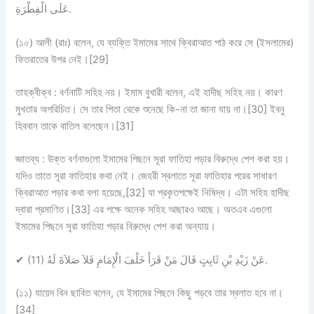
عَلَى الْفِطْرَةِ.
(১০) আলী (রাঃ) বলেন, যে ব্যক্তি ইমামের সাথে ক্বিরাআত পাঠ করে সে (ইসলামের)
ফিতরাতের উপর নেই।[29]
তাহক্বীক্ব :
বর্ণনাটি
সহিহ নয়।
ইমাম বুখারী বলেন, এই হাদীছ সহিহ নয়। কারণ
মুখতার অপরিচিত। সে তার পিতা থেকে শুনেছে কি-না তা জানা যায় না।[30] ইবনু
হিববান তাকে বাতিল বলেছেন।[31]
জ্ঞাতব্য :
উক্ত বর্ণনাগুলো ইমামের পিছনে সূরা ফাতিহা পড়ার বিরুদ্ধে পেশ করা হয়।
যদিও তাতে সূরা ফাতিহার কথা নেই। জেহরী স্বলাতে সূরা ফাতিহার পরের সাধারণ
ক্বিরাআত পড়ার কথা বলা হয়েছে,[32] যা প্রকৃতপক্ষেই নিষিদ্ধ। এটা সহিহ হাদীছ
দ্বারা প্রমাণিত।[33] এর পক্ষে অনেক সহিহ আছারও আছে। অতএব এগুলো
ইমামের পিছনে সূরা ফাতিহা পড়ার বিরুদ্ধে পেশ করা অন্যায়।
✔
(11) عَنْ زَيْدِ بْنِ ثَابِتٍ قَالَ مَنْ قَرَأَ خَلْفَ الْإِمَامِ فَلاَ صَلاَةَ لَهُ.
(১১) যায়েদ বিন ছাবিত বলেন, যে ইমামের পিছনে কিছু পড়বে তার স্বলাত হবে না।
[34]