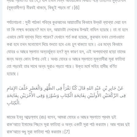
দ্বারা প্রমাণিত হয় যে,) যদি ইমাম নিম্ন আওয়াজেও কিরাত পড়ে তাহলেও মুক্তাগীন
(মুক্তাদীগণ) নীরবই থাকবে, কিছুই পড়বে না’।[6]
পর্যালোচনা :
সুধী পাঠক! পবিত্র কুরআনের আয়াতটির কিভাবে উদ্ভট ব্যাখ্যা দেয়া হল
তা কি লক্ষ্য করেছেন? মনে হল, আয়াতটা লেখকের উপরই নাযিল হয়েছে। তা না হলে
এভাবে কেউ ব্যাখ্য দিতে পারেন? যেখানে শর্ত করা হয়েছে, কুরআন যখন তেলাওয়াত
করা হবে তখন মনোযোগ দিয়ে শুনতে হবে এবং চুপ থাকতে হবে। এর মধ্যে কিভাবে
যোহর ও আছর স্বলাত অন্তর্ভুক্ত হল? মূল কারণ হল, এই অপব্যাখ্যা ছাড়া তাদের
জন্য অন্য কোন উপায় নেই। অথচ যোহর ও আছর স্বলাতে মুক্তাদীরা সূরা ফাতিহা
তো পড়বেই তার সাথে অন্য সূরাও পড়তে পারে। উক্ত মর্মে সহিহ হাদীছ বর্ণিত
হয়েছে।
عَنْ جَابِرِ بْنِ عَبْدِ اللهِ قَالَ كُنَّا نَقْرَأُ فِى الظُّهْرِ وَالْعَصْرِ خَلْفَ الإِمَامِ
فِى الرَّكْعَتَيْنِ الأُولَيَيْنِ بِفَاتِحَةِ الْكِتَابِ وَسُوْرَةٍ وَفِى الأُخْرَيَيْنِ بِفَاتِحَةِ
الْكِتَابِ.
জাবের ইবনু আব্দুল্লাহ (রাঃ) বলেন, আমরা যোহর ও আছর স্বলাতে প্রথম দুই
রাক‘আতে ইমামের পিছনে সূরা ফাতিহা ও অন্য একটি সূরা পাঠ করতাম। আর পরের দুই
রাক‘আতে শুধু সূরা ফাতিহা পাঠ করতাম।[7]