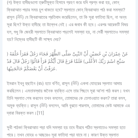
(গ)
উক্ত হাদীছগুলো ত্রুটিমুক্ত হিসাবে গ্রহণ করে যদি প্রশ্ন করা হয়, কোন্
ক্বিরাআত পড়ার সময় চুপ থাকতে হবে? স্বলাতে কোন্ ক্বিরাআত পাঠ করা সমস্যা?
রাসূল (ﷺ) যে ক্বিরাআতের প্রতিবাদ করেছিলেন, তা কি সূরা ফাতিহা ছিল, না অন্য
সূরা ছিল? উক্ত হাদীছে তা উল্লেখ নেই। এর জবাব কী হবে। এরপর আরেকটি বিষয়
হল, শুধু কি জেহরী স্বলাতে ক্বিরাআত পড়লেই সমস্যা হয়, না সের্রী স্বলাতেও সমস্যা
হয়? নিম্নের হাদীছটি কী সাক্ষ্য দেয়?
عَنْ عِمْرَانَ بْنِ حُصَيْنٍ أَنَّ النَّبِىَّ صَلَّى الظُّهْرَ فَجَاءَ رَجُلٌ فَقَرَأَ خَلْفَهُ (
سَبِّحِ اسْمَ رَبِّكَ الأَعْلَى) فَلَمَّا فَرَغَ قَالَ أَيُّكُمْ قَرَأَ قَالُوْا رَجُلٌ قَالَ قَدْ
عَرَفْتُ أَنَّ بَعْضَكُمْ خَالَجَنِيْهَا.
ইমরান ইবনু হুছাইন (রাঃ) হতে বর্ণিত, রাসূল (ﷺ) একদা যোহরের স্বলাত আদায়
করছিলেন। এমতাবস্থায় জনৈক ব্যক্তি এসে তার পিছনে সূরা আ‘লা পাঠ করল। যখন
তিনি স্বলাত শেষ করলেন তখন বললেন, তোমাদের কে তেলাওয়াত করল? তারা বলল,
অমুক ব্যক্তি। রাসূল (ﷺ) বললেন, আমি বুঝতে পারলাম, তোমাদের কেউ আমাকে এর
দ্বারা বিরক্ত করল।[11]
সুধী পাঠক!
ক্বিরাআত পড়া যদি সমস্যা হয় তবে নীরবে পঠিত স্বলাতেও সমস্যা হতে
পারে। তখন যোহর ও আছরেও সূরা ফাতিহা পড়া যাবে না। কারণ উক্ত স্বলাত