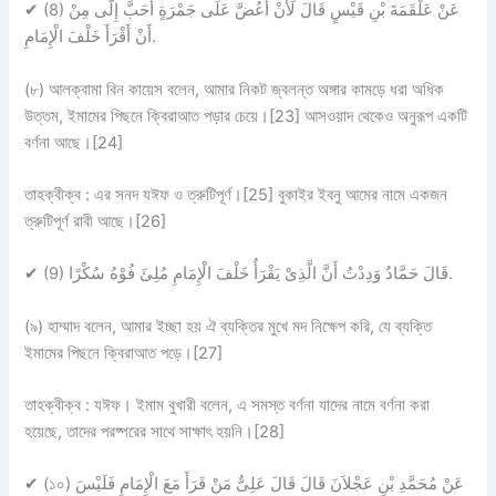
✔
(8) عَنْ عَلْقَمَةَ بْنِ قَيْسٍ قَالَ لَأَنْ أَعُضَّ عَلَى جَمْرَةٍ أَحَبَّ إِلَّى مِنْ
أَنْ أَقْرَأَ خَلْفَ الْإِمَامِ.
(৮) আলক্বামা বিন কায়েস বলেন, আমার নিকট জ্বলন্ত অঙ্গার কামড়ে ধরা অধিক
উত্তম, ইমামের পিছনে ক্বিরাআত পড়ার চেয়ে।[23] আসওয়াদ থেকেও অনুরূপ একটি
বর্ণনা আছে।[24]
তাহক্বীক্ব :
এর সনদ
যঈফ ও ত্রুটিপূর্ণ
।[25] বুকাইর ইবনু আমের নামে একজন
ত্রুটিপূর্ণ রাবী আছে।[26]
✔
(9) قَالَ حَمَّادٌ وَدِدْتُ أَنَّ الَّذِىْ يَقْرَأُ خَلْفَ الْإِمَامِ مُلِئَ فُوْهُ سُكْرًا.
(৯) হাম্মাদ বলেন, আমার ইচ্ছা হয় ঐ ব্যক্তির মুখে মদ নিক্ষেপ করি, যে ব্যক্তি
ইমামের পিছনে ক্বিরাআত পড়ে।[27]
তাহক্বীক্ব :
যঈফ
। ইমাম বুখারী বলেন, এ সমস্ত বর্ণনা যাদের নামে বর্ণনা করা
হয়েছে, তাদের পরষ্পরের সাথে সাক্ষাৎ হয়নি।[28]
✔
(১০) عَنْ مُحَمَّدِ بْنِ عَجْلاَنَ قَالَ قَالَ عَلِىٌّ مَنْ قَرَأَ مَعَ الْإِمَامِ فَلَيْسَ