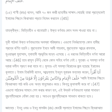
خَلْفَ الْإِمَامِ.
(১৫) শা‘বী (রহঃ) বলেন, আমি ৭০ জন বদরী ছাহাবীর সাক্ষাৎ পেয়েছি তারা প্রত্যেকেই
ইমামের পিছনে কিরাআত পড়তে নিষেধ করতেন।[45]
তাহক্বীক্ব :
ভিত্তিহীন ও বানোয়াট।
উক্ত বর্ণনার কোন সনদ পাওয়া যায় না।
সুধী পাঠক!
উক্ত বর্ণনাগুলোর অবস্থা পরিষ্কার। এগুলো নির্ভরযোগ্য কোন হাদীছ
গ্রন্থে বর্ণিত হয়নি। মুছান্নাফ ইবনে আবী শায়বাহ, মুছান্নাফ আব্দুর রাযযাক,
মুওয়াত্ত্বা মুহাম্মাদ, ত্বাহাবী প্রভৃতির মধ্যে এসেছে। এ ধরনের ভিত্তিহীন বর্ণনা আরো
আছে।[46] তবে রাসূল (ﷺ) থেকে কোন সহিহ বর্ণনা নেই। সুতরাং এ সমস্ত বর্ণনা
দ্বারা দলীল গ্রহণ করা যাবে না। মূলতঃ এই সমস্ত বিরোধের জন্ম হয়েছে ইরাকের
কূফাতে। ইমাম তিরমিযী বলেন, আব্দুল্লাহ ইবনুল মুবারক মন্তব্য করেন, أَنَا أَقْرَأُ
خَلْفَ الْإِمَامِ وَالنَّاسُ يَقْرَءُوْنَ إِلَّا قَوْمًا مِنْ الْكُوفِيِّيْنَ ‘আমি ইমামের পিছনে
ক্বিরাআত পাঠ করি এবং অন্য মানুষেরাও করে। কিন্তু কূফাবাসী করে না’।[47]
এগুলো পাঠকের সামনে পেশ করার কারণ হল, এই উদ্ভট বর্ণনাগুলো দ্বারা সাধারণ
মুছল্লীদেরকে ধোঁকা দেয়া হয়। অতএব মুছল্লীদেরকে সাবধান থাকতে হবে।
জ্ঞাতব্য :
ইবনু ওমর ও ইবনু মাসঊদ (রাঃ) জেহরী স্বলাতে ইমামের পিছনে ক্বিরাআত