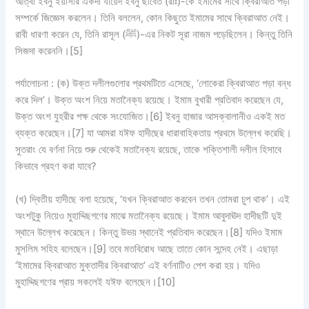
আত্বা ইবনু ইয়াসার একদা যায়েদ ইবনু ছাবেত (রাঃ)-কে ইমামের সাথে ক্বিরাআত পড়া
সম্পর্কে জিজ্ঞেস করলেন। তিনি বললেন, কোন কিছুতে ইমামের সাথে ক্বিরাআত নেই।
রাবী ধারণা করেন যে, তিনি রাসূল (ﷺ)-এর নিকট সূরা নাজম পড়েছিলেন। কিন্তু তিনি
সিজদা করেননি।[5]
পর্যালোচনা :
(ক)
উক্ত দলীলগুলোর প্রথমটিতে এসেছে, ‘লোকেরা ক্বিরাআত পড়া বন্ধ
করে দিল’। উক্ত অংশ নিয়ে মতানৈক্য রয়েছে। ইমাম বুখারী প্রতিবাদ করেছেন যে,
উক্ত অংশ যুহরীর পক্ষ থেকে সংযোজিত।[6] ইবনু হাজার আসক্বালানীও একই মত
ব্যক্ত করেছেন।[7] যা আমরা যঈফ হাদীছের ধারাবাহিকতায় প্রথমে উল্লেখ করেছি।
সুতরাং যে বর্ণনা নিয়ে শুরু থেকেই মতানৈক্য রয়েছে, তাকে শক্তিশালী দলীল হিসাবে
কিভাবে গ্রহণ করা যাবে?
(খ)
দ্বিতীয় হাদীছে বলা হয়েছে, ‘যখন ক্বিরাআত করবেন তখন তোমরা চুপ থাক’। এই
অংশটুকু নিয়েও মুহাদ্দিছগণের মাঝে মতানৈক্য রয়েছে। ইমাম আবুদাঊদ হাদীছটি দুই
স্থানে উল্লেখ করেছেন। কিন্তু উভয় স্থানেই প্রতিবাদ করেছেন।[8] যদিও ইমাম
মুসলিম সহিহ বলেছেন।[9] তবে মতবিরোধ আছে তাতে কোন সন্দেহ নেই। এছাড়া
‘ইমামের ক্বিরাআত মুক্তাদীর ক্বিরাআত’ এই বর্ণনাটিও পেশ করা হয়। যদিও
মুহাদ্দিছগণের প্রায় সকলেই যঈফ বলেছেন।[10]