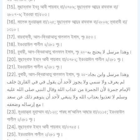
[15]. মুছান্নাফ ইবনু আবী শায়বাহ হা/৩৭৮৯; মুছান্নাফ আব্দুর রাযযাক হা/
২৮০৭-৯; ইরওয়া হা/৫০৩।
[16]. মালেক মুওয়াত্ত্বা হা/১২৫; মুছান্নাফ আব্দুর রাযযাক হা/২৮০৬; ত্বাহাবী হা/
১৩১০।
[17]. বায়হাক্বী, আল-ক্বিরাআতু খালফাল ইমাম, পৃঃ ৪৫৩।
[18]. ইরওয়াউল গালীল ২/২৮১ পৃঃ।
[19]. বুখারী, আল-ক্বিরাআতু খালফাল ইমাম, পৃঃ ২০-وهذا مرسل لا يحتج به।
[20]. মুছান্নাফ ইবনে আবী শায়বাহ হা/৩৭৮২; ইরওয়াউল গালীল ২/২৮১ পৃঃ।
[21]. ইরওয়াউল গালীল ২/২৮১ পৃঃ।
[22]. বুখারী, আল-ক্বিরাআতু খালফাল ইমাম, পৃঃ ২০-وهذا مرسل وابن بجاد
لم يعرف ولا سمي ولا يجوز لأحد أن يقول في في القارئ خلف
الإمام جمرة لأن الجمرة من عذاب الله وقال النبي صلى الله عليه
وسلم لا تعذبوا بعذاب الله ولا ينبغي لأحد أن يتوهم ذلك عن سعد
مع إرساله وضعفه।
[23]. মুওয়াত্ত্বা মুহাম্মাদ হা/১২৩; শারহু মা‘আনিল আছার হা/৩১১৫; ইরওয়াউল
গালীল ২/২৮১ পৃঃ।
[24]. মুছান্নাফ ইবনে আবী শায়বাহ হা/৩৭৮৫।
[25]. ইরওয়াউল গালীল ২/২৮১ পৃঃ।