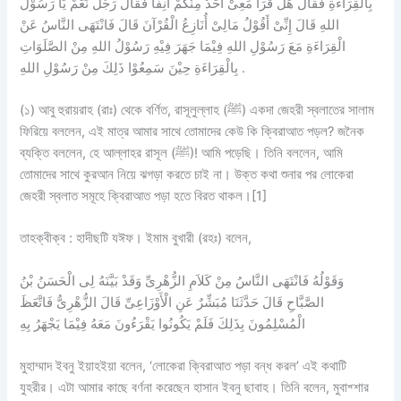
بِالْقِرَاءَةِ فَقَالَ هَلْ قَرَأَ مَعِىْ أَحَدٌ مِنْكُمْ آنِفًا فَقَالَ رَجُلٌ نَعَمْ يَا رَسُوْلَ
اللهِ قَالَ إِنِّىْ أَقُوْلُ مَالِىْ أُنَازِعُ الْقُرْآنَ قَالَ فَانْتَهَى النَّاسُ عَنْ
الْقِرَاءَةِ مَعَ رَسُوْلِ اللهِ فِيْمَا جَهَرَ فِيْهِ رَسُوْلُ اللهِ مِنْ الصَّلَوَاتِ
بِالْقِرَاءَةِ حِيْنَ سَمِعُوْا ذَلِكَ مِنْ رَسُوْلِ اللهِ .
(১) আবু হুরায়রাহ (রাঃ) থেকে বর্ণিত, রাসূলুল্লাহ (ﷺ) একদা জেহরী স্বলাতের সালাম
ফিরিয়ে বললেন, এই মাত্র আমার সাথে তোমাদের কেউ কি ক্বিরাআত পড়ল? জনৈক
ব্যক্তি বললেন, হে আল্লাহর রাসূল (ﷺ)! আমি পড়েছি। তিনি বললেন, আমি
তোমাদের সাথে কুরআন নিয়ে ঝগড়া করতে চাই না। উক্ত কথা শুনার পর লোকেরা
জেহরী স্বলাত সমূহে ক্বিরাআত পড়া হতে বিরত থাকল।[1]
তাহক্বীক্ব :
হাদীছটি
যঈফ
। ইমাম বুখারী (রহঃ) বলেন,
وَقَوْلُهُ فَانْتَهَى النَّاسُ مِنْ كَلاَمِ الزُّهْرِىِّ وَقَدْ بَيَّنَهُ لِى الْحَسَنُ بْنُ
الصَّبَّاحِ قَالَ حَدَّثَنَا مُبَشِّرٌ عَنِ الْأَوْزَاعِىِّ قَالَ الزُّهْرِىُّ فَاتَّعَظَ
الْمُسْلِمُونَ بِذَلِكَ فَلَمْ يَكُونُوا يَقْرَءُونَ مَعَهُ فِيْمَا يَجْهَرُ بِهِ
মুহাম্মাদ ইবনু ইয়াহইয়া বলেন, ‘লোকেরা ক্বিরাআত পড়া বন্ধ করল’ এই কথাটি
যুহরীর। এটা আমার কাছে বর্ণনা করেছেন হাসান ইবনু ছাবাহ। তিনি বলেন, মুবাশ্শার