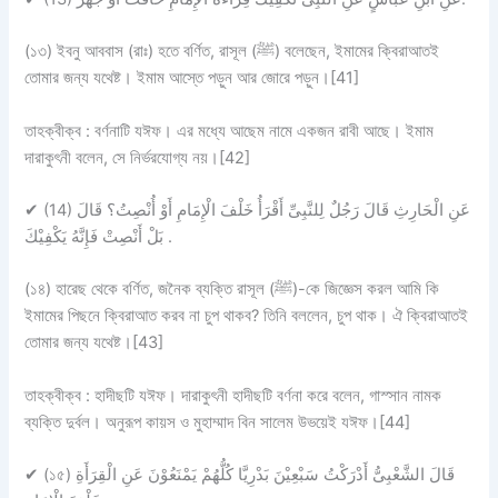
(১৩) ইবনু আববাস (রাঃ) হতে বর্ণিত, রাসূল (ﷺ) বলেছেন, ইমামের ক্বিরাআতই
তোমার জন্য যথেষ্ট। ইমাম আস্তে পড়ুন আর জোরে পড়ুন।[41]
তাহক্বীক্ব :
বর্ণনাটি
যঈফ।
এর মধ্যে আছেম নামে একজন রাবী আছে। ইমাম
দারাকুৎনী বলেন, সে নির্ভরযোগ্য নয়।[42]
✔
(14) عَنِ الْحَارِثِ قَالَ رَجُلٌ لِلنَّبِىِّ أَقْرَأُ خَلْفَ الْإِمَامِ أَوْ أُنْصِتُ؟ قَالَ
بَلْ أَنْصِتْ فَإِنَّهُ يَكْفِيْكَ .
(১৪) হারেছ থেকে বর্ণিত, জনৈক ব্যক্তি রাসূল (ﷺ)-কে জিজ্ঞেস করল আমি কি
ইমামের পিছনে ক্বিরাআত করব না চুপ থাকব? তিনি বললেন, চুপ থাক। ঐ ক্বিরাআতই
তোমার জন্য যথেষ্ট।[43]
তাহক্বীক্ব :
হাদীছটি
যঈফ
। দারাকুৎনী হাদীছটি বর্ণনা করে বলেন, গাস্সান নামক
ব্যক্তি দুর্বল। অনুরূপ কায়স ও মুহাম্মাদ বিন সালেম উভয়েই যঈফ।[44]
✔
(১৫) قَالَ الشَّعْبِىُّ أَدْرَكْتُ سَبْعِيْنَ بَدْرِيَّا كُلُّهُمْ يَمْنَعُوْنَ عَنِ الْقِرَأَةِ