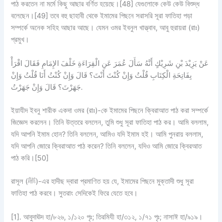
পাঠ করতেন না মর্মে কিছু আছার বর্ণিত হয়েছে।[48] যেগুলোকে কেউ কেউ বিশুদ্ধ
বলেছেন।[49] তবে বহু ছাহাবী থেকে ইমামের পিছনে সরাসরি সূরা ফাতিহা পড়া
সম্পর্কে অনেক সহিহ আছার আছে। যেমন ওমর ইবনুল খাত্ত্বাব, আবু হুরায়রা (রাঃ)
প্রমুখ।
عَنْ يَزِيْدَ بْنِ شَرِيْكٍ أَنَّهُ سَأَلَ عُمَرَ عَنِ الْقِرَاءَةِ خَلْفَ الإِمَامِ فَقَالَ اقْرَأْ
بِفَاتِحَةِ الْكِتَابِ قُلْتُ وَإِنْ كُنْتَ أَنْتَ؟ قَالَ وَإِنْ كُنْتُ أَنَا قُلْتُ وَإِنْ
جَهَرْتَ؟ قَالَ وَإِنْ جَهَرْتُ.
ইয়াযীদ ইবনু শারীক একদা ওমর (রাঃ)-কে ইমামের পিছনে ক্বিরাআত পাঠ করা সম্পর্কে
জিজ্ঞেস করলেন। তিনি উত্তরে বললেন, তুমি শুধু সূরা ফাতিহা পাঠ কর। আমি বললাম,
যদি আপনি ইমাম হোন? তিনি বললেন, আমিও যদি ইমাম হই। আমি পুনরায় বললাম,
যদি আপনি জোরে ক্বিরাআত পাঠ করেন? তিনি বললেন, যদিও আমি জোরে ক্বিরআত
পাঠ করি।[50]
রাসূল (ﷺ)-এর হাদীছ দ্বারা প্রমাণিত হয় যে, ইমামের পিছনে মুক্তাদী শুধু সূরা
ফাতিহা পাঠ করবে। সুতরাং সেদিকেই ফিরে যেতে হবে।
[1]. আবুদাঊদ হা/৮২৬, ১/১২০ পৃঃ; তিরমিযী হা/৩১২, ১/৭১ পৃঃ; নাসাঈ হা/৯১৯।