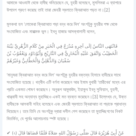
আমাকে আওযাঈ থেকে হাদীছ শুনিয়েছেন যে, যুহরী বলেছেন, মুসলিমরা এ ব্যাপারে
উপদেশ গ্রহণ করেছে তাই তারা জেহরী স্বলাতে ক্বিরাআত পড়ত না।[2]
মূলকথা হল ‘লোকেরা ক্বিরাআত পড়া বন্ধ করে দিল’ অংশটুকু যুহরীর পক্ষ থেকে
সংযোজিত এবং মারাত্মক ভুল। ইবনু হাজার আসক্বালানী বলেন,
فَانْتَهَى النَّاسُ إلَى آخِرِهِ مُدْرَجٌ فِي الْخَبَرِ مِنْ كَلَامِ الزُّهْرِيِّ بَيَّنَهُ
الْخَطِيْبُ وَاتَّفَقَ عَلَيْهِ الْبُخَارِيُّ فِي التَّارِيْخِ وَأَبُوْدَاوُد وَيَعْقُوْبُ بْنُ
سُفْيَانَ وَالذُّهْلِيُّ وَالْخَطَّابِيُّ وَغَيْرُهُمْ
‘মানুষরা ক্বিরাআত বন্ধ করে দিল’ অংশটুকু যুহরীর বক্তব্য হিসাবে হাদীছের সাথে
সংযোজিত হয়েছে। খত্বীব এটি বর্ণনা করেছেন আর ইমাম বুখারী ‘তারীখের’ মধ্যে এর
প্রতি একমত পোষণ করেছেন। অনুরূপ আবুদাঊদ, ইয়াকুব ইবনু সুফিয়ান, যুহলী,
খাত্ত্বাবী সহ অন্যান্য মুহাদ্দিছও একই মত ব্যক্ত করেছেন।[3] উল্লেখ্য যে, উক্ত
হাদীছকে আলবানী সহিহ বলেছেন এবং জেহরী স্বলাতে ক্বিরাআত না পড়াকে প্রাধান্য
দিয়েছেন। তবে তিনি যে অংশটুকু দ্বারা দলীল পেশ করেছেন তা মুহাদ্দিছগণের নিকট
বিতর্কিত, যে পূর্বের আলোচনায় স্পষ্ট হয়েছে।
✔
(২) عَنْ أَبِىْ هُرَيْرَةَ قَالَ صَلَّى رَسُوْلُ اللهِ صَلاَةً فَلَمَّا قَضَاهَا قَالَ