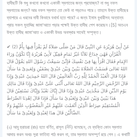
হাদীছটি কি শুধু কখনো কখনো একাকী স্বলাতের জন্য প্রযোজ্য? না শুধু নফল
স্বলাতের জন্য? আর নফল স্বলাত তো কেউ না পড়লেও পারে। তাহলে উক্ত হাদীছের
ব্যাপারে এ ধরনের দাবী কিভাবে যথার্থ হতে পারে? এ জন্য ইমাম বুখারীসহ অন্যান্য
প্রায় সকল মুহাদ্দিছ জামা‘আতে পড়ার পক্ষেই উক্ত হাদীছ পেশ করেছেন।[5] অতএব
উক্ত হাদীছ জামা‘আত ও একাকী উভয় অবস্থার সাথেই সম্পৃক্ত।
✔
(2) عَنْ أَبِىْ هُرَيْرَةَ عَنِ النَّبِىِّ قَالَ مَنْ صَلَّى صَلاَةً لَمْ يَقْرَأْ فِيهَا بِأُمِّ
الْقُرْآنِ فَهْىَ خِدَاجٌ ثَلاَثًا غَيْرُ تَمَامٍ فَقِيْلَ لأَبِىْ هُرَيْرَةَ إِنَّا نَكُوْنُ وَرَاءَ
الإِمَامِ فَقَالَ اقْرَأْ بِهَا فِىْ نَفْسِكَ فَإِنِّىْ سَمِعْتُ رَسُوْلَ اللهِ يَقُوْلُ قَالَ
اللهُ تَعَالىَ قَسَمْتُ الصَّلَاةَ بَيْنِيْ وَبَيْنَ عَبْدِيْ نِصْفَيْنِ وَلِعَبدِىْ مَا سَأَلَ
فَإِذَا قَالَ الْعَبْدُ اَلْحَمْدُ لِلَّهِ رَبِّ الْعَالَمِيْنَ قَالَ اللهُ حَمِدَنِىْ عَبْدِىْ وَإِذَا
قَالَ الرَّحْمَنِ الرَّحِيْمِ قَالَ اللهُ تَعَالى أََثْنَى عَلَىَّ عَبْدِىْ وَإِذَا قَالَ مَالِكِ
يَوْمِ الدِّيْنِ قَالَ مَجَّدَنِىْ عَبْدِىْ وَإِذَا قَالَ إِيَّاكَ نَعْبُدُ وَإِيَّاكَ نَسْتَعِيْنُ قَالَ
هَذَا بَيْنِيْ وَبَيْنَ عَبْدِيْ وَلِعَبْدِىْ مَا سَأَلَ فَإِذَا قَالَ اِهْدِنَا الصِّرَاطَ
الْمُسْتَقِيْمَ صِرَاطَ الَّذِيْنَ أَنْعَمْتَ عَلَيْهِمْ غَيْرِ الْمَغْضُوْبِ عَلَيْهِمْ وَلَا
الضَّالِّيْنَ قَالَ هذَا لِعَبْدِىْ وَلِعَبْدِىْ مَا سَأَلَ.
(২) আবু হুরায়রা (রাঃ) হতে বর্ণিত, রাসূল (ﷺ) বলেছেন, যে ব্যক্তি কোন স্বলাত
আদায় করল অথচ সূরা ফাতিহা পাঠ করল না, তার স্বলাত অসম্পূর্ণ রয়ে গেল। এ কথাটি