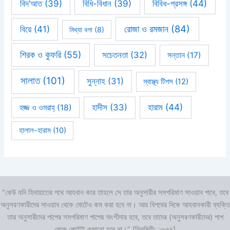
বিবিধ-প্রসঙ্গ
(44)
বিদ’আত
(39)
বিধি-বিধান
(39)
রোজা ও রমজান
(84)
বিয়ে
(41)
মিথ্যা বলা
(8)
শিরক ও কুফরি
(55)
সচেতনতা
(32)
সন্তান
(17)
সালাত
(101)
সুন্নাহ
(31)
স্বাস্থ্য টিপস
(12)
হারাম
(44)
হাদীস
(33)
হজ্জ ও ওমরাহ্‌
(18)
হালাল-হারাম
(10)
“কেউ যদি হিদায়াতের পথে আহবান করে তাহলে সে তার অনুসারীর সমপরিমাণ সাওয়াব পাবে, তবে
অনুসরণকারীদের সাওয়াব থেকে মোটেও কম করা হবে না। আর বিপথের দিকে আহবানকারী ব্যক্তি
তার অনুসারীদের পাপের সমপরিমাণ পাপের অংশীদার হবে, তবে তাদের (অনুসরণকারীদের) পাপ
থেকে মোটেই কমানো হবে না।” [তিরমিযী: ২৬৭৪]