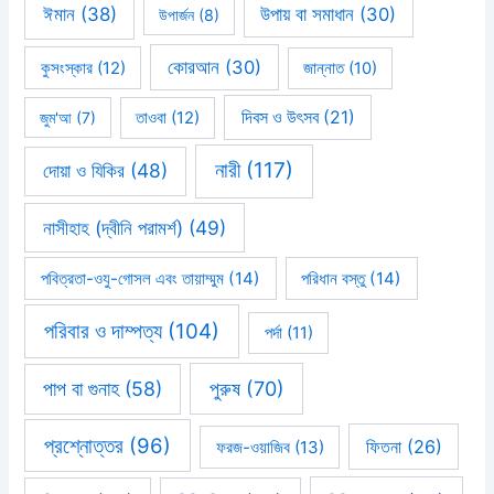
ঈমান
(38)
উপায় বা সমাধান
(30)
উপার্জন
(8)
কোরআন
(30)
কুসংস্কার
(12)
জান্নাত
(10)
দিবস ও উৎসব
(21)
জুম'আ
(7)
তাওবা
(12)
নারী
(117)
দোয়া ও যিকির
(48)
নাসীহাহ (দ্বীনি পরামর্শ)
(49)
পবিত্রতা-ওযু-গোসল এবং তায়াম্মুম
(14)
পরিধান বস্তু
(14)
পরিবার ও দাম্পত্য
(104)
পর্দা
(11)
পাপ বা গুনাহ
(58)
পুরুষ
(70)
প্রশ্নোত্তর
(96)
ফিতনা
(26)
ফরজ-ওয়াজিব
(13)