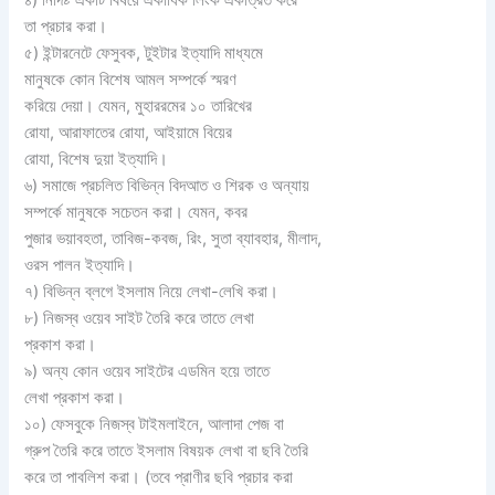
৪) নির্দিষ্ট একটি বিষয়ে একাধিক লিংক একত্রিত করে
তা প্রচার করা।
৫) ইন্টারনেটে ফেসুবক, টুইটার ইত্যাদি মাধ্যমে
মানুষকে কোন বিশেষ আমল সম্পর্কে স্মরণ
করিয়ে দেয়া। যেমন, মুহাররমের ১০ তারিখের
রোযা, আরাফাতের রোযা, আইয়ামে বিয়ের
রোযা, বিশেষ দুয়া ইত্যাদি।
৬) সমাজে প্রচলিত বিভিন্ন বিদআত ও শিরক ও অন্যায়
সম্পর্কে মানুষকে সচেতন করা। যেমন, কবর
পুজার ভয়াবহতা, তাবিজ-কবজ, রিং, সুতা ব্যাবহার, মীলাদ,
ওরস পালন ইত্যাদি।
৭) বিভিন্ন ব্লগে ইসলাম নিয়ে লেখা-লেখি করা।
৮) নিজস্ব ওয়েব সাইট তৈরি করে তাতে লেখা
প্রকাশ করা।
৯) অন্য কোন ওয়েব সাইটের এডমিন হয়ে তাতে
লেখা প্রকাশ করা।
১০) ফেসবুকে নিজস্ব টাইমলাইনে, আলাদা পেজ বা
গ্রুপ তৈরি করে তাতে ইসলাম বিষয়ক লেখা বা ছবি তৈরি
করে তা পাবলিশ করা। (তবে প্রাণীর ছবি প্রচার করা