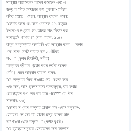
সাল্লাম আমাদেরকে আদেশ করেছেন এবং এ
জন্য অগণিত সোয়াবের কথা কুরআন-হাদীসে
বর্ণিত হয়েছে। যেমন, আল্লাহ তায়ালা বলেন:
“তোমার রবের পথে ডাক হেকমত এবং উত্তম
উপদেশের মধ্যমে এবং তাদের সাথে বিতর্ক কর
সবোর্ত্তম পন্থায়।” (আন নাহাল: ১২৫)
রাসূল সাল্লাল্লাহু আলাইহি ওয়া সাল্লাম বলেন: “আমার
পক্ষ থেকে একটি আয়াত হলেও পৌঁছিয়ে
দাও।” (সুনান তিরমিযী, সহীহ)
আল্লাহর দ্বীনকে প্রচার করার মর্যাদা অনেক
বেশি। যেমন আল্লাহ তায়ালা বলেন:
”যে আল্লাহর দিকে দাওয়াত দেয়, সৎকর্ম করে
এবং বলে, আমি মুসলমানদের অন্তর্ভূক্ত, তার কথার
চেয়েউত্তম কথা আর কার হতে পারে??” (হা মীম
সাজদাহ: ৩৩)
“তোমার মাধ্যমে আল্লাহ তায়ালা যদি একটি মানুষকেও
হেদায়াত দেন তবে তা তোমার জন্য অনেক লাল
উঁট পাওয়া থেকে উত্তম।” (সহীহ বুখারী)
”যে ব্যক্তি মানুষকে হেদায়েতের দিকে আহবান