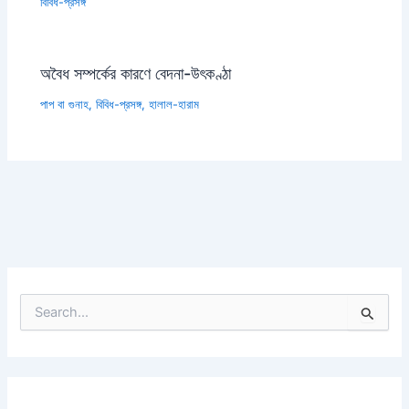
বিবিধ-প্রসঙ্গ
অবৈধ সম্পর্কের কারণে বেদনা-উৎকণ্ঠা
পাপ বা গুনাহ
,
বিবিধ-প্রসঙ্গ
,
হালাল-হারাম
S
e
a
r
c
h