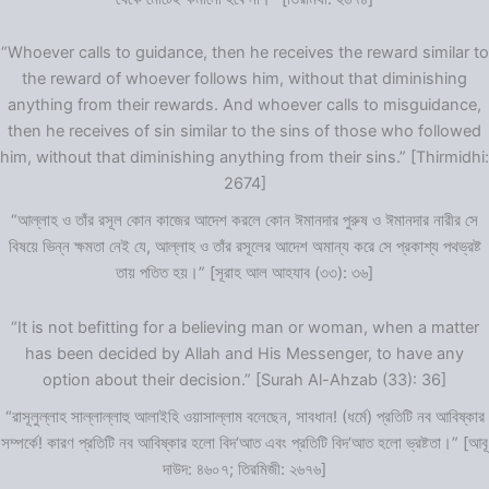
“Whoever calls to guidance, then he receives the reward similar to
the reward of whoever follows him, without that diminishing
anything from their rewards. And whoever calls to misguidance,
then he receives of sin similar to the sins of those who followed
him, without that diminishing anything from their sins.” [Thirmidhi:
2674]
“আল্লাহ ও তাঁর রসূল কোন কাজের আদেশ করলে কোন ঈমানদার পুরুষ ও ঈমানদার নারীর সে
বিষয়ে ভিন্ন ক্ষমতা নেই যে, আল্লাহ ও তাঁর রসূলের আদেশ অমান্য করে সে প্রকাশ্য পথভ্রষ্ট
তায় পতিত হয়।” [সূরাহ আল আহযাব (৩৩): ৩৬]
“It is not befitting for a believing man or woman, when a matter
has been decided by Allah and His Messenger, to have any
option about their decision.” [Surah Al-Ahzab (33): 36]
“রাসূলুল্লাহ সাল্লাল্লাহু আলাইহি ওয়াসাল্লাম বলেছেন, সাবধান! (ধর্মে) প্রতিটি নব আবিষ্কার
সম্পর্কে! কারণ প্রতিটি নব আবিষ্কার হলো বিদ‘আত এবং প্রতিটি বিদ‘আত হলো ভ্রষ্টতা।” [আবূ
দাউদ: ৪৬০৭; তিরমিজী: ২৬৭৬]