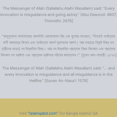
The Messenger of Allah (Sallallahu Alaihi Wasallam) said: “Every
innovation is misguidance and going astray” [Abu Dawood: 4607;
Thirmidhi: 2676]
“রাসূলুল্লাহ সাল্লাল্লাহু আলাইহি ওয়াসাল্লাম তাঁর এক খুতবায় বলেছেন, “নিশ্চয়ই সর্বোত্তম
বাণী আল্লাহ্‌র কিতাব এবং সর্বোত্তম আদর্শ মুহাম্মদের আদর্শ। আর সবচেয়ে নিকৃষ্ট বিষয় হল
(দ্বীনের মধ্যে) নব উদ্ভাবিত বিষয়। আর নব উদ্ভাবিত প্রত্যেক বিষয় বিদআত এবং প্রত্যেক
বিদআত হল ভ্রষ্টতা এবং প্রত্যেক ভ্রষ্টতার পরিণাম জাহান্নাম।” [সুনান আন-নাসায়ী: ১৫৭৮]
The Messenger of Allah (Sallallahu Alaihi Wasallam) said: “… and
every innovation is misguidance and all misguidance is in the
Hellfire.” [Sunan An-Nasa’i: 1578]
Visit
“Islamqabd.com”
For Bangla Islamic QA