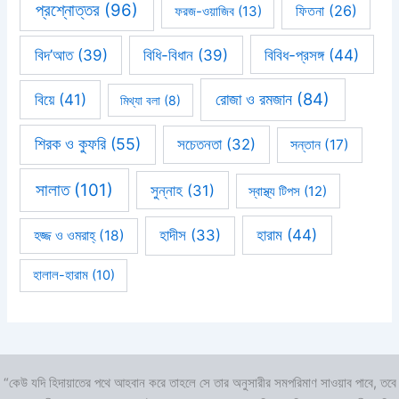
প্রশ্নোত্তর
(96)
ফিতনা
(26)
ফরজ-ওয়াজিব
(13)
বিবিধ-প্রসঙ্গ
(44)
বিদ’আত
(39)
বিধি-বিধান
(39)
রোজা ও রমজান
(84)
বিয়ে
(41)
মিথ্যা বলা
(8)
শিরক ও কুফরি
(55)
সচেতনতা
(32)
সন্তান
(17)
সালাত
(101)
সুন্নাহ
(31)
স্বাস্থ্য টিপস
(12)
হারাম
(44)
হাদীস
(33)
হজ্জ ও ওমরাহ্‌
(18)
হালাল-হারাম
(10)
“কেউ যদি হিদায়াতের পথে আহবান করে তাহলে সে তার অনুসারীর সমপরিমাণ সাওয়াব পাবে, তবে