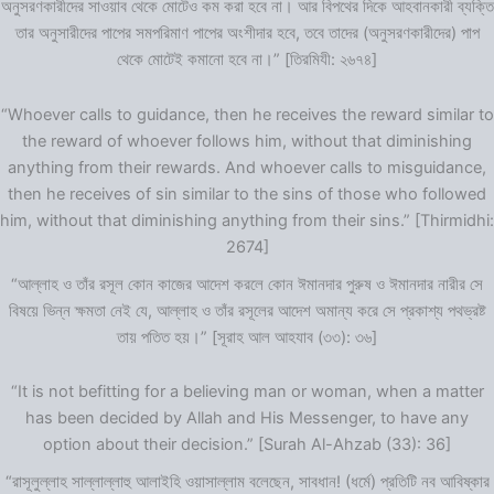
অনুসরণকারীদের সাওয়াব থেকে মোটেও কম করা হবে না। আর বিপথের দিকে আহবানকারী ব্যক্তি
তার অনুসারীদের পাপের সমপরিমাণ পাপের অংশীদার হবে, তবে তাদের (অনুসরণকারীদের) পাপ
থেকে মোটেই কমানো হবে না।” [তিরমিযী: ২৬৭৪]
“Whoever calls to guidance, then he receives the reward similar to
the reward of whoever follows him, without that diminishing
anything from their rewards. And whoever calls to misguidance,
then he receives of sin similar to the sins of those who followed
him, without that diminishing anything from their sins.” [Thirmidhi:
2674]
“আল্লাহ ও তাঁর রসূল কোন কাজের আদেশ করলে কোন ঈমানদার পুরুষ ও ঈমানদার নারীর সে
বিষয়ে ভিন্ন ক্ষমতা নেই যে, আল্লাহ ও তাঁর রসূলের আদেশ অমান্য করে সে প্রকাশ্য পথভ্রষ্ট
তায় পতিত হয়।” [সূরাহ আল আহযাব (৩৩): ৩৬]
“It is not befitting for a believing man or woman, when a matter
has been decided by Allah and His Messenger, to have any
option about their decision.” [Surah Al-Ahzab (33): 36]
“রাসূলুল্লাহ সাল্লাল্লাহু আলাইহি ওয়াসাল্লাম বলেছেন, সাবধান! (ধর্মে) প্রতিটি নব আবিষ্কার