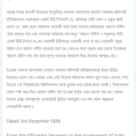
আমরা উপরে হানাফী কিতাবের উদ্ধৃতিতে দেখলাম আল্লামাহ হুসাইন আহমাদ বাটালাভী
রহিমাহুল্লাহ সরকারকে এমর্মে চিঠি লিখেননি যে, আপনারা গোটা দেশে এ হুকুম জারি
করেন যে, আজ থেকে আমাদের ওয়াহাবী নামে ডাকা যাবেনা,আমাদেরকে আহলে হাদীস
নামে ডাকতে হবে এবং আপনারা আমাদের নাম রাখুন ‘আহলে হাদীস’। শুধুমাত্র তিনি
এমর্মে চিঠি লিখেন যে,যেন সরকারী চিঠিপত্রে ওয়াহাবী লেখা না হয়।ওয়াহাবী শব্দের
স্থানে যেন আহলে হাদীস ব্যবহার করা হয়।অতএব যারা প্রচার করে বেড়ায় ইংরেজরা
আহলে হাদীস নাম দেয় তারা মূলত সত্যকে ধামাচাপা দিয়ে মিথ্যার আশ্রয় নেয়।
ইংরেজ সরকার আল্লামাহ হুসাইন আহমাদ বাটালাভী রহিমাহুল্লাহর উক্ত চিঠির
উত্তরও তাকে দেয়।আমরা এখন সেই উত্তর পাঠকদের সামনে তুলে ধরব।কেননা সেই
উত্তর এই মিথ্যাচারের অট্টালিকাকে ভেঙ্গে চুরমার করে দেয়ার জন্য যথেষ্ট। দিবালোকের
ন্যায় স্পষ্ট করে দিবে আহলে হাদীস নাম ইংরেজ কর্তৃক দেয়া কোনো নাম নয়।প্রথম
উত্তর হচ্ছে ভারপ্রাপ্ত সেক্রেটারি ইন্ডিয়া গভর্নমেন্ট-এর পক্ষ থেকে পাঞ্জাবের
সেক্রেটারি বরাবর।
Dated 3rd December 1886
From the officiating Secretary to the government of India,