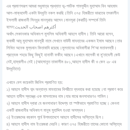
এর প্রমাণসরূপ আমরা শুধুমাত্র প্রখ্যাত ভূ-পর্যটক শামসুদ্দীন মুহাম্মাদ বিন আহমাদ
আল-মাক্বদেসী একটা উদ্ধৃতি নকল করছি।তিনি ৩৭৫ হিজরীতে ভারতের তৎকালীন
ইসলামী রাজধানী সিন্ধুর মানসূরায় আসেন।মানসূরা (করাচী) সম্পর্কে তিনি
বলেন:أكثرهم اصحاب الحديث
অর্থাৎ সেকানকার অধিকাংশ মুসলিম অধিবাসী আহলে হাদীস। তিনি আরো বলেন,
ক্বাজী আবূ মুহাম্মাদ মানসূরী নামে সেখানে দাউদী মাযহাবের একজন ইমাম আছেন।তার
লিখিত অনেক মূল্যবান কিতাবাদি রয়েছে।মুলতানের অধিবাসীরা শি’আ মতাবলম্বী।
প্রত্যেক শহরে কিছু কিছুই হানাফী ফকীহ আছেন।এখানে মালেকী বা মু’তাযেলী কেউ
নেই,হাম্বালীও নেই।(আহসানুত তাকাসীম ৪৮১,আহলে হাদীস কী ও কেন ২৮ এর
উদ্ধৃতিতে)
এখানে বেশ কয়েকটা জিনিস প্রমাণিত হয়:
১) আহলে হাদীস শব্দ অন্যান্য মাযহাবের বিপরীতে ব্যবহার করা হয়েছে।যা প্রমাণ করে
আহলে হাদীস স্বতন্ত্র এক মাসলাকের নাম।যার মাঝে জনসাধারণও শামিল।
২) আহলে হাদীস দ্বারা যে জনসাধারণ উদ্দেশ্য তা স্পষ্টভাবে প্রমাণিত হচ্ছে। কেননা
একটি রাজধানীর অধিকাংশ মানুষ মুহাদ্দিস হওয়া অসম্ভব।
৩) ইংরেজদের বহুকাল পূর্বে উপমহাদেশে আহলে হাদীসের অস্তিত্ব ছিল।
৪) আহলে হাদীস নাম ইংরেজরা দেয়নি। কারণ ৩৭৫ হিজরীতে তাদের কোনো অস্তিত্ব