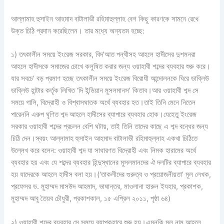
আল্লামাহ হুসাইন আহমাদ বাটালাভী রহিমাহুল্লাহ বেশ কিছু কারণকে সামনে রেখে
উক্ত চিঠি প্রদান করেছিলেন। তার মধ্যে অন্যতম হচ্ছে:
১) তৎকালীন সময়ে ইংরেজ সরকার, বিদ’আত পন্থীসহ আহলে হাদীসের দুশমনরা
আহলে হাদীসকে সমাজের চোখে কলুষিত করার জন্য ওয়াহাবী শব্দের ব্যবহার শুরু করে।
যার সবচে’ বড় প্রমাণ হচ্ছে তৎকালীন সময়ে ইংরেজ বিরোধী আন্দোলনকে ঘিরে ডাব্লিউ
ডাব্লিউ হান্টার কর্তৃক লিখিত ‘দি ইন্ডিয়ান মুসলমানস’ কিতাব।আর ওয়াহাবী শব্দ সে
সময়ে গালি, বিদ্রোহী ও বিশ্বাসঘাতক অর্থে ব্যবহার হত।তাই তিনি মেনে নিতেন
পারেননি এরুপ ঘৃণিত শব্দ আহলে হাদীসের ব্যাপারে ব্যবহার হোক।যেহেতু ইংরেজ
সরকার ওয়াহাবী শব্দের প্রচলন বেশি ঘটায়, তাই তিনি তাদের কাছে এ শব্দ বন্ধের জন্য
চিঠি দেন।স্বয়ং আল্লামাহ হুসাইন আহমাদ বাটালাভী রহিমাহুল্লাহ একথা চিঠিতে
উল্লেখ করে বলেন: ওয়াহাবী শব্দ যা সাধারণত বিদ্রোহী এবং নিমক হারামের অর্থে
ব্যবহার হয় এবং যে শব্দের ব্যবহার হিন্দুস্থানের মুসলমানদের ঐ দলটির ব্যাপারে ব্যবহার
হয় যাদেরকে আহলে হাদীস বলা হয়।(‘তাকলীদের গুরুত্ব ও প্রয়োজনীয়তা’ মূল লেখক,
প্রফেসর ড. মুহাম্মদ মাসউদ আহমাদ, ভাষান্তর, মাওলানা হারুন ইযহার, প্রকাশক,
মুহাম্মদ আবু তৈয়ব চৌধুরী, প্রকাশকাল, ১৫ এপ্রিল ২০১১, পৃষ্ঠা ৬৪)
২) ওয়াহাবী শব্দের ব্যবহার সে সময়ে ব্যাপকহারে শুরু হয়।এমনকি মূল নাম আহলে