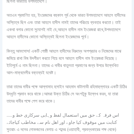
ছিলনা ভারতীয় উপমহাদেশে।
অতএব প্রমাণিত হয়, ইংরেজদের বহুকাল পূর্ব থেকে ভারত উপমহাদেশে আহলে হাদীসের
অস্তিত্ব ছিল এবং তারা আহলে হাদীস নামই তাদের পরিচয়ে ব্যবহার করতো। তাই
একথা বলার কোনো সুযোগই নাই যে,আহলে হাদীস নাম ইংরেজরা রাখে,উপমহাদেশে
আহলে হাদীসের কোনো অস্তিত্বই ছিলনা ইংরেজদের পূর্বে।
কিন্তু আফসোস! একটি গোষ্ঠী আহলে হাদীসের বিরুদ্ধে অপপ্রচার ও নিজেদের মাঝে
জমিয়ে রাখা বিষ উদগীরণ করতে গিয়ে বলে আহলে হাদীস নাম ইংরেজরা দিয়েছে।
ইতিপূর্বে এ নাম ছিলনা। তাদের এ দাবীর বাতুলতা প্রমাণের জন্য উপরে উল্লেখিত
আল-মাক্বদেসীর বক্তব্যই যথেষ্ট।
তারা তাদের দাবীর পক্ষে আল্লামাহ হুসাইন আহমাদ বাটালাভী রহিমাহুল্লাহর একটি চিঠির
উদ্ধৃতি প্রদান করে থাকে।আমরা উক্ত চিঠির সে অংশটুকু উল্লেখ করব, যা তারা
তাদের দাবীর পক্ষে পেশ করে থাকে।
…..اس فرقہ کے حق میں استعمال لفظ وہابی سرکاری خط و
کتابت میں موقوف کیا جاوے اور اھل نام سے مخاطب کیاجائے
সুতরাং এ দলের লোকজনের বেলায় এ শব্দের (ওয়াহাবী, প্রবন্ধকারের পক্ষ থেকে)