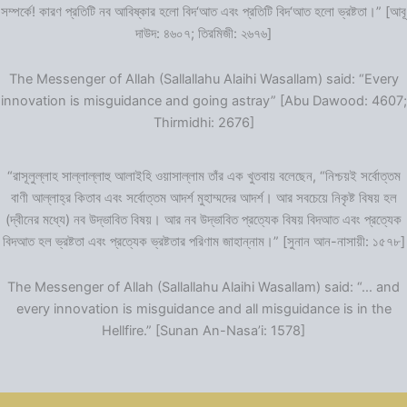
সম্পর্কে! কারণ প্রতিটি নব আবিষ্কার হলো বিদ‘আত এবং প্রতিটি বিদ‘আত হলো ভ্রষ্টতা।” [আবূ
দাউদ: ৪৬০৭; তিরমিজী: ২৬৭৬]
The Messenger of Allah (Sallallahu Alaihi Wasallam) said: “Every
innovation is misguidance and going astray” [Abu Dawood: 4607;
Thirmidhi: 2676]
“রাসূলুল্লাহ সাল্লাল্লাহু আলাইহি ওয়াসাল্লাম তাঁর এক খুতবায় বলেছেন, “নিশ্চয়ই সর্বোত্তম
বাণী আল্লাহ্‌র কিতাব এবং সর্বোত্তম আদর্শ মুহাম্মদের আদর্শ। আর সবচেয়ে নিকৃষ্ট বিষয় হল
(দ্বীনের মধ্যে) নব উদ্ভাবিত বিষয়। আর নব উদ্ভাবিত প্রত্যেক বিষয় বিদআত এবং প্রত্যেক
বিদআত হল ভ্রষ্টতা এবং প্রত্যেক ভ্রষ্টতার পরিণাম জাহান্নাম।” [সুনান আন-নাসায়ী: ১৫৭৮]
The Messenger of Allah (Sallallahu Alaihi Wasallam) said: “… and
every innovation is misguidance and all misguidance is in the
Hellfire.” [Sunan An-Nasa’i: 1578]