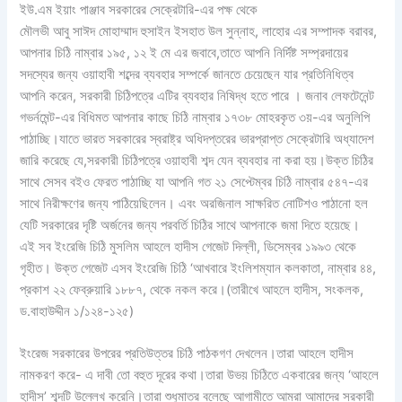
ইউ.এম ইয়াং পাঞ্জাব সরকারের সেক্রেটারি-এর পক্ষ থেকে
মৌলভী আবু সাঈদ মোহাম্মাদ হুসাইন ইসহাত উল সুন্নাহ, লাহোর এর সম্পাদক বরাবর,
আপনার চিঠি নাম্বার ১৯৫, ১২ ই মে এর জবাবে,তাতে আপনি নির্দিষ্ট সম্প্রদায়ের
সদস্যের জন্য ওয়াহাবী শব্দের ব্যবহার সম্পর্কে জানতে চেয়েছেন যার প্রতিনিধিত্ব
আপনি করেন, সরকারী চিঠিপত্রে এটির ব্যবহার নিষিদ্ধ হতে পারে । জনাব লেফটেনেন্ট
গভর্নমেন্ট-এর বিধিমত আপনার কাছে চিঠি নাম্বার ১৭৩৮ মোহরকৃত ৩য়-এর অনুলিপি
পাঠাচ্ছি।যাতে ভারত সরকারের স্বরাষ্ট্র অধিদপ্তরের ভারপ্রাপ্ত সেক্রেটারি অধ্যাদেশ
জারি করেছে যে,সরকারী চিঠিপত্রে ওয়াহাবী শব্দ যেন ব্যবহার না করা হয়।উক্ত চিঠির
সাথে সেসব বইও ফেরত পাঠাচ্ছি যা আপনি গত ২১ সেপ্টেম্বর চিঠি নাম্বার ৫৪৭-এর
সাথে নিরীক্ষণের জন্য পাঠিয়েছিলেন। এবং অরজিনাল সাক্ষরিত নোটিশও পাঠানো হল
যেটি সরকারের দৃষ্টি অর্জনের জন্য পরবর্তি চিঠির সাথে আপনাকে জমা দিতে হয়েছে।
এই সব ইংরেজি চিঠি মুসলিম আহলে হাদীস গেজেট দিল্লী, ডিসেম্বর ১৯৯৩ থেকে
গৃহীত। উক্ত গেজেট এসব ইংরেজি চিঠি ‘আখবারে ইংলিশম্যান কলকাতা, নাম্বার ৪৪,
প্রকাশ ২২ ফেব্রুয়ারি ১৮৮৭, থেকে নকল করে।(তারীখে আহলে হাদীস, সংকলক,
ড.বাহাউদ্দীন ১/১২৪-১২৫)
ইংরেজ সরকারের উপরের প্রতিউত্তর চিঠি পাঠকগণ দেখলেন।তারা আহলে হাদীস
নামকরণ করে- এ দাবী তো বহুত দূরের কথা।তারা উভয় চিঠিতে একবারের জন্য ‘আহলে
হাদীস’ শব্দটি উল্লেখ করেনি।তারা শুধুমাত্র বলেছে আগামীতে আমরা আমাদের সরকারী