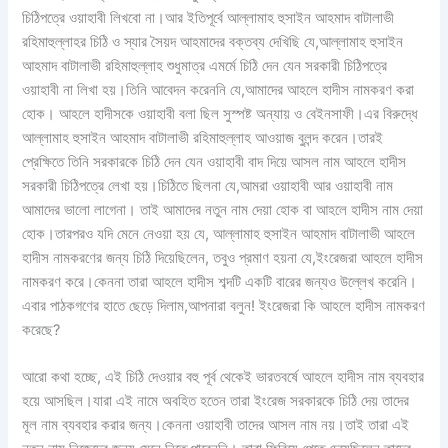
চিঠিপত্রে ওয়াহাবী লিখবো না।আর ইতিপূর্বে আল্লামাহ হুসাইন আহমাদ বাটালাভী
রহিমাহুল্লাহর চিঠি ও স্যার সৈয়দ আহমাদের বক্তব্য দেখিছি যে,আল্লামাহ হুসাইন
আহমাদ বাটালাভী রহিমাহুল্লাহ শুধুমাত্র এমর্মে চিঠি দেন যেন সরকারী চিঠিপত্রে
ওয়াহাবী না লিখা হয়।তিনি আবেদন করেননি যে,আমাদের আহলে হাদীস নামকরণ করা
হোক। আহলে হাদীসকে ওয়াহাবী বলা ছিল সুস্পষ্ট অন্যায় ও বেইনসাফী।এর বিরুদ্ধে
আল্লামাহ হুসাইন আহমাদ বাটালাভী রহিমাহুল্লাহ আওয়াজ বুলন্দ করেন।তারই
প্রেক্ষিতে তিনি সরকারকে চিঠি দেন যেন ওয়াহাবী বাদ দিয়ে আসল নাম আহলে হাদীস
সরকারী চিঠিপত্রে লেখা হয়।চিঠিতে ছিলনা যে,আমরা ওয়াহাবী আর ওয়াহাবী নাম
আমাদের ভালো লাগেনা। তাই আমাদের নতুন নাম দেয়া হোক বা আহলে হাদীস নাম দেয়া
হোক।তারপরও যদি মেনে নেওয়া হয় যে, আল্লামাহ হুসাইন আহমাদ বাটালাভী আহলে
হাদীস নামকরণের জন্য চিঠি দিয়েছিলেন, তবুও প্রমাণ হয়না যে,ইংরেজরা আহলে হাদীস
নামকরণ করে।কেননা তারা আহলে হাদীস শব্দটি একটি বারের জন্যও উল্লেখ করেনি।
এবার পাঠকগণের হাতে ছেড়ে দিলাম,আপনারা বলুন! ইংরেজরা কি আহলে হাদীস নামকরণ
করেছে?
আরো কথা হচ্ছে, এই চিঠি দেওয়ার বহু পূর্ব থেকেই ভারতবর্ষে আহলে হাদীস নাম ব্যবহার
হয়ে আসছিল।যারা এই নামে অবহিত হতেন তারা ইংরেজ সরকারকে চিঠি দেয় তাদের
মূল নাম ব্যবহার করার জন্য।কেননা ওয়াহাবী তাদের আসল নাম নয়।তাই তারা এই