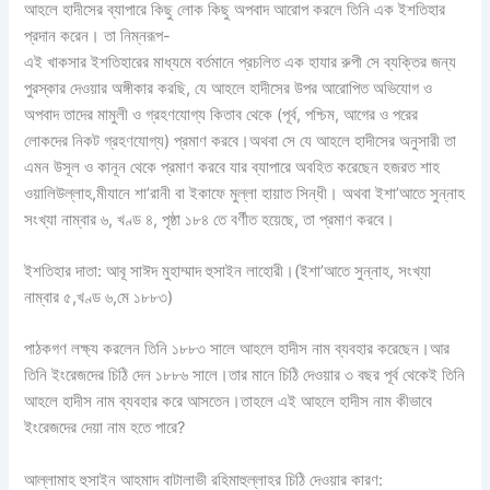
আহলে হাদীসের ব্যাপারে কিছু লোক কিছু অপবাদ আরোপ করলে তিনি এক ইশতিহার
প্রদান করেন। তা নিম্নরূপ-
এই খাকসার ইশতিহারের মাধ্যমে বর্তমানে প্রচলিত এক হাযার রুপী সে ব্যক্তির জন্য
পুরস্কার দেওয়ার অঙ্গীকার করছি, যে আহলে হাদীসের উপর আরোপিত অভিযোগ ও
অপবাদ তাদের মামুলী ও গ্রহণযোগ্য কিতাব থেকে (পূর্ব, পশ্চিম, আগের ও পরের
লোকদের নিকট গ্রহণযোগ্য) প্রমাণ করবে।অথবা সে যে আহলে হাদীসের অনুসারী তা
এমন উসূল ও কানূন থেকে প্রমাণ করবে যার ব্যাপারে অবহিত করেছেন হজরত শাহ
ওয়ালিউল্লাহ,মীযানে শা’রানী বা ইকাফে মুল্লা হায়াত সিন্ধী। অথবা ইশা’আতে সুন্নাহ
সংখ্যা নাম্বার ৬, খণ্ড ৪, পৃষ্ঠা ১৮৪ তে বর্ণীত হয়েছে, তা প্রমাণ করবে।
ইশতিহার দাতা: আবূ সাঈদ মুহাম্মাদ হুসাইন লাহোরী।(ইশা’আতে সুন্নাহ, সংখ্যা
নাম্বার ৫,খণ্ড ৬,মে ১৮৮৩)
পাঠকগণ লক্ষ্য করলেন তিনি ১৮৮৩ সালে আহলে হাদীস নাম ব্যবহার করেছেন।আর
তিনি ইংরেজদের চিঠি দেন ১৮৮৬ সালে।তার মানে চিঠি দেওয়ার ৩ বছর পূর্ব থেকেই তিনি
আহলে হাদীস নাম ব্যবহার করে আসতেন।তাহলে এই আহলে হাদীস নাম কীভাবে
ইংরেজদের দেয়া নাম হতে পারে?
আল্লামাহ হুসাইন আহমাদ বাটালাভী রহিমাহুল্লাহর চিঠি দেওয়ার কারণ: