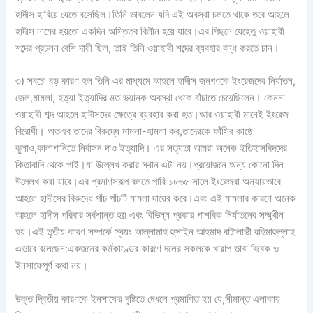
হাদীস হারিয়ে যেতে বসেছিল।তিনি ভাবলেন যদি এই অবস্থা চলতে থাকে তবে আহলে
হাদীস নামের হয়তো একদিন অস্তিত্ব বিলীন হয়ে যাবে।এর পিছনে যেহেতু ওয়াহাবী
শব্দের প্রচলন বেশি দায়ী ছিল, তাই তিনি ওয়াহাবী শব্দের ব্যবহার বন্ধ করতে চান।
৩) সবচে’ বড় কারণ হল তিনি এর মাধ্যমে আহলে হাদীস জনগণকে ইংরেজদের নির্যাতন,
জেল,মামলা, হত্যা ইত্যাদির মত ভয়ানক অবস্থা থেকে বাঁচাতে চেয়েছিলেন। কেননা
ওয়াহাবী শব্দ আহলে হাদীসদের ক্ষেত্রে ব্যবহার করা হত।আর ওয়াহাবী মানেই ইংরেজ
বিরোধী। অতএব তাদের বিরুদ্ধে মামলা-হামলা কর,তাদেরকে ফাঁসির কাষ্ঠে
ঝুলাও,কালাপানিতে নির্বাসন দাও ইত্যাদি। এর সত্যতা আমরা অনেক ইতিহাসবিদদের
কিতাবাদি থেকে পাই।যা উল্লেখ করার স্থান এটা নয়।প্রয়োজনে অন্য কোনো দিন
উল্লেখ করা যাবে।এর প্রমাণসরূপ বলতে পারি ১৮৬৫ সালে ইংরেজরা অন্যায়ভাবে
আহলে হাদীসের বিরুদ্ধে পাঁচ পাঁচটি মামলা দায়ের করে।এবং এই মামলার কারণে অনেক
আহলে হাদীস পরিবার সর্বশান্ত হয় এবং বিভিন্ন প্রকার পাশবিক নির্যাতনের সম্মুখীন
হয়।এই তৃতীয় কারণ সম্পর্কে স্বয়ং আল্লামাহ হুসাইন আহমাদ বাটালাভী রহিমাহুল্লাহ
এভাবে বলেছেন:একজনের কর্মকাণ্ডের কারণে দলের সকলকে খারাপ ভাবা বিবেক ও
ইনসাফেপূর্ণ কথা নয়।
উক্ত দ্বিতীয় কারণকে ইনসাফের দৃষ্টিতে দেখলে প্রমাণিত হয় যে,সীমান্ত এলাকায়