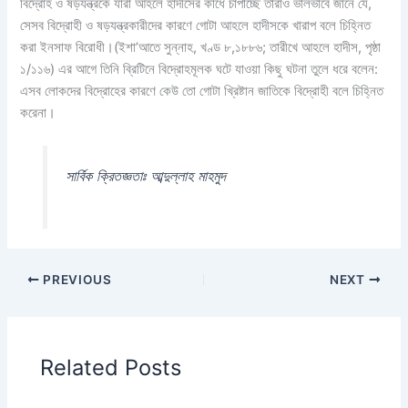
বিদ্রোহ ও ষড়যন্ত্রকে যারা আহলে হাদীসের কাধে চাপাচ্ছে তারাও ভালভাবে জানে যে,
সেসব বিদ্রোহী ও ষড়যন্ত্রকারীদের কারণে গোটা আহলে হাদীসকে খারাপ বলে চিহ্নিত
করা ইনসাফ বিরোধী।(ইশা’আতে সুন্নাহ, খণ্ড ৮,১৮৮৬; তারীখে আহলে হাদীস, পৃষ্ঠা
১/১১৬) এর আগে তিনি ব্রিটিনে বিদ্রোহমূলক ঘটে যাওয়া কিছু ঘটনা তুলে ধরে বলেন:
এসব লোকদের বিদ্রোহের কারণে কেউ তো গোটা খ্রিষ্টান জাতিকে বিদ্রোহী বলে চিহ্নিত
করেনা।
সার্বিক ক্রিতজ্ঞতাঃ আব্দুল্লাহ মাহমুদ
PREVIOUS
NEXT
Related Posts