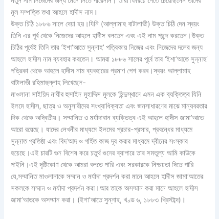
নতুন নাম নিজেদের জন্য মেনে নিতে পারেননি। তারা ফিরিয়ে পেতে চেয়েছিলেন তাদের
মূল সম্পত্তি তথা আহলে হাদীস নাম।
উক্ত চিঠি ১৮৮৬ সালে দেয়া হয়।যিনি (আল্লামাহ বাটালাভী) উক্ত চিঠি দেন স্বয়ং
তিনি এর পূর্ব থেকে নিজেদের আহলে হাদীস বলতেন এবং এই নাম পছন্দ করতেন।উক্ত
চিঠির পূর্বেই তিনি তার ‘ইশা’আতে সুন্নাহ’ পত্রিকায় নিজের এবং নিজেদের দলের জন্য
আহলে হাদীস নাম ব্যবহার করতেন। আমরা ১৮৮৬ সালের পূর্বে তার ‘ইশা’আতে সুন্নাহ’
পত্রিকা থেকে আহলে হাদীস নাম ব্যবহারের প্রমাণ পেশ করব।স্বয়ং আল্লামাহ
বাটালাভী রহিমাহুল্লাহ লিখেছেন-
মাওলানা সাইয়িদ নাযীর হুসাইন মুহাদ্দিস মুলকে হিন্দুস্থানে এমন এক ব্যক্তিত্ব যিনি
ইলমে হাদীস, ছাত্র ও অনুসারীদের সংখ্যাধিক্যতা এবং জনসাধারণের মাঝে মান্যবরতার
দিক থেকে অদ্বিতীয়। সম্মানিত ও মর্যাদাবান ব্যক্তিত্ব এই আহলে হাদীস জামা’আতে
আরো রয়েছে। যাদের লেখনীর মাধ্যমে ইলমের প্রচার-প্রসার, প্রবন্ধের মাধ্যমে
সুন্নাত প্রতিষ্ঠা এবং বিদ’আদ ও গর্হিত কাজ দূর করার মাধ্যমে দ্বীনের সংস্কার
হয়েছে।এই চারটি গুন বিশেষ করে চতুর্থ গুনের ব্যাপারে তার সমতুল্য আমি কাউকে
পাইনি।এই দৃষ্টিকোণ থেকে আমরা বলতে পারি এবং সরকারকে নিশ্চয়তা দিতে পারি
যে,সম্মানিত মাওলানাকে সম্মান ও মর্যাদা প্রদর্শন করা মানে আহলে হাদীস জামা’আতের
সকলকে সম্মান ও মর্যাদা প্রদর্শন করা।আর তাকে অসম্মান করা মানে আহলে হাদীস
জামা’আতকে অসম্মান করা। (ইশা’আতে সুন্নাহ, খণ্ড ৬, ১৮৮৩ খ্রিস্টাব্দ)।