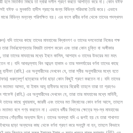
ায়ী হলে বিতর্কিত বিষয়ে তা দ্বারা দলীল গ্রহণ করতে আপত্তি করে না। কোন যঈফ
 সেই যঈফ ও মুনকাতি হাদীস গ্রহণের জন্য বিভিন্ন পরিভাষা তৈরি করে। এভাবে
র মাঝে বিভিন্ন মন্তব্য পরিলক্ষিত হয়। এর ফলে রাবীর বর্ণনা থেকে তাদের পদস্খলন
ুন) যদি তাদের কাছে তাদের মাযহাবের বিদ্বানগণ ও তাদের দলনেতারা নিজের পক্ষ
তারা নির্ভরযোগ্যতার বিষয়টা তালাশ করেন এবং তারা কোন চুক্তি বা অঙ্গীকার
, তারা তাদের মাযহাবের মধ্যে ইবনে কাসিম, আশহাব ও তাদের উভয়ের মত মহৎ
রতেন না। যদি আবদুল্লাহ বিন আব্দুল হাকাম ও তার সমপর্যায়ের বর্ণনা তাদের কাছে
ানীফা (রাহি.) এর অনুসারীদের দেখবেন যে, তারা স্বীয় অনুসারীদের মধ্যে হতে
ীফার) গুরুত্বপূর্ণ ছাত্রদের বর্ণনা ছাড়া কোন কিছুই গ্রহণ করতেন না। যদি তাদের
 কোন মতামত আসত, যা ইমাম আবূ হানীফার মতের বিরোধী তাহলে তারা তা গ্রহণও
াফেঈ (রাহি.) এর অনুসারীদের দেখবেন যে, তারা তার মাযহাবের মধ্যে মাযিনী,
যদি তাদের কাছে খুযায়মাহ, জারমী এবং তাদের মত বিদ্বানের কোন বর্ণনা আসে, তাহলে
মতামত বলে গণ্য করতেন না। এভাবে ধর্মীয় বিধানের ক্ষেত্রে স্ব-স্ব মাযহাবের
উস্তাদের গোঁড়ামীর অভ্যাস ছিল। তাদের অবস্থা যদি এ রূপই হয় যে তারা শাখাগত
 শাইখদের ছাড়া অন্যদের কাছ থেকে বর্ণনা গ্রহণ করে সন্তুষ্ট না হন, তাহলে কিভাবে
? আর কিভাবে তারা সকল ইমামের ইমাম ও মহান প্রভুর রাসূল মুহাম্মাদ (ﷺ) এর