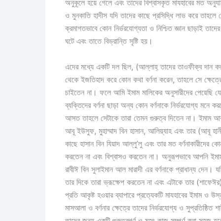
অনুকূলে হয়ে গেলে এবং তাদের বিশ্বাসকৃত মাযহাবের মত অনুয
ও মুনকাতি হাদীস যদি তাদের কাছে প্রসিদ্ধি লাভ করে তাহলে
ক্রমাগতভাবে কোন নির্ভরযোগ্যতা ও নিশ্চিত জ্ঞান ছাড়াই তাদে
ঘটে এবং তাতে বিভ্রান্তি সৃষ্টি হয়।
এদের মধ্যে একটি দল ছিল, (আল্লাহ্‌ তাদের তাওফীক্ব দান কর
থেকে ইজতিহাদ করে কোন কথা বর্ণনা করেন, তাহলে সে ক্ষেত্রে 
চাইতেন না। ফলে আমি ইমাম মালিকের অনুসারীদের পেয়েছি যে
ব্যক্তিদের বর্ণনা ছাড়া অন্য কোন বর্ণনাকে নির্ভরযোগ্য মনে ক
আসত তাহলে সেটাকে তারা তেমন গুরুত্ব দিতেন না। ইমাম আবূ হ
আবূ ইউসুফ, মুহাম্মাদ বিন হাসান, আলিয়্যাহ এবং তার (আবূ হান
কাছে হাসান বিন যিয়াদ আল্লু’লু এবং তার মত বর্ণনাকারীদের
করতেন না এবং বিশ্বাসও করতেন না। অনুরূপভাবে আপনি ইমাম শ
রাবীঈ বিন সুলাইমান আল মারাদী এর বর্ণনাকে প্রাধান্য দেন। 
তার দিকে তারা ভ্রূক্ষেপ করতেন না এবং এটাকে তার (শাফেঈর) 
প্রতি আকৃষ্ট হওয়ার ব্যাপারে প্রত্যেকটি মাযহাবের ইমাম ও 
মাসআলা ও বর্ণনার ক্ষেত্রে তাদের নির্ভরযোগ্য ও সুপ্রতিষ্ঠিত
তাদের জন্য একটি গুরুত্বপূর্ণ ও মহৎ কাজ সম্পূর্ণ করা সহজ হবে