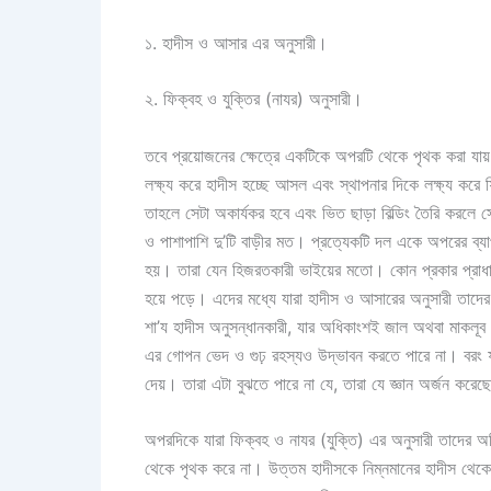
১. হাদীস ও আসার এর অনুসারী।
২. ফিক্বহ ও যুক্তির (নাযর) অনুসারী।
তবে প্রয়োজনের ক্ষেত্রে একটিকে অপরটি থেকে পৃথক করা যায় ন
লক্ষ্য করে হাদীস হচ্ছে আসল এবং স্থাপনার দিকে লক্ষ্য করে ফ
তাহলে সেটা অকার্যকর হবে এবং ভিত ছাড়া বিল্ডিং তৈরি করল
ও পাশাপাশি দু’টি বাড়ীর মত। প্রত্যেকটি দল একে অপরের ব
হয়। তারা যেন হিজরতকারী ভাইয়ের মতো। কোন প্রকার প্রাধ
হয়ে পড়ে। এদের মধ্যে যারা হাদীস ও আসারের অনুসারী তাদের অ
শা’য হাদীস অনুসন্ধানকারী, যার অধিকাংশই জাল অথবা মাকলূব বা
এর গোপন ভেদ ও গুঢ় রহস্যও উদ্ভাবন করতে পারে না। বরং ফক
দেয়। তারা এটা বুঝতে পারে না যে, তারা যে জ্ঞান অর্জন করেছ
অপরদিকে যারা ফিক্বহ ও নাযর (যুক্তি) এর অনুসারী তাদের অধ
থেকে পৃথক করে না। উত্তম হাদীসকে নিম্নমানের হাদীস থেকে