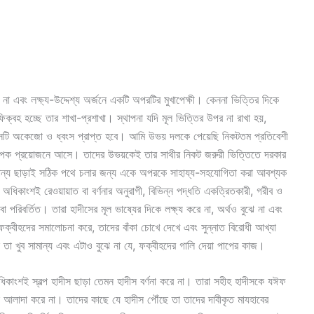
া এবং লক্ষ্য-উদ্দেশ্য অর্জনে একটি অপরটির মুখাপেক্ষী। কেননা ভিত্তির দিকে
িক্বহ হচ্ছে তার শাখা-প্রশাখা। স্থাপনা যদি মূল ভিত্তির উপর না রাখা হয়,
ে সেটি অকেজো ও ধ্বংস প্রাপ্ত হবে। আমি উভয় দলকে পেয়েছি নিকটতম প্রতিবেশী
্যাপক প্রয়োজনে আসে। তাদের উভয়কেই তার সাথীর নিকট জরুরী ভিত্তিতে দরকার
ান্য ছাড়াই সঠিক পথে চলার জন্য একে অপরকে সাহায্য-সহযোগিতা করা আবশ্যক
ধিকাংশই রেওয়ায়াত বা বর্ণনার অনুরাগী, বিভিন্ন পদ্ধতি একত্রিতকারী, গরীব ও
 পরিবর্তিত। তারা হাদীসের মূল ভাষ্যের দিকে লক্ষ্য করে না, অর্থও বুঝে না এবং
্বীহদের সমালোচনা করে, তাদের বাঁকা চোখে দেখে এবং সুন্নাত বিরোধী আখ্যা
ে তা খুব সামান্য এবং এটাও বুঝে না যে, ফক্বীহদের গালি দেয়া পাপের কাজ।
িকাংশই স্বল্প হাদীস ছাড়া তেমন হাদীস বর্ণনা করে না। তারা সহীহ হাদীসকে যঈফ
 আলাদা করে না। তাদের কাছে যে হাদীস পৌঁছে তা তাদের দাবীকৃত মাযহাবের