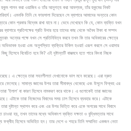
অপরিহার্য। এমনকি তিনি যে ফায়সালা দিয়েছেন সে ব্যাপারে আমাদের অন্তরে কোন
ে অন্তরে কোন প্রকার বিদ্বেষ রাখা যাবে না। ভেবে দেখেছেন কি যে, কোন ব্যক্তি যখন
ের ব্যাপারে প্রতিপক্ষের প্রতি উদার হয়ে তাদের কাছ থেকে অবৈধ টাকা বা সম্পদ
ুতরাং অন্যের পক্ষে যখন সে প্রতিনিধিত্ব করবে তখন কি তার অধিকারের ক্ষেত্রে
িমের অভিভাবক হওয়া এবং অনুপস্থিত ব্যক্তির উকিল হওয়া! এরূপ করলে সে ওয়াদার
কিছু হিসেবে বিবেচিত হবে কি? এই দৃষ্টান্তটি বাসত্মবে হতে পারে কিংবা নিছক
 করেছে। এ ক্ষেত্রে তারা সহনশীলতা দেখানোকে ভাল মনে করেছে। এরা দ্রুত
 করে ফেলেছে। সামান্য জ্ঞানের উপর তারা সীমাবদ্ধ থেকেছে এবং উসূলে ফিক্বহ এর
তারা ‘ইলাল’ বা কারণ হিসেবে নামকরণ করে থাকে। এ গুলোকেই তারা জ্ঞানের
িয়েছে। এটাকে তারা নিজেদের বিবাদের সময় ঢাল হিসেবে ব্যবহার করে। এটাকে
 তারা দৃষ্টান্ত স্থাপন করে এবং এর উপর ভিত্তি করে একে অপরের সাথে বিবাদে
চাওয়া হয়, তখন তাদের মধ্যে অধিকাংশ ব্যক্তি দক্ষতা ও বুদ্ধিমত্তার সাথে
য ফক্বীহ হিসেবে অভিহিত হন। তার দেশে ও শহরে তিনি সম্মানিত একজন নেতা