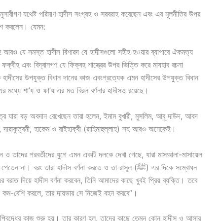
নুসারীগণ যথেষ্ট পরিমাণ হাদীস সংগ্রহ ও সরবরাহ করেছেন এবং এর মূলনীতির উপর
বেশ করলেন। যেমন:
 আরও যে সমস্ত হাদীস বিশারদ যে হাদীসগুলো সহীহ হওয়ার ব্যাপারে ঐকমত্য
্বীহ এবং বিদ্বানগণ যে ফিক্বহ শাস্ত্রের উপর ভিত্তি করে মাযহাব রচনা
হাদীসের উপযুক্ত বিধান দানের কাজ এবংপ্রত্যেক এমন হাদীসের উপযুক্ত বিধান
, এর মধ্যে শা’য ও ফা’য এর মত বিরল বর্ণনার হাদীসও রয়েছে।
ত্রে যারা বড় অবদান রেখেছেন তারা হলেন, ইমাম বুখারী, মুসলিম, আবূ দাউদ, আবদ
াঈ, দারাকুত্বনী, হাকেম ও বাইহাক্বী (রাহিমাহুল্লাহ) সহ আরও অনেকেই।
য়ান ও তাদের পরবর্তীদের যুগে এমন একটি দলকে দেখা গেছে, যারা মাসআলা-মাসায়েল
 বরং তারা হাদীস বর্ণনা করতে ও তা রাসূল (ﷺ) এর দিকে সম্বোধন
গিয়ে কোন কম-বেশি করলে, তার দায়ভার সে নিজেই বহন করবে’’।
পিবদ্ধের কাজ শুরু হয়। তার কারণ হল, তাদের কাছে তেমন কোন হাদীস ও আসার