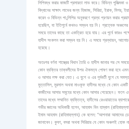
লিপিবদ্ধ করার কাজটি প্রসারতা লাভ করে। বিভিন্ন পুসিত্মকা
বিদ্বানের সাক্ষাৎ লাভের জন্য হিজাজ, সিরিয়া, ইরাক, মিশর, ই
করেন ও বিভিন্ন পা-ুলিপির অনুকরণে গ্রন্থ প্রণয়ন করার প
হয়েছিল, যা ইতিপূর্বে কখনও সম্ভব হয় নি। প্রত্যেক অঞ্চল
সময়ে তাদের কাছে তা একত্রিত হয়ে যায়। এর পূর্বে কারও পক্ষে
হাদীস সংকলন করা সম্ভব হয় নি। এ সময়ে গ্রন্থায়ন, আলোচনা ও
হয়েছে।
অতঃপর বর্ণনা শাস্ত্রের বিধান তৈরি ও হাদীস জানার পর সে সম
কোন ব্যক্তির তাক্বলীদের উপর ঐকমত্য পোষণ করা হবে এমন কো
ও আসার লক্ষ করা যেত। এ যুগে ও এর পূর্ববর্তী যুগে যে সমস্
মুত্তাসিল, মুরসাল অথবা মাওকূফ হাদীসর মধ্যে যে কোন একটি
কাজীদের আসার সমূহের মধ্যে কোন আসার পেয়েছেন। ফলে এভা
তাদের মধ্যে সম্মানিত ব্যক্তিত্ব, হাদীসের রেওয়ায়াতের ব্যাপারে 
গভীর জ্ঞানের অধিকারী হলেন, আহমাদ বিন হাম্বাল (রাহিমাহুল্
ইমাম আহমাদ (রাহিমাহুল্লাহ) কে বলেন: ‘‘আপনারা আমাদের চ
জানাবেন। কুফা, বসরা অথবা সিরিয়ার যে কোন অঞ্চলই হোক ন