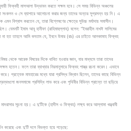
া অনুযায়ী ফিক্বহী মাসআলা উদ্ভাবন করতে সক্ষম হবে। সে সময় বিভিন্ন অঞ্চলের
তগুলো সংকলন ও সে ব্যাপারে আলোচনা করার জন্য তাদের অন্তর সুপ্রসন্ন হয় নি। এ
 এমন বিশ্বাস করতেন যে, তারা বিশ্লেষণের ক্ষেত্রে সুউচ্চ মর্যাদায় সমাসীন।
িল। যেমনটি ইমাম আবূ হানীফা (রাহিমাহুল্লাহ) বলেন: ‘‘ইবরাহীম নাখঈ সালিমের
া বেশি না হত তাহলে আমি বলতাম যে, ইবনে উমার (রাঃ) এর চাইতে আলকামাহ ফিক্বহ
ক বিষয় থেকে আরেক বিষয়ের দিকে ধাবিত হওয়ার জ্ঞান, যার মাধ্যমে তারা তাদের
ষম হতেন। ফলে তারা ব্যাখ্যার নিয়মানুসারে ফিক্বহ শাস্ত্র রচনা করেন। এভাবে
াভ করে। প্রত্যেক মাযহারের মধ্যে যারা প্রসিদ্ধ বিদ্বান ছিলেন, তাদের কাছে বিভিন্ন
রন্থগুলো জনসমাজে প্রসিদ্ধি লাভ করে এবং পৃথিবীর বিভিন্ন প্রান্তে তা ছড়িয়ে
মাদরাসার সূচনা হয়। এ দু‘টিকে (হাদীস ও ফিক্বহ) লক্ষ্য করে আল্লামা খত্ত্বাবী
অর্জন করেছে এবং দু’টি দলে বিভক্ত হয়ে পড়েছে: