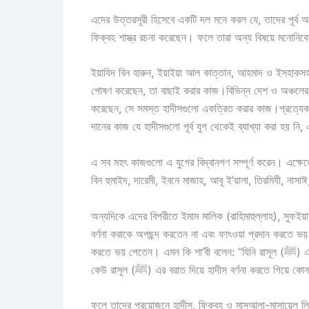
এদের উত্তরসূরী হিসেবে একটি দল মনে করল যে, তাদের পূর্ব অ
ফিক্বহ শাস্ত্র রচনা করেছেন। ফলে তারা অন্য বিষয়ে মনোনি
ইয়াযিদ বিন হারুন, ইয়াইয়া আল কাত্তান, আহমাদ ও ইসহাকসহ
পোষণ করেছেন, তা বাছাই করার কাজ।বিভিন্ন দেশ ও অঞ্চলের ফক
করেছেন, সে সমস্ত হাদীসগুলো একত্রিত করার কাজ।প্রত্যেক 
দানের কাজ যে হাদীসগুলো পূর্ব যুগ থেকেই ব্যাখ্যা করা হয় নি
এ সব মহৎ কাজগুলো এ যুগের বিদ্বানগণ সম্পূর্ণ করেন। এক্ষে
বিন হুমাইদ, দারেমী, ইবনে মাজাহ, আবূ ই’য়ালা, তিরমিযী, নাস
অন্যদিকে এদের বিপরীতে ইমাম মালিক (রাহিমাহুল্লাহ), সুফই
বর্ণনা করাকে অপছন্দ করতেন না এবং ফাৎওয়া প্রদান করতে ভয় পেতেন না।
করতে ভয় পেতেন। এমন কি শা’বী বলেন: ‘‘যিনি রাসূল (ﷺ) এর বরাত দিয়ে হাদীস বর্ণনা করবেন, তিনি আমাদের কাছে খুবই প্রিয় ব্যক্তি। তবে
কেউ রাসূল (ﷺ) এর বরাত দিয়ে হাদীস বর্ণনা করতে 
ফলে তাদের প্রয়োজনে হাদীস, ফিক্বহ ও মাসআলা-মাসায়েল লি