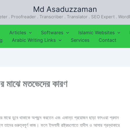
Md Asaduzzaman
eter . Proofreader . Transcriber . Translator . SEO Expert . Wor
Articles
Softwares
Islamic Websites
ng
Arabic Writing Links
Services
Contact
এর মাঝে মতভেদের কারণ
ের মাঝে ডুবে থাকাকে অপছন্দ করতেন এবং একান্ত প্রয়োজন ছাড়া ফাৎওয়া প্রদান
তাদের গুরুত্বপূর্ণ কাজ। ফলে ইসলামী রাষ্ট্রগুলোতে হাদীস ও আসার গ্রন্থাকারে