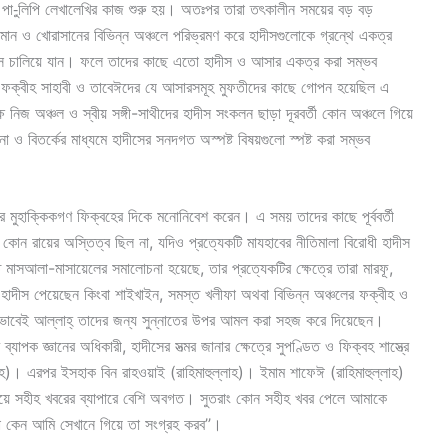
 ও পা-ুলিপি লেখালেখির কাজ শুরু হয়। অতঃপর তারা তৎকালীন সময়ের বড় বড়
য়ামান ও খোরাসানের বিভিন্ন অঞ্চলে পরিভ্রমণ করে হাদীসগুলোকে গ্রন্থে একত্র
্রয়াস চালিয়ে যান। ফলে তাদের কাছে এতো হাদীস ও আসার একত্র করা সম্ভব
ের ফক্বীহ সাহাবী ও তাবেঈদের যে আসারসমূহ মুফতীদের কাছে গোপন হয়েছিল এ
 নিজ অঞ্চল ও স্বীয় সঙ্গী-সাথীদের হাদীস সংকলন ছাড়া দূরবর্তী কোন অঞ্চলে গিয়ে
 বিতর্কের মাধ্যমে হাদীসের সনদগত অস্পষ্ট বিষয়গুলো স্পষ্ট করা সম্ভব
য়ের মুহাক্কিকগণ ফিক্বহের দিকে মনোনিবেশ করেন। এ সময় তাদের কাছে পূর্ববর্তী
ন রায়ের অস্তিত্ব ছিল না, যদিও প্রত্যেকটি মাযহাবের নীতিমালা বিরোধী হাদীস
ত মাসআলা-মাসায়েলের সমালোচনা হয়েছে, তার প্রত্যেকটির ক্ষেত্রে তারা মারফূ,
 হাদীস পেয়েছেন কিংবা শাইখাইন, সমস্ত খলীফা অথবা বিভিন্ন অঞ্চলের ফক্বীহ ও
বেই আল্লাহ্‌ তাদের জন্য সুন্নাতের উপর আমল করা সহজ করে দিয়েছেন।
ব্যাপক জ্ঞানের অধিকারী, হাদীসের সত্মর জানার ক্ষেত্রে সুপণ্ডিত ও ফিক্বহ শাস্ত্রে
লাহ)। এরপর ইসহাক বিন রাহওয়াই (রাহিমাহুল্লাহ)। ইমাম শাফেঈ (রাহিমাহুল্লাহ)
েয়ে সহীহ খবরের ব্যাপারে বেশি অবগত। সুতরাং কোন সহীহ খবর পেলে আমাকে
া কেন আমি সেখানে গিয়ে তা সংগ্রহ করব’’।