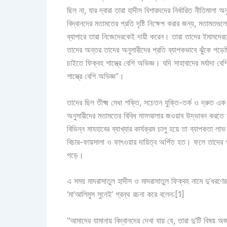
ছিল না, যার দ্বারা তারা হাদীস বিশারদদের নির্ধারিত নীতিমাল
বিদ্বানদের মতামতের প্রতি দৃষ্টি নিক্ষেপ করার জন্য, মতাম
ব্যাপারে তারা নিজেদেরকেই দায়ী করেন। তারা তাদের ইমামদেরকে
তাদের অন্তর তাদের অনুসারীদের প্রতি ব্যাপকভাবে ঝুঁকে পড়েছ
চাইতে ফিক্বহ শাস্ত্রে বেশি অভিজ্ঞ। যদি সাহাবাদের মর্যাদ
শাস্ত্রে বেশি অভিজ্ঞ’’।
তাদের ছিল তীক্ষ্ম মেধা শক্তি, সচেতন যুক্তি-তর্ক ও দ্রুত এ
অনুসারীদের মতামতের বিবিধ মাসআলার জওয়াব উদ্ভাবন করতে সক্
বিভিন্ন মাযহাবের ব্যাখ্যার কার্যক্রম চালু হয়ে তা ব্যাপকতা ল
বিচার-ফায়সালা ও ফাৎওয়ার দায়িত্ব অর্পিত হত। ফলে তাদের গ্
পড়ে।
এ সময় মাদরাসাতুল হাদীস ও মাদরাসাতুল ফিক্বহ নামে দু’ধরণের 
‘মা‘আলিমুস সুনেই’ গ্রন্থ রচনা করে বলেন:[1]
‘‘আমাদের যামানায় বিদ্বানদের দেখা যায় যে, তারা দু‘টি বিষয় 