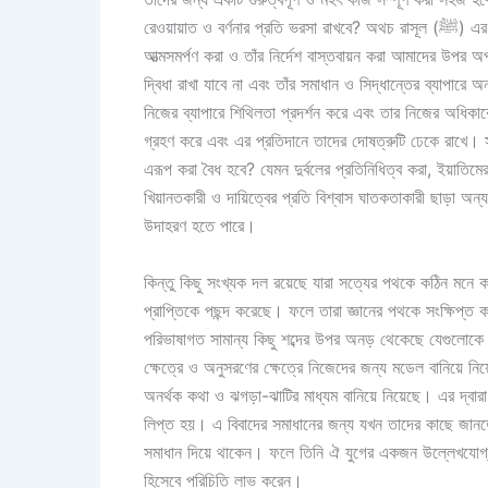
রেওয়ায়াত ও বর্ণনার প্রতি ভরসা রাখবে? অথচ রাসূল (ﷺ) এর হুকুম পালন করা ওয়াজিব ও তাঁর আনুগত্য করা আবশ্যক, তাঁর হুকুমের নিকট
আত্মসমর্পণ করা ও তাঁর নির্দেশ বাস্তবায়ন করা আমাদের উপর 
দ্বিধা রাখা যাবে না এবং তাঁর সমাধান ও সিদ্ধান্তের ব্যাপার
নিজের ব্যাপারে শিথিলতা প্রদর্শন করে এবং তার নিজের অধিকার
গ্রহণ করে এবং এর প্রতিদানে তাদের দোষত্রুটি ঢেকে রাখে। স
এরূপ করা বৈধ হবে? যেমন দুর্বলের প্রতিনিধিত্ব করা, ইয়াত
খিয়ানতকারী ও দায়িত্বের প্রতি বিশ্বাস ঘাতকতাকারী ছাড়া অন্য 
উদাহরণ হতে পারে।
কিন্তু কিছু সংখ্যক দল রয়েছে যারা সত্যের পথকে কঠিন মনে
প্রাপ্তিকে পছন্দ করেছে। ফলে তারা জ্ঞানের পথকে সংক্ষিপ্ত
পরিভাষাগত সামান্য কিছু শব্দের উপর অনড় থেকেছে যেগুলোকে 
ক্ষেত্রে ও অনুসরণের ক্ষেত্রে নিজেদের জন্য মডেল বানিয়ে ন
অনর্থক কথা ও ঝগড়া-ঝাটির মাধ্যম বানিয়ে নিয়েছে। এর দ্বারা
লিপ্ত হয়। এ বিবাদের সমাধানের জন্য যখন তাদের কাছে জানতে 
সমাধান দিয়ে থাকেন। ফলে তিনি ঐ যুগের একজন উল্লেখযোগ্
হিসেবে পরিচিতি লাভ করেন।