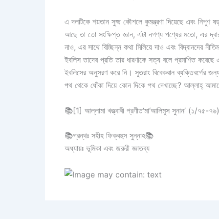
এ দলটিকে শয়তান সুক্ষ্ম কৌশলে কুমন্ত্রণা দিয়েছে এবং নিপুণ
আছে তা তো সংক্ষিপ্ত জ্ঞান, এটা নগণ্য পণ্যের মতো, এর দ্বার
নাও, এর সাথে বিচ্ছিন্ন কথা মিলিয়ে দাও এবং বিদ্বানদের নীতি
ইবলিস তাদের প্রতি তার ধারণাকে সত্য বলে প্রমাণিত করেছ
ইবলিসের অনুসরণ করে নি। সুতরাং বিবেকবান ব্যক্তিবর্গের জন
পথ থেকে ধোঁকা দিয়ে কোন দিকে পথ দেখাচ্ছে? আল্লাহ্‌ আমাদে
📚
[1] আল্লামা খত্ত্বাবী প্রণীত‘মা‘আলিমুস সুনান’ (১/৭৫-৭
📚
গ্রন্থঃ সহীহ ফিক্বহুস সুন্নাহ
📚
অধ্যায়ঃ ভূমিকা এবং জরুরী জ্ঞাতব্য