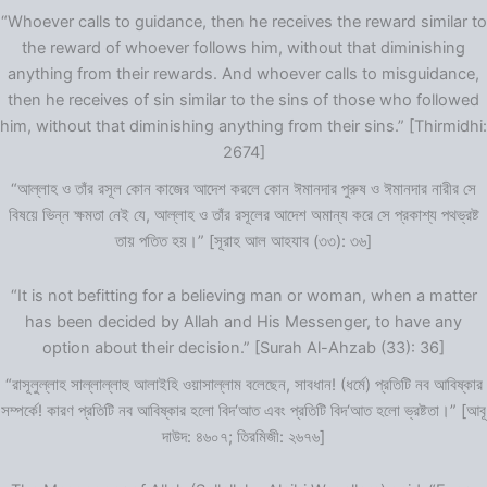
“Whoever calls to guidance, then he receives the reward similar to
the reward of whoever follows him, without that diminishing
anything from their rewards. And whoever calls to misguidance,
then he receives of sin similar to the sins of those who followed
him, without that diminishing anything from their sins.” [Thirmidhi:
2674]
“আল্লাহ ও তাঁর রসূল কোন কাজের আদেশ করলে কোন ঈমানদার পুরুষ ও ঈমানদার নারীর সে
বিষয়ে ভিন্ন ক্ষমতা নেই যে, আল্লাহ ও তাঁর রসূলের আদেশ অমান্য করে সে প্রকাশ্য পথভ্রষ্ট
তায় পতিত হয়।” [সূরাহ আল আহযাব (৩৩): ৩৬]
“It is not befitting for a believing man or woman, when a matter
has been decided by Allah and His Messenger, to have any
option about their decision.” [Surah Al-Ahzab (33): 36]
“রাসূলুল্লাহ সাল্লাল্লাহু আলাইহি ওয়াসাল্লাম বলেছেন, সাবধান! (ধর্মে) প্রতিটি নব আবিষ্কার
সম্পর্কে! কারণ প্রতিটি নব আবিষ্কার হলো বিদ‘আত এবং প্রতিটি বিদ‘আত হলো ভ্রষ্টতা।” [আবূ
দাউদ: ৪৬০৭; তিরমিজী: ২৬৭৬]