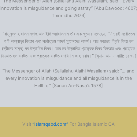
The Messenger of Allah (Sallallahu Alaihi Wasallam) said: “Every
innovation is misguidance and going astray” [Abu Dawood: 4607;
Thirmidhi: 2676]
“রাসূলুল্লাহ সাল্লাল্লাহু আলাইহি ওয়াসাল্লাম তাঁর এক খুতবায় বলেছেন, “নিশ্চয়ই সর্বোত্তম
বাণী আল্লাহ্‌র কিতাব এবং সর্বোত্তম আদর্শ মুহাম্মদের আদর্শ। আর সবচেয়ে নিকৃষ্ট বিষয় হল
(দ্বীনের মধ্যে) নব উদ্ভাবিত বিষয়। আর নব উদ্ভাবিত প্রত্যেক বিষয় বিদআত এবং প্রত্যেক
বিদআত হল ভ্রষ্টতা এবং প্রত্যেক ভ্রষ্টতার পরিণাম জাহান্নাম।” [সুনান আন-নাসায়ী: ১৫৭৮]
The Messenger of Allah (Sallallahu Alaihi Wasallam) said: “… and
every innovation is misguidance and all misguidance is in the
Hellfire.” [Sunan An-Nasa’i: 1578]
Visit
“Islamqabd.com”
For Bangla Islamic QA