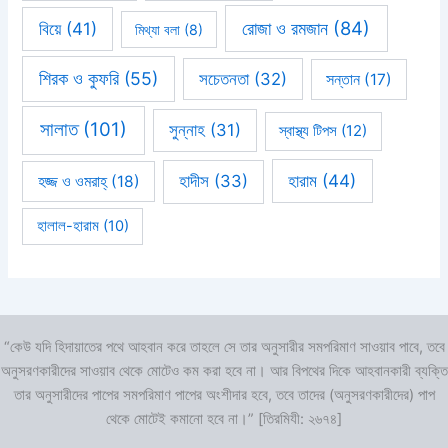
রোজা ও রমজান
(84)
বিয়ে
(41)
মিথ্যা বলা
(8)
শিরক ও কুফরি
(55)
সচেতনতা
(32)
সন্তান
(17)
সালাত
(101)
সুন্নাহ
(31)
স্বাস্থ্য টিপস
(12)
হারাম
(44)
হাদীস
(33)
হজ্জ ও ওমরাহ্‌
(18)
হালাল-হারাম
(10)
“কেউ যদি হিদায়াতের পথে আহবান করে তাহলে সে তার অনুসারীর সমপরিমাণ সাওয়াব পাবে, তবে
অনুসরণকারীদের সাওয়াব থেকে মোটেও কম করা হবে না। আর বিপথের দিকে আহবানকারী ব্যক্তি
তার অনুসারীদের পাপের সমপরিমাণ পাপের অংশীদার হবে, তবে তাদের (অনুসরণকারীদের) পাপ
থেকে মোটেই কমানো হবে না।” [তিরমিযী: ২৬৭৪]