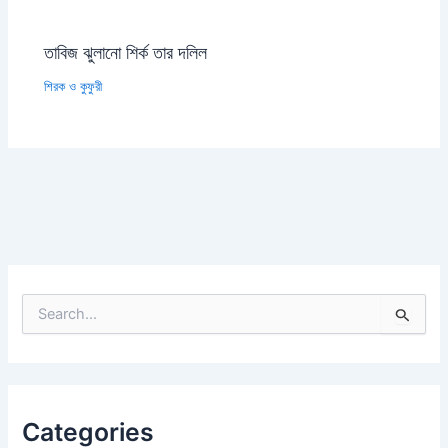
তাবিজ ঝুলানো শির্ক তার দলিল
শিরক ও কুফুরী
S
e
a
r
c
h
Categories
f