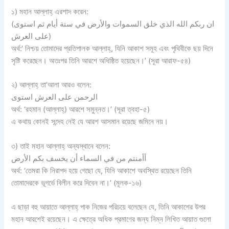
১) মহান আল্লাহ্‌ এরশাদ করেন:
(ان ربكم الله الذي خلق السموات والأرض في ستة أيام ثم استوى
على العرش)
অর্থ:‘ নিশ্চয় তোমাদের প্রতিপালক আল্লাহ্‌, যিনি আকাশ সমূহ এবং পৃথিবীকে ছয় দিনে
সৃষ্টি করেছেন। অতঃপর তিনি আরশে অধিষ্ঠিত হয়েছেন।’ (সূরা আরাফ-৫৪)
২) আল্লাহ্‌ তা’আলা আরও বলেন:
الرحمن على العرش استوى
অর্থ: ‘রহমান (আল্লাহ্‌) আরশে সমুন্নত।’ (সূরা ত্বহা-৫)
এ কথায় কোনই সন্দেহ নেই যে আরশ আসমান রয়েছে জমিনে নয়।
৩) তাই মহান আল্লাহ্‌ অন্যস্থানে বলেন:
أأمنتم من في السماء أن يخسف بكم الأرض
অর্থ: ‘তেমরা কি নিরাপদ হয়ে গেছো যে, যিনি আকাশে অবস্থিত রয়েছেন তিনি
তোমাদেরকে ভূগর্ভে বিলীন করে দিবেন না।’ (মূলক-১৬)
এ ছাড়া বহু আয়াতে আল্লাহ্‌ পাক নিজের পরিচয়ে বলেছেন যে, তিনি আকাশের উপর
মহান আরশেই রয়েছেন। এ ক্ষেত্রে অধিক প্রমাণের জন্য নিম্ন লিখিত আয়াত গুলো