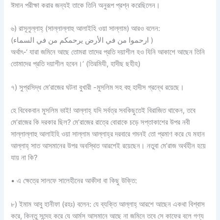
ঈমান পরীক্ষা করার জন্যই তাকে তিনি অনুরূপ প্রশ্ন করেছিলেন।
৬) রাসূলুল্লাহ্ (সাল্লাল্লাহু আলাইহি ওয়া সাল্লাম) আরও বলেন:
(ارحموا من في الأرض يرحمكم من في السماء )
অর্থাৎ-‘ যারা জমিনে আছে তোমরা তাদের প্রতি দয়াশীল হও যিনি আকাশে আছেন তিনি
তোমাদের প্রতি দয়াশীল হবেন।’ (তিরমিযী, হাদীছ ছহীহ)
৭) সুপ্রসিদ্ধ মে’রাজের ঘটনা বুখারী -মুসলিম সহ বহু হাদীস গ্রন্থে রয়েছে।
হে বিবেকবান মুসলিম ভাই! আল্লাহ্‌ যদি সর্বত্র সবকিছুতেই বিরাজিত থাকেন, তবে
মে’রাজের কি দরকার ছিল? মে’রাজের রাত্রে বোরাকে চড়ে সপ্তাকাশের উপর নবী
সাল্লাল্লাহু আলাইহি ওয়া সাল্লাম আল্লাহ্‌র দরবারে গমনই তো প্রমাণ করে যে মহান
আল্লাহ্‌ সাত আসমানের উপর অবস্থিত আরশেই রয়েছেন। নতুবা মে’রাজ অর্থহীন হয়ে
যায় না কি?
• এ ক্ষেত্রে সালফে সালেহীনের আকীদা বা কিছু উক্তি:
৮) ইমাম আবু হানীফা (রহঃ) বলেন: যে ব্যক্তি আল্লাহ্‌ আরশে আছেন একথা বিশ্বাস
করে, কিন্তু সন্দেহ করে যে আর্মস আসমানে আছে না জমিনে তবে সে কাফের বলে গণ্য