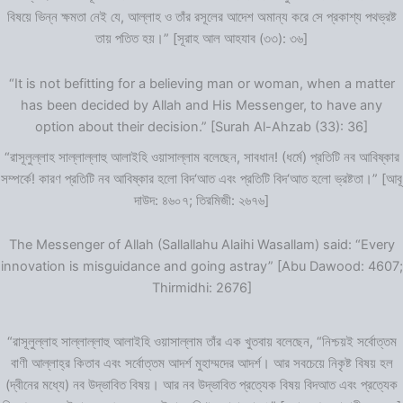
বিষয়ে ভিন্ন ক্ষমতা নেই যে, আল্লাহ ও তাঁর রসূলের আদেশ অমান্য করে সে প্রকাশ্য পথভ্রষ্ট
তায় পতিত হয়।” [সূরাহ আল আহযাব (৩৩): ৩৬]
“It is not befitting for a believing man or woman, when a matter
has been decided by Allah and His Messenger, to have any
option about their decision.” [Surah Al-Ahzab (33): 36]
“রাসূলুল্লাহ সাল্লাল্লাহু আলাইহি ওয়াসাল্লাম বলেছেন, সাবধান! (ধর্মে) প্রতিটি নব আবিষ্কার
সম্পর্কে! কারণ প্রতিটি নব আবিষ্কার হলো বিদ‘আত এবং প্রতিটি বিদ‘আত হলো ভ্রষ্টতা।” [আবূ
দাউদ: ৪৬০৭; তিরমিজী: ২৬৭৬]
The Messenger of Allah (Sallallahu Alaihi Wasallam) said: “Every
innovation is misguidance and going astray” [Abu Dawood: 4607;
Thirmidhi: 2676]
“রাসূলুল্লাহ সাল্লাল্লাহু আলাইহি ওয়াসাল্লাম তাঁর এক খুতবায় বলেছেন, “নিশ্চয়ই সর্বোত্তম
বাণী আল্লাহ্‌র কিতাব এবং সর্বোত্তম আদর্শ মুহাম্মদের আদর্শ। আর সবচেয়ে নিকৃষ্ট বিষয় হল
(দ্বীনের মধ্যে) নব উদ্ভাবিত বিষয়। আর নব উদ্ভাবিত প্রত্যেক বিষয় বিদআত এবং প্রত্যেক