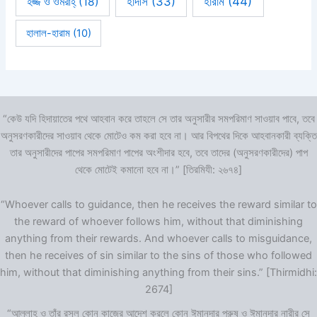
হারাম
(44)
হাদীস
(33)
হজ্জ ও ওমরাহ্‌
(18)
হালাল-হারাম
(10)
“কেউ যদি হিদায়াতের পথে আহবান করে তাহলে সে তার অনুসারীর সমপরিমাণ সাওয়াব পাবে, তবে
অনুসরণকারীদের সাওয়াব থেকে মোটেও কম করা হবে না। আর বিপথের দিকে আহবানকারী ব্যক্তি
তার অনুসারীদের পাপের সমপরিমাণ পাপের অংশীদার হবে, তবে তাদের (অনুসরণকারীদের) পাপ
থেকে মোটেই কমানো হবে না।” [তিরমিযী: ২৬৭৪]
“Whoever calls to guidance, then he receives the reward similar to
the reward of whoever follows him, without that diminishing
anything from their rewards. And whoever calls to misguidance,
then he receives of sin similar to the sins of those who followed
him, without that diminishing anything from their sins.” [Thirmidhi:
2674]
“আল্লাহ ও তাঁর রসূল কোন কাজের আদেশ করলে কোন ঈমানদার পুরুষ ও ঈমানদার নারীর সে