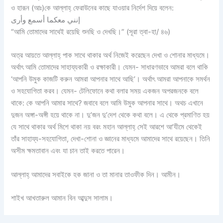
ও হারূন (আঃ)কে আল্লাহ্‌ ফেরাউনের কাছে যাওয়ার নির্দেশ দিয়ে বলেন:
إنني معكما أسمع وأرى
“আমি তোমাদের সাথেই রয়েছি শুনছি ও দেখছি।” (সূরা ত্বা-হা/ ৪৬)
অত্র আয়তে আল্লাহ্‌ পাক সাথে থাকার অর্থ নিজেই করেছেন দেখা ও শোনার মাধ্যমে।
অর্থাৎ আমি তোমাদের সাহায্যকারী ও রক্ষাকারী। যেমন- সাধারণভাবে আমরা বলে থাকি
‘আপনি উমুক কাজটি করুন আমরা আপনার সাথে আছি’। অর্থাৎ আমরা আপনাকে সমর্থন
ও সহযোগিতা করব। যেমন- টেলিফোনে কথা বলার সময় একজন অপরজনকে বলে
থাকে: কে আপনি আমার সাথে? জবাবে বলে আমি উমুক আপনার সাথে। অথচ এখানে
দুজন অঙ্গা-অঙ্গী হয়ে থাকে না। দু’জন দু’দেশ থেকে কথা বলে। এ থেকে প্রমাণিত হয়
যে সাথে থাকার অর্থ মিশে থাকা নয় বরং মহান আল্লাহ্‌ সেই আরশে আ’যীমে থেকেই
তাঁর সাহায্য-সহযোগিতা, দেখা-শোনা ও জ্ঞানের মাধ্যমে আমাদের সাথে রয়েছেন। তিনি
অসীম ক্ষমতাবান এবং যা চান তাই করতে পারেন।
আল্লাহ্‌ আমাদের সবাইকে হক জানা ও তা মানার তাওফীক দিন। আমীন।
শাইখ আখতারুল আমান বিন আব্দুস সালাম।