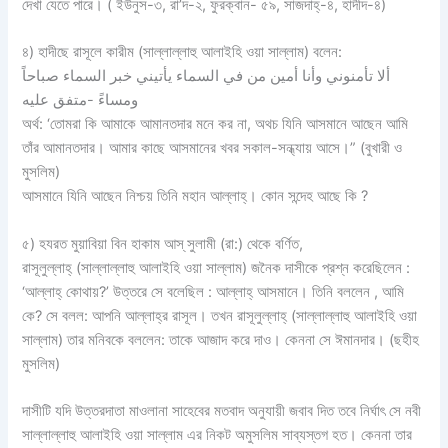
দেখা যেতে পারে। ( ইউনুস-৩, রা’দ-২, ফুরক্বান- ৫৯, সাজদাহ্-৪, হাদীদ-৪)
৪) হাদীছে রাসূলে কারীম (সাল্লাল্লাহু আলাইহি ওয়া সাল্লাম) বলেন:
ألا تأمنوني وأنا أمين من في السماء يأتيني خبر السماء صباحاً
ومساءً -متفق عليه
অর্থ: ‘তোমরা কি আমাকে আমানতদার মনে কর না, অথচ যিনি আসমানে আছেন আমি
তাঁর আমানতদার। আমার কাছে আসমানের খবর সকাল-সন্ধ্যায় আসে।” (বুখারী ও
মুসলিম)
আসমানে যিনি আছেন নিশ্চয় তিনি মহান আল্লাহ্‌। কোন সন্দেহ আছে কি ?
৫) হযরত মুয়াবিয়া বিন হাকাম আস্ সুলামী (রা:) থেকে বর্ণিত,
রাসূলুল্লাহ্ (সাল্লাল্লাহু আলাইহি ওয়া সাল্লাম) জনৈক দাসীকে প্রশ্ন করেছিলেন :
‘আল্লাহ্‌ কোথায়?’ উত্তরে সে বলেছিল : আল্লাহ্‌ আসমানে। তিনি বললেন , আমি
কে? সে বলল: আপনি আল্লাহ্‌র রাসূল। তখন রাসূলুল্লাহ্ (সাল্লাল্লাহু আলাইহি ওয়া
সাল্লাম) তার মনিবকে বললেন: তাকে আজাদ করে দাও। কেননা সে ঈমানদার। (ছহীহ
মুসলিম)
দাসীটি যদি উত্তরদাতা মাওলানা সাহেবের মতবাদ অনুযায়ী জবাব দিত তবে নির্ঘাৎ সে নবী
সাল্লাল্লাহু আলাইহি ওয়া সাল্লাম এর নিকট অমুসলিম সাব্যস্তগ হত। কেননা তার