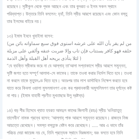
রয়েছেন। সৃষ্টিকুল থেকে পৃথক আছেন এবং তার কুদরত ও ইলম সকল স্থানে
পরিব্যাপ্ত। উত্তরে তিনি বললেন: হ্যাঁ, তিনি স্বীয় আরশে রয়েছেন এবং কোন বস্তু
তার ইলমের বাইরে নয়।
১৩) ইমাম ইবনে খুযাইমা বলেন:
(من لم يقر بأن الله على عرشه استوى فوق سبع سماواته بائن من
حلقه فهو كافر يستتاب فإن تاب وإلا ضربت عنقه وألقي على مزبلة
لئلا يتأذى بريحه أهل القبلة وأهل الذمة )
”যে ব্যক্তি স্বীকার করে না যে আল্লাহ্‌ তা’আলা সপ্তাকাশে স্বীয় আরশে সমুন্নত,
সৃষ্টি জগত হতে সম্পূর্ণ আলাদা-সে কাফের। তাকে তওবা করার নির্দেশ দিতে হবে। তওবা
না করলে তাকে মৃত্যুদণ্ড দিতে হবে। অতঃপর তার লাশ ডাস্টবিনে নিক্ষেপ করতে হবে
যাতে করে কিবলা ওয়ালা মুসলমানগণ এবং কর প্রদানকারী অমুসলিমগণ তার দূর্গন্ধে কষ্ট
না পায়। (ইমাম যাহাবী প্রণীত মুখতাছার উলু দ্রষ্টব্য)
১৪) বড় পীর হিসেবে খ্যাত হযরত আবদুল কাদের জিলানী (রহঃ) স্বীয় ‘গুনিয়াতুত্
তালেবীন’ নামক গ্রন্থে বলেন: ‘আল্লাহ্‌ পাক আরশে সমুন্নত রয়েছেন। রাজত্ব নিজ
আয়ত্তে রেখেছেন। সমস্ত বস্তুকে বেষ্টন করে রেখেছেন। ….. আর এ ভাবে তাঁর
পরিচয় দেয়া জায়েজ নয় যে, তিনি প্রত্যেক স্থানে বিরজমান; বরং বলতে হবে তিনি