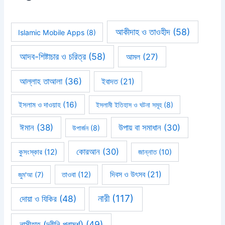
আকীদাহ ও তাওহীদ
(58)
Islamic Mobile Apps
(8)
আদব-শিষ্টাচার ও চরিত্র
(58)
আমল
(27)
আল্লাহ তাআলা
(36)
ইবাদত
(21)
ইসলাম ও দাওয়াহ
(16)
ইসলামী ইতিহাস ও ঘটনা সমূহ
(8)
ঈমান
(38)
উপায় বা সমাধান
(30)
উপার্জন
(8)
কোরআন
(30)
কুসংস্কার
(12)
জান্নাত
(10)
দিবস ও উৎসব
(21)
জুম'আ
(7)
তাওবা
(12)
নারী
(117)
দোয়া ও যিকির
(48)
নাসীহাহ (দ্বীনি পরামর্শ)
(49)