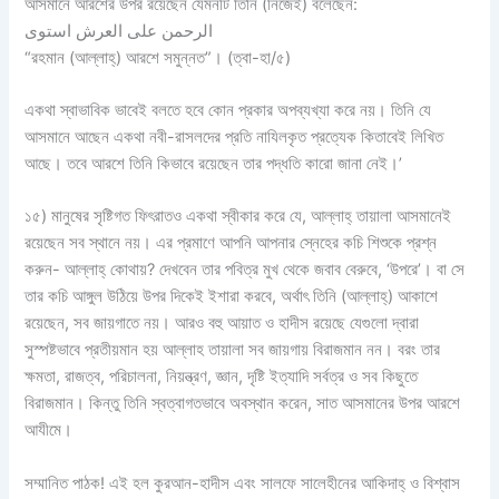
আসমানে আরশের উপর রয়েছেন যেমনটি তিনি (নিজেই) বলেছেন:
الرحمن على العرش استوى
“রহমান (আল্লাহ্‌) আরশে সমুন্নত”। (ত্বা-হা/৫)
একথা স্বাভাবিক ভাবেই বলতে হবে কোন প্রকার অপব্যখ্যা করে নয়। তিনি যে
আসমানে আছেন একথা নবী-রাসলদের প্রতি নাযিলকৃত প্রত্যেক কিতাবেই লিখিত
আছে। তবে আরশে তিনি কিভাবে রয়েছেন তার পদ্ধতি কারো জানা নেই।’
১৫) মানুষের সৃষ্টিগত ফিৎরাতও একথা স্বীকার করে যে, আল্লাহ্‌ তায়ালা আসমানেই
রয়েছেন সব স্থানে নয়। এর প্রমাণে আপনি আপনার স্নেহের কচি শিশুকে প্রশ্ন
করুন- আল্লাহ্‌ কোথায়? দেখবেন তার পবিত্র মুখ থেকে জবাব বেরুবে, ‘উপরে’। বা সে
তার কচি আঙ্গুল উঠিয়ে উপর দিকেই ইশারা করবে, অর্থাৎ তিনি (আল্লাহ্‌) আকাশে
রয়েছেন, সব জায়গাতে নয়। আরও বহু আয়াত ও হাদীস রয়েছে যেগুলো দ্বারা
সুস্পষ্টভাবে প্রতীয়মান হয় আল্লাহ তায়ালা সব জায়গায় বিরাজমান নন। বরং তার
ক্ষমতা, রাজত্ব, পরিচালনা, নিয়ন্ত্রণ, জ্ঞান, দৃষ্টি ইত্যাদি সর্বত্র ও সব কিছুতে
বিরাজমান। কিন্তু তিনি স্বত্বাগতভাবে অবস্থান করেন, সাত আসমানের উপর আরশে
আযীমে।
সম্মানিত পাঠক! এই হল কুরআন-হাদীস এবং সালফে সালেহীনের আকিদাহ্ ও বিশ্বাস