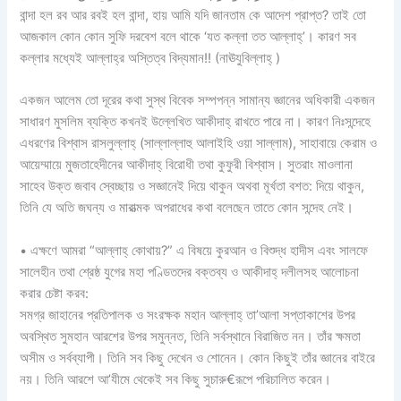
বান্দা হল রব আর রবই হল বান্দা, হায় আমি যদি জানতাম কে আদেশ প্রাপ্ত? তাই তো
আজকাল কোন কোন সুফি দরবেশ বলে থাকে ‘যত কল্লা তত আল্লাহ্‌’। কারণ সব
কল্লার মধ্যেই আল্লাহ্‌র অস্তিত্ব বিদ্যমান!! (নাঊযুবিল্লাহ্ )
একজন আলেম তো দূরের কথা সুস্থ বিবেক সম্পপন্ন সামান্য জ্ঞানের অধিকারী একজন
সাধারণ মুসলিম ব্যক্তি কখনই উল্লেখিত আকীদাহ্ রাখতে পারে না। কারণ নিঃসন্দেহে
এধরণের বিশ্বাস রাসলুল্লাহ্ (সাল্লাল্লাহু আলাইহি ওয়া সাল্লাম), সাহাবায়ে কেরাম ও
আয়েম্মায়ে মুজতাহেদীনের আকীদাহ্ বিরোধী তথা কুফুরী বিশ্বাস। সুতরাং মাওলানা
সাহেব উক্ত জবাব স্বেচ্ছায় ও সজ্ঞানেই দিয়ে থাকুন অথবা মূর্খতা বশত: দিয়ে থাকুন,
তিনি যে অতি জঘন্য ও মারাত্মক অপরাধের কথা বলেছেন তাতে কোন সন্দেহ নেই।
• এক্ষণে আমরা “আল্লাহ্‌ কোথায়?” এ বিষয়ে কুরআন ও বিশুদ্ধ হাদীস এবং সালফে
সালেহীন তথা শ্রেষ্ঠ যুগের মহা পণ্ডিতদের বক্তব্য ও আকীদাহ্ দলীলসহ আলোচনা
করার চেষ্টা করব:
সমগ্র জাহানের প্রতিপালক ও সংরক্ষক মহান আল্লাহ্‌ তা’আলা সপ্তাকাশের উপর
অবস্থিত সুমহান আরশের উপর সমুন্নত, তিনি সর্বস্থানে বিরাজিত নন। তাঁর ক্ষমতা
অসীম ও সর্বব্যাপী। তিনি সব কিছু দেখেন ও শোনেন। কোন কিছুই তাঁর জ্ঞানের বাইরে
নয়। তিনি আরশে আ’যীমে থেকেই সব কিছু সুচারু€রূপে পরিচালিত করেন।