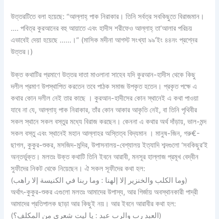
উত্তরটিতে বলা হয়েছে: “আল্লাহ্‌ পাক নিরাকার। তিনি সর্বত্র সবকিছুতে বিরাজমান।
…. পবিত্র কুরআনের বহু আয়াতে এবং হাদীস শরীফেও আল্লাহ্‌ তা’আলার পরিচয়
এভাবেই দেয়া হয়েছে ……।” (মাসিক মদীনা আগস্ট সংখ্যা ৯৯’ইং ৪৪নং প্রশ্নের
উত্তর।)
উক্ত কথাটির প্রমাণে উত্তর দাতা মাওলানা সাহেব যদি কুরআন-হাদীস থেকে কিছু
দলীল প্রমাণ উপস্থাপিত করতেন তবে পাঠক সমাজ উপকৃত হতেন। প্রকৃত পক্ষে এ
কথার কোন দলীল নেই তার কাছে । কুরআন-হাদীসের কোন স্থানেই এ কথা পাওয়া
যাবে না যে, আল্লাহ্‌ পাক নিরাকার, তাঁর কোন আকার আকৃতি নেই, বা তিনি পৃথিবীর
সকল স্থানে সকল বস্তুর মধ্যে বিরাজ করছেন। কেননা এ কথার অর্থ দাঁড়ায়, ভাল-মন্দ
সকল বস্তু এবং স্থানেই মহান আল্লাহর অস্তিত্ব বিদ্যমান । মানুষ-জিন, গরু€-
ছাগল, কুকুর-শুকর, মসজিদ-মন্দির, উপাসনালয়-বেশ্যালয় ইত্যাদি শব্দগুলো ‘সবকিছুর’ই
অন্তর্ভুক্ত। মলতঃ উক্ত কথাটি তিনি ইবনে আরাবী, মনসূর হাল্লাজ প্রমূখ বেদ্বীন
সুফীদের নিকট থেকে নিয়েছেন। ঐ সকল সূফীদের কথা হল:
(وما الكلب والخنزير إلا إلهنا : وما ربنا في الكنيسة إلا راهب)
অর্থাৎ-কুকুর-শুকর এগুলো মলতঃ আমাদের উপাস্য, আর গির্জায় অবস্থানকারী পাদ্রী
আমাদের প্রতিপালক ছাড়া আর কিছুই নয়। আর ইবনে আরাবীর কথা হল:
(العبد رب والرب عبد : يا ليت شعري من المكلف؟)