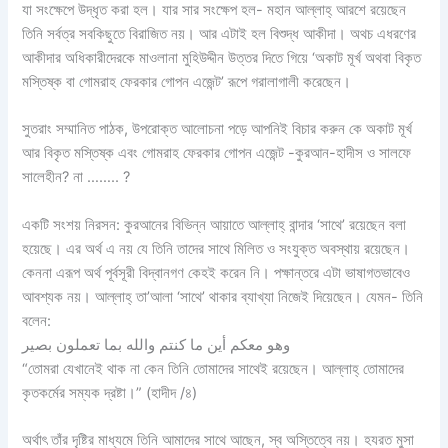
যা সংক্ষেপে উদ্ধৃত করা হল। যার সার সংক্ষেপ হল- মহান আল্লাহ্‌ আরশে রয়েছেন
তিনি সর্বত্র সবকিছুতে বিরাজিত নয়। আর এটাই হল বিশুদ্ধ আকীদা। অথচ এধরণের
আকীদার অধিকারীদেরকে মাওলানা মুহিউদ্দীন উত্তর দিতে গিয়ে ‘অকাট মূর্খ অথবা বিকৃত
মস্তিষ্ক বা গোমরাহ ফেরকার গোপন এজেন্ট’ রূপে গরালাগালী করেছেন।
সুতরাং সম্মানিত পাঠক, উপরোক্ত আলোচনা পড়ে আপনিই বিচার করুন কে অকাট মূর্খ
আর বিকৃত মস্তিষ্ক এবং গোমরাহ ফেরকার গোপন এজেন্ট -কুরআন-হাদীস ও সালফে
সালেহীন? না …….. ?
একটি সংশয় নিরসন: কুরআনের বিভিন্ন আয়াতে আল্লাহ্‌ বান্দার ‘সাথে’ রয়েছেন বলা
হয়েছে। এর অর্থ এ নয় যে তিনি তাদের সাথে মিলিত ও সংযুক্ত অবস্থায় রয়েছেন।
কেননা এরূপ অর্থ পূর্বসূরী বিদ্বানগণ কেহই করেন নি। পক্ষান্তরে এটা ভাষাগতভাবেও
আবশ্যক নয়। আল্লাহ্‌ তা’আলা ‘সাথে’ থাকার ব্যাখ্যা নিজেই দিয়েছেন। যেমন- তিনি
বলেন:
وهو معكم أين ما كنتم والله بما تعملون بصير
“তোমরা যেখানেই থাক না কেন তিনি তোমাদের সাথেই রয়েছেন। আল্লাহ্‌ তোমাদের
কৃতকর্মের সম্যক দ্রষ্টা।” (হাদীদ /৪)
অর্থাৎ তাঁর দৃষ্টির মাধ্যমে তিনি আমাদের সাথে আছেন, স্ব অস্তিত্বে নয়। হযরত মুসা