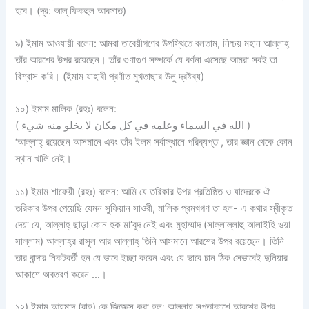
হবে। (দ্র: আল্ ফিকহুল আবসাত)
৯) ইমাম আওযায়ী বলেন: আমরা তাবেয়ীগণের উপস্থিতে বলতাম, নিশ্চয় মহান আল্লাহ্‌
তাঁর আরশের উপর রয়েছেন। তাঁর গুণাগুণ সম্পর্কে যে বর্ণনা এসেছে আমরা সবই তা
বিশ্বাস করি। (ইমাম যাহাবী প্রণীত মুখতাছার উলু দ্রষ্টব্য)
১০) ইমাম মালিক (রহঃ) বলেন:
( الله في السماء وعلمه في كل مكان لا يخلو منه شيء )
‘আল্লাহ্‌ রয়েছেন আসমানে এবং তাঁর ইলম সর্বাস্থানে পরিব্যপ্ত , তার জ্ঞান থেকে কোন
স্থান খালি নেই।
১১) ইমাম শাফেয়ী (রহঃ) বলেন: আমি যে তরিকার উপর প্রতিষ্ঠিত ও যাদেরকে ঐ
তরিকার উপর পেয়েছি যেমন সুফিয়ান সাওরী, মালিক প্রমখগণ তা হল- এ কথার স্বীকৃত
দেয়া যে, আল্লাহ্‌ ছাড়া কোন হক মা’বুদ নেই এবং মুহাম্মাদ (সাল্লাল্লাহু আলাইহি ওয়া
সাল্লাম) আল্লাহ্‌র রাসূল আর আল্লাহ্‌ তিনি আসমানে আরশের উপর রয়েছেন। তিনি
তার বান্দার নিকটবর্তী হন যে ভাবে ইচ্ছা করেন এবং যে ভাবে চান ঠিক সেভাবেই দুনিয়ার
আকাশে অবতরণ করেন …।
১২) ইমাম আহমাদ (রাহ) কে জিজ্ঞেস করা হল: আল্লাহ্‌ সপ্তাকাশে আরশের উপর