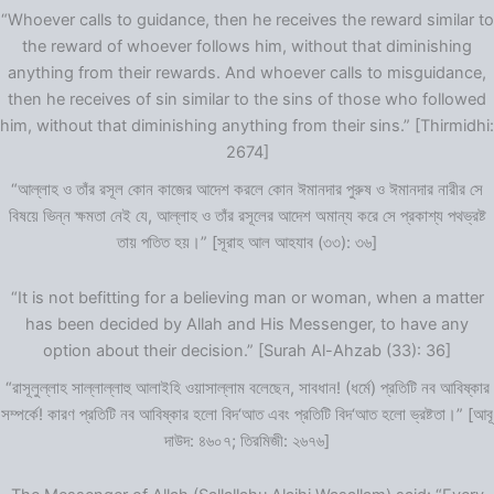
“Whoever calls to guidance, then he receives the reward similar to
the reward of whoever follows him, without that diminishing
anything from their rewards. And whoever calls to misguidance,
then he receives of sin similar to the sins of those who followed
him, without that diminishing anything from their sins.” [Thirmidhi:
2674]
“আল্লাহ ও তাঁর রসূল কোন কাজের আদেশ করলে কোন ঈমানদার পুরুষ ও ঈমানদার নারীর সে
বিষয়ে ভিন্ন ক্ষমতা নেই যে, আল্লাহ ও তাঁর রসূলের আদেশ অমান্য করে সে প্রকাশ্য পথভ্রষ্ট
তায় পতিত হয়।” [সূরাহ আল আহযাব (৩৩): ৩৬]
“It is not befitting for a believing man or woman, when a matter
has been decided by Allah and His Messenger, to have any
option about their decision.” [Surah Al-Ahzab (33): 36]
“রাসূলুল্লাহ সাল্লাল্লাহু আলাইহি ওয়াসাল্লাম বলেছেন, সাবধান! (ধর্মে) প্রতিটি নব আবিষ্কার
সম্পর্কে! কারণ প্রতিটি নব আবিষ্কার হলো বিদ‘আত এবং প্রতিটি বিদ‘আত হলো ভ্রষ্টতা।” [আবূ
দাউদ: ৪৬০৭; তিরমিজী: ২৬৭৬]