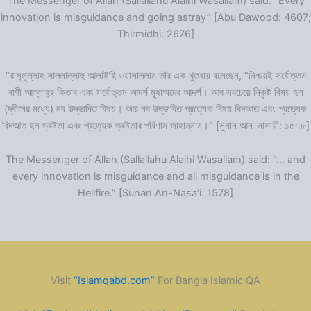
The Messenger of Allah (Sallallahu Alaihi Wasallam) said: “Every
innovation is misguidance and going astray” [Abu Dawood: 4607;
Thirmidhi: 2676]
“রাসূলুল্লাহ সাল্লাল্লাহু আলাইহি ওয়াসাল্লাম তাঁর এক খুতবায় বলেছেন, “নিশ্চয়ই সর্বোত্তম
বাণী আল্লাহ্‌র কিতাব এবং সর্বোত্তম আদর্শ মুহাম্মদের আদর্শ। আর সবচেয়ে নিকৃষ্ট বিষয় হল
(দ্বীনের মধ্যে) নব উদ্ভাবিত বিষয়। আর নব উদ্ভাবিত প্রত্যেক বিষয় বিদআত এবং প্রত্যেক
বিদআত হল ভ্রষ্টতা এবং প্রত্যেক ভ্রষ্টতার পরিণাম জাহান্নাম।” [সুনান আন-নাসায়ী: ১৫৭৮]
The Messenger of Allah (Sallallahu Alaihi Wasallam) said: “… and
every innovation is misguidance and all misguidance is in the
Hellfire.” [Sunan An-Nasa’i: 1578]
Visit
“Islamqabd.com”
For Bangla Islamic QA