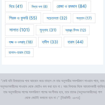
রোজা ও রমজান
(84)
বিয়ে
(41)
মিথ্যা বলা
(8)
শিরক ও কুফরি
(55)
সচেতনতা
(32)
সন্তান
(17)
সালাত
(101)
সুন্নাহ
(31)
স্বাস্থ্য টিপস
(12)
হারাম
(44)
হাদীস
(33)
হজ্জ ও ওমরাহ্‌
(18)
হালাল-হারাম
(10)
“কেউ যদি হিদায়াতের পথে আহবান করে তাহলে সে তার অনুসারীর সমপরিমাণ সাওয়াব পাবে, তবে
অনুসরণকারীদের সাওয়াব থেকে মোটেও কম করা হবে না। আর বিপথের দিকে আহবানকারী ব্যক্তি
তার অনুসারীদের পাপের সমপরিমাণ পাপের অংশীদার হবে, তবে তাদের (অনুসরণকারীদের) পাপ
থেকে মোটেই কমানো হবে না।” [তিরমিযী: ২৬৭৪]