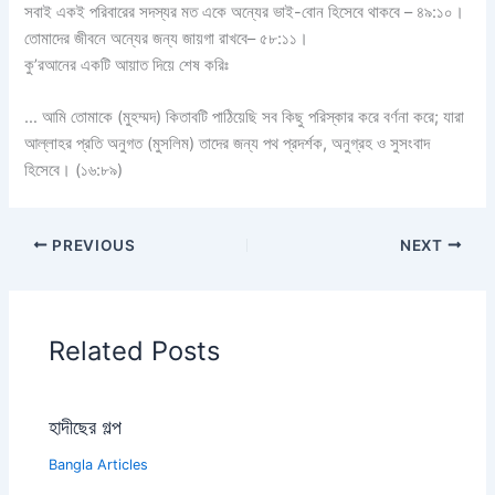
সবাই একই পরিবারের সদস্যর মত একে অন্যের ভাই-বোন হিসেবে থাকবে – ৪৯:১০।
তোমাদের জীবনে অন্যের জন্য জায়গা রাখবে– ৫৮:১১।
কু’রআনের একটি আয়াত দিয়ে শেষ করিঃ
… আমি তোমাকে (মুহম্মদ) কিতাবটি পাঠিয়েছি সব কিছু পরিস্কার করে বর্ণনা করে; যারা
আল্লাহর প্রতি অনুগত (মুসলিম) তাদের জন্য পথ প্রদর্শক, অনুগ্রহ ও সুসংবাদ
হিসেবে। (১৬:৮৯)
PREVIOUS
NEXT
Related Posts
হাদীছের গল্প
Bangla Articles