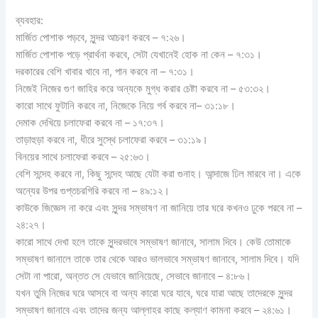
ব্যবহার:
মার্জিত পোশাক পড়বে, সুন্দর আচরণ করবে – ৭:২৬।
মার্জিত পোশাক পড়ে প্রার্থনা করবে, সেটা যেখানেই হোক না কেন – ৭:৩১।
দরকারের বেশি খাবার খাবে না, পান করবে না – ৭:৩১।
নিজেই নিজের গুণ জাহির করে অন্যকে মুগ্ধ করার চেষ্টা করবে না – ৫৩:৩২।
কারো সাথে ফুটানি করবে না, নিজেকে নিয়ে গর্ব করবে না– ৩১:১৮।
দেমাক দেখিয়ে চলাফেরা করবে না – ১৭:৩৭।
তাড়াহুড়া করবে না, ধীরে সুস্থে চলাফেরা করবে – ৩১:১৯।
বিনয়ের সাথে চলাফেরা করবে – ২৫:৬৩।
বেশি সন্দেহ করবে না, কিছু সন্দেহ আছে যেটা করা গুনাহ। আন্দাজে ঢিল মারবে না। একে
অন্যের উপর গুপ্তচরগিরি করবে না – ৪৯:১২।
কাউকে জিজ্ঞেস না করে এবং সুন্দর সম্ভাষণ না জানিয়ে তার ঘরে কখনও ঢুকে পরবে না –
২৪:২৭।
কারো সাথে দেখা হলে তাকে সুন্দরভাবে সম্ভাষণ জানাবে, সালাম দিবে। কেউ তোমাকে
সম্ভাষণ জানালে তাকে তার থেকে আরও ভালভাবে সম্ভাষণ জানাবে, সালাম দিবে। যদি
সেটা না পারো, অন্তত সে যেভাবে জানিয়েছে, সেভাবে জানাবে – ৪:৮৬।
যখন তুমি নিজের ঘরে আসবে বা অন্য কারো ঘরে যাবে, ঘরে যারা আছে তাদেরকে সুন্দর
সম্ভাষণ জানাবে এবং তাদের জন্য আল্লাহর কাছে কল্যাণ কামনা করবে – ২৪:৬১।