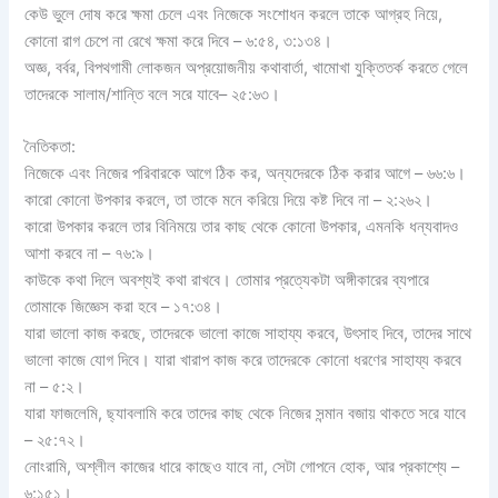
কেউ ভুলে দোষ করে ক্ষমা চেলে এবং নিজেকে সংশোধন করলে তাকে আগ্রহ নিয়ে,
কোনো রাগ চেপে না রেখে ক্ষমা করে দিবে – ৬:৫৪, ৩:১৩৪।
অজ্ঞ, বর্বর, বিপথগামী লোকজন অপ্রয়োজনীয় কথাবার্তা, খামোখা যুক্তিতর্ক করতে গেলে
তাদেরকে সালাম/শান্তি বলে সরে যাবে– ২৫:৬৩।
নৈতিকতা:
নিজেকে এবং নিজের পরিবারকে আগে ঠিক কর, অন্যদেরকে ঠিক করার আগে – ৬৬:৬।
কারো কোনো উপকার করলে, তা তাকে মনে করিয়ে দিয়ে কষ্ট দিবে না – ২:২৬২।
কারো উপকার করলে তার বিনিময়ে তার কাছ থেকে কোনো উপকার, এমনকি ধন্যবাদও
আশা করবে না – ৭৬:৯।
কাউকে কথা দিলে অবশ্যই কথা রাখবে। তোমার প্রত্যেকটা অঙ্গীকারের ব্যপারে
তোমাকে জিজ্ঞেস করা হবে – ১৭:৩৪।
যারা ভালো কাজ করছে, তাদেরকে ভালো কাজে সাহায্য করবে, উৎসাহ দিবে, তাদের সাথে
ভালো কাজে যোগ দিবে। যারা খারাপ কাজ করে তাদেরকে কোনো ধরণের সাহায্য করবে
না – ৫:২।
যারা ফাজলেমি, ছ্যাবলামি করে তাদের কাছ থেকে নিজের সন্মান বজায় থাকতে সরে যাবে
– ২৫:৭২।
নোংরামি, অশ্লীল কাজের ধারে কাছেও যাবে না, সেটা গোপনে হোক, আর প্রকাশ্যে –
৬:১৫১।