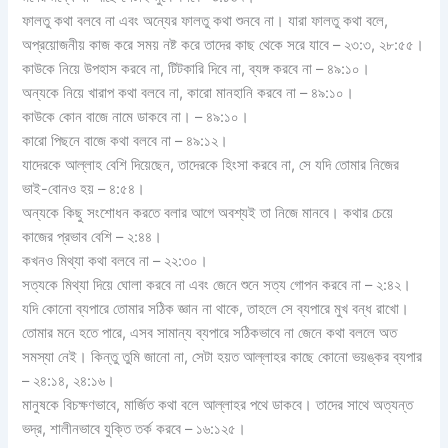
ফালতু কথা বলবে না এবং অন্যের ফালতু কথা শুনবে না। যারা ফালতু কথা বলে,
অপ্রয়োজনীয় কাজ করে সময় নষ্ট করে তাদের কাছ থেকে সরে যাবে – ২৩:৩, ২৮:৫৫।
কাউকে নিয়ে উপহাস করবে না, টিটকারি দিবে না, ব্যঙ্গ করবে না – ৪৯:১০।
অন্যকে নিয়ে খারাপ কথা বলবে না, কারো মানহানি করবে না – ৪৯:১০।
কাউকে কোন বাজে নামে ডাকবে না। – ৪৯:১০।
কারো পিছনে বাজে কথা বলবে না – ৪৯:১২।
যাদেরকে আল্লাহ বেশি দিয়েছেন, তাদেরকে হিংসা করবে না, সে যদি তোমার নিজের
ভাই-বোনও হয় – ৪:৫৪।
অন্যকে কিছু সংশোধন করতে বলার আগে অবশ্যই তা নিজে মানবে। কথার চেয়ে
কাজের প্রভাব বেশি – ২:৪৪।
কখনও মিথ্যা কথা বলবে না – ২২:৩০।
সত্যকে মিথ্যা দিয়ে ঘোলা করবে না এবং জেনে শুনে সত্য গোপন করবে না – ২:৪২।
যদি কোনো ব্যপারে তোমার সঠিক জ্ঞান না থাকে, তাহলে সে ব্যপারে মুখ বন্ধ রাখো।
তোমার মনে হতে পারে, এসব সামান্য ব্যপারে সঠিকভাবে না জেনে কথা বললে অত
সমস্যা নেই। কিন্তু তুমি জানো না, সেটা হয়ত আল্লাহর কাছে কোনো ভয়ঙ্কর ব্যপার
– ২৪:১৪, ২৪:১৬।
মানুষকে বিচক্ষণভাবে, মার্জিত কথা বলে আল্লাহর পথে ডাকবে। তাদের সাথে অত্যন্ত
ভদ্র, শালীনভাবে যুক্তি তর্ক করবে – ১৬:১২৫।