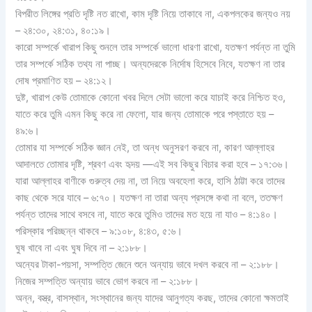
বিপরীত লিঙ্গের প্রতি দৃষ্টি নত রাখো, কাম দৃষ্টি নিয়ে তাকাবে না, একপলকের জন্যও নয়
– ২৪:৩০, ২৪:৩১, ৪০:১৯।
কারো সম্পর্কে খারাপ কিছু শুনলে তার সম্পর্কে ভালো ধারণা রাখো, যতক্ষণ পর্যন্ত না তুমি
তার সম্পর্কে সঠিক তথ্য না পাচ্ছ। অন্যদেরকে নির্দোষ হিসেবে নিবে, যতক্ষণ না তার
দোষ প্রমাণিত হয় – ২৪:১২।
দুষ্ট, খারাপ কেউ তোমাকে কোনো খবর দিলে সেটা ভালো করে যাচাই করে নিশ্চিত হও,
যাতে করে তুমি এমন কিছু করে না ফেলো, যার জন্য তোমাকে পরে পস্তাতে হয় –
৪৯:৬।
তোমার যা সম্পর্কে সঠিক জ্ঞান নেই, তা অন্ধ অনুসরণ করবে না, কারণ আল্লাহর
আদালতে তোমার দৃষ্টি, শ্রবণ এবং হৃদয় —এই সব কিছুর বিচার করা হবে – ১৭:৩৬।
যারা আল্লাহর বাণীকে গুরুত্ব দেয় না, তা নিয়ে অবহেলা করে, হাসি ঠাট্টা করে তাদের
কাছ থেকে সরে যাবে – ৬:৭০। যতক্ষণ না তারা অন্য প্রসঙ্গে কথা না বলে, ততক্ষণ
পর্যন্ত তাদের সাথে বসবে না, যাতে করে তুমিও তাদের মত হয়ে না যাও – ৪:১৪০।
পরিস্কার পরিচ্ছন্ন থাকবে – ৯:১০৮, ৪:৪৩, ৫:৬।
ঘুষ খাবে না এবং ঘুষ দিবে না – ২:১৮৮।
অন্যের টাকা-পয়সা, সম্পত্তি জেনে শুনে অন্যায় ভাবে দখল করবে না – ২:১৮৮।
নিজের সম্পত্তি অন্যায় ভাবে ভোগ করবে না – ২:১৮৮।
অন্ন, বস্ত্র, বাসস্থান, সংস্থানের জন্য যাদের আনুগত্য করছ, তাদের কোনো ক্ষমতাই