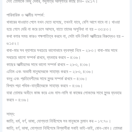
নেই তোমাকে কিছু দেবার, শুধুমাত্র আল্লাহর কাছে চাও– ২৯:১৭।
পারিবারিক ও আত্মীয় সম্পর্ক:
খাবারের দাওয়াত পেলে যখন যেতে বলেছে, তখনই যাবে, বেশি আগে যাবে না। খাওয়া
হয়ে গেলে দেরি না করে চলে আসবে, যাতে তাদের অসুবিধা না হয় – ৩৩:৫৩।
কথা বলার সময় কারও পক্ষপাতিত্ব করবে না, সেটা যদি নিকট আত্মীয়ের বিরুদ্ধেও হয় –
৬:১৫২।
বাবা-মার সব ব্যাপারে সবচেয়ে ভালোভাবে ব্যবস্থা নিবে – ২:৮৩। বাবা-মার সাথে
সবচেয়ে ভালো সম্পর্ক রাখবে, ব্যবহার করবে – ৪:৩৬।
কাছের আত্মীয়দের সাথে ভালো সম্পর্ক রাখবে – ২:৮৩, ৪:৩৬।
এতিম এবং অভাবী মানুষদেরকে সাহায্য করবে – ২:৮৩, ৪:৩৬।
বন্ধু এবং প্রতিবেশীদের সাথে সুন্দর সম্পর্ক রাখবে – ৪:৩৬।
বিপদে পড়া পথিক-যাত্রীদেরকে সাহায্য করবে – ৪:৩৬।
যারা তোমার অধীনে কাজ করে এবং দাস-দাসি বা কাজের লোকদের সাথে সুন্দর ব্যবহার
করবে – ৪:৩৬।
সাম্য:
জাতি, ধর্ম, বর্ণ, ভাষা, যোগ্যতা নির্বিশেষে সব মানুষকে সন্মান কর – ১৭:৭০।
জাতি, বর্ণ, ভাষা, যোগ্যতা নির্বিশেষে বিশ্বাসীরা সবাই ভাই-ভাই, বোন-বোন। তোমরা