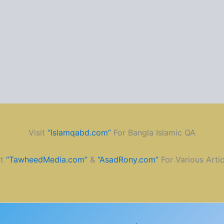
Visit
“Islamqabd.com”
For Bangla Islamic QA
it
“TawheedMedia.com”
&
“AsadRony.com”
For Various Artic