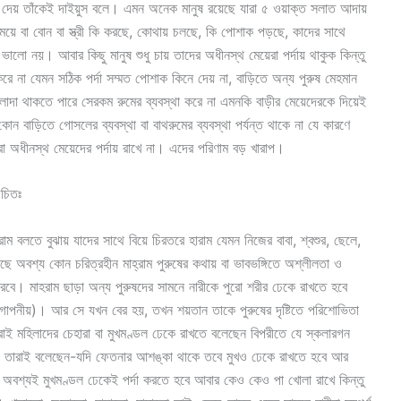
সুযোগ দেয় তাঁকেই দাইয়ুস বলে। এমন অনেক মানুষ রয়েছে যারা ৫ ওয়াক্ত সলাত আদায়
েয়ে বা বোন বা স্ত্রী কি করছে, কোথ
ায় চলছে, কি পোশাক পড়ছে, কাদের সাথে
লো নয়। আবার কিছু মানুষ শুধু চায় তাদের অধীনস্থ মেয়েরা পর্দায় থাকুক কিন্তু
করে না যেমন সঠিক পর্দা সম্মত পোশাক কিনে দেয় না, বাড়িতে অন্য পুরুষ মেহমান
আলাদা থাকতে পারে সেরকম রুমের ব্যবস্থা করে না এমনকি বাড়ীর মেয়েদেরকে দিয়েই
োন বাড়িতে গোসলের ব্যবস্থা বা বাথরুমের ব্যবস্থা পর্যন্ত থাকে না যে কারণে
যারা অধীনস্থ মেয়েদের পর্দায় রাখে না। এদের পরিণাম বড় খারাপ।
উচিতঃ
 মাহরাম বলতে বুঝায় যাদের সাথে বিয়ে চিরতরে হারাম যেমন নিজের বাবা, শ্বশুর, ছেলে,
বশ্য কোন চরিত্রহীন মাহ্‌রাম পুরুষের কথায় বা ভাবভঙ্গিতে অশ্লীলতা ও
করবে। মাহরাম ছাড়া অন্য পুরুষদের সামনে নারীকে পুরো শরীর ঢেকে রাখতে হবে
 (গোপনীয়)। আর সে যখন বের হয়, তখন শয়তান তাকে পুরুষের দৃষ্টিতে পরিশোভিতা
 মহিলাদের চেহারা বা মুখমণ্ডল ঢেকে রাখতে বলেছেন বিপরীতে যে স্কলারগন
বয়ং তারাই বলেছেন-যদি ফেতনার আশঙ্কা থাকে তবে মুখও ঢেকে রাখতে হবে আর
 অবশ্যই মুখমণ্ডল ঢেকেই পর্দা করতে হবে আবার কেও কেও পা খোলা রাখে কিন্তু