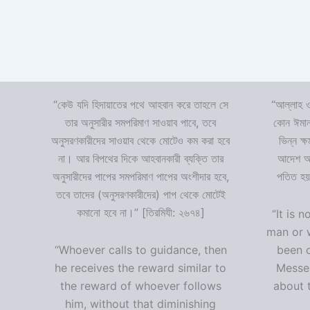
“কেউ যদি হিদায়াতের পথে আহবান করে তাহলে সে
“আল্লাহ ও
তার অনুসারীর সমপরিমাণ সাওয়াব পাবে, তবে
কোন ঈমান
অনুসরণকারীদের সাওয়াব থেকে মোটেও কম করা হবে
ভিন্ন ক্
না। আর বিপথের দিকে আহবানকারী ব্যক্তি তার
আদেশ অমা
অনুসারীদের পাপের সমপরিমাণ পাপের অংশীদার হবে,
পতিত হয়
তবে তাদের (অনুসরণকারীদের) পাপ থেকে মোটেই
কমানো হবে না।” [তিরমিযী: ২৬৭৪]
“It is n
man or 
“Whoever calls to guidance, then
been 
he receives the reward similar to
Messen
the reward of whoever follows
about t
him, without that diminishing