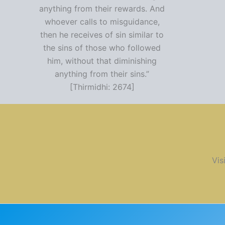
anything from their rewards. And
whoever calls to misguidance,
then he receives of sin similar to
the sins of those who followed
him, without that diminishing
anything from their sins.”
[Thirmidhi: 2674]
Vis