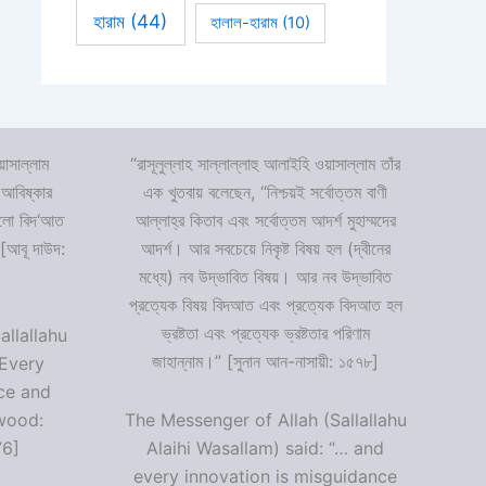
হারাম
(44)
হালাল-হারাম
(10)
়াসাল্লাম
“রাসূলুল্লাহ সাল্লাল্লাহু আলাইহি ওয়াসাল্লাম তাঁর
 আবিষ্কার
এক খুতবায় বলেছেন, “নিশ্চয়ই সর্বোত্তম বাণী
 হলো বিদ‘আত
আল্লাহ্‌র কিতাব এবং সর্বোত্তম আদর্শ মুহাম্মদের
 [আবূ দাউদ:
আদর্শ। আর সবচেয়ে নিকৃষ্ট বিষয় হল (দ্বীনের
মধ্যে) নব উদ্ভাবিত বিষয়। আর নব উদ্ভাবিত
প্রত্যেক বিষয় বিদআত এবং প্রত্যেক বিদআত হল
ভ্রষ্টতা এবং প্রত্যেক ভ্রষ্টতার পরিণাম
allallahu
জাহান্নাম।” [সুনান আন-নাসায়ী: ১৫৭৮]
“Every
ce and
wood:
The Messenger of Allah (Sallallahu
76]
Alaihi Wasallam) said: “… and
every innovation is misguidance