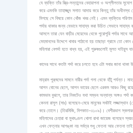
যে ব্যক্তি তাঁর স্ত্রি-সন্তান্দের বেহায়াপনা ও অশ্লীলতার 
করে এমনকি তাহাজ্জুদ সলাত আদায় করে কিন্তু তাঁর অধীনস্থ ম
মিশছে সে বিষয়ে কোন খোঁজ খবর নেই। এমন ব্যক্তির পরিণাম ভা
পর্দায় থাকার জন্য যেভাবে সাহায্য করা উচিত সেভাবে সাহায্য 
আসলে তারা যেন বাড়ীর মেয়েদের থেকে পুরোপুরি পর্দার সাথে 
মেহমানদের উদ্দেশে খাবার পাঠানো হয় তাছাড়া গ্রামে তো কোন ক
মহিলারা বেপর্দা হতে বাধ্য হয়, এই পুরুষগুলোই মূলত দাইয়ুস 
কাদের সাথে কতটা পর্দা করে চলতে হবে এটা সবার জানা থাকা 
মাহ্‌রাম পুরু্ষদের সামনে নারীর পর্দা গলা থেকে হাঁটু পর্যন্ত।
আপন বোনের ছেলে, আপন ভায়ের ছেলে এরকম আরও কিছু রয়েছে অ
কামভাব বুঝলে, তার নিকটেও যথা সম্ভব অন্যান্য অঙ্গও পর্দা 
কেননা রাসুল (সাঃ) বলেছেন-মেয়ে মানুষের সবটাই লজ্জাস্থান
করে তোলে। (তিরমিজি, মিশকাত-৩১০৯)। বেশীরভাগ স্কলাররাই
মহিলাদের চেহারা বা মুখমণ্ডল খোলা রাখা জায়েজ বলেছেন স্
এখন ফেত্নার আশঙ্কা নয় সর্বত্র শুধু ফেতনা আর ফেতনা তাই