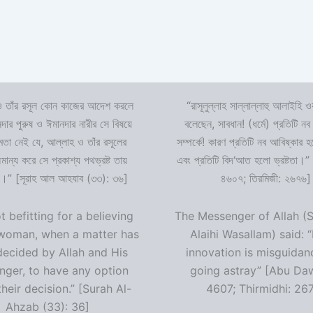
 তাঁর রসূল কোন কাজের আদেশ করলে
“রাসূলুল্লাহ সাল্লাল্লাহু আলাইহি ওয
দার পুরুষ ও ঈমানদার নারীর সে বিষয়ে
বলেছেন, সাবধান! (ধর্মে) প্রতিটি নব
ষমতা নেই যে, আল্লাহ ও তাঁর রসূলের
সম্পর্কে! কারণ প্রতিটি নব আবিষ্কার
ন্য করে সে প্রকাশ্য পথভ্রষ্ট তায়
এবং প্রতিটি বিদ‘আত হলো ভ্রষ্টতা।”
।” [সূরাহ আল আহযাব (৩৩): ৩৬]
৪৬০৭; তিরমিজী: ২৬৭৬]
ot befitting for a believing
The Messenger of Allah (S
woman, when a matter has
Alaihi Wasallam) said: 
decided by Allah and His
innovation is misguidan
ger, to have any option
going astray” [Abu Da
heir decision.” [Surah Al-
4607; Thirmidhi: 26
Ahzab (33): 36]