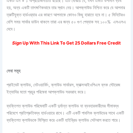
একটি এন + ১ অপ্রয়োজনীয়তা রয়েছে। এটি বোঝায় যে, যখন একটি উপাদান ব্যর্থ
হয়, অন্য একটি তাৎক্ষণিকভাবে তার স্থান নেয়। আপক্লাউড নিশ্চিত করে যে আপনার
ত্রুটিযুক্ত হার্ডওয়্যার এর কারণে আপনাকে কোনও কিছু হারাতে হবে না। ৫ মিনিটেরও
বেশি সময় সার্ভার ডাউন থাকলে তারা এর জন্য ৫০ গুণ পেব্যাক সহ ১০০% এসএলএ
দেবে।
Sign
Up With This Link To Get 25 Dollars Free Credit
সেবা
সমূহ
প্রাইভেট ক্লাউড, নেটওয়ার্কিং, ক্লাউড সার্ভারস, ম্যাক্সআইওপিএস ব্লক স্টোরেজ
ইত্যাদির মতো প্রচুর পরিষেবা আপক্লাউড সরবরাহ করে।
ব্যক্তিগত ক্লাউড পরিষেবাটি একটি দুর্দান্ত ক্লাউড যা ব্যবহারকারীদের সীমাবদ্ধ
পরিবেশে প্রতিশ্রুতিবদ্ধ হার্ডওয়ারে রাখে। এটি একটি পাবলিক ক্লাউডের সাথে একটি
ব্যক্তিগত ক্লাউডকে মিশ্রিত করে একটি হাইব্রিড ক্লাউড সেটআপ করতে পারে।