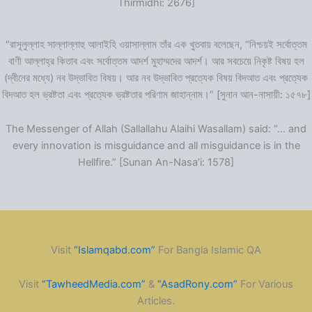
Thirmidhi: 2676]
“রাসূলুল্লাহ সাল্লাল্লাহু আলাইহি ওয়াসাল্লাম তাঁর এক খুতবায় বলেছেন, “নিশ্চয়ই সর্বোত্তম
বাণী আল্লাহ্‌র কিতাব এবং সর্বোত্তম আদর্শ মুহাম্মদের আদর্শ। আর সবচেয়ে নিকৃষ্ট বিষয় হল
(দ্বীনের মধ্যে) নব উদ্ভাবিত বিষয়। আর নব উদ্ভাবিত প্রত্যেক বিষয় বিদআত এবং প্রত্যেক
বিদআত হল ভ্রষ্টতা এবং প্রত্যেক ভ্রষ্টতার পরিণাম জাহান্নাম।” [সুনান আন-নাসায়ী: ১৫৭৮]
The Messenger of Allah (Sallallahu Alaihi Wasallam) said: “… and
every innovation is misguidance and all misguidance is in the
Hellfire.” [Sunan An-Nasa’i: 1578]
Visit
“Islamqabd.com”
For Bangla Islamic QA
Visit
“TawheedMedia.com”
&
“AsadRony.com”
For Various
Articles.