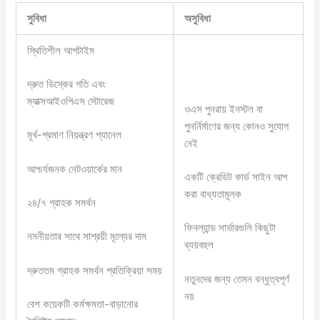
সুবিধা
অসুবিধা
স্থিতিশীল আপটাইম
দ্রুত ডিস্কের গতি এবং
ম্যাক্সআইওপিএস স্টোরেজ
ওএস পুনরায় ইনস্টল বা
পুনর্নির্মাণের জন্য কোনও সুযোগ
মূর্খ-প্রমাণ নিয়ন্ত্রণ প্যানেল
নেই
আশ্চর্যজনক নেটওয়ার্কের মান
একটি ক্রেডিট কার্ড সাইন আপ
করা বাধ্যতামূলক
২৪/৭ গ্রাহক সমর্থন
ফিনল্যান্ড সার্ভারগুলি কিছুটা
নমনীয়তার সাথে সাশ্রয়ী মূল্যের দাম
ব্যয়বহুল
দ্রুততম গ্রাহক সমর্থন প্রতিক্রিয়া সময়
নতুনদের জন্য তেমন বন্ধুত্বপূর্ণ
নয়
বেশ কয়েকটি কর্মক্ষমতা-বাড়ানোর