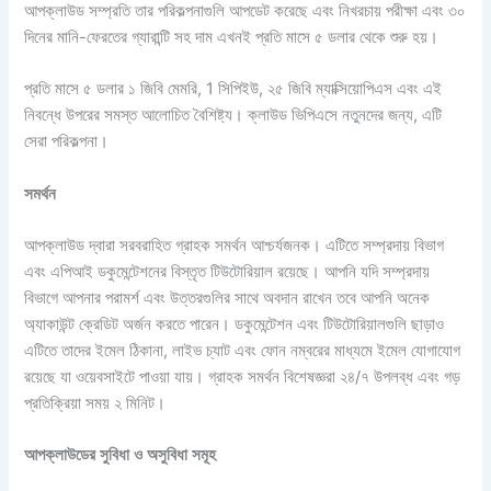
আপক্লাউড সম্প্রতি তার পরিকল্পনাগুলি আপডেট করেছে এবং নিখরচায় পরীক্ষা এবং ৩০
দিনের মানি-ফেরতের গ্যারান্টি সহ দাম এখনই প্রতি মাসে ৫ ডলার থেকে শুরু হয়।
প্রতি মাসে ৫ ডলার ১ জিবি মেমরি, 1 সিপিইউ, ২৫ জিবি ম্যাক্সিয়োপিএস এবং এই
নিবন্ধে উপরের সমস্ত আলোচিত বৈশিষ্ট্য। ক্লাউড ভিপিএসে নতুনদের জন্য, এটি
সেরা পরিকল্পনা।
সমর্থন
আপক্লাউড দ্বারা সরবরাহিত গ্রাহক সমর্থন আশ্চর্যজনক। এটিতে সম্প্রদায় বিভাগ
এবং এপিআই ডকুমেন্টেশনের বিস্তৃত টিউটোরিয়াল রয়েছে। আপনি যদি সম্প্রদায়
বিভাগে আপনার পরামর্শ এবং উত্তরগুলির সাথে অবদান রাখেন তবে আপনি অনেক
অ্যাকাউন্ট ক্রেডিট অর্জন করতে পারেন। ডকুমেন্টেশন এবং টিউটোরিয়ালগুলি ছাড়াও
এটিতে তাদের ইমেল ঠিকানা, লাইভ চ্যাট এবং ফোন নম্বরের মাধ্যমে ইমেল যোগাযোগ
রয়েছে যা ওয়েবসাইটে পাওয়া যায়। গ্রাহক সমর্থন বিশেষজ্ঞরা ২৪/৭ উপলব্ধ এবং গড়
প্রতিক্রিয়া সময় ২ মিনিট।
আপক্লাউডের
সুবিধা
ও
অসুবিধা
সমূহ