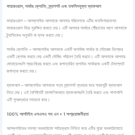
ফায়ারওয়াল
,
সার্ভার
ক্লোনিং
,
স্ন্যাপশট
এবং
তফসিলযুক্ত
ব্যাকআপ
ফায়ারওয়াল – আপক্লাউড আপনাকে আপনার পরিবেশকে এটির কনফিগারযোগ্য
ফায়ারওয়াল দিয়ে সুরক্ষিত রাখতে দেয়। এটি আপনার সার্ভারে পৌঁছানোর আগে আপনাকে
ট্র্যাফিকের অনুমতি বা ব্লক করতে দেয়।
সার্ভার ক্লোনিং – আপক্লাউড আপনাকে একটি ক্লাউজ সার্ভার বা স্টোরেজ ডিস্কের
একটি ক্লোজ করতে দেয় একটি স্টেজিং পরিবেশ তৈরি করতে। এটি আপনাকে আপনার
মোতায়েনগুলি স্বয়ংক্রিয় করতে এবং রূপান্তরিত ক্লাউড সার্ভারকে একটি টেমপ্লেটে
রূপান্তর করতে দেয়।
ব্যাকআপ – আপক্লাউড আপনাকে সত্য স্ন্যাপশট ব্যবহার করে সময়সূচী ব্যাকআপ
নিতে দেয়। এই বৈশিষ্ট্যটি তাৎক্ষণিকভাবে ব্যাকআপগুলি তৈরি করতে এবং পাশাপাশি
এটি পুনরুদ্ধারে সহায়তা করে।
100%
আপটাইম
এসএলএ
সহ
এন
+ 1
অপ্রয়োজনীয়তা
আপক্লাউডের সমস্ত অবকাঠামো পর্যায়ক্রমে নিশ্চিত করে এটির পুরো অবকাঠামোতে