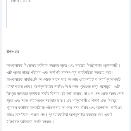
বৈশিষ্ট্য রয়েছে
উপসংহার
আপক্লাউড নিঃসন্দেহে বর্তমানে সবচেয়ে দ্রুত এবং সবচেয়ে নির্ভরযোগ্য প্রদানকারী।
এটি প্রথম হারের পরিষেবা এবং সর্বোপরি মানসম্পন্ন কার্যকারিতা সরবরাহ করে।
আপক্লাউড সার্ভারগুলি আপনাকে সাহস করে আপনার ওয়েবসাইট বা অ্যাপ্লিকেশনটি
হোস্ট করতে দেবে। আপক্লাউডের সার্ভারগুলি উত্পাদন প্রকল্পের জন্য প্রস্তুত। এটি
বিশ্বের দ্রুততম ক্লাউড সার্ভার হিসাবে রেট করা হয়েছে, যা এক মেঘ থেকে অন্য মেঘে
দ্রুত এবং সহজ মাইগ্রেশন সরবরাহ করে। এর শক্তিশালী এপিআই এবং নিয়ন্ত্রণ
প্যানেল ক্লাউড অবকাঠামো পরিচালনায় আপনার সময় বাঁচায় এবং আপনাকে কোডিংয়ে
আরও মনোনিবেশ করতে দেয়। ব্যবহারকারীরা আপক্লাউড ব্যবহার করে একটি
ইতিবাচক অভিজ্ঞতা অর্জন করেছে।