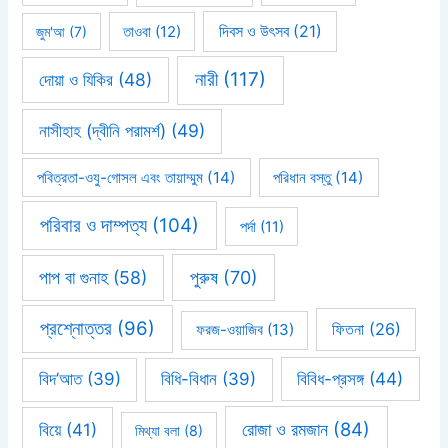
দিবস ও উৎসব
(21)
জুম'আ
(7)
তাওবা
(12)
নারী
(117)
দোয়া ও যিকির
(48)
নাসীহাহ (দ্বীনি পরামর্শ)
(49)
পবিত্রতা-ওযু-গোসল এবং তায়াম্মুম
(14)
পরিধান বস্তু
(14)
পরিবার ও দাম্পত্য
(104)
পর্দা
(11)
পাপ বা গুনাহ
(58)
পুরুষ
(70)
প্রশ্নোত্তর
(96)
ফিতনা
(26)
ফরজ-ওয়াজিব
(13)
বিবিধ-প্রসঙ্গ
(44)
বিদ’আত
(39)
বিধি-বিধান
(39)
রোজা ও রমজান
(84)
বিয়ে
(41)
মিথ্যা বলা
(8)