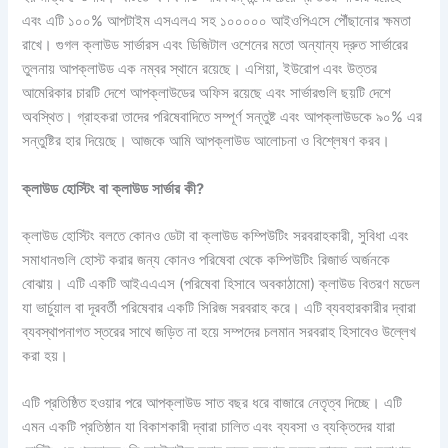
এবং এটি ১০০% আপটাইম এসএলএ সহ ১০০০০০ আইওপিএসে পৌঁছানোর ক্ষমতা
রাখে। গুগল ক্লাউড সার্ভারস এবং ডিজিটাল ওশেনের মতো অন্যান্য দ্রুত সার্ভারের
তুলনায় আপক্লাউড এক নম্বর স্থানে রয়েছে। এশিয়া, ইউরোপ এবং উত্তর
আমেরিকার চারটি দেশে আপক্লাউডের অফিস রয়েছে এবং সার্ভারগুলি ছয়টি দেশে
অবস্থিত। গ্রাহকরা তাদের পরিষেবাদিতে সম্পূর্ণ সন্তুষ্ট এবং আপক্লাউডকে ৯০% এর
সন্তুষ্টির হার দিয়েছে। আজকে আমি আপক্লাউড আলোচনা ও বিশ্লেষণ করব।
ক্লাউড
হোস্টিং
বা
ক্লাউড
সার্ভার
কী
?
ক্লাউড হোস্টিং বলতে কোনও ডেটা বা ক্লাউড কম্পিউটিং সরবরাহকারী, সুবিধা এবং
সমাধানগুলি হোস্ট করার জন্য কোনও পরিষেবা থেকে কম্পিউটিং রিজার্ভ অর্জনকে
বোঝায়। এটি একটি আইএএএস (পরিষেবা হিসাবে অবকাঠামো) ক্লাউড বিতরণ মডেল
যা ভার্চুয়াল বা দূরবর্তী পরিষেবার একটি সিরিজ সরবরাহ করে। এটি ব্যবহারকারীর দ্বারা
ব্যবস্থাপনাগত স্তরের সাথে জড়িত না হয়ে সম্পদের চলমান সরবরাহ হিসাবেও উল্লেখ
করা হয়।
এটি প্রতিষ্ঠিত হওয়ার পরে আপক্লাউড সাত বছর ধরে বাজারে নেতৃত্ব দিচ্ছে। এটি
এমন একটি প্রতিষ্ঠান যা বিকাশকারী দ্বারা চালিত এবং ব্যবসা ও ব্যক্তিদের যারা