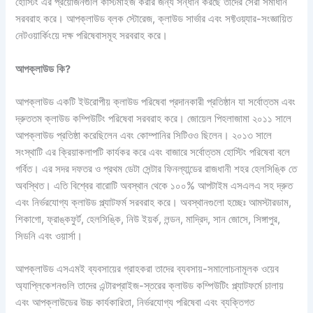
হোস্টিং এর প্রয়োজনগুলি কাস্টমাইজ করার জন্য সন্ধান করছে তাদের সেরা সমাধান
সরবরাহ করে। আপক্লাউড ব্লক স্টোরেজ, ক্লাউড সার্ভার এবং সফ্টওয়্যার-সংজ্ঞায়িত
নেটওয়ার্কিংয়ে দক্ষ পরিষেবাসমূহ সরবরাহ করে।
আপক্লাউড
কি
?
আপক্লাউড একটি ইউরোপীয় ক্লাউড পরিষেবা প্রদানকারী প্রতিষ্ঠান যা সর্বোত্তম এবং
দ্রুততম ক্লাউড কম্পিউটিং পরিষেবা সরবরাহ করে। জোয়েল পিহলাজামা ২০১১ সালে
আপক্লাউড প্রতিষ্ঠা করেছিলেন এবং কোম্পানির সিটিওও ছিলেন। ২০১৩ সালে
সংস্থাটি এর ক্রিয়াকলাপটি কার্যকর করে এবং বাজারে সর্বোত্তম হোস্টিং পরিষেবা বলে
গর্বিত। এর সদর দফতর ও প্রথম ডেটা সেন্টার ফিনল্যান্ডের রাজধানী শহর হেলসিঙ্কি তে
অবস্থিত। এতি বিশ্বের বারোটি অবস্থান থেকে ১০০% আপটাইম এসএলএ সহ দ্রুত
এবং নির্ভরযোগ্য ক্লাউড প্ল্যাটফর্ম সরবরাহ করে। অবস্থানগুলো হচ্ছেঃ আমস্টারডাম,
শিকাগো, ফ্রাঙ্কফুর্ট, হেলসিঙ্কি, নিউ ইয়র্ক, লন্ডন, মাদ্রিদ, সান জোসে, সিঙ্গাপুর,
সিডনি এবং ওয়ার্সা।
আপক্লাউড এসএমই ব্যবসায়ের গ্রাহকরা তাদের ব্যবসায়-সমালোচনামূলক ওয়েব
অ্যাপ্লিকেশনগুলি তাদের এন্টারপ্রাইজ-স্তরের ক্লাউড কম্পিউটিং প্ল্যাটফর্মে চালায়
এবং আপক্লাউডের উচ্চ কার্যকারিতা, নির্ভরযোগ্য পরিষেবা এবং ব্যক্তিগত