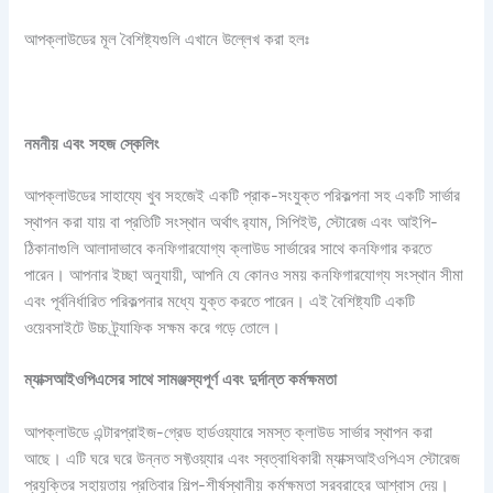
আপক্লাউডের মূল বৈশিষ্ট্যগুলি এখানে উল্লেখ করা হলঃ
নমনীয়
এবং
সহজ
স্কেলিং
আপক্লাউডের সাহায্যে খুব সহজেই একটি প্রাক-সংযুক্ত পরিকল্পনা সহ একটি সার্ভার
স্থাপন করা যায় বা প্রতিটি সংস্থান অর্থাৎ র‍্যাম, সিপিইউ, স্টোরেজ এবং আইপি-
ঠিকানাগুলি আলাদাভাবে কনফিগারযোগ্য ক্লাউড সার্ভারের সাথে কনফিগার করতে
পারেন। আপনার ইচ্ছা অনুযায়ী, আপনি যে কোনও সময় কনফিগারযোগ্য সংস্থান সীমা
এবং পূর্বনির্ধারিত পরিকল্পনার মধ্যে যুক্ত করতে পারেন। এই বৈশিষ্ট্যটি একটি
ওয়েবসাইটে উচ্চ ট্র্যাফিক সক্ষম করে গড়ে তোলে।
ম্যাক্সআইওপিএসের
সাথে
সামঞ্জস্যপূর্ণ
এবং
দুর্দান্ত
কর্মক্ষমতা
আপক্লাউডে এন্টারপ্রাইজ-গ্রেড হার্ডওয়্যারে সমস্ত ক্লাউড সার্ভার স্থাপন করা
আছে। এটি ঘরে ঘরে উন্নত সফ্টওয়্যার এবং স্বত্বাধিকারী ম্যাক্সআইওপিএস স্টোরেজ
প্রযুক্তির সহায়তায় প্রতিবার শিল্প-শীর্ষস্থানীয় কর্মক্ষমতা সরবরাহের আশ্বাস দেয়।