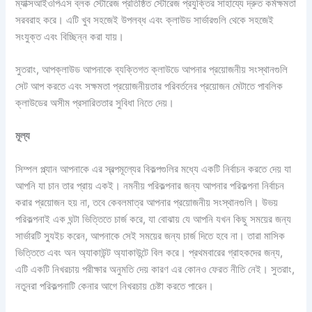
ম্যাক্সআইওপিএস ব্লক স্টোরেজ প্রতিষ্ঠিত স্টোরেজ প্রযুক্তির সাহায্যে দ্রুত কর্মক্ষমতা
সরবরাহ করে। এটি খুব সহজেই উপলব্ধ এবং ক্লাউড সার্ভারগুলি থেকে সহজেই
সংযুক্ত এবং বিচ্ছিন্ন করা যায়।
সুতরাং, আপক্লাউড আপনাকে ব্যক্তিগত ক্লাউডে আপনার প্রয়োজনীয় সংস্থানগুলি
সেট আপ করতে এবং সক্ষমতা প্রয়োজনীয়তার পরিবর্তনের প্রয়োজন মেটাতে পাবলিক
ক্লাউডের অসীম প্রসারিততার সুবিধা নিতে দেয়।
মূল্য
সিম্পল প্ল্যান আপনাকে এর স্বল্পমূল্যের বিকল্পগুলির মধ্যে একটি নির্বাচন করতে দেয় যা
আপনি যা চান তার প্রায় একই। নমনীয় পরিকল্পনার জন্য আপনার পরিকল্পনা নির্বাচন
করার প্রয়োজন হয় না, তবে কেবলমাত্র আপনার প্রয়োজনীয় সংস্থানগুলি। উভয়
পরিকল্পনাই এক ঘন্টা ভিত্তিতে চার্জ করে, যা বোঝায় যে আপনি যখন কিছু সময়ের জন্য
সার্ভারটি স্যুইচ করেন, আপনাকে সেই সময়ের জন্য চার্জ দিতে হবে না। তারা মাসিক
ভিত্তিতে এবং অন অ্যাকাউন্ট অ্যাকাউন্টে বিল করে। প্রথমবারের গ্রাহকদের জন্য,
এটি একটি নিখরচায় পরীক্ষার অনুমতি দেয় কারণ এর কোনও ফেরত নীতি নেই। সুতরাং,
নতুনরা পরিকল্পনাটি কেনার আগে নিখরচায় চেষ্টা করতে পারেন।