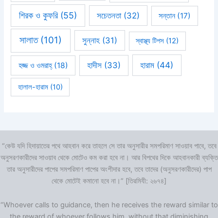
শিরক ও কুফরি
(55)
সচেতনতা
(32)
সন্তান
(17)
সালাত
(101)
সুন্নাহ
(31)
স্বাস্থ্য টিপস
(12)
হারাম
(44)
হাদীস
(33)
হজ্জ ও ওমরাহ্‌
(18)
হালাল-হারাম
(10)
“কেউ যদি হিদায়াতের পথে আহবান করে তাহলে সে তার অনুসারীর সমপরিমাণ সাওয়াব পাবে, তবে
অনুসরণকারীদের সাওয়াব থেকে মোটেও কম করা হবে না। আর বিপথের দিকে আহবানকারী ব্যক্তি
তার অনুসারীদের পাপের সমপরিমাণ পাপের অংশীদার হবে, তবে তাদের (অনুসরণকারীদের) পাপ
থেকে মোটেই কমানো হবে না।” [তিরমিযী: ২৬৭৪]
“Whoever calls to guidance, then he receives the reward similar to
the reward of whoever follows him, without that diminishing