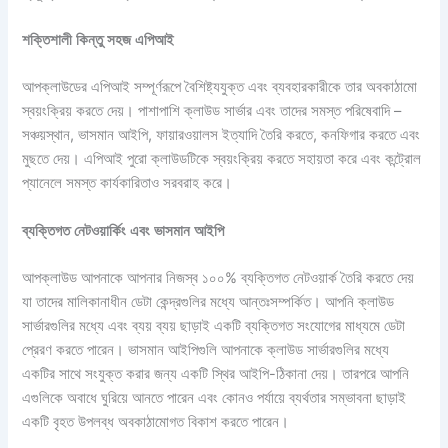
শক্তিশালী
কিন্তু
সহজ
এপিআই
আপক্লাউডের এপিআই সম্পূর্ণরূপে বৈশিষ্ট্যযুক্ত এবং ব্যবহারকারীকে তার অবকাঠামো
স্বয়ংক্রিয় করতে দেয়। পাশাপাশি ক্লাউড সার্ভার এবং তাদের সমস্ত পরিষেবাদি –
সঞ্চয়স্থান, ভাসমান আইপি, ফায়ারওয়ালস ইত্যাদি তৈরি করতে, কনফিগার করতে এবং
মুছতে দেয়। এপিআই পুরো ক্লাউডটিকে স্বয়ংক্রিয় করতে সহায়তা করে এবং কন্ট্রোল
প্যানেলে সমস্ত কার্যকারিতাও সরবরাহ করে।
ব্যক্তিগত
নেটওয়ার্কিং
এবং
ভাসমান
আইপি
আপক্লাউড আপনাকে আপনার নিজস্ব ১০০% ব্যক্তিগত নেটওয়ার্ক তৈরি করতে দেয়
যা তাদের মালিকানাধীন ডেটা কেন্দ্রগুলির মধ্যে আন্তঃসম্পর্কিত। আপনি ক্লাউড
সার্ভারগুলির মধ্যে এবং ব্যয় ব্যয় ছাড়াই একটি ব্যক্তিগত সংযোগের মাধ্যমে ডেটা
প্রেরণ করতে পারেন। ভাসমান আইপিগুলি আপনাকে ক্লাউড সার্ভারগুলির মধ্যে
একটির সাথে সংযুক্ত করার জন্য একটি স্থির আইপি-ঠিকানা দেয়। তারপরে আপনি
এগুলিকে অবাধে ঘুরিয়ে আনতে পারেন এবং কোনও পর্যায়ে ব্যর্থতার সম্ভাবনা ছাড়াই
একটি বৃহত উপলব্ধ অবকাঠামোগত বিকাশ করতে পারেন।