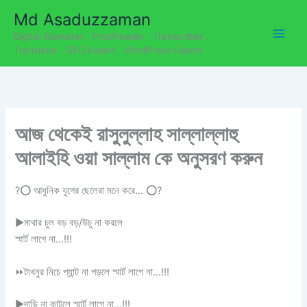
C
Skip
Md Asaduzzaman
a
to
t
Digital Marketer . Proofreader . Transcriber .
content
e
Translator . SEO Expert . WordPress Expert
g
o
r
i
e
আজ থেকেই রাসুলুল্লাহ সাল্লাল্লাহু
s
আলাইহি ওয়া সাল্লাম কে অনুসরণ করুন
?
⭕
আধুনিক যুগের ছেলেরা মনে করে…
⭕
?
▶
মাথার চুল বড় বড়/উচু না করলে
স্মার্ট লাগে না…!!!
⏩
টাখনুর নিচে প্যান্ট না পড়লে স্মার্ট লাগে না…!!!
▶
দাড়ি না কাটলে স্মার্ট লাগে না…!!!