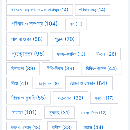
পবিত্রতা-ওযু-গোসল এবং তায়াম্মুম
(14)
পরিধান বস্তু
(14)
পরিবার ও দাম্পত্য
(104)
পর্দা
(11)
পাপ বা গুনাহ
(58)
পুরুষ
(70)
প্রশ্নোত্তর
(96)
ফিতনা
(26)
ফরজ-ওয়াজিব
(13)
বিবিধ-প্রসঙ্গ
(44)
বিদ’আত
(39)
বিধি-বিধান
(39)
রোজা ও রমজান
(84)
বিয়ে
(41)
মিথ্যা বলা
(8)
শিরক ও কুফরি
(55)
সচেতনতা
(32)
সন্তান
(17)
সালাত
(101)
সুন্নাহ
(31)
স্বাস্থ্য টিপস
(12)
হারাম
(44)
হাদীস
(33)
হজ্জ ও ওমরাহ্‌
(18)