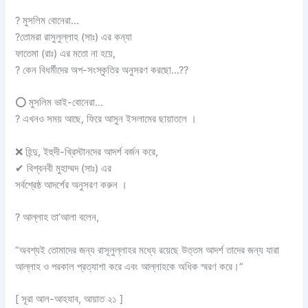
?
মুসলিম বোনেরা…
?
তোমরা রাসুলুল্লাহ (সাঃ) এর কন্যা
ফাতেমা (রাঃ) এর মতো না হয়ে,
?
কেন বিধর্মীদের অপ-সংস্কৃতির অনুসরণ করছো…??
⭕
মুসলিম ভাই-বোনেরা…
?
এখনও সময় আছে, ফিরে আসুন ইসলামের ছায়াতলে ।
❌
হিন্দু, ইহুদী-খ্রিস্টানদের আদর্শ বর্জন করে,
✔
বিশ্বনবী মুহাম্মদ (সাঃ) এর
সর্বশ্রেষ্ঠ আদর্শের অনুসরণ করুন ।
?
আল্লাহ তা’আলা বলেন,
“অবশ্যই তোমাদের জন্য রাসূলুল্লাহর মধ্যে রয়েছে উত্তম আদর্শ তাদের জন্য যারা
আল্লাহ ও পরকাল প্রত্যাশা করে এবং আল্লাহকে অধিক স্মরণ করে।”
[ সূরা আল-আহযাব, আয়াত ২১ ]