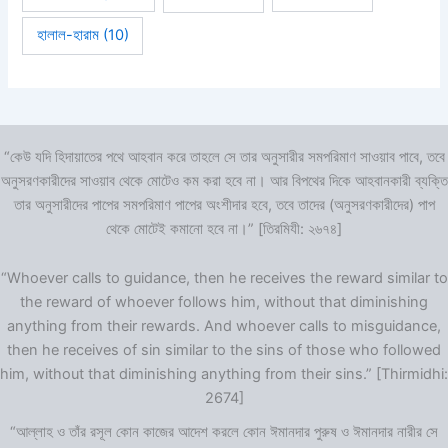
হালাল-হারাম
(10)
“কেউ যদি হিদায়াতের পথে আহবান করে তাহলে সে তার অনুসারীর সমপরিমাণ সাওয়াব পাবে, তবে
অনুসরণকারীদের সাওয়াব থেকে মোটেও কম করা হবে না। আর বিপথের দিকে আহবানকারী ব্যক্তি
তার অনুসারীদের পাপের সমপরিমাণ পাপের অংশীদার হবে, তবে তাদের (অনুসরণকারীদের) পাপ
থেকে মোটেই কমানো হবে না।” [তিরমিযী: ২৬৭৪]
“Whoever calls to guidance, then he receives the reward similar to
the reward of whoever follows him, without that diminishing
anything from their rewards. And whoever calls to misguidance,
then he receives of sin similar to the sins of those who followed
him, without that diminishing anything from their sins.” [Thirmidhi:
2674]
“আল্লাহ ও তাঁর রসূল কোন কাজের আদেশ করলে কোন ঈমানদার পুরুষ ও ঈমানদার নারীর সে