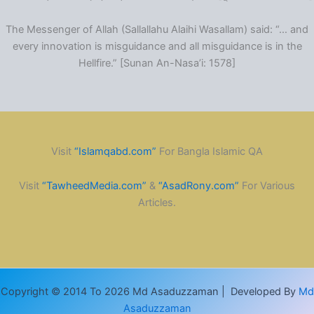
The Messenger of Allah (Sallallahu Alaihi Wasallam) said: “… and
every innovation is misguidance and all misguidance is in the
Hellfire.” [Sunan An-Nasa’i: 1578]
Visit
“Islamqabd.com”
For Bangla Islamic QA
Visit
“TawheedMedia.com”
&
“AsadRony.com”
For Various
Articles.
Copyright © 2014 To 2026 Md Asaduzzaman | Developed By
Md
Asaduzzaman