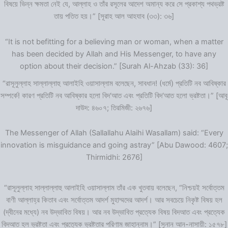
বিষয়ে ভিন্ন ক্ষমতা নেই যে, আল্লাহ ও তাঁর রসূলের আদেশ অমান্য করে সে প্রকাশ্য পথভ্রষ্ট
তায় পতিত হয়।” [সূরাহ আল আহযাব (৩৩): ৩৬]
“It is not befitting for a believing man or woman, when a matter
has been decided by Allah and His Messenger, to have any
option about their decision.” [Surah Al-Ahzab (33): 36]
“রাসূলুল্লাহ সাল্লাল্লাহু আলাইহি ওয়াসাল্লাম বলেছেন, সাবধান! (ধর্মে) প্রতিটি নব আবিষ্কার
সম্পর্কে! কারণ প্রতিটি নব আবিষ্কার হলো বিদ‘আত এবং প্রতিটি বিদ‘আত হলো ভ্রষ্টতা।” [আবূ
দাউদ: ৪৬০৭; তিরমিজী: ২৬৭৬]
The Messenger of Allah (Sallallahu Alaihi Wasallam) said: “Every
innovation is misguidance and going astray” [Abu Dawood: 4607;
Thirmidhi: 2676]
“রাসূলুল্লাহ সাল্লাল্লাহু আলাইহি ওয়াসাল্লাম তাঁর এক খুতবায় বলেছেন, “নিশ্চয়ই সর্বোত্তম
বাণী আল্লাহ্‌র কিতাব এবং সর্বোত্তম আদর্শ মুহাম্মদের আদর্শ। আর সবচেয়ে নিকৃষ্ট বিষয় হল
(দ্বীনের মধ্যে) নব উদ্ভাবিত বিষয়। আর নব উদ্ভাবিত প্রত্যেক বিষয় বিদআত এবং প্রত্যেক
বিদআত হল ভ্রষ্টতা এবং প্রত্যেক ভ্রষ্টতার পরিণাম জাহান্নাম।” [সুনান আন-নাসায়ী: ১৫৭৮]