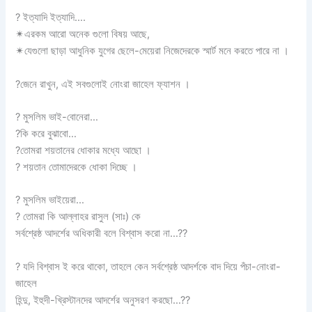
?
ইত্যাদি ইত্যাদি….
✴
এরকম আরো অনেক গুলো বিষয় আছে,
✴
যেগুলো ছাড়া আধুনিক যুগের ছেলে-মেয়েরা নিজেদেরকে স্মার্ট মনে করতে পারে না ।
?
জেনে রাখুন, এই সবগুলোই নোংরা জাহেল ফ্যাশন ।
?
মুসলিম ভাই-বোনেরা…
?
কি করে বুঝাবো…
?
তোমরা শয়তানের ধোকার মধ্যে আছো ।
?
শয়তান তোমাদেরকে ধোকা দিচ্ছে ।
?
মুসলিম ভাইয়েরা…
?
তোমরা কি আল্লাহর রাসুল (সাঃ) কে
সর্বশ্রেষ্ঠ আদর্শের অধিকারী বলে বিশ্বাস করো না…??
?
যদি বিশ্বাস ই করে থাকো, তাহলে কেন সর্বশ্রেষ্ঠ আদর্শকে বাদ দিয়ে পঁচা-নোংরা-
জাহেল
হিন্দু, ইহুদী-খ্রিস্টানদের আদর্শের অনুসরণ করছো…??