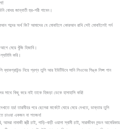
লো!
উনি বোধয় জান্নাতী হুর-পরী পাবেন।
রআন শব্দের অর্থ কি? আমাদের যে মোবাইলে কোরআন রাখি সেই মোবাইলেই পর্ন
ের আগে মেয়ে খুঁজি হিজাবি।
ল্যাটামি করি।
িলি ব্যাকগ্রাউন্ড নিয়ে প্রশ্ন তুলি আর ইউটিউবে সানি লিওনের পিঙ্ক লিপ্স গান
ের সাথে কিছু করে নাই তাকে হিজড়া ডেকে হাসাহাসি করি!
াতে হয়! তারাবীহর পরে ছেলেরা মার্কেটে ঘোরে মেয়ে দেখতে, ডাক্তার তুলি
নতে চাওয়া একজন না শতজন!
 আমরা নামাজী স্ত্রী চাই, গাড়ি-বাড়ী ওয়ালা স্বামী চাই, সারাজীবন লন্ডন আমেরিকায়