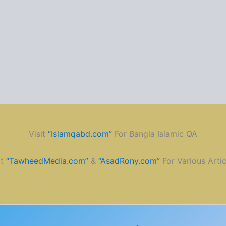
Visit
“Islamqabd.com”
For Bangla Islamic QA
it
“TawheedMedia.com”
&
“AsadRony.com”
For Various Artic