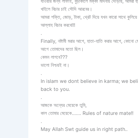
যাওয়ার জন্য লাফাই, বুড়াকালে মক্কা মদিনায় দৌড়ায়, আ
খাইলে বিচার চাই সৌদি আরবের।
আমরা শক্তি, জোড়, টাকা, থ্রেট দিয়ে যখন কারো সাথে কুলিয়
আল্লাহ বিচার করবে!!!
.
Finally, নষ্টামী মরার আগে, হাতা-হাতি করার আগে, কোনো মেয়
আগে তোমাদের মতো ছিল।
কেমন লাগবে???
ভালো নিশ্চয়ই না।
.
In islam we dont believe in karma; we beli
back to you.
.
আজকে অন্যের মেয়েকে তুমি,
কাল তোমার মেয়েকে……. Rules of nature mate!!
.
May Allah Swt guide us in right path..