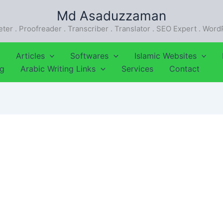
Md Asaduzzaman
eter . Proofreader . Transcriber . Translator . SEO Expert . Wor
Articles
Softwares
Islamic Websites
ng
Arabic Writing Links
Services
Contact