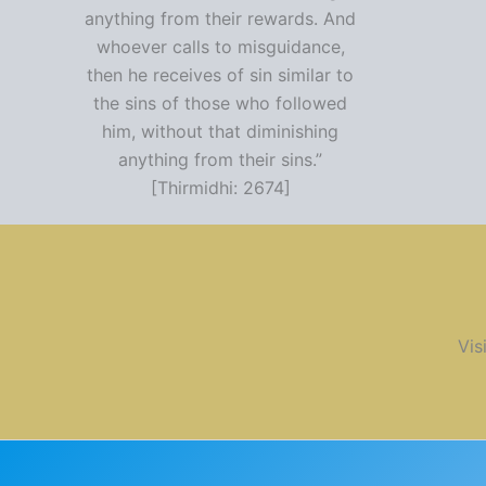
anything from their rewards. And
whoever calls to misguidance,
then he receives of sin similar to
the sins of those who followed
him, without that diminishing
anything from their sins.”
[Thirmidhi: 2674]
Vis