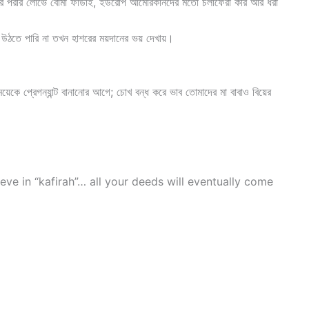
মরা হুর পরীর লোভে বোমা ফাডাই, ইউরোপ আমেরিকানদের মতো চলাফেরা করি আর ধরা
ে উঠতে পারি না তখন হাশরের ময়দানের ভয় দেখায়।
েকে প্রেগন্যান্ট বানানোর আগে; চোখ বন্ধ করে ভাব তোমাদের মা বাবাও বিয়ের
eve in “kafirah”… all your deeds will eventually come