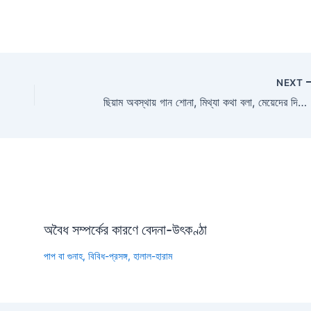
NEXT
ছিয়াম অবস্থায় গান শোনা, মিথ্যা কথা বলা, মেয়েদের দিকে কুদৃষ্টি দেওয়া প্রভৃতি পাপ কাজ করলে ছিয়াম বাতিল হয়ে যাবে। উক্ত বক্তব্যটি কি সঠিক?
অবৈধ সম্পর্কের কারণে বেদনা-উৎকণ্ঠা
পাপ বা গুনাহ
,
বিবিধ-প্রসঙ্গ
,
হালাল-হারাম