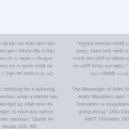
 তাঁর রসূল কোন কাজের আদেশ করলে
“রাসূলুল্লাহ সাল্লাল্লাহু আলাইহি ওয
দার পুরুষ ও ঈমানদার নারীর সে বিষয়ে
বলেছেন, সাবধান! (ধর্মে) প্রতিটি নব
ষমতা নেই যে, আল্লাহ ও তাঁর রসূলের
সম্পর্কে! কারণ প্রতিটি নব আবিষ্কার
ন্য করে সে প্রকাশ্য পথভ্রষ্ট তায়
এবং প্রতিটি বিদ‘আত হলো ভ্রষ্টতা।”
।” [সূরাহ আল আহযাব (৩৩): ৩৬]
৪৬০৭; তিরমিজী: ২৬৭৬]
ot befitting for a believing
The Messenger of Allah (S
woman, when a matter has
Alaihi Wasallam) said: 
decided by Allah and His
innovation is misguidan
ger, to have any option
going astray” [Abu Da
heir decision.” [Surah Al-
4607; Thirmidhi: 26
Ahzab (33): 36]