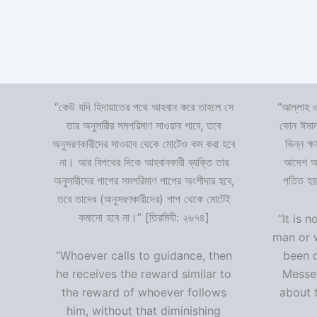
“কেউ যদি হিদায়াতের পথে আহবান করে তাহলে সে
“আল্লাহ ও
তার অনুসারীর সমপরিমাণ সাওয়াব পাবে, তবে
কোন ঈমান
অনুসরণকারীদের সাওয়াব থেকে মোটেও কম করা হবে
ভিন্ন ক্
না। আর বিপথের দিকে আহবানকারী ব্যক্তি তার
আদেশ অমা
অনুসারীদের পাপের সমপরিমাণ পাপের অংশীদার হবে,
পতিত হয়
তবে তাদের (অনুসরণকারীদের) পাপ থেকে মোটেই
কমানো হবে না।” [তিরমিযী: ২৬৭৪]
“It is n
man or 
“Whoever calls to guidance, then
been 
he receives the reward similar to
Messen
the reward of whoever follows
about t
him, without that diminishing