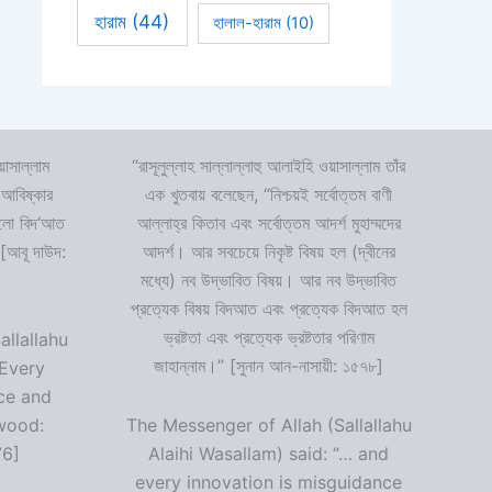
হারাম
(44)
হালাল-হারাম
(10)
়াসাল্লাম
“রাসূলুল্লাহ সাল্লাল্লাহু আলাইহি ওয়াসাল্লাম তাঁর
 আবিষ্কার
এক খুতবায় বলেছেন, “নিশ্চয়ই সর্বোত্তম বাণী
 হলো বিদ‘আত
আল্লাহ্‌র কিতাব এবং সর্বোত্তম আদর্শ মুহাম্মদের
 [আবূ দাউদ:
আদর্শ। আর সবচেয়ে নিকৃষ্ট বিষয় হল (দ্বীনের
মধ্যে) নব উদ্ভাবিত বিষয়। আর নব উদ্ভাবিত
প্রত্যেক বিষয় বিদআত এবং প্রত্যেক বিদআত হল
ভ্রষ্টতা এবং প্রত্যেক ভ্রষ্টতার পরিণাম
allallahu
জাহান্নাম।” [সুনান আন-নাসায়ী: ১৫৭৮]
“Every
ce and
wood:
The Messenger of Allah (Sallallahu
76]
Alaihi Wasallam) said: “… and
every innovation is misguidance