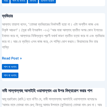
নারী
পাপ বা গুনাহ
ফিতনা
হালাল-হারাম
ব্যভিচার
ব্যভিচার
আল্লাহ তায়ালা বলেন, “তোমরা ব্যভিচারের নিকটবর্তী হয়ো না। এটা অশ্লীল কাজ এবং
নিকৃষ্ট আচরণ”। (সূরা বনী ইসরাঈল -৩২) “আর যারা আল্লাহ ব্যতীত অপর কোন ইলাহের
ইবাদত করে না, আল্লাহর নিষিদ্ধকৃত প্রাণী যথার্থ কারণ ব্যতীত হত্যা করে না এবং ব্যভিচার
করে না। আর যে ব্যক্তি এসব কাজ করে, সে শাস্তি ভোগ করবে। কিয়ামতের দিন তার
শাস্তি
Read Post »
পাপ বা গুনাহ
পাপ বা গুনাহ
নাবী সাল্লাল্লাহু আলাইহি ওয়াসাল্লাম এর উপর মিথ্যারোপ করার পাপ
নাবী
সাল্লাল্লাহু
আবূ হুরাইরাহ (রাযি.) হতে বর্ণিত যে, নাবী সাল্লাল্লাহু আলাইহি ওয়াসাল্লাম বলেছেনঃ
আলাইহি
‘আমার নামে তোমরা নাম রেখ; কিন্তু আমার উপনামে (কুনিয়াতে) তোমরা নাম রেখ না। আর