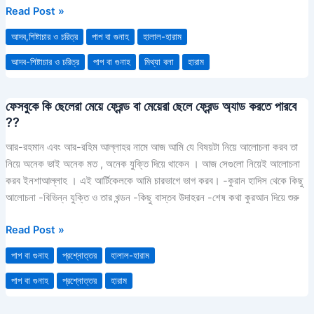
Read Post »
আদব,শিষ্টাচার ও চরিত্র
পাপ বা গুনাহ
হালাল-হারাম
আদব-শিষ্টাচার ও চরিত্র
পাপ বা গুনাহ
মিথ্যা বলা
হারাম
ফেসবুকে কি ছেলেরা মেয়ে ফ্রেন্ড বা মেয়েরা ছেলে ফ্রেন্ড অ্যাড করতে পারবে
ফেসবুকে
??
কি
ছেলেরা
আর-রহমান এবং আর-রহিম আল্লাহর নামে আজ আমি যে বিষয়টা নিয়ে আলোচনা করব তা
মেয়ে
নিয়ে অনেক ভাই অনেক মত , অনেক যুক্তি দিয়ে থাকেন । আজ সেগুলো নিয়েই আলোচনা
ফ্রেন্ড
করব ইনশাআল্লাহ । এই আর্টিকেলকে আমি চারভাগে ভাগ করব। -কুরান হাদিস থেকে কিছু
বা
আলোচনা -বিভিন্ন যুক্তি ও তার খন্ডন -কিছু বাস্তব উদাহরন -শেষ কথা কুরআন দিয়ে শুরু
মেয়েরা
ছেলে
Read Post »
ফ্রেন্ড
পাপ বা গুনাহ
প্রশ্নোত্তর
হালাল-হারাম
অ্যাড
করতে
পাপ বা গুনাহ
প্রশ্নোত্তর
হারাম
পারবে
??