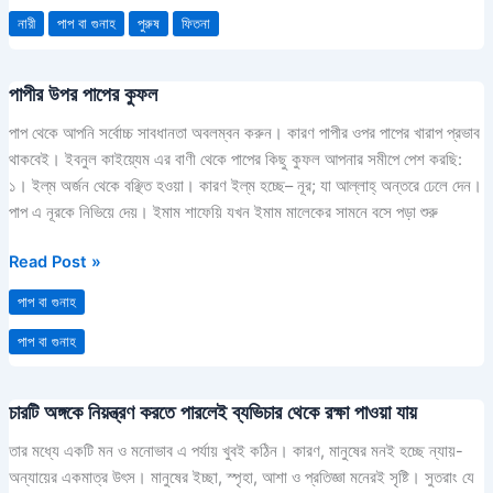
নারী
পাপ বা গুনাহ
পুরুষ
ফিতনা
পাপীর উপর পাপের কুফল
পাপীর
উপর
পাপ থেকে আপনি সর্বোচ্চ সাবধানতা অবলম্বন করুন। কারণ পাপীর ওপর পাপের খারাপ প্রভাব
পাপের
থাকবেই। ইবনুল কাইয়্যেম এর বাণী থেকে পাপের কিছু কুফল আপনার সমীপে পেশ করছি:
কুফল
১। ইল্‌ম অর্জন থেকে বঞ্ছিত হওয়া। কারণ ইল্‌ম হচ্ছে– নূর; যা আল্লাহ্‌ অন্তরে ঢেলে দেন।
পাপ এ নূরকে নিভিয়ে দেয়। ইমাম শাফেয়ি যখন ইমাম মালেকের সামনে বসে পড়া শুরু
Read Post »
পাপ বা গুনাহ
পাপ বা গুনাহ
চারটি অঙ্গকে নিয়ন্ত্রণ করতে পারলেই ব্যভিচার থেকে রক্ষা পাওয়া যায়
চারটি
অঙ্গকে
তার মধ্যে একটি মন ও মনোভাব এ পর্যায় খুবই কঠিন। কারণ, মানুষের মনই হচ্ছে ন্যায়-
নিয়ন্ত্রণ
অন্যায়ের একমাত্র উৎস। মানুষের ইচ্ছা, স্পৃহা, আশা ও প্রতিজ্ঞা মনেরই সৃষ্টি। সুতরাং যে
করতে