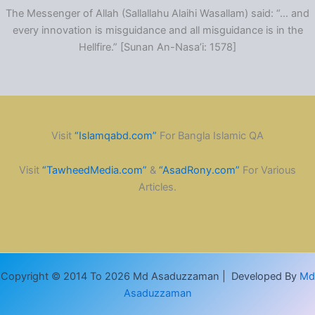
The Messenger of Allah (Sallallahu Alaihi Wasallam) said: “… and
every innovation is misguidance and all misguidance is in the
Hellfire.” [Sunan An-Nasa’i: 1578]
Visit
“Islamqabd.com”
For Bangla Islamic QA
Visit
“TawheedMedia.com”
&
“AsadRony.com”
For Various
Articles.
Copyright © 2014 To 2026 Md Asaduzzaman | Developed By
Md
Asaduzzaman