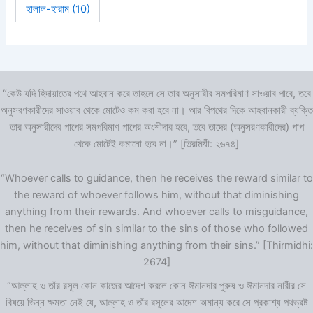
হালাল-হারাম
(10)
“কেউ যদি হিদায়াতের পথে আহবান করে তাহলে সে তার অনুসারীর সমপরিমাণ সাওয়াব পাবে, তবে
অনুসরণকারীদের সাওয়াব থেকে মোটেও কম করা হবে না। আর বিপথের দিকে আহবানকারী ব্যক্তি
তার অনুসারীদের পাপের সমপরিমাণ পাপের অংশীদার হবে, তবে তাদের (অনুসরণকারীদের) পাপ
থেকে মোটেই কমানো হবে না।” [তিরমিযী: ২৬৭৪]
“Whoever calls to guidance, then he receives the reward similar to
the reward of whoever follows him, without that diminishing
anything from their rewards. And whoever calls to misguidance,
then he receives of sin similar to the sins of those who followed
him, without that diminishing anything from their sins.” [Thirmidhi:
2674]
“আল্লাহ ও তাঁর রসূল কোন কাজের আদেশ করলে কোন ঈমানদার পুরুষ ও ঈমানদার নারীর সে
বিষয়ে ভিন্ন ক্ষমতা নেই যে, আল্লাহ ও তাঁর রসূলের আদেশ অমান্য করে সে প্রকাশ্য পথভ্রষ্ট