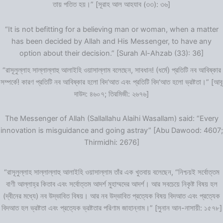
তায় পতিত হয়।” [সূরাহ আল আহযাব (৩৩): ৩৬]
“It is not befitting for a believing man or woman, when a matter
has been decided by Allah and His Messenger, to have any
option about their decision.” [Surah Al-Ahzab (33): 36]
“রাসূলুল্লাহ সাল্লাল্লাহু আলাইহি ওয়াসাল্লাম বলেছেন, সাবধান! (ধর্মে) প্রতিটি নব আবিষ্কার
সম্পর্কে! কারণ প্রতিটি নব আবিষ্কার হলো বিদ‘আত এবং প্রতিটি বিদ‘আত হলো ভ্রষ্টতা।” [আবূ
দাউদ: ৪৬০৭; তিরমিজী: ২৬৭৬]
The Messenger of Allah (Sallallahu Alaihi Wasallam) said: “Every
innovation is misguidance and going astray” [Abu Dawood: 4607;
Thirmidhi: 2676]
“রাসূলুল্লাহ সাল্লাল্লাহু আলাইহি ওয়াসাল্লাম তাঁর এক খুতবায় বলেছেন, “নিশ্চয়ই সর্বোত্তম
বাণী আল্লাহ্‌র কিতাব এবং সর্বোত্তম আদর্শ মুহাম্মদের আদর্শ। আর সবচেয়ে নিকৃষ্ট বিষয় হল
(দ্বীনের মধ্যে) নব উদ্ভাবিত বিষয়। আর নব উদ্ভাবিত প্রত্যেক বিষয় বিদআত এবং প্রত্যেক
বিদআত হল ভ্রষ্টতা এবং প্রত্যেক ভ্রষ্টতার পরিণাম জাহান্নাম।” [সুনান আন-নাসায়ী: ১৫৭৮]