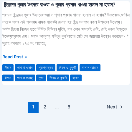
হিন্দুদের পূজার উৎসবে যাওয়া ও পূজার প্রসাদ খাওয়া হালাল না হারাম?
হিন্দুদের
পূজার
প্রশ্নঃ হিন্দুদের পূজার উৎসবেযাওয়া ও পূজার প্রসাদ খাওয়া হালাল না হারাম? উত্তরঃড.জাকির
উৎসবে
নায়েক স্যার এই প্রস্বাদ নামক খাবারটা দেওয়া হয় হিন্দু মনগড়া নকল ঈশ্বরের উদ্দেশ্য।
যাওয়া
অর্থাৎ হিন্দুরা নিজের হাতে নির্মিত বিভিন্ন মূর্তির, যার কোন ক্ষমতাই নেই, সেই নকল ঈশ্বরের
ও
উদ্দেশ্যপ্রসাদ দেয়। মহান আল্লাহ্ পবিত্র কুর’আনের মোট চার জায়গায় উল্লেখ করেছেন- *
পূজার
সূরাহ বাকারার ১৭৩ নং আয়াতে,
প্রসাদ
খাওয়া
Read Post »
হালাল
ঈমান
পাপ বা গুনাহ
প্রশ্নোত্তর
শিরক ও কুফুরী
হালাল-হারাম
না
হারাম?
ঈমান
পাপ বা গুনাহ
পূজা
শিরক ও কুফরি
হারাম
1
2
…
6
Next
→