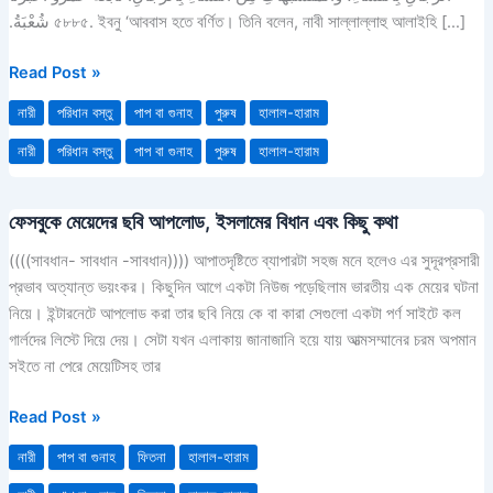
নারীর
شُعْبَةُ‏.‏ ৫৮৮৫. ইবনু ‘আববাস হতে বর্ণিত। তিনি বলেন, নাবী সাল্লাল্লাহু আলাইহি […]
পুরুষের
বেশ
Read Post »
ধারণ
নারী
পরিধান বস্তু
পাপ বা গুনাহ
পুরুষ
হালাল-হারাম
প্রসঙ্গে।
নারী
পরিধান বস্তু
পাপ বা গুনাহ
পুরুষ
হালাল-হারাম
ফেসবুকে মেয়েদের ছবি আপলোড, ইসলামের বিধান এবং কিছু কথা
ফেসবুকে
মেয়েদের
((((সাবধান- সাবধান -সাবধান)))) আপাতদৃষ্টিতে ব্যাপারটা সহজ মনে হলেও এর সুদূরপ্রসারী
ছবি
প্রভাব অত্যান্ত ভয়ংকর। কিছুদিন আগে একটা নিউজ পড়েছিলাম ভারতীয় এক মেয়ের ঘটনা
আপলোড,
নিয়ে। ইন্টারনেটে আপলোড করা তার ছবি নিয়ে কে বা কারা সেগুলো একটা পর্ণ সাইটে কল
ইসলামের
গার্লদের লিস্টে দিয়ে দেয়। সেটা যখন এলাকায় জানাজানি হয়ে যায় আত্মসম্মানের চরম অপমান
বিধান
সইতে না পেরে মেয়েটিসহ তার
এবং
কিছু
Read Post »
কথা
নারী
পাপ বা গুনাহ
ফিতনা
হালাল-হারাম