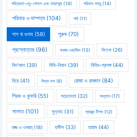
পবিত্রতা-ওযু-গোসল এবং তায়াম্মুম
(14)
পরিধান বস্তু
(14)
পরিবার ও দাম্পত্য
(104)
পর্দা
(11)
পাপ বা গুনাহ
(58)
পুরুষ
(70)
প্রশ্নোত্তর
(96)
ফিতনা
(26)
ফরজ-ওয়াজিব
(13)
বিবিধ-প্রসঙ্গ
(44)
বিদ’আত
(39)
বিধি-বিধান
(39)
রোজা ও রমজান
(84)
বিয়ে
(41)
মিথ্যা বলা
(8)
শিরক ও কুফরি
(55)
সচেতনতা
(32)
সন্তান
(17)
সালাত
(101)
সুন্নাহ
(31)
স্বাস্থ্য টিপস
(12)
হারাম
(44)
হাদীস
(33)
হজ্জ ও ওমরাহ্‌
(18)