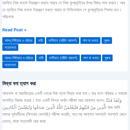
ব্যক্তি নিজ মনকে নিয়ন্ত্রণ করতে পারবে সে নিজ কুপ্রবৃত্তির উপর বিজয় লাভ করবে। আর
পারলেই
যে ব্যক্তি নিজ মনকে নিয়ন্ত্রণ করতে পারবে না নিশ্চিতভাবে সে কুপ্রবৃত্তির শিকার হবে।
ব্যভিচার
পরিশেষে
থেকে
রক্ষা
Read Post »
পাওয়া
আদব,শিষ্টাচার ও চরিত্র
নারী
নাসীহাহ (দ্বীনি পরামর্শ)
পাপ বা গুনাহ
পুরুষ
যায়
সচেতনতা
আদব-শিষ্টাচার ও চরিত্র
নারী
নাসীহাহ (দ্বীনি পরামর্শ)
পাপ বা গুনাহ
পুরুষ
সচেতনতা
মিথ্যা বলা ত্যাগ করা
মিথ্যা
বলা
আখলাক বা সচ্চরিত্রের একটি নোংরা দিক হলো মিথ্যা কথা বলা। যার ফলে পরিবার ও সমাজে
ত্যাগ
অশান্তি বিরাজ করছে। ইহা একটি ফিৎনা অর্থাৎ পরীক্ষা আর আল্লাহ বলেন; وَلَقَدْ فَتَنَّا
করা
الَّذِينَ مِنْ قَبْلِهِمْ فَلَيَعْلَمَنَّ اللَّهُ الَّذِينَ صَدَقُوا وَلَيَعْلَمَنَّ الْكَاذِبِينَ আর আমি
তাদের পূর্ববর্তীদের (ফিৎনায় ফেলেছি) পরীক্ষা করেছি, অত:পর আল্লাহ অবশ্যই অবশ্যই জেনে
নেবেন, কারা সত্যবাদী আর কারা