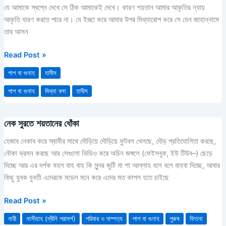
ওয়াসাল্লাম
যে আমাকে স্বপ্নে দেখে সে ঠিক আমাকেই দেখে। কারণ শয়তান আমার আকৃতির ন্যায়
এর
আকৃতি ধারণ করতে পারে না। যে ইচ্ছা করে আমার উপর মিথ্যারোপ করে সে যেন জাহান্নামে
উপর
তার আসন
মিথ্যারোপ
করার
Read Post »
পাপ
পাপ বা গুনাহ
হাদীস
পাপ বা গুনাহ
মিথ্যা বলা
হাদীস
নেক সুরতে শয়তানের ধোঁকা
নেক
সুরতে
হেজাব নেকাব করে স্বামীর সাথে দৌড়িয়ে দৌড়িয়ে ফুটবল খেলছে, দৌড় প্রতিযোগিতা করছে,
শয়তানের
নৌকা ভ্রমন করছে আর সেগুলো ভিডিও করে অচিন জঙ্গলে (ফেইসবুক, ইউ টিউব–) ছেড়ে
ধোঁকা
দিচ্ছে আর এর দর্শক মহল বাহ বাহ কি সুন্দর জুটি মা শা আল্লাহ বলে বলে বাহবা দিচ্ছে, আবার
কিছু যুবক যুবতী এদেরকে মডেল মনে করে এদের মত কাপল হতে চাইছে
Read Post »
নারী
নাসীহাহ (দ্বীনি পরামর্শ)
পরিবার ও দাম্পত্য
পাপ বা গুনাহ
পুরুষ
ফিতনা