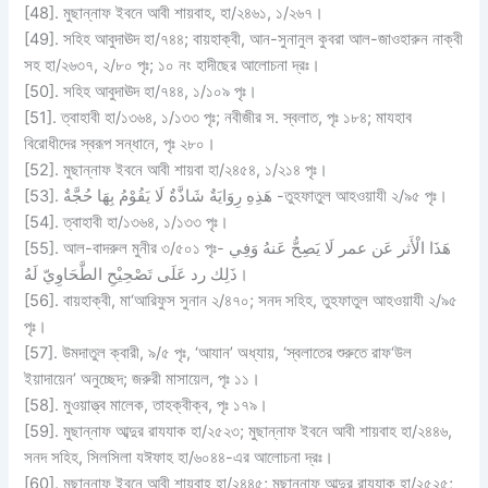
[48]. মুছান্নাফ ইবনে আবী শায়বাহ, হা/২৪৬১, ১/২৬৭।
[49]. সহিহ আবুদাঊদ হা/৭৪৪; বায়হাক্বী, আন-সুনানুল কুবরা আল-জাওহারুন নাক্বী
সহ হা/২৬৩৭, ২/৮০ পৃঃ; ১০ নং হাদীছের আলোচনা দ্রঃ।
[50]. সহিহ আবুদাঊদ হা/৭৪৪, ১/১০৯ পৃঃ।
[51]. ত্বাহাবী হা/১৩৬৪, ১/১৩৩ পৃঃ; নবীজীর স. স্বলাত, পৃঃ ১৮৪; মাযহাব
বিরোধীদের স্বরূপ সন্ধানে, পৃঃ ২৮০।
[52]. মুছান্নাফ ইবনে আবী শায়বা হা/২৪৫৪, ১/২১৪ পৃঃ।
[53]. هَذِهِ رِوَايَةٌ شَاذَّةٌ لَا يَقُوْمُ بِهَا حُجَّةٌ -তুহফাতুল আহওয়াযী ২/৯৫ পৃঃ।
[54]. ত্বাহাবী হা/১৩৬৪, ১/১৩৩ পৃঃ।
[55]. আল-বাদরুল মুনীর ৩/৫০১ পৃঃ- هَذَا الْأَثر عَن عمر لَا يَصِحُّ عَنهُ وَفِي
ذَلِك رد عَلَى تَصْحِيْحِ الطَّحَاوِيّ لَهُ।
[56]. বায়হাক্বী, মা‘আরিফুস সুনান ২/৪৭০; সনদ সহিহ, তুহফাতুল আহওয়াযী ২/৯৫
পৃঃ।
[57]. উমদাতুল ক্বারী, ৯/৫ পৃঃ, ‘আযান’ অধ্যায়, ‘স্বলাতের শুরুতে রাফ‘উল
ইয়াদায়েন’ অনুচ্ছেদ; জরুরী মাসায়েল, পৃঃ ১১।
[58]. মুওয়াত্ত্ব মালেক, তাহক্বীক্ব, পৃঃ ১৭৯।
[59]. মুছান্নাফ আব্দুর রাযযাক হা/২৫২৩; মুছান্নাফ ইবনে আবী শায়বাহ হা/২৪৪৬,
সনদ সহিহ, সিলসিলা যঈফাহ হা/৬০৪৪-এর আলোচনা দ্রঃ।
[60]. মুছান্নাফ ইবনে আবী শায়বাহ হা/২৪৪৫; মুছান্নাফ আব্দুর রাযযাক হা/২৫২৫;