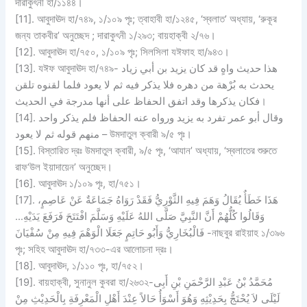
দারাকুৎনী হা/১১৪৪।
[11]. আবুদাঊদ হা/৭৪৯, ১/১০৯ পৃঃ; ত্বাহাবী হা/১২৪৫, ‘স্বলাত’ অধ্যায়, ‘রুকূর
জন্য তাকবীর’ অনুচ্ছেদ ; দারাকুৎনী ১/২৯৩; বায়হাক্বী ২/৭৬।
[12]. আবুদাঊদ হা/৭৫০, ১/১০৯ পৃঃ; সিলসিলা যঈফাহ হা/৯৪৩।
[13]. যঈফ আবুদাঊদ হা/৭৪৯- هذا حديث واهٍ قد كان يزيد بن أبي زياد
يحدث به بُرْهة من دهره فلا يذكر فيه ثم لا يعود فلما لقنوه تلقن
فكان يذكرها وقد اتفق الحفاظ على أنها مدرجة في الحديث।
[14]. وقال أبو عمر تفرد به يزيد ورواه عنه الحفاظ فلم يذكر واحد
منهم قوله ثم لا يعود – উমদাতুল ক্বারী ৯/৫ পৃঃ।
[15]. বিস্তারিত দ্রঃ উমদাতুল ক্বারী, ৯/৫ পৃঃ, ‘আযান’ অধ্যায়, ‘স্বলাতের শুরুতে
রাফ‘উল ইয়াদায়েন’ অনুচ্ছেদ।
[16]. আবুদাঊদ ১/১০৯ পৃঃ, হা/৭৫১।
[17]. هَذَا خَطَأٌ يُقَالُ وَهَمَ فِيهِ الثَّوْرِيُّ فَقَدْ رَوَاهُ جَمَاعَةٌ عَنْ عَاصِمٍ،
وَقَالُوا كُلُّهُمْ أَنَّ النَّبِيَّ صَلَّى اللهُ عَلَيْهِ وَسَلَّمَ افْتَتَحَ فَرَفَعَ يَدَيْهِ…
فَالْبُخَارِيُّ وَأَبُو حَاتِمٍ جَعَلَا الْوَهْمَ فِيهِ مِنْ سُفْيَانَ -নাছবুর রাইয়াহ ১/৩৯৬
পৃঃ; সহিহ আবুদাঊদ হা/৭৩৩-এর আলোচনা দ্রঃ।
[18]. আবুদাঊদ, ১/১১০ পৃঃ, হা/৭৫২।
[19]. বায়হাক্বী, সুনানুল কুবরা হা/২৬৩২-مُحَمَّدُ بْنُ عَبْدِ الرَّحْمَنِ بْنِ أَبِى
لَيْلَى لاَ يُحْتَجُّ بِحَدِيْثِهِ وَهُوَ أَسْوَأُ حَالاً عِنْدَ أَهْلِ الْمَعْرِفَةِ بِالْحَدِيْثِ مِنْ