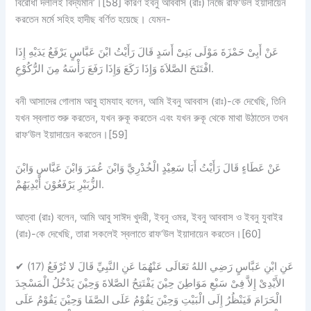
বিরোধী দলীলই বিদ্যমান’।[58] কারণ ইবনু আববাস (রাঃ) নিজে রাফ‘উল ইয়াদায়েন
করতেন মর্মে সহিহ হাদীছ বর্ণিত হয়েছে। যেমন-
عَنْ أَبِىْ حَمْزَةَ مَوْلَى بَنِىْ أَسَدٍ قَالَ رَأَيْتُ ابْنَ عَبَّاسٍ يَرْفَعُ يَدَيْهِ إِذَا
افْتَتَحَ الصَّلاَةَ وَإِذَا رَكَعَ وَإِذَا رَفَعَ رَأْسَهُ مِنَ الرُّكُوْعِ.
বনী আসাদের গোলাম আবু হামযাহ বলেন, আমি ইবনু আববাস (রাঃ)-কে দেখেছি, তিনি
যখন স্বলাত শুরু করতেন, যখন রুকূ করতেন এবং যখন রুকূ থেকে মাথা উঠাতেন তখন
রাফ‘উল ইয়াদায়েন করতেন।[59]
عَنْ عَطَاءٍ قَالَ رَأَيْتُ أَبَا سَعِيْدٍ الْخُدْرِيَّ وَابْنَ عُمَرَ وَابْنَ عَبَّاسٍ وَابْنَ
الزُّبَيْرِ يَرْفَعُوْنَ أَيْدِيَهُمْ.
আত্বা (রাঃ) বলেন, আমি আবু সাঈদ খুদরী, ইবনু ওমর, ইবনু আববাস ও ইবনু যুবাইর
(রাঃ)-কে দেখেছি, তারা সকলেই স্বলাতে রাফ‘উল ইয়াদায়েন করতেন।[60]
✔
(17) عَنِ ابْنِ عَبَّاسٍ رَضِي اللهُ تَعَالَى عَنْهُمَا عَنِ النَّبِيِّ قَالَ لا تُرْفَعُ
الأَيْدِىْ إِلاَّ فِىْ سَبْعِ مَوَاطِنَ حِيْنَ يَفْتَتِحُ الصَّلاةَ وَحِيْنَ يَدْخُلُ الْمَسْجِدَ
الْحَرَامَ فَيَنْظُرُ إِلَى الْبَيْتِ وَحِيْنَ يَقُوْمُ عَلَى الصَّفَا وَحِيْنَ يَقُوْمُ عَلَى