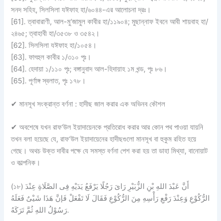
সনদ সহিহ, সিলসিলা যঈফাহ হা/৬০৪৪-এর আলোচনা দ্রঃ।
[61]. ত্বাবারাণী, আল-মু‘জামুল কাবীর হা/১১৯০৪; মুছান্নাফ ইবনে আবী শায়বাহ হা/
২৪৬৫; ত্বাহাবী হা/৩৫৩৮ ও ৩৫৪২।
[62]. সিলসিলা যঈফাহ হা/১০৫৪।
[63]. ফাৎহুল কাবীর ১/৩১০ পৃঃ।
[64]. হেদায়া ১/১১০ পৃঃ; বঙ্গানুবাদ আল-হিদায়াহ ১ম খন্ড, পৃঃ ৮৬।
[65]. পূর্ণাঙ্গ স্বলাত, পৃঃ ১৭৮।
✔
মানসূখ সংক্রান্ত বর্ণনা : হাদীছ জাল করার এক অভিনব কৌশল
✔
অবশেষে যখন রাফ‘উল ইয়াদায়েনকে প্রতিরোধ করার আর কোন পথ পাওয়া যায়নি
তখন বলা হয়েছে যে, রাফ‘উল ইয়াদায়েনের হাদীছগুলো মানসূখ বা হুকুম রহিত হয়ে
গেছে। অথচ উক্ত দাবীর পক্ষে যে সমস্ত বর্ণনা পেশ করা হয় তা ডাহা মিথ্যা, বানোয়াট
ও কাল্পনিক।
(১৮) أَنَّ عَبْدَ اللهِ بْنِ الزُّبَيْرِ رَاىَ رَجُلًا يَرْفَعُ يَدَيْهِ فِى الصَّلَاةِ عِنْدَ
الرُّكُوْعِ وَعِنْدَ رَفْعِ رَأْسِهِ مِنَ الرُّكُوْعِ فَقَالَ لَا تَفْعَلْ فَإنَّ هَذَا شَيْىٌ فَعَلَهُ
رَسُوْلُ اللهِ ثُمَّ تَرَكَهُ.