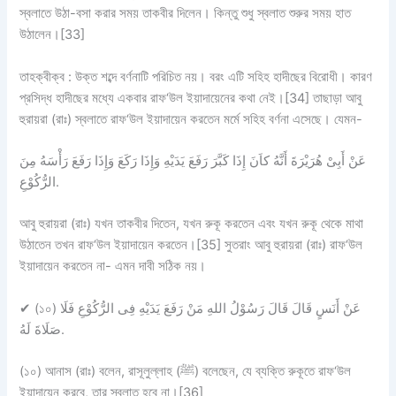
স্বলাতে উঠা-বসা করার সময় তাকবীর দিলেন। কিন্তু শুধু স্বলাত শুরুর সময় হাত
উঠালেন।[33]
তাহক্বীক্ব
:
উক্ত শব্দে বর্ণনাটি পরিচিত নয়
। বরং এটি সহিহ হাদীছের বিরোধী। কারণ
প্রসিদ্ধ হাদীছের মধ্যে একবার রাফ‘উল ইয়াদায়েনের কথা নেই।[34] তাছাড়া আবু
হুরায়রা (রাঃ) স্বলাতে রাফ‘উল ইয়াদায়েন করতেন মর্মে সহিহ বর্ণনা এসেছে। যেমন-
عَنْ أَبِىْ هُرَيْرَةَ أَنَّهُ كاَنَ إِذَا كَبَّرَ رَفَعَ يَدَيْهِ وَإِذَا رَكَعَ وَإِذَا رَفَعَ رَأْسَهُ مِنَ
الرُّكُوْعِ.
আবু হুরায়রা (রাঃ) যখন তাকবীর দিতেন, যখন রুকূ করতেন এবং যখন রুকূ থেকে মাথা
উঠাতেন তখন রাফ‘উল ইয়াদায়েন করতেন।[35] সুতরাং আবু হুরায়রা (রাঃ) রাফ‘উল
ইয়াদায়েন করতেন না- এমন দাবী সঠিক নয়।
✔
(১০) عَنْ أَنَسٍ قَالَ قَالَ رَسُوْلُ اللهِ مَنْ رَفَعَ يَدَيْهِ فِى الرُّكُوْعِ فَلَا
صَلَاةَ لَهُ.
(১০) আনাস (রাঃ) বলেন, রাসূলুল্লাহ (ﷺ) বলেছেন, যে ব্যক্তি রুকূতে রাফ‘উল
ইয়াদায়েন করবে, তার স্বলাত হবে না।[36]