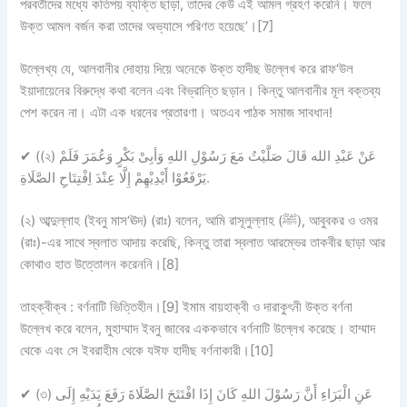
পরবর্তীদের মধ্যে কতিপয় ব্যক্তি ছাড়া, তাদের কেউ এই আমল গ্রহণ করেনি। ফলে
উক্ত আমল বর্জন করা তাদের অভ্যাসে পরিণত হয়েছে’।[7]
উল্লেখ্য যে, আলবানীর দোহায় দিয়ে অনেকে উক্ত হাদীছ উল্লেখ করে রাফ‘উল
ইয়াদায়েনের বিরুদ্ধে কথা বলেন এবং বিভ্রান্তি ছড়ান। কিন্তু আলবানীর মূল বক্তব্য
পেশ করেন না। এটা এক ধরনের প্রতারণা। অতএব পাঠক সমাজ সাবধান!
✔
(
(২) عَنْ عَبْدِ الله قَالَ صَلَّيْتُ مَعَ رَسُوْلِ اللهِ وَأبِىْ بَكْرٍ وَعُمَرَ فَلَمْ
يَرْفَعُوْا أَيْدِيْهِمْ إِلَّا عِنْدَ اِفْتِتَاحِ الصَّلَاةِ.
(২) আব্দুল্লাহ (ইবনু মাস‘ঊদ) (রাঃ) বলেন, আমি রাসূলুল্লাহ (ﷺ), আবুবকর ও ওমর
(রাঃ)-এর সাথে স্বলাত আদায় করেছি, কিন্তু তারা স্বলাত আরম্ভের তাকবীর ছাড়া আর
কোথাও হাত উত্তোলন করেননি।[8]
তাহক্বীক্ব :
বর্ণনাটি
ভিত্তিহীন।
[9] ইমাম বায়হাক্বী ও দারাকুৎনী উক্ত বর্ণনা
উল্লেখ করে বলেন, মুহাম্মাদ ইবনু জাবের এককভাবে বর্ণনাটি উল্লেখ করেছে। হাম্মাদ
থেকে এবং সে ইবরাহীম থেকে যঈফ হাদীছ বর্ণনাকারী।[10]
✔
(৩) عَنِ الْبَرَاءِ أَنَّ رَسُوْلَ اللهِ كَانَ إِذَا افْتَتَحَ الصَّلَاةَ رَفَعَ يَدَيْهِ إِلَى