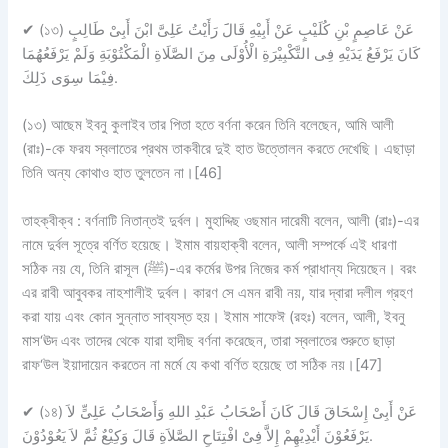
✔
(১৩) عَنْ عَاصِمٍ بْنِ كُلَيْبٍ عَنْ أَبِيْهِ قَالََ رَأَيْتُ عَلِىَّ ابْنَ أَبِىْ طَالِبٍ
كَانَ يَرْفَعُ يَدَيْهِ فِى التَّكْبِيْرَةِ الْأُوْلَى مِنَ الصَّلَاةِ الْمَكْتُوْبَةِ وَلَمْ يَرْفَعُهُمَا
فِيْمَا سِوَى ذَلِكَ.
(১৩) আছেম ইবনু কুলাইব তার পিতা হতে বর্ণনা করেন তিনি বলেছেন, আমি আলী
(রাঃ)-কে ফরয স্বলাতের প্রথম তাকবীরে দুই হাত উত্তোলন করতে দেখেছি। এছাড়া
তিনি অন্য কোথাও হাত তুলতেন না।[46]
তাহক্বীক্ব :
বর্ণনাটি
নিতান্তই দুর্বল
। মুহাদ্দিছ ওছমান দারেমী বলেন, আলী (রাঃ)-এর
নামে দুর্বল সূত্রে বর্ণিত হয়েছে। ইমাম বায়হাক্বী বলেন, আলী সম্পর্কে এই ধারণা
সঠিক নয় যে, তিনি রাসূল (ﷺ)-এর কর্মের উপর নিজের কর্ম প্রাধান্য দিয়েছেন। বরং
এর রাবী আবুবকর নাহশালীই দুর্বল। কারণ সে এমন রাবী নয়, যার দ্বারা দলীল গ্রহণ
করা যায় এবং কোন সুন্নাত সাব্যস্ত হয়। ইমাম শাফেঈ (রহঃ) বলেন, আলী, ইবনু
মাস‘ঊদ এবং তাদের থেকে যারা হাদীছ বর্ণনা করেছেন, তারা স্বলাতের শুরুতে ছাড়া
রাফ‘উল ইয়াদায়েন করতেন না মর্মে যে কথা বর্ণিত হয়েছে তা সঠিক নয়।[47]
✔
(১৪) عَنْ أَبِىْ إِسْحَاقَ قَالَ كَانَ أَصْحَابُ عَبْدِ اللهِ وَأَصْحَابُ عَلِىٍّ لاَ
يَرْفَعُوْنَ أَيْدِيْهِمْ إِلاَّ فِىْ افْتِتَاحِ الصَّلاَةِ قَالَ وَكِيْعٌ ثُمَّ لاَ يَعُوْدُوْنَ.