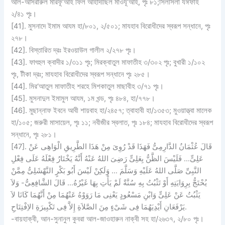
আল-আসরারুল মারফূ‘আহ ফিল আহাদীছিল মাওযূ‘আহ, পৃঃ ৮১;সিলসিলা যঈফাহ
২/৪১ পৃঃ।
[41]. মুসনাদে ইমাম আযম হা/৮০১, ২/৫০১; মাযহাব বিরোধীদের স্বরূপ সন্ধানে, পৃঃ
২৭৮।
[42]. বিস্তারিত দ্রঃ ইরওয়াউল গালীল ২/২৭৮ পৃঃ।
[43]. ফাৎহুল ক্বাদীর ১/৩১১ পৃঃ; মিরক্বাতুল মাফাতীহ ৩/৩০২ পৃঃ; বুখারী ১/১০২
পৃঃ, টীকা দ্রঃ; মাযহাব বিরোধীদের স্বরূপ সন্ধানে পৃঃ ২৮৫।
[44]. মির‘আতুল মাফাতীহ শরহে মিশকাতুল মাছাবীহ ৩/৭১ পৃঃ।
[45]. মুসনাদুল ইমামুল আযম, ১ম খন্ড, পৃঃ ৪৮৪, হা/৭৭৮।
[46]. মুছান্নাফ ইবনে আবী শায়বাহ হা/২৪৫৭; ত্বাহাবী হা/১৩৫৩; মুওয়াত্ত্বা মালেক
হা/১০৫; জরুরী মাসায়েল, পৃঃ ১১; নবীজীর স্বলাত, পৃঃ ১৮৪; মাযহাব বিরোধীদের স্বরূপ
সন্ধানে, পৃঃ ২৮১।
[47]. قَالَ عُثْمَانُ الدَّارِمِىُّ فَهَذَا قَدْ رُوِىَ مِنْ هَذَا الطَّرِيقِ الْوَاهِى عَنْ
عَلِىٍّ… فَلَيْسَ الظَّنُّ بِعَلِىٍّ رَضِىَ اللهُ عَنْهُ أَنَّهُ يَخْتَارُ فِعْلَهُ عَلَى فِعْلِ
النَّبِىِّ صَلَّى اللهُ عَلَيْهِ وَسَلَّمَ … وَلَكِنْ لَيْسَ أَبُو بَكْرٍ النَّهْشَلِىُّ مِمَّنْ
يُحْتَجُّ بِرِوَايَتِهِ أَوْ تَثْبُتُ بِهِ سُنَّةٌ لَمْ يَأْتِ بِهَا غَيْرُهُ… قَالَ الشَّافِعِىُّ- وَلاَ
يَثْبُتُ عَنْ عَلِىٍّ وَابْنِ مَسْعُودٍ يَعْنِى مَا رَوَوْهُ عَنْهُمَا مِنْ أَنَّهُمَا كَانَا لاَ
يَرْفَعَانِ أَيْدِيَهُمَا فِى شَىْءٍ مِنَ الصَّلاَةِ إِلاَّ فِى تَكْبِيرَةِ الاِفْتِتَاحِ.
-বায়হাক্বী, আন-সুনানুল কুবরা আল-জাওহারুন নাক্বী সহ হা/২৬৩৭, ২/৮০ পৃঃ।