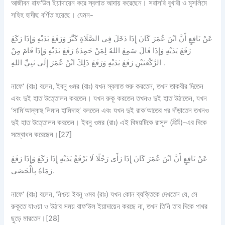
আজীবন রাফ‘উল ইয়াদায়েন করে স্বলাত আদায় করেছেন। সরাসরি বুখারী ও মুসলিমে
সহিহ হাদীছ বর্ণিত হয়েছে। যেমন-
عَنْ نَافِعٍ أَنَّ ابْنَ عُمَرَ كَانَ إِذَا دَخَلَ فِي الصَّلَاةِ كَبَّرَ وَرَفَعَ يَدَيْهِ وَإِذَا رَكَعَ
رَفَعَ يَدَيْهِ وَإِذَا قَالَ سَمِعَ اللهُ لِمَنْ حَمِدَهُ رَفَعَ يَدَيْهِ وَإِذَا قَامَ مِنْ
الرَّكْعَتَيْنِ رَفَعَ يَدَيْهِ وَرَفَعَ ذَلِكَ ابْنُ عُمَرَ إِلَى نَبِيِّ اللهِ .
নাফে‘ (রাঃ) বলেন, ইবনু ওমর (রাঃ) যখন স্বলাত শুরু করতেন, তখন তাকবীর দিতেন
এবং দুই হাত উত্তোলন করতেন। যখন রুকূ করতেন তখনও দুই হাত উঠাতেন, যখন
‘সামি‘আল্লাহু লিমান হামিদাহ’ বলতেন এবং যখন দুই রাক‘আতের পর দাঁড়াতেন তখনও
দুই হাত উত্তোলন করতেন। ইবনু ওমর (রাঃ) এই বিষয়টিকে রাসূল (ﷺ)-এর দিকে
সম্বোধন করেছেন।[27]
عَنْ نَافِعٍ أَنَّ ابْنَ عُمَرَ كَانَ إِذَا رَأَى رَجُلًا لَا يَرْفَعُ يَدَيْهِ إِذَا رَكَعَ وَإِذَا رَفَعَ
رَمَاهُ بِالْحَصَى.
নাফে‘ (রাঃ) বলেন, নিশ্চয় ইবনু ওমর (রাঃ) যখন কোন ব্যক্তিকে দেখতেন যে, সে
রুকূতে যাওয়া ও উঠার সময় রাফ‘উল ইয়াদায়েন করছে না, তখন তিনি তার দিকে পাথর
ছুড়ে মারতেন।[28]