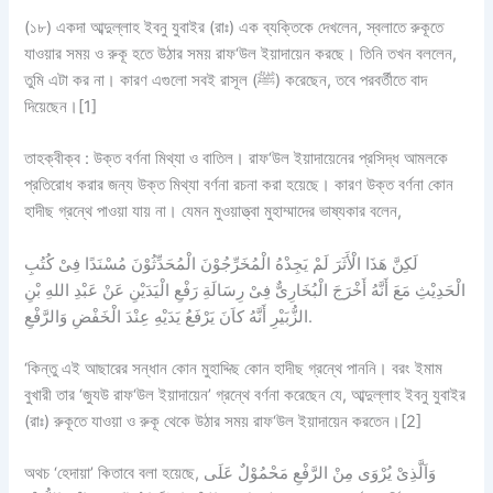
(১৮) একদা আব্দুল্লাহ ইবনু যুবাইর (রাঃ) এক ব্যক্তিকে দেখলেন, স্বলাতে রুকূতে
যাওয়ার সময় ও রুকূ হতে উঠার সময় রাফ‘উল ইয়াদায়েন করছে। তিনি তখন বললেন,
তুমি এটা কর না। কারণ এগুলো সবই রাসূল (ﷺ) করেছেন, তবে পরবর্তীতে বাদ
দিয়েছেন।[1]
তাহক্বীক্ব :
উক্ত বর্ণনা
মিথ্যা ও বাতিল
। রাফ‘উল ইয়াদায়েনের প্রসিদ্ধ আমলকে
প্রতিরোধ করার জন্য উক্ত মিথ্যা বর্ণনা রচনা করা হয়েছে। কারণ উক্ত বর্ণনা কোন
হাদীছ গ্রন্থে পাওয়া যায় না। যেমন মুওয়াত্ত্বা মুহাম্মাদের ভাষ্যকার বলেন,
لَكِنَّ هَذَا الْأَثَرَ لَمْ يَجِدْهُ الْمُخَرِّجُوْنَ الْمُحَدِّثُوْنَ مُسْنَدًا فِىْ كُتُبِ
الْحَدِيْثِ مَعَ أَنَّهُ أَخْرَجَ الْبُخَارِىٌّ فِىْ رِسَالَةِ رَفْعِ الْيَدَيْنِ عَنْ عَبْدِ اللهِ بْنِ
الزُّبَيْرِ أَنَّهُ كاَنَ يَرْفَعُ يَدَيْهِ عِنْدَ الْخَفْضِ وَالرَّفْعِ.
‘কিন্তু এই আছারের সন্ধান কোন মুহাদ্দিছ কোন হাদীছ গ্রন্থে পাননি। বরং ইমাম
বুখারী তার ‘জুযউ রাফ‘উল ইয়াদায়েন’ গ্রন্থে বর্ণনা করেছেন যে, আব্দুল্লাহ ইবনু যুবাইর
(রাঃ) রুকূতে যাওয়া ও রুকূ থেকে উঠার সময় রাফ‘উল ইয়াদায়েন করতেন।[2]
অথচ ‘হেদায়া’ কিতাবে বলা হয়েছে, وَاَلَّذِىْ يُرْوَى مِنْ الرَّفْعِ مَحْمُوْلٌ عَلَى