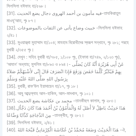
সিলসিলা যঈফাহ হা/৫৬৮।
[31]. فيه مأمون بن أحمد الهروى دجال يضع الحديث-তাযকিরাতুল
মাওযূ‘আত, পৃঃ ৮৭।
[32]. خبيث وضاع يأتى عن الثقات بالموضوعات -সিলসিলা যঈফাহ
২/৪১।
[33]. মুওয়াত্ত্বা মুহাম্মাদ হা/১০৪; মাযহাব বিরোধীদের স্বরূপ সন্ধানে, পৃঃ ২৮১; শরহে
বুখারী ২/৩৫৫ পৃঃ।
[34]. দেখুন : সহিহ বুখারী হা/৭৮৫, ১/১০৮ পৃঃ, (ইফাবা হা/৭৪৯, ২/১২৩ পৃঃ),
‘আযান’ অধ্যায়; মুসলিম হা/৮৯৩ ও ৮৯৪।- عَنْ أَبِى هُرَيْرَةَ أَنَّهُ كَانَ يُصَلِّى
بِهِمْ فَيُكَبِّرُ كُلَّمَا خَفَضَ وَرَفَعَ فَإِذَا انْصَرَفَ قَالَ إِنِّى لأَشْبَهُكُمْ صَلاَةً
بِرَسُولِ اللهِ صَلَّى اللهُ عَلَيْهِ وَسَلَّمَ
[35]. বুখারী, রাফ‘উল ইয়াদায়েন হা/১৭, পৃঃ ১৮।
[36]. আবু আব্দুল্লাহ আল-হাকিম, আল-মাদখাল, পৃঃ ১০১।
[37]. محمد بن عكاشة يضع الحديث -তানকীহুল কালাম, পৃঃ ২৮৩।
[38].هَذَا حَدِيْثٌ بَاطِلٌ لاَ أَصْلَ لَهُ وَالْمَأْمُوْنُ بْنُ أَحْمَدَ هَذَا كَانَ دَجَّاٌل
مِنَ الدَّجَاجَةِ كَذَّابًا وَضَّاعًا -তানক্বীহ, পৃঃ ২৮২।
[39]. সিলসিলা যঈফাহ, ২/৪১।
[40]. هَذَا الْحَدِيْثَ وَضَعَهُ مُحَمَّدُ بْنُ عُكَاشَةَ الْكِرْمَانِىُّ قَبَّحَهُ اللهُ -ঐ,