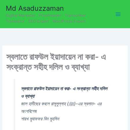
C
Skip
Md Asaduzzaman
a
to
t
Digital Marketer . Proofreader . Transcriber .
content
e
Translator . SEO Expert . WordPress Expert
g
o
r
i
e
স্বলাতে রাফউল ইয়াদায়েন না করা- এ
s
সংক্রান্ত সহীহ দলিল ও ব্যাখ্যা
স্বলাতে রাফউল ইয়াদায়েন না করা- এ সংক্রান্ত সহীহ দলিল
ও ব্যাখ্যা
জাল হাদীছের কবলে রাসূলুল্লাহ (ﷺ)-এর স্বলাত- এর
অংশবিশেষ
শায়খ মুযাফফর বিন মুহসিন