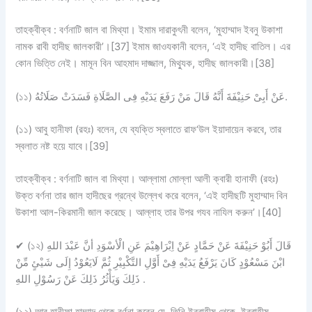
তাহক্বীক্ব :
বর্ণনাটি
জাল বা মিথ্যা।
ইমাম দারাকুৎনী বলেন, ‘মুহাম্মাদ ইবনু উকাশা
নামক রাবী হাদীছ জালকারী’।[37] ইমাম জাওযকানী বলেন, ‘এই হাদীছ বাতিল। এর
কোন ভিত্তি নেই। মামূন বিন আহমাদ দাজ্জাল, মিথ্যুক, হাদীছ জালকারী।[38]
(১১) عَنْ أَبِىْ حَنِيْفَةَ أَنَّهُ قَالَ مَنْ رَفَعَ يَدَيْهِ فِى الصَّلَاةِ فَسَدَتْ صَلَاتُهُ.
(১১) আবু হানীফা (রহঃ) বলেন, যে ব্যক্তি স্বলাতে রাফ‘উল ইয়াদায়েন করবে, তার
স্বলাত নষ্ট হয়ে যাবে।[39]
তাহক্বীক্ব :
বর্ণনাটি
জাল বা মিথ্যা।
আল্লামা মোল্লা আলী ক্বারী হানাফী (রহঃ)
উক্ত বর্ণনা তার জাল হাদীছের গ্রন্থে উল্লেখ করে বলেন, ‘এই হাদীছটি মুহাম্মাদ বিন
উকাশা আল-কিরমানী জাল করেছে। আল্লাহ তার উপর গযব নাযিল করুন’।[40]
✔
(১২) قَالَ أَبُوْ حَنِيْفَةَ عَنْ حَمَّادٍ عَنْ اِبْرَاهِيْمَ عَنِ الْأسْوَدِ أنَّ عَبْدَ اللهِ
ابْنَ مَسْعُوْدٍ كَانَ يَرْفَعُ يَدَيْهِ فِىْ أَوَّلِ التَّكْبِيْرِ ثُمَّ لَايَعُوْدُ إِلَى شَيْئٍ مِّنْ
ذَلِكَ وَيَأْثُرُ ذَلِكَ عَنْ رَسُوْلِ اللهِ .