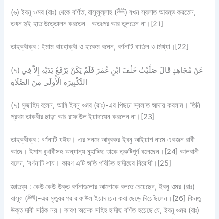
(৬) ইবনু ওমর (রাঃ) থেকে বর্ণিত, রাসূলুল্লাহ (ﷺ) যখন স্বলাত আরম্ভ করতেন,
তখন দুই হাত উত্তোলন করতেন। অতঃপর আর তুলতেন না।[21]
তাহক্বীক্ব : ইমাম বায়হাক্বী ও হাকেম বলেন, বর্ণনাটি বাতিল ও মিথ্যা।[22]
(৭) عَنْ مُجَاهِدٍ قَالَ صَلَّيْتُ خَلْفَ ابْنِ عُمَرَ فَلَمْ يَكُنْ يَرْفَعُ يَدَيْهِ إِلاَّ فِي
التَّكْبِيرَةِ الْأُولَى مِنَ الصَّلَاةِ.
(৭) মুজাহিদ বলেন, আমি ইবনু ওমর (রাঃ)-এর পিছনে স্বলাত আদায় করলাম। তিনি
প্রথম তাকবীর ছাড়া আর রাফ‘উল ইয়াদায়েন করলেন না।[23]
তাহক্বীক্ব :
বর্ণনাটি
যঈফ।
এর সনদে আবুবকর ইবনু আইয়াশ নামে একজন রাবী
আছে। ইমাম বুখারীসহ অন্যান্য মুহাদ্দিছ তাকে ত্রুটিপূর্ণ বলেছেন।[24] আলবানী
বলেন, ‘বর্ণনাটি শায। কারণ এটি অতি পরিচিত হাদীছের বিরোধী।[25]
জ্ঞাতব্য :
কেউ কেউ উক্ত বর্ণনাগুলোর আলোকে বলতে চেয়েছেন, ইবনু ওমর (রাঃ)
রাসূল (ﷺ)-এর মৃত্যুর পর রাফ‘উল ইয়াদায়েন করা ছেড়ে দিয়েছিলেন।[26] কিন্তু
উক্ত দাবী সঠিক নয়। কারণ অনেক সহিহ হাদীছ বর্ণিত হয়েছে যে, ইবনু ওমর (রাঃ)