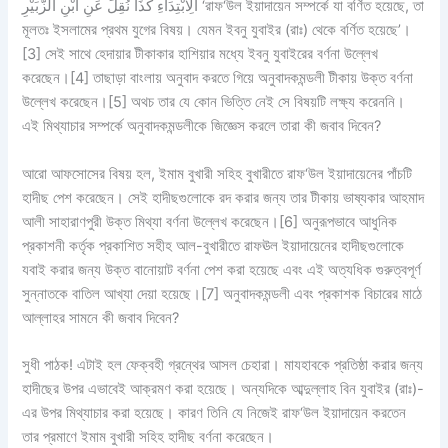
الِابْتِدَاءِ كَذَا نُقِلَ عَنِ ابْنِ الزُّبَيْرِ ‘রাফ‘উল ইয়াদায়েন সম্পর্কে যা বর্ণিত হয়েছে, তা
মূলতঃ ইসলামের প্রথম যুগের বিষয়। যেমন ইবনু যুবাইর (রাঃ) থেকে বর্ণিত হয়েছে’।
[3] সেই সাথে হেদায়ার টীকাকার হাশিয়ার মধ্যে ইবনু যুবাইরের বর্ণনা উল্লেখ
করেছেন।[4] তাছাড়া বাংলায় অনুবাদ করতে গিয়ে অনুবাদকমন্ডলী টীকায় উক্ত বর্ণনা
উল্লেখ করেছেন।[5] অথচ তার যে কোন ভিত্তি নেই সে বিষয়টি লক্ষ্য করেননি।
এই মিথ্যাচার সম্পর্কে অনুবাদকমন্ডলীকে জিজ্ঞেস করলে তারা কী জবাব দিবেন?
আরো আফসোসের বিষয় হল, ইমাম বুখারী সহিহ বুখারীতে রাফ‘উল ইয়াদায়েনের পাঁচটি
হাদীছ পেশ করেছেন। সেই হাদীছগুলোকে রদ করার জন্য তার টীকায় ভাষ্যকার আহমাদ
আলী সাহারাণপুরী উক্ত মিথ্যা বর্ণনা উল্লেখ করেছেন।[6] অনুরূপভাবে আধুনিক
প্রকাশনী কর্তৃক প্রকাশিত সহীহ আল-বুখারীতে রাফঊল ইয়াদায়েনের হাদীছগুলোকে
যবাই করার জন্য উক্ত বানোয়াট বর্ণনা পেশ করা হয়েছে এবং এই অত্যধিক গুরুত্বপূর্ণ
সুন্নাতকে বাতিল আখ্যা দেয়া হয়েছে।[7] অনুবাদকমন্ডলী এবং প্রকাশক বিচারের মাঠে
আল্লাহর সামনে কী জবাব দিবেন?
সুধী পাঠক!
এটাই হল ফেক্বহী গ্রন্থের আসল চেহারা। মাযহাবকে প্রতিষ্ঠা করার জন্য
হাদীছের উপর এভাবেই আক্রমণ করা হয়েছে। অন্যদিকে আব্দুল্লাহ বিন যুবাইর (রাঃ)-
এর উপর মিথ্যাচার করা হয়েছে। কারণ তিনি যে নিজেই রাফ‘উল ইয়াদায়েন করতেন
তার প্রমাণে ইমাম বুখারী সহিহ হাদীছ বর্ণনা করেছেন।