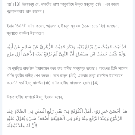
নয়’।[3] উল্লেখ্য যে, ভারতীয় ছাপা আবুদাঊদে উক্ত মন্তব্য নেই। এর কারণ
প্রকাশকরাই ভাল জানেন।
ইমাম তিরমিযী বর্ণনা করেন, আব্দুল্লাহ ইবনুল মুবারক (১১৮-১৮১ হিঃ) বলেছেন,
স্বলাতে রাফউল ইয়াদায়েন
قَدْ ثَبَتَ حَدِيْثُ مَنْ يَرْفَعُ يَدَيْهِ وَذَكَرَ حَدِيْثَ الزُّهْرِىِّ عَنْ سَالِمٍ عَنْ أَبِيْهِ
وَلَمْ يَثْبُتْ حَدِيْثُ ابْنِ مَسْعُوْدٍ أَنَّ النَّبِىَّ لَمْ يَرْفَعْ يَدَيْهِ إِلاَّ فِىْ أَوَّلِ مَرَّةٍ.
‘যে ব্যক্তি রাফ‘উল ইয়াদায়েন করে তার হাদীছ সাব্যস্ত হয়েছে। অতঃপর তিনি সালেম
বর্ণিত যুহরীর হাদীছ পেশ করেন। তবে রাসূল (ﷺ) একবার ছাড়া রাফ‘উল ইয়াদায়েন
করেননি মর্মে ইবনু মাসঊদ (রাঃ) বর্ণিত হাদীছ সাব্যস্ত হয়নি।[4]
উক্ত হাদীছ সম্পর্কে ইবনু হিববান বলেন,
هَذَا أَحْسَنُ خَبَرٍ رَوَى أَهْلُ الْكُوْفَةِ فِىْ نَفْيِ رَفْعِ الْيَدَيْنِ فِي الصَّلاَةِ عِنْدَ
الرُّكُوْعِ وَعِنْدَ الرَّفْعِ مِنْهُ وَهُوَ فِي الْحَقِيْقَةِ أَضْعَفُ شَيْءٍ يُعَوَّلُ عَلَيْهِ
لِأَنَّ لَهُ عِلَلاً تُبْطِلُهُ.