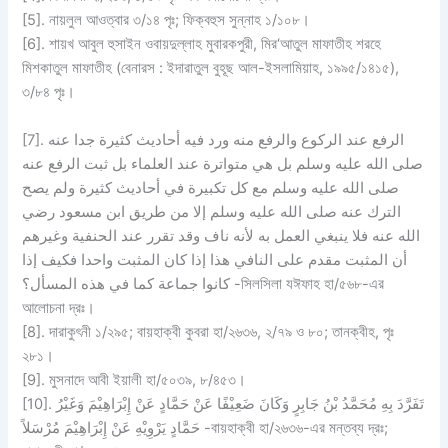
[5]. নায়লুল আওত্বার ৩/১৪ পৃঃ; ফিক্বহুস সুন্নাহ ১/১০৮।
[6]. শায়খ আবুল হুসাইন ওবায়দুল্লাহ মুবারকপুরী, মির‘আতুল মাফাতীহ শরহে
মিশকাতুল মাফাতীহ (বেনারস : ইদারাতুল বুহূছ আল-ইসলামিয়াহ, ১৯৯৫/১৪১৫),
৩/৮৪ পৃঃ।
[7]. الرفع عند الركوع والرفع منه ورد فيه أحاديث كثيرة جدا عنه
صلى الله عليه وسلم بل هي متواترة عند العلماء بل ثبت الرفع عنه
صلى الله عليه وسلم مع كل تكبيرة في أحاديث كثيرة ولم يصح
الترك عنه صلى الله عليه وسلم إلا من طريق ابن مسعود رضي
الله عنه فلا ينبغي العمل به لأنه ناف وقد تقرر عند الحنفية وغيرهم
أن المثبت مقدم على النافي هذا إذا كان المثبت واحدا فكيف إذا
كانوا جماعة كما في هذه المسأل؟ -সিলসিলা যঈফাহ হা/৫৬৮-এর
আলোচনা দ্রঃ।
[8]. দারাকুৎনী ১/২৯৫; বায়হাক্বী কুবরা হা/২৬৩৬, ২/৭৯ ও ৮০; তানক্বীহ, পৃঃ
২৮১।
[9]. মুসনাদে আবী ইয়ালী হা/৫০৩৯, ৮/৪৫৩।
[10]. تَفَرَّدَ بِهِ مُحَمَّدُ بْنُ جَابِرٍ وَكَانَ ضَعِيْفًا عَنْ حَمَّادٍ عَنْ إِبْرَاهِيْمَ وَغَيْرُ
حَمَّادٍ يَرْوِيْهِ عَنْ إِبْرَاهِيْمَ مُرْسَلاً -বায়হাক্বী হা/২৬৩৬-এর মন্তব্য দ্রঃ;