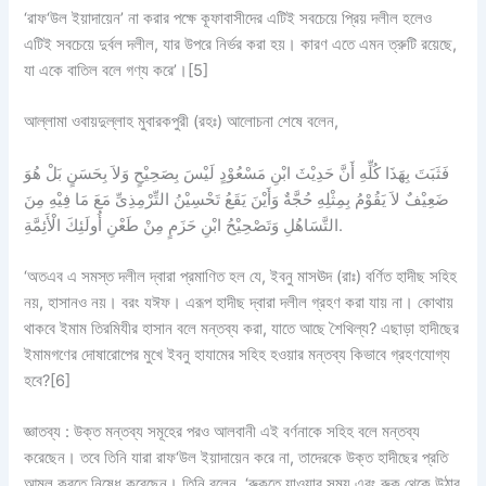
‘রাফ‘উল ইয়াদায়েন’ না করার পক্ষে কূফাবাসীদের এটিই সবচেয়ে প্রিয় দলীল হলেও
এটিই সবচেয়ে দুর্বল দলীল, যার উপরে নির্ভর করা হয়। কারণ এতে এমন ত্রুটি রয়েছে,
যা একে বাতিল বলে গণ্য করে’।[5]
আল্লামা ওবায়দুল্লাহ মুবারকপুরী (রহঃ) আলোচনা শেষে বলেন,
فَثَبَتَ بِهَذَا كُلِّهِ أَنَّ حَدِيْثَ ابْنِ مَسْعُوْدٍ لَيْسَ بِصَحِيْحٍ وَلاَ بِحَسَنٍ بَلْ هُوَ
ضَعِيْفٌ لاَ يَقُوْمُ بِمِثْلِهِ حُجَّةٌ وَأَيْنَ يَقَعُ تَحْسِيْنُ التِّرْمِذِىِّ مَعَ مَا فِيْهِ مِنَ
التَّسَاهُلِ وَتَصْحِيْحُ ابْنِ حَزَمٍ مِنْ طَعْنِ أُولَئِكَ الْأَئِمَّةِ.
‘অতএব এ সমস্ত দলীল দ্বারা প্রমাণিত হল যে, ইবনু মাসঊদ (রাঃ) বর্ণিত হাদীছ সহিহ
নয়, হাসানও নয়। বরং যঈফ। এরূপ হাদীছ দ্বারা দলীল গ্রহণ করা যায় না। কোথায়
থাকবে ইমাম তিরমিযীর হাসান বলে মন্তব্য করা, যাতে আছে শৈথিল্য? এছাড়া হাদীছের
ইমামগণের দোষারোপের মুখে ইবনু হাযামের সহিহ হওয়ার মন্তব্য কিভাবে গ্রহণযোগ্য
হবে?[6]
জ্ঞাতব্য :
উক্ত মন্তব্য সমূহের পরও আলবানী এই বর্ণনাকে সহিহ বলে মন্তব্য
করেছেন। তবে তিনি যারা রাফ‘উল ইয়াদায়েন করে না, তাদেরকে উক্ত হাদীছের প্রতি
আমল করতে নিষেধ করেছেন। তিনি বলেন, ‘রুকূতে যাওয়ার সময় এবং রুকূ থেকে উঠার