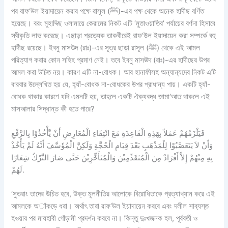
পর রাফ‘উল ইয়াদায়েন করার পক্ষে রাসূল (ﷺ)-এর পক্ষ থেকে অনেক হাদীছ বর্ণিত
হয়েছে। বরং মুহাদ্দিছ ওলামায়ে কেরামের নিকট এটি ‘মুতাওয়াতির’ পর্যায়ের বর্ণনা হিসাবে
স্বীকৃতি লাভ করেছে। এছাড়া প্রত্যেক তাকবীরেই রাফ‘উল ইয়াদায়েন করা সম্পর্কে বহু
হাদীছ রয়েছে। ইবনু মাসঊদ (রাঃ)-এর সূত্র ছাড়া রাসূল (ﷺ) থেকে এই আমল
পরিত্যাগ করার কোন সহিহ প্রমাণ নেই। তবে ইবনু মাসঊদ (রাঃ)-এর হাদীছের উপর
আমল করা উচিত নয়। কারণ এটি না-বোধক। আর হানাফীসহ অন্যান্যদের নিকট এটি
বারবার উল্লেখিত হয় যে, হ্যাঁ-বোধক না-বোধকের উপর প্রাধান্য পায়। একটি হ্যাঁ-
বোধক থাকার কারণে যদি এমনটি হয়, তাহলে একটি ঐক্যবদ্ধ জামা‘আত থাকলে এই
মাসআলার সিদ্ধান্ত কী হতে পারে?
فَيَلْزَمُهُمْ عَمَلاً بِهَذِهِ الْقَاعِدَةِ مَعَ انْتِفَاءِ الْمُعَارِضِ أَنْ يَّأْخُذُوْا بِالرَّفْعِ
وَأَنْ لاَ يَتَعَصَّبُوْا لِلْمَذْهَبِ بَعْدَ قِيَامِ الْحُجَّةِ وَلَكِنَّ الْمُؤَسَّفَ أَنَّهُ لَمْ يَأْخُذْ
بِهِ مِنْهُمْ إِلاَّ أَفْرَادٌ مِنَ الْمُتَقَدِّمِيْنَ وَالْمُتَأَخِّرِيْنَ حَتَّى صَارَ التَّرْكُ شِعَارًا
لَهُمْ.
‘সুতরাং তাদের উচিত হবে, উক্ত মূলনীতির আলোকে বিরোধিতাকে প্রত্যাখ্যান করে এই
আমলকে অাঁকড়ে ধরা। অর্থাৎ তারা রাফ‘উল ইয়াদায়েন করবে এবং দলীল সাব্যস্ত
হওয়ার পর মাযহাবী গোঁড়ামী প্রদর্শন করবে না। কিন্তু দুঃখজনক হল, পূর্ববর্তী ও