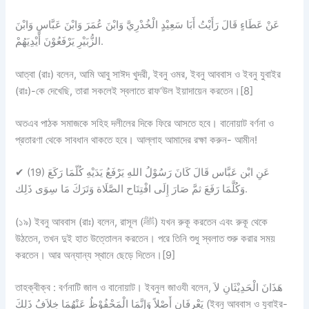
عَنْ عَطَاءٍ قَالَ رَأَيْتُ أَبَا سَعِيْدٍ الْخُدْرِيَّ وَابْنَ عُمَرَ وَابْنَ عَبَّاسٍ وَابْنَ
الزُّبَيْرِ يَرْفَعُوْنَ أَيْدِيَهُمْ.
আত্বা (রাঃ) বলেন, আমি আবু সাঈদ খুদরী, ইবনু ওমর, ইবনু আববাস ও ইবনু যুবাইর
(রাঃ)-কে দেখেছি, তারা সকলেই স্বলাতে রাফ‘উল ইয়াদায়েন করতেন।[8]
অতএব পাঠক সমাজকে সহিহ দলীলের দিকে ফিরে আসতে হবে। বানোয়াট বর্ণনা ও
প্রতারণা থেকে সাবধান থাকতে হবে। আল্লাহ আমাদের রক্ষা করুন- আমীন!
✔
(19) عَنِ ابْن عَبَّاس قَالَ كَانَ رَسُوْلُ اللهِ يَرْفَعُ يَدَيْهِ كُلّمَا رَكَعَ
وَكُلَّمَا رَفَعَ ثمَّ صَارَ إِلَى افْتِتَاح الصَّلَاة وَتَرَكَ مَا سِوَى ذَلِك.
(১৯) ইবনু আববাস (রাঃ) বলেন, রাসূল (ﷺ) যখন রুকূ করতেন এবং রুকূ থেকে
উঠতেন, তখন দুই হাত উত্তোলন করতেন। পরে তিনি শুধু স্বলাত শুরু করার সময়
করতেন। আর অন্যান্য স্থানে ছেড়ে দিতেন।[9]
তাহক্বীক্ব :
বর্ণনাটি
জাল ও বানোয়াট।
ইবনুল জাওযী বলেন, هَذَانَ الْحَدِيْثَانِ لاَ
يَعْرِفَانِ أَصْلاً وَإِنَّمَا الْمَحْفُوْظُ عَنْهُمَا خِلاَفُ ذَلِكَ (ইবনু আববাস ও যুবাইর-