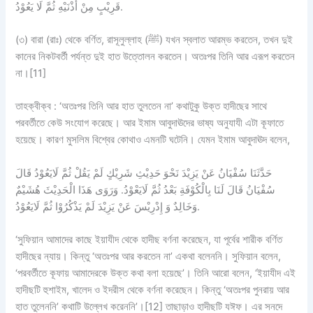
قَرِيْبٍ مِنْ أُذْنَيْهِ ثُمَّ لَا يَعُوْدُ.
(৩) বারা (রাঃ) থেকে বর্ণিত, রাসূলুল্লাহ (ﷺ) যখন স্বলাত আরম্ভ করতেন, তখন দুই
কানের নিকটবর্তী পর্যন্ত দুই হাত উত্তোলন করতেন। অতঃপর তিনি আর এরূপ করতেন
না।[11]
তাহক্বীক্ব :
‘অতঃপর তিনি আর হাত তুলতেন না’ কথাটুকু উক্ত হাদীছের সাথে
পরবর্তীতে কেউ সংযোগ করেছে। আর ইমাম আবুদাঊদের ভাষ্য অনুযাযী এটা কূফাতে
হয়েছে। কারণ মুসলিম বিশ্বের কোথাও এমনটি ঘটেনি। যেমন ইমাম আবুদাঊদ বলেন,
حَدَّثَنَا سُفْيَانُ عَنْ يَزِيْدَ نَحْوَ حَدِيْثِ شَرِيْكٍ لَمْ يَقُلْ ثُمَّ لَايَعُوْدُ قَالَ
سُفْيَانُ قَالَ لَنَا بِالْكُوْفَةِ بَعْدُ ثُمَّ لَايَعْوْدُ. وَرَوَى هَذَا الْحَدِيْثَ هُشَيْمٌ
وَخَالِدٌ وَ إِدْرِيْسَ عَنْ يَزِيْدَ لَمْ يَذْكُرُوْا ثُمَّ لَايَعُوْدُ.
‘সুফিয়ান আমাদের কাছে ইয়াযীদ থেকে হাদীছ বর্ণনা করেছেন, যা পূর্বের শারীক বর্ণিত
হাদীছের ন্যায়। কিন্তু ‘অতঃপর আর করতেন না’ একথা বলেননি। সুফিয়ান বলেন,
‘পরবর্তীতে কূফায় আমাদেরকে উক্ত কথা বলা হয়েছে’। তিনি আরো বলেন, ‘ইয়াযীদ এই
হাদীছটি হুশাইম, খালেদ ও ইদরীস থেকে বর্ণনা করেছেন। কিন্তু ‘অতঃপর পুনরায় আর
হাত তুলেননি’ কথাটি উল্লেখ করেননি’।[12] তাছাড়াও হাদীছটি যঈফ। এর সনদে