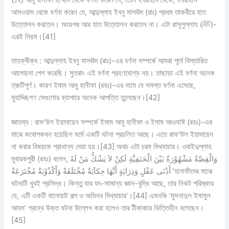
(১২) আবু হানীফা হাম্মাদ থেকে বর্ণনা করেন যে, তিনি ইবরাহীম থেকে, ইবরাহীম
আসওয়াদ থেকে বর্ণনা করেন যে, আব্দুল্লাহ ইবনু মাসঊদ (রাঃ) প্রথম তাকবীরে হাত
উত্তোলন করতেন। অতঃপর আর হাত উত্তোলন করতেন না। এটা রাসূলুল্লাহ (ﷺ)-
এরই নিয়ম।[41]
তাহক্বীক্ব :
আব্দুল্লাহ ইবনু মাসঊদ (রাঃ)-এর বর্ণনা সম্পর্কে আমরা পূর্বে বিস্তারিত
আলোচনা পেশ করেছি। সুতরাং এই বর্ণনা গ্রহণযোগ্য নয়। তাছাড়া এই বর্ণনা অনেক
ত্রুটিপূর্ণ। কারণ ইমাম আবু হানীফা (রহঃ)-এর নামে যে সমস্ত বর্ণনা এসেছে,
মুহাদ্দিছগণ সেগুলোর ব্যাপারে অনেক আপত্তি তুলেছেন।[42]
জ্ঞাতব্য :
রাফ‘উল ইয়াদায়েন সম্পর্কে ইমাম আবু হানীফা ও ইমাম আওযাঈ (রহঃ)-এর
মাঝে কথোপকথন হয়েছিল মর্মে একটি ঘটনা প্রচলিত আছে। এতে রাফ‘উল ইয়াদায়েন
না করার বিষয়কে প্রাধান্য দেয়া হয়।[43] অথচ এটা চরম মিথ্যাচার। ওবাইদুল্লাহ
মুবারকপুরী (রহঃ) বলেন, وَالْقِصَّةُ مَشْهُوْرَةٌ بَيْنَ الْحَنَفِيَّةِ لَكِنْ لاَ يَشُكُّ مَنْ لَهُ
أَدْنَى عَقْلٍ وَدِرَايَةٍ أَنَّهَا حِكاَيَةٌ مُخْتَلَقَةٌ وَأَكْذُوْبَةٌ مُخْتَرَعَةٌ ‘হানাফীদের মাঝে
ঘটনাটি খুবই প্রসিদ্ধ। কিন্তু যার যৎ-সামান্য জ্ঞান-বুদ্ধি আছে, তার নিকট পরিষ্কার
যে, এটি একটি বানোয়াট গল্প ও অভিনব মিথ্যাচার’।[44] এমনকি ‘মুসনাদুল ইমামুল
আযম’ গ্রন্থে উক্ত ঘটনা উল্লেখ করা হলেও তার টীকাকার ভিত্তিহীন বলেছেন।
[45]