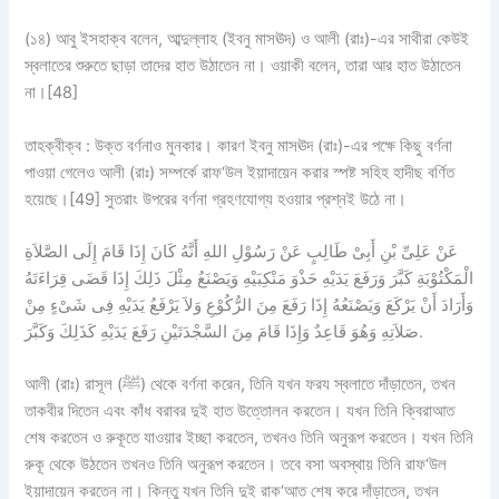
(১৪) আবু ইসহাক্ব বলেন, আব্দুল্লাহ (ইবনু মাসঊদ) ও আলী (রাঃ)-এর সাথীরা কেউই
স্বলাতের শুরুতে ছাড়া তাদের হাত উঠাতেন না। ওয়াকী বলেন, তারা আর হাত উঠাতেন
না।[48]
তাহক্বীক্ব :
উক্ত বর্ণনাও
মুনকার।
কারণ ইবনু মাসঊদ (রাঃ)-এর পক্ষে কিছু বর্ণনা
পাওয়া গেলেও আলী (রাঃ) সম্পর্কে রাফ‘উল ইয়াদায়েন করার স্পষ্ট সহিহ হাদীছ বর্ণিত
হয়েছে।[49] সুতরাং উপরের বর্ণনা গ্রহণযোগ্য হওয়ার প্রশ্নই উঠে না।
عَنْ عَلِىِّ بْنِ أَبِىْ طَالِبٍ عَنْ رَسُوْلِ اللهِ أَنَّهُ كَانَ إِذَا قَامَ إِلَى الصَّلاَةِ
الْمَكْتُوْبَةِ كَبَّرَ وَرَفَعَ يَدَيْهِ حَذْوَ مَنْكِبَيْهِ وَيَصْنَعُ مِثْلَ ذَلِكَ إِذَا قَضَى قِرَاءَتَهُ
وَأَرَادَ أَنْ يَرْكَعَ وَيَصْنَعُهُ إِذَا رَفَعَ مِنَ الرُّكُوْعِ وَلاَ يَرْفَعُ يَدَيْهِ فِى شَىْءٍ مِنْ
صَلاَتِهِ وَهُوَ قَاعِدٌ وَإِذَا قَامَ مِنَ السَّجْدَتَيْنِ رَفَعَ يَدَيْهِ كَذَلِكَ وَكَبَّرَ.
আলী (রাঃ) রাসূল (ﷺ) থেকে বর্ণনা করেন, তিনি যখন ফরয স্বলাতে দাঁড়াতেন, তখন
তাকবীর দিতেন এবং কাঁধ বরাবর দুই হাত উত্তোলন করতেন। যখন তিনি ক্বিরাআত
শেষ করতেন ও রুকূতে যাওয়ার ইচ্ছা করতেন, তখনও তিনি অনুরূপ করতেন। যখন তিনি
রুকূ থেকে উঠতেন তখনও তিনি অনুরূপ করতেন। তবে বসা অবস্থায় তিনি রাফ‘উল
ইয়াদায়েন করতেন না। কিন্তু যখন তিনি দুই রাক‘আত শেষ করে দাঁড়াতেন, তখন