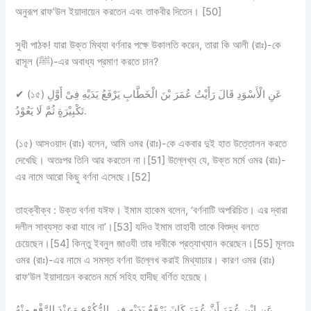
অনুরূপ রাফ‘উল ইয়াদায়েন করতেন এবং তাকবীর দিতেন। [50]
সুধী পাঠক!
যারা উক্ত মিথ্যা বর্ণনার পক্ষে উকালতি করেন, তারা কি আলী (রাঃ)-কে
রাসূল (ﷺ)-এর অবাধ্য প্রমাণ করতে চান?
✔
(১৫) عَنِ الْأَسْوَدِ قَالَ رَأَيْتُ عُمَرَ بْنَ الْخَطَّابِ يَرْفَعُ يَدَيْهِ فِىْ أَوَّلِ
تَكْبِيْرَةٍ ثُمَّ لَا يَعُوْدُ.
(১৫) আসওয়াদ (রাঃ) বলেন, আমি ওমর (রাঃ)-কে একবার দুই হাত উত্তোলন করতে
দেখেছি। অতঃপর তিনি আর করতেন না।[51] উল্লেখ্য যে, উক্ত মর্মে ওমর (রাঃ)-
এর নামে আরো কিছু বর্ণনা এসেছে।[52]
তাহক্বীক্ব :
উক্ত বর্ণনা
যঈফ
। ইমাম হাকেম বলেন, ‘বর্ণনাটি অপরিচিত। এর দ্বারা
দলীল সাব্যস্ত করা যাবে না’।[53] যদিও ইমাম তাহাবী তাকে বিশুদ্ধ বলতে
চেয়েছেন।[54] কিন্তু ইবনুল জাওযী তার দাবীকে প্রত্যাখ্যান করেছেন।[55] মূলতঃ
ওমর (রাঃ)-এর নামে এ সমস্ত বর্ণনা উল্লেখ করাই মিথ্যাচার। কারণ ওমর (রাঃ)
রাফ‘উল ইয়াদায়েন করতেন মর্মে সহিহ হাদীছ বর্ণিত হয়েছে।
عَنِ ابْنِ عُمَرَ أَنَّ عُمَرَ كَانَ يَرْفَعُ يَدَيْهِ فِى الرُّكُوْعِ وَعِنْدَ الرَّفْعِ مِنْهُ.