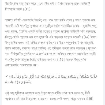
ইয়াযীদ বিন আবু যিয়াদ আছে। সে যঈফ রাবী। ইমাম আহমাদ বলেন, হাদীছটি
নিতান্তই যঈফ।[13]
আসলে বর্ণনাটি একেবারেই উদ্ভট; বরং একে জাল বলাই শ্রেয়। কারণ ‘পুনরায় আর
করেননি’ এই অংশটুকু কূফাতে কোন ব্যক্তি কর্তৃক সংযোজিত হয়েছে। মুহাদ্দিছ আবু
ওমর বলেন, ইয়াযীদ একাকী বর্ণনা করেছে। অনেক মুহাদ্দিছ হাদীছটি বর্ণনা করেছেন,
কিন্তু কেউই ‘পুনরায় আর হাত তুলেননি’ এই বক্তব্য উল্লেখ করেননি।[14] ইমাম
ইবনু মাঈন বলেন, এই হাদীছের সনদ সহিহ নয়। ইমাম আবুদাঊদ, ইমাম খাত্বাবী,
ইমাম আহমাদ, বাযযার প্রমুখ মুহাদ্দিছ এই হাদীছকে প্রত্যাখ্যান করেছেন। মূলকথা
হল, শীর্ষস্থানীয় মুহাদ্দিছগণ এ মর্মে একমত যে, হাদীছের শেষাংশে সংযোজিত বাড়তি
অংশটুকু কোন মানুষের তৈরি, হাদীছের অংশ নয়।[15] অতএব উক্ত বর্ণনা
কোনক্রমেই গ্রহণযোগ্য নয়।
✔
(৪) حَدَّثَنَا سُفْْيَانُ بِإِسْنَادِهِ بِهَذَا قَالَ فَرَفَعَ يَدَيْهِ فِىْ أَوَّلِ مَرَّةٍ وَقَالَ
بَعْضُهُمْ مَرَّةً وَاحَدَةً.
(৪) আবু সুফিয়ান আমাদের কাছে উক্ত সনদে হাদীছ বর্ণনা করে বলেন যে, তিনি
প্রথমবার দুই হাত উত্তোলন করেছেন। তাদের কেউ বলেন, মাত্র একবার।[16]