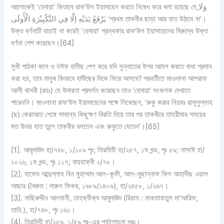
আলোকেই ‘হেদায়া’ কিতাবে রাফ‘উল ইয়াদায়েন করতে নিষেধ করে বলা হয়েছে যে,وَلَا
يَرْفَعُ يَدَيْهِ إلَّا فِي التَّكْبِيْرَةِ الْأُولَى ‘প্রথম তাকবীর ছাড়া আর হাত উঠাবে না’।
উক্ত বর্ণনাটি যাচাই না করেই ‘হেদায়া’ গ্রন্থকার রাফ‘উল ইয়াদায়েনের বিরুদ্ধে উক্ত
বর্ণনা পেশ করেছেন।[64]
সুধী পাঠক!
জাল ও যঈফ হাদীছ পেশ করে যদি সুন্নাতের উপর আমল করতে বাধা প্রদান
করা হয়, তবে মানুষ কিভাবে হাদীছের দিকে ফিরে আসবে? পরবর্তীতে মাওলানা আশরাফ
আলী থানবী (রহঃ) যে উদারতা প্রদর্শন করেছেন তাও ‘হেদায়া’ সংকলক দেখাতে
পারেননি। মাওলানা রাফ‘উল ইয়াদায়েনের পক্ষে লিখেছেন, ‘রুকু করার নিয়মঃ রাসূলুল্লাহ
(ছ) কেরাআত শেষে সামান্য কিছুক্ষণ বিরতি দিয়ে তার পর তাকবীরে তাহরীমার সময়ের
মত উভয় হাত তুলে তাকবীর বলতেন এবং রুকুতে যেতেন’।[65]
[1]. আবুদাঊদ হা/৭৪৮, ১/১০৯ পৃঃ; তিরমিযী হা/২৫৭, ১ম খন্ড, পৃঃ ৫৯; নাসাঈ হা/
১০২৬, ১ম খন্ড, পৃঃ ১১৭; বায়হাক্বী ২/৭৮।
[2]. হাফেয আব্দুল্লাহ বিন মুহাম্মাদ আল-কূফী, আল-মুছান্নাফ ফিল আহাদীছ ওয়াল
আছার (বৈরুত : দারুল ফিকর, ১৯৮৯/১৪০৯), হা/২৪৫৮, ১/২৬৭।
[3]. নাছিরুদ্দীন আলবানী, তাহক্বীক্ব আবুদাঊদ (রিয়ায : মাকতাবাতুল মা‘আরিফ,
তাবি.), হা/৭৪৮, পৃঃ ১৬১।
[4]. তিরমিযী হা/২৫৬, ১/৫৯ পৃঃ-এর পর্যালোচনা দ্রঃ।