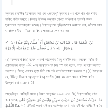
স্বলাতে রাফ‘উল ইয়াদায়েন করা এক গুরুত্বপূর্ণ সুন্নাত। এর পক্ষে শত শত সহিহ
হাদীছ বর্ণিত হয়েছে। কিন্তু বিভিন্ন অজুহাত দেখিয়ে অধিকাংশ মুছল্লী উক্ত
সুন্নাতকে প্রত্যাখ্যান করেছে। উক্ত ঠুনকো যুক্তিগুলোর অন্যতম হল, কতিপয় জাল
ও যঈফ হাদীছ। নিম্নে এ বিষয়ে আলোচনা পেশ করা হল-
✔
(
(১) عَنْ عَلْقَمَةَ قَالَ عَبْدُ اللهِ بْنُ مَسْعُوْدٍ أَلَا أُصَلِّىْ بِكُمْ صَلَاةَ
رَسُوْلِ اللهِ ؟ قَالَ فَصَلَّى فَلَمْ يَرْفَعْ يَدَيْهِ إِلَّا مَرَّةً.
(১) আলক্বামা (রাঃ) বলেন, একদা আব্দুল্লাহ ইবনু মাস‘ঊদ (রাঃ) বললেন, আমি কি
তোমাদেরকে রাসূল (ﷺ)-এর স্বলাত শিক্ষা দিব না? রাবী বলেন, অতঃপর তিনি স্বলাত
পড়ালেন। কিন্তু একবার ছাড়া তিনি তার দুই হাত উত্তোলন করলেন না।[1] উল্লেখ্য
যে, বিভিন্ন কিতাবে আব্দুল্লাহ ইবনু মাসঊদ (রাঃ)-এর নামে আরো কতিপয় বর্ণনা
উল্লেখ করা হয়েছে।[2]
তাহক্বীক্ব :
হাদীছটি
যঈফ।
ইমাম আবুদাঊদ (২০৪-২৭৫ হিঃ) উক্ত হাদীছ বর্ণনা
করে বলেন, هَذَا حَدِيْثٌ مُخْتَصَرٌ مِّنْ حَدِيْثٍ طَوِيْلٍ وَلَيْسَ هُوَ بِصَحِيْحٍ عَلَى
هَذَا اللَّفْظِ ‘এই হাদীছটি লম্বা হাদীছের সংক্ষিপ্ত রূপ। আর এই শব্দে হাদীছটি সহিহ