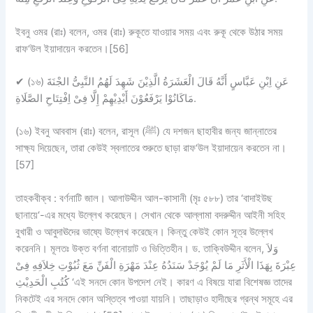
ইবনু ওমর (রাঃ) বলেন, ওমর (রাঃ) রুকূতে যাওয়ার সময় এবং রুকূ থেকে উঠার সময়
রাফ‘উল ইয়াদায়েন করতেন।[56]
✔
(১৬) عَنِ اِبْنِ عَبَّاسٍ أَنَّهُ قَالَ الْعَشَرَةُ الَّذِيْنَ شَهِدَ لَهُمُ النَّبِىُّ الجْنَةَ
مَاكَانُوْا يَرْفَعُوْنَ أَيْدِيْهِمْ إِلَّا فِىْ اِفْتِتَاحِ الصَّلَاةِ.
(১৬) ইবনু আববাস (রাঃ) বলেন, রাসূল (ﷺ) যে দশজন ছাহাবীর জন্য জান্নাতের
সাক্ষ্য দিয়েছেন, তারা কেউই স্বলাতের শুরুতে ছাড়া রাফ‘উল ইয়াদায়েন করতেন না।
[57]
তাহকবীক্ব :
বর্ণনাটি
জাল।
আলাউদ্দীন আল-কাসানী (মৃঃ ৫৮৮) তার ‘বাদাইউছ
ছানায়ে‘-এর মধ্যে উল্লেখ করেছেন। সেখান থেকে আল্লামা বদরুদ্দীন আইনী সহিহ
বুখারী ও আবুদাঊদের ভাষ্যে উল্লেখ করেছেন। কিন্তু কেউই কোন সূত্র উল্লেখ
করেননি। মূলতঃ উক্ত বর্ণনা বানোয়াট ও ভিত্তিহীন। ড. তাক্বিউদ্দীন বলেন, وَلاَ
عِبْرَةَ بِهَذَا الْأَثَرِ مَا لَمْ يُوْجَدْ سَنَدُهُ عِنْدَ مَهْرَةِ الْفَنِّ مَعَ ثُبُوْتِ خِلاَفِهِ فِىْ
كُتُبِ الْحَدِيْثِ ‘এই সনদে কোন উপদেশ নেই। কারণ এ বিষয়ে যারা বিশেষজ্ঞ তাদের
নিকটেই এর সনদে কোন অস্তিত্ব পাওয়া যায়নি। তাছাড়াও হাদীছের গ্রন্থ সমূহে এর