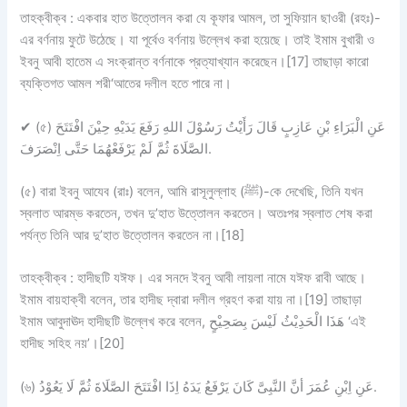
তাহক্বীক্ব :
একবার হাত উত্তোলন করা যে কূফার আমল, তা সুফিয়ান ছাওরী (রহঃ)-
এর বর্ণনায় ফুটে উঠেছে। যা পূর্বেও বর্ণনায় উল্লেখ করা হয়েছে। তাই ইমাম বুখারী ও
ইবনু আবী হাতেম এ সংক্রান্ত বর্ণনাকে প্রত্যাখ্যান করেছেন।[17] তাছাড়া কারো
ব্যক্তিগত আমল শরী‘আতের দলীল হতে পারে না।
✔
(৫) عَنِ الْبَرَاءِ بْنِ عَازِبٍ قَالَ رَأَيْتُ رَسُوْلَ اللهِ رَفَعَ يَدَيْهِ حِيْنَ افْتَتَحَ
الصَّلَاةَ ثُمَّ لَمْ يَرْفَعْهُمَا حَتَّى اِنْصَرَفَ.
(৫) বারা ইবনু আযেব (রাঃ) বলেন, আমি রাসূলুল্লাহ (ﷺ)-কে দেখেছি, তিনি যখন
স্বলাত আরম্ভ করতেন, তখন দু’হাত উত্তোলন করতেন। অতঃপর স্বলাত শেষ করা
পর্যন্ত তিনি আর দু’হাত উত্তোলন করতেন না।[18]
তাহক্বীক্ব :
হাদীছটি যঈফ। এর সনদে ইবনু আবী লায়লা নামে যঈফ রাবী আছে।
ইমাম বায়হাক্বী বলেন, তার হাদীছ দ্বারা দলীল গ্রহণ করা যায় না।[19] তাছাড়া
ইমাম আবুদাঊদ হাদীছটি উল্লেখ করে বলেন, هَذَا الْحَدِيْثُ لَيْسَ بِصَحِيْحٍ ‘এই
হাদীছ সহিহ নয়’।[20]
(৬) عَنِ اِبْنِ عُمَرَ أنَّ النَّبِىَّ كَانَ يَرْفَعُ يَدَهُ اِذَا افْتَتَحَ الصَّلَاةَ ثُمَّ لَا يَعُوْدُ.