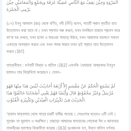
الْمَرْوَةِ وَحِيْنَ يَقِفُ مَعَ النَّاسِ عَشِيَّةَ عَرَفَةَ وبِجَمْعٍ وَالْمَقامَيْنِ حِيْنَ
يَرْمِى الْجَمْرَةَ.
(১৭) ইবনু আববাস (রাঃ) থেকে বর্ণিত, নবী (ﷺ) বলেন, সাতটি স্থান ব্যতীত হাত
উত্তোলন করা যাবে না। যখন স্বলাত শুরু করবে, যখন মসজিদে হারামে প্রবেশ করে
কা‘বা ঘর দেখবে, যখন ছাফা ও মারওয়া পাহাড়ে উঠবে, যখন আরাফার ময়দানে সকলে
একত্রে অবস্থান করবে এবং যখন পাথর মারবে তখন দুই স্থানে হাত উত্তোলন
করবে।[61]
তাহক্বীক্ব :
বর্ণনাটি
মিথ্যা ও বাতিল।
[62] এমনকি ‘হেদায়ার’ ভাষ্যকার ইবনুল
হুমামও তার বিরোধিতা করেছেন। যেমন-
لَمْ يَسْمَعِ الْحَكَمُ عَنْ مَقْسَمٍ إِلاَّ أَرْبَعَةَ أَحَادِيْثَ لَيْسَ هَذَا مِنْهَا فَهُوَ
مُرْسَلٌ وَغَيْرُ مَحْفُوْظٍ قَالَ وَأَيْضًا فَهُمْ يَعْنِي أَصْحَابَنَا خَالَفُوْا هَذَا
الْحَدِيْثَ فِىْ تَكْبِيْرَاتِ الْعِيْدَيْنِ وَتَكْبِيْرَةِ الْقُنُوْتِ.
‘হাকাম মাক্বসাম থেকে মাত্র চারটি হাদীছ শুনেছে। সেগুলোর মধ্যেও এটি নেই।
সুতরাং তা মুরসাল ও অরক্ষিত। তাছাড়া আমাদের মাযহাবের লোকেরা ঈদ ও জানাযার
তাকবীরের ব্যাপারে বিরোধীতা করেছে।[63] দুঃখজনক হল, উক্ত বাতিল বর্ণনার