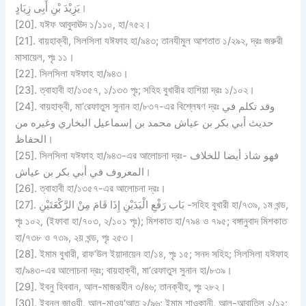
يَزِيْدَ بْنِ أَبِى زِيَادٍ।
[20]. যঈফ আবুদাঊদ ১/১১০, হা/৭৫২।
[21]. বায়হাক্বী, সিলসিলা যঈফাহ হা/৯৪৩; তানযীমুল আশতাত ১/২৯২, দ্রঃ জরুরী
মাসায়েল, পৃঃ ১১।
[22]. সিলসিলা যঈফাহ হা/৯৪৩।
[23]. ত্বাহাবী হা/১৩৫৭, ১/১৩৩ পৃঃ; সহিহ বুখারীর হাশিয়া দ্রঃ ১/১০২।
[24]. বায়হাক্বী, মা‘রেফাতুস সুনান হা/৮৩৭-এর বিশ্লেষণ দ্রঃ وقد تكلم في
حديث أبي بكر بن عياش محمد بن إسماعيل البخاري وغيره من
الحفاظ।
[25]. সিলসিলা যঈফাহ হা/৯৪৩-এর আলোচনা দ্রঃ- فهو شاذ أيضا للخلاف
المعروف في أبي بكر بن عياش।
[26]. ত্বাহাবী হা/১৩৫৭-এর আলোচনা দ্রঃ।
[27]. بَاب رَفْعِ الْيَدَيْنِ إِذَا قَامَ مِنْ الرَّكْعَتَيْنِ -সহিহ বুখারী হা/৭৩৯, ১ম খন্ড,
পৃঃ ১০২, (ইফাবা হা/৭০৩, ২/১০১ পৃঃ); মিশকাত হা/৭৯৪ ও ৭৯৫; বঙ্গানুবাদ মিশকাত
হা/৭৩৮ ও ৭৩৯, ২য় খন্ড, পৃঃ ২৫৩।
[28]. ইমাম বুখারী, রাফ‘উল ইয়াদায়েন হা/১৪, পৃঃ ১৫; সনদ সহিহ; সিলসিলা যঈফাহ
হা/৯৪৩-এর আলোচনা দ্রঃ; বায়হাক্বী, মা‘রেফাতুস সুনান হা/৮৩৯।
[29]. ইবনু হিববান, আল-মাজরূহীন ৩/৪৬; তানক্বীহ, পৃঃ ২৮২।
[30]. ইবনুল জাওযী, আল-মাওযূ‘আত ২/৯৬; ইমাম শাওকানী, আল-আবাতিল ২/১২;