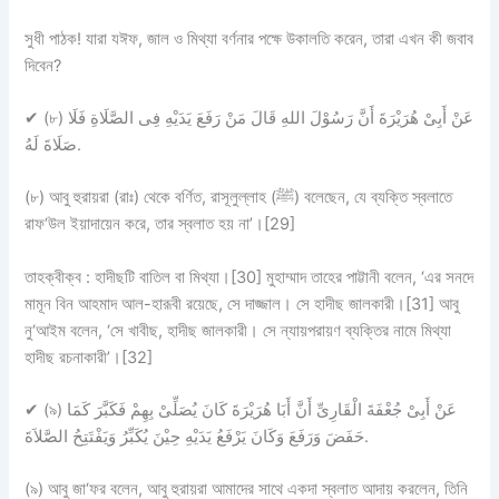
সুধী পাঠক!
যারা যঈফ, জাল ও মিথ্যা বর্ণনার পক্ষে উকালতি করেন, তারা এখন কী জবাব
দিবেন?
✔
(৮) عَنْ أَبِىْ هُرَيْرَةَ أَنَّ رَسُوْلَ اللهِ قَالَ مَنْ رَفَعَ يَدَيْهِ فِى الصَّلَاةِ فَلَا
صَلَاةَ لَهُ.
(৮) আবু হুরায়রা (রাঃ) থেকে বর্ণিত, রাসূলুল্লাহ (ﷺ) বলেছেন, যে ব্যক্তি স্বলাতে
রাফ‘উল ইয়াদায়েন করে, তার স্বলাত হয় না’।[29]
তাহক্বীক্ব :
হাদীছটি
বাতিল বা মিথ্যা।
[30] মুহাম্মাদ তাহের পাট্টানী বলেন, ‘এর সনদে
মামূন বিন আহমাদ আল-হারূবী রয়েছে, সে দাজ্জাল। সে হাদীছ জালকারী।[31] আবু
নু‘আইম বলেন, ‘সে খাবীছ, হাদীছ জালকারী। সে ন্যায়পরায়ণ ব্যক্তির নামে মিথ্যা
হাদীছ রচনাকারী’।[32]
✔
(৯) عَنْ أَبِىْ جُعْفَةَ الْقَارِىِّ أَنَّ أَبَا هُرَيْرَةَ كَانَ يُصَلِّىْ بِهِمْ فَكَبَّرَ كَمَا
حَفَضَ وَرَفَعَ وَكَانَ يَرْفَعُ يَدَيْهِ حِيْنَ يُكَبِّرُ وَيَفْتَتِحُ الصَّلاَةَ.
(৯) আবু জা‘ফর বলেন, আবু হুরায়রা আমাদের সাথে একদা স্বলাত আদায় করলেন, তিনি