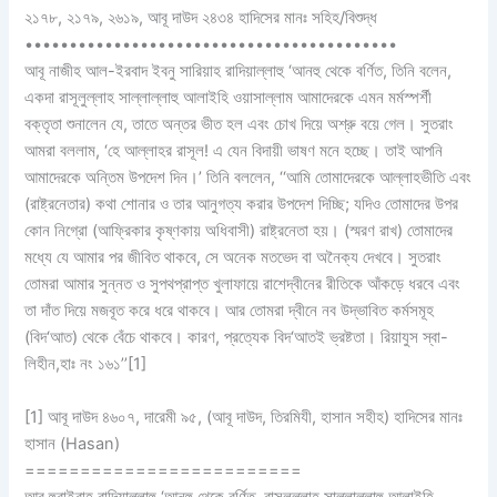
২১৭৮, ২১৭৯, ২৬১৯, আবূ দাউদ ২৪৩৪ হাদিসের মানঃ সহিহ/বিশুদ্ধ
••••••••••••••••••••••••••
••••••••••••••••
আবূ নাজীহ আল-ইরবাদ ইবনু সারিয়াহ রাদিয়াল্লাহু ‘আনহু থেকে বর্ণিত, তিনি বলেন,
একদা রাসূলুল্লাহ সাল্লাল্লাহু আলাইহি ওয়াসাল্লাম আমাদেরকে এমন মর্মস্পর্শী
বক্তৃতা শুনালেন যে, তাতে অন্তর ভীত হল এবং চোখ দিয়ে অশ্রু বয়ে গেল। সুতরাং
আমরা বললাম, ‘হে আল্লাহর রাসূল! এ যেন বিদায়ী ভাষণ মনে হচ্ছে। তাই আপনি
আমাদেরকে অন্তিম উপদেশ দিন।’ তিনি বললেন, ‘‘আমি তোমাদেরকে আল্লাহভীতি এবং
(রাষ্ট্রনেতার) কথা শোনার ও তার আনুগত্য করার উপদেশ দিচ্ছি; যদিও তোমাদের উপর
কোন নিগ্রো (আফ্রিকার কৃষ্ণকায় অধিবাসী) রাষ্ট্রনেতা হয়। (স্মরণ রাখ) তোমাদের
মধ্যে যে আমার পর জীবিত থাকবে, সে অনেক মতভেদ বা অনৈক্য দেখবে। সুতরাং
তোমরা আমার সুন্নত ও সুপথপ্রাপ্ত খুলাফায়ে রাশেদ্বীনের রীতিকে আঁকড়ে ধরবে এবং
তা দাঁত দিয়ে মজবূত করে ধরে থাকবে। আর তোমরা দ্বীনে নব উদ্ভাবিত কর্মসমূহ
(বিদ‘আত) থেকে বেঁচে থাকবে। কারণ, প্রত্যেক বিদ‘আতই ভ্রষ্টতা। রিয়াযুস স্বা-
লিহীন,হাঃ নং ১৬১’’[1]
[1] আবূ দাউদ ৪৬০৭, দারেমী ৯৫, (আবূ দাউদ, তিরমিযী, হাসান সহীহ) হাদিসের মানঃ
হাসান (Hasan)
=========================
আবূ হুরাইরাহ রাদিয়াল্লাহু ‘আনহু থেকে বর্ণিত, রাসূলুল্লাহ সাল্লাল্লাহু আলাইহি