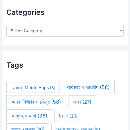
c
h
Categories
f
o
r
:
Tags
আকীদাহ ও তাওহীদ
(58)
Islamic Mobile Apps
(8)
আদব-শিষ্টাচার ও চরিত্র
(58)
আমল
(27)
আল্লাহ তাআলা
(36)
ইবাদত
(21)
ইসলাম ও দাওয়াহ
(16)
ইসলামী ইতিহাস ও ঘটনা সমূহ
(8)