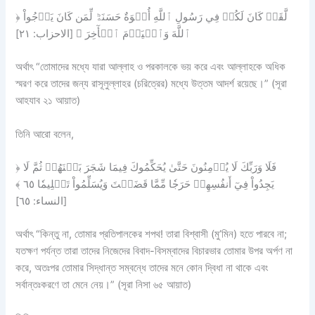
﴿ لَّقَدۡ كَانَ لَكُمۡ فِي رَسُولِ ٱللَّهِ أُسۡوَةٌ حَسَنَةٞ لِّمَن كَانَ يَرۡجُواْ
ٱللَّهَ وَٱلۡيَوۡمَ ٱلۡأٓخِرَ ﴾ [الاحزاب: ٢١]
অর্থাৎ “তোমাদের মধ্যে যারা আল্লাহ ও পরকালকে ভয় করে এবং আল্লাহকে অধিক
স্মরণ করে তাদের জন্য রাসূলুল্লাহর (চরিত্রের) মধ্যে উত্তম আদর্শ রয়েছে।” (সূরা
আহযাব ২১ আয়াত)
তিনি আরো বলেন,
﴿ فَلَا وَرَبِّكَ لَا يُؤۡمِنُونَ حَتَّىٰ يُحَكِّمُوكَ فِيمَا شَجَرَ بَيۡنَهُمۡ ثُمَّ لَا
يَجِدُواْ فِيٓ أَنفُسِهِمۡ حَرَجٗا مِّمَّا قَضَيۡتَ وَيُسَلِّمُواْ تَسۡلِيمٗا ٦٥ ﴾
[النساء: ٦٥]
অর্থাৎ “কিন্তু না, তোমার প্রতিপালকের শপথ! তারা বিশ্বাসী (মু’মিন) হতে পারবে না;
যতক্ষণ পর্যন্ত তারা তাদের নিজেদের বিবাদ-বিসম্বাদের বিচারভার তোমার উপর অর্পণ না
করে, অতঃপর তোমার সিদ্ধান্ত সম্বন্ধে তাদের মনে কোন দ্বিধা না থাকে এবং
সর্বান্তঃকরণে তা মেনে নেয়।” (সূরা নিসা ৬৫ আয়াত)