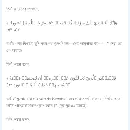
তিনি অন্যত্রে বলেছেন,
﴿ وَإِنَّكَ لَتَهۡدِيٓ إِلَىٰ صِرَٰطٖ مُّسۡتَقِيمٖ ٥٢ صِرَٰطِ ٱللَّهِ ﴾ [الشورا:
٥٢، ٥٣]
অর্থাৎ “আর নিশ্চয়ই তুমি সরল পথ প্রদর্শন কর—সেই আল্লাহর পথ—-।” (সূরা শুরা
৫২ আয়াত)
তিনি আরো বলেন,
﴿ فَلۡيَحۡذَرِ ٱلَّذِينَ يُخَالِفُونَ عَنۡ أَمۡرِهِۦٓ أَن تُصِيبَهُمۡ فِتۡنَةٌ
أَوۡ يُصِيبَهُمۡ عَذَابٌ أَلِيمٌ ﴾ [النور: ٦٣]
অর্থাৎ “সুতরাং যারা তার আদেশের বিরুদ্ধাচরণ করে তারা সতর্ক হোক যে, বিপর্যয় অথবা
কঠিন শাস্তি তাদেরকে গ্রাস করবে।” (সূরা নূর ৬৩ আয়াত)
তিনি আরো বলেন,