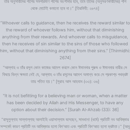
তার অনুসারীদের পাপের সমপরিমাণ পাপের অংশীদার হবে, তবে তাদের (অনুসরণকারীদের) পাপ
থেকে মোটেই কমানো হবে না।” [তিরমিযী: ২৬৭৪]
“Whoever calls to guidance, then he receives the reward similar to
the reward of whoever follows him, without that diminishing
anything from their rewards. And whoever calls to misguidance,
then he receives of sin similar to the sins of those who followed
him, without that diminishing anything from their sins.” [Thirmidhi:
2674]
“আল্লাহ ও তাঁর রসূল কোন কাজের আদেশ করলে কোন ঈমানদার পুরুষ ও ঈমানদার নারীর সে
বিষয়ে ভিন্ন ক্ষমতা নেই যে, আল্লাহ ও তাঁর রসূলের আদেশ অমান্য করে সে প্রকাশ্য পথভ্রষ্ট
তায় পতিত হয়।” [সূরাহ আল আহযাব (৩৩): ৩৬]
“It is not befitting for a believing man or woman, when a matter
has been decided by Allah and His Messenger, to have any
option about their decision.” [Surah Al-Ahzab (33): 36]
“রাসূলুল্লাহ সাল্লাল্লাহু আলাইহি ওয়াসাল্লাম বলেছেন, সাবধান! (ধর্মে) প্রতিটি নব আবিষ্কার
সম্পর্কে! কারণ প্রতিটি নব আবিষ্কার হলো বিদ‘আত এবং প্রতিটি বিদ‘আত হলো ভ্রষ্টতা।” [আবূ