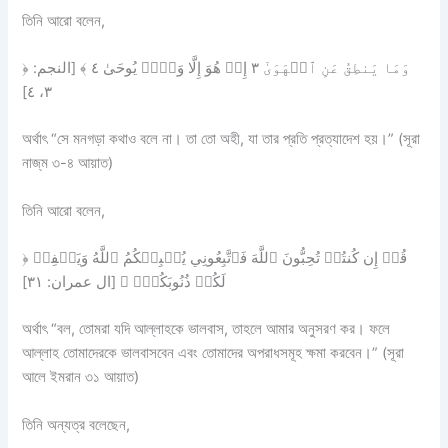
তিনি আরো বলেন,
﴿ وَمَا يَنطِقُ عَنِ ٱلۡهَوَىٰٓ ٣ إِنۡ هُوَ إِلَّا وَحۡيٞ يُوحَىٰ ٤ ﴾ [النجم:
٣، ٤]
অর্থাৎ “সে মনগড়া কথাও বলে না। তা তো অহী, যা তার প্রতি প্রত্যাদেশ হয়।” (সূরা
নাজ্‌ম ৩-৪ আয়াত)
তিনি আরো বলেন,
﴿ قُلۡ إِن كُنتُمۡ تُحِبُّونَ ٱللَّهَ فَٱتَّبِعُونِي يُحۡبِبۡكُمُ ٱللَّهُ وَيَغۡفِرۡ
لَكُمۡ ذُنُوبَكُمۡۚ ﴾ [ال عمران: ٣١]
অর্থাৎ “বল, তোমরা যদি আল্লাহকে ভালবাস, তাহলে আমার অনুসরণ কর। ফলে
আল্লাহ তোমাদেরকে ভালবাসবেন এবং তোমাদের অপরাধসমূহ ক্ষমা করবেন।” (সূরা
আলে ইমরান ৩১ আয়াত)
তিনি অন্যত্র বলেছেন,