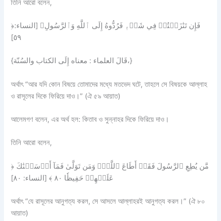
তিনি আরো বলেন,
﴿فَإِن تَنَٰزَعۡتُمۡ فِي شَيۡءٖ فَرُدُّوهُ إِلَى ٱللَّهِ وَٱلرَّسُولِ﴾ [النساء:
٥٩]
{قَالَ العلماء : معناه إِلَى الكتاب والسُنّة،}
অর্থাৎ “আর যদি কোন বিষয়ে তোমাদের মধ্যে মতভেদ ঘটে, তাহলে সে বিষয়কে আল্লাহ
ও রাসূলের দিকে ফিরিয়ে দাও।” (ঐ ৫৯ আয়াত)
আলেমগণ বলেন, এর অর্থ হল: কিতাব ও সুন্নাহর দিকে ফিরিয়ে দাও।
তিনি আরো বলেন,
﴿ مَّن يُطِعِ ٱلرَّسُولَ فَقَدۡ أَطَاعَ ٱللَّهَۖ وَمَن تَوَلَّىٰ فَمَآ أَرۡسَلۡنَٰكَ
عَلَيۡهِمۡ حَفِيظٗا ٨٠ ﴾ [النساء: ٨٠]
অর্থাৎ “যে রাসূলের আনুগত্য করল, সে আসলে আল্লাহরই আনুগত্য করল।” (ঐ ৮০
আয়াত)