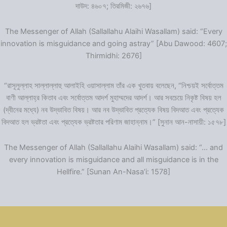
দাউদ: ৪৬০৭; তিরমিজী: ২৬৭৬]
The Messenger of Allah (Sallallahu Alaihi Wasallam) said: “Every
innovation is misguidance and going astray” [Abu Dawood: 4607;
Thirmidhi: 2676]
“রাসূলুল্লাহ সাল্লাল্লাহু আলাইহি ওয়াসাল্লাম তাঁর এক খুতবায় বলেছেন, “নিশ্চয়ই সর্বোত্তম
বাণী আল্লাহ্‌র কিতাব এবং সর্বোত্তম আদর্শ মুহাম্মদের আদর্শ। আর সবচেয়ে নিকৃষ্ট বিষয় হল
(দ্বীনের মধ্যে) নব উদ্ভাবিত বিষয়। আর নব উদ্ভাবিত প্রত্যেক বিষয় বিদআত এবং প্রত্যেক
বিদআত হল ভ্রষ্টতা এবং প্রত্যেক ভ্রষ্টতার পরিণাম জাহান্নাম।” [সুনান আন-নাসায়ী: ১৫৭৮]
The Messenger of Allah (Sallallahu Alaihi Wasallam) said: “… and
every innovation is misguidance and all misguidance is in the
Hellfire.” [Sunan An-Nasa’i: 1578]