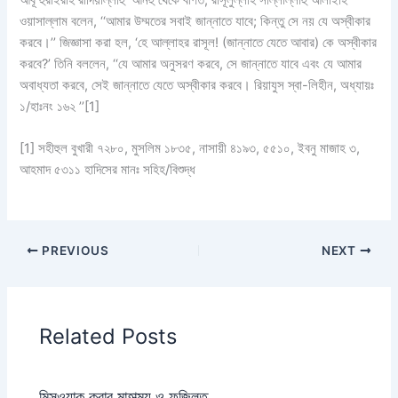
ওয়াসাল্লাম বলেন, ‘‘আমার উম্মতের সবাই জান্নাতে যাবে; কিন্তু সে নয় যে অস্বীকার
করবে।’’ জিজ্ঞাসা করা হল, ‘হে আল্লাহর রাসূল! (জান্নাতে যেতে আবার) কে অস্বীকার
করবে?’ তিনি বললেন, ‘‘যে আমার অনুসরণ করবে, সে জান্নাতে যাবে এবং যে আমার
অবাধ্যতা করবে, সেই জান্নাতে যেতে অস্বীকার করবে। রিয়াযুস স্বা-লিহীন, অধ্যায়ঃ
১/হাঃনং ১৬২ ’’[1]
[1] সহীহুল বুখারী ৭২৮০, মুসলিম ১৮৩৫, নাসায়ী ৪১৯৩, ৫৫১০, ইবনু মাজাহ ৩,
আহমাদ ৫৩১১ হাদিসের মানঃ সহিহ/বিশুদ্ধ
PREVIOUS
NEXT
Related Posts
মিসওয়াক করার মাহাত্ম্য ও ফজিলত