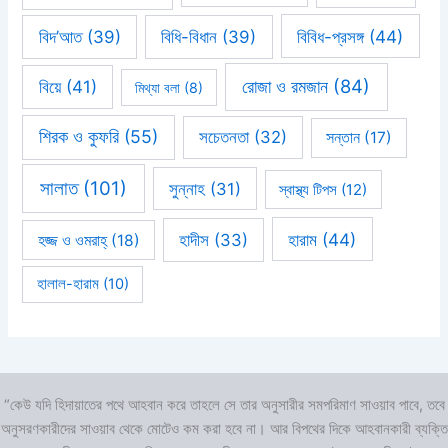
বিবিধ-প্রসঙ্গ
(44)
বিদ’আত
(39)
বিধি-বিধান
(39)
রোজা ও রমজান
(84)
বিয়ে
(41)
মিথ্যা বলা
(8)
শিরক ও কুফরি
(55)
সচেতনতা
(32)
সন্তান
(17)
সালাত
(101)
সুন্নাহ
(31)
স্বাস্থ্য টিপস
(12)
হারাম
(44)
হাদীস
(33)
হজ্জ ও ওমরাহ্‌
(18)
হালাল-হারাম
(10)
“কেউ যদি হিদায়াতের পথে আহবান করে তাহলে সে তার অনুসারীর সমপরিমাণ সাওয়াব পাবে, তবে
অনুসরণকারীদের সাওয়াব থেকে মোটেও কম করা হবে না। আর বিপথের দিকে আহবানকারী ব্যক্তি