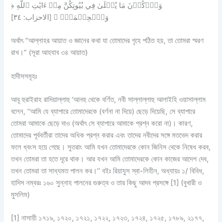
﴿ وَٱذۡكُرۡنَ مَا يُتۡلَىٰ فِي بُيُوتِكُنَّ مِنۡ ءَايَٰتِ ٱللَّهِ
وَٱلۡحِكۡمَةِۚ ﴾ [الاحزاب: ٣٤]
অর্থাৎ “আল্লাহর আয়াত ও জ্ঞানের কথা যা তোমাদের গৃহে পঠিত হয়, তা তোমরা স্মরণ
রাখ।” (সূরা আহযাব ৩৪ আয়াত)
হাদীসসমূহঃ
আবূ হুরাইরাহ রাদিয়াল্লাহু ‘আনহু থেকে বর্ণিত, নবী সাল্লাল্লাহু আলাইহি ওয়াসাল্লাম
বলেন, ‘‘আমি যে ব্যাপারে তোমাদেরকে (বর্ণনা না দিয়ে) ছেড়ে দিয়েছি, সে ব্যাপারে
তোমরা আমাকে ছেড়ে দাও (অর্থাৎ সে ব্যাপারে আমাকে প্রশ্ন করো না)। কারণ,
তোমাদের পূর্ববর্তীরা তাদের অধিক প্রশ্ন করার এবং তাদের নবীদের সঙ্গে মতভেদ করার
ফলে ধ্বংস হয়ে গেছে। সুতরাং আমি যখন তোমাদেরকে কোন জিনিস থেকে নিষেধ করব,
তখন তোমরা তা হতে দূরে থাক। আর যখন আমি তোমাদেরকে কোন কাজের আদেশ দেব,
তখন তোমরা তা সাধ্যমত পালন কর।’’ বইঃ রিয়াযুস স্বা-লিহীন, অধ্যায়ঃ ১/ বিবিধ,
হাদিস নম্বরঃ ১৬০ সুন্নাহ পালনের গুরুত্ব ও তার কিছু আদব প্রসঙ্গে [1] (বুখারী ও
মুসলিম)
[1] নাসায়ী ১৭১৯, ১৭২০, ১৭২১, ১৭২২, ১৭২৩, ১৭২৪, ১৭২৫, ১৭৮৯, ২১৭৭,