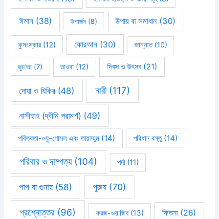
ঈমান
(38)
উপায় বা সমাধান
(30)
উপার্জন
(8)
কোরআন
(30)
কুসংস্কার
(12)
জান্নাত
(10)
দিবস ও উৎসব
(21)
জুম'আ
(7)
তাওবা
(12)
নারী
(117)
দোয়া ও যিকির
(48)
নাসীহাহ (দ্বীনি পরামর্শ)
(49)
পবিত্রতা-ওযু-গোসল এবং তায়াম্মুম
(14)
পরিধান বস্তু
(14)
পরিবার ও দাম্পত্য
(104)
পর্দা
(11)
পাপ বা গুনাহ
(58)
পুরুষ
(70)
প্রশ্নোত্তর
(96)
ফিতনা
(26)
ফরজ-ওয়াজিব
(13)