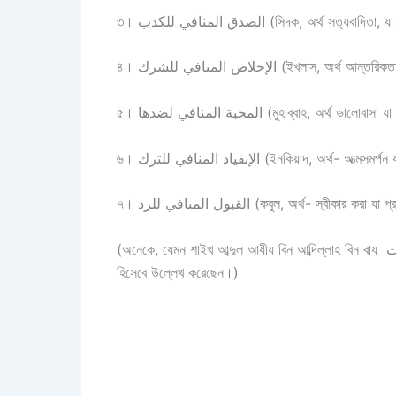
৩। الصدق المنافي للكذب (সিদক, অর্থ সত্য
৪। الإخلاص المنافي للشرك (ইখলাস, 
৫। المحبة المنافي لضدها (মুহাব্বাহ, অর্
৬। الإنقياد المنافي للترك (ইনকিয়াদ, অর্থ-
৭। القبول المنافي للرد (কবুল, অর্থ- স্বীকার
(অনেকে, যেমন শাইখ আব্দুল আযীয বিন আব্দিল্লাহ বিন বায كفر باالطاغوت (কুফর বিত তাগুত, অর্থ তাগুতকে অস্বীকার করা) কে অষ্টম শর্ত
হিসেবে উল্লেখ করেছেন।)