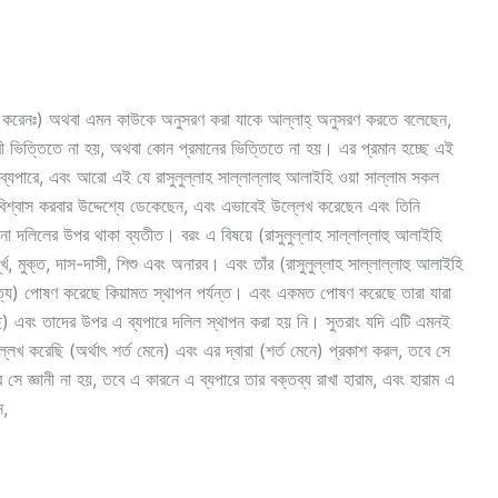
েখ করেনঃ) অথবা এমন কাউকে অনুসরণ করা যাকে আল্লাহ্‌ অনুসরণ করতে বলেছেন,
 ভিত্তিতে না হয়, অথবা কোন প্রমানের ভিত্তিতে না হয়। এর প্রমান হচ্ছে এই
্যপারে, এবং আরো এই যে রাসুলুল্লাহ সাল্লাল্লাহু আলাইহি ওয়া সাল্লাম সকল
িশ্বাস করবার উদ্দেশ্যে ডেকেছেন, এবং এভাবেই উল্লেখ করেছেন এবং তিনি
না দলিলের উপর থাকা ব্যতীত। বরং এ বিষয়ে (রাসুলুল্লাহ সাল্লাল্লাহু আলাইহি
খ, মুক্ত, দাস-দাসী, শিশু এবং অনারব। এবং তাঁর (রাসুলুল্লাহ সাল্লাল্লাহু আলাইহি
মত্য) পোষণ করেছে কিয়ামত স্থাপন পর্যন্ত। এবং একমত পোষণ করেছে তারা যারা
ছে) এবং তাদের উপর এ ব্যপারে দলিল স্থাপন করা হয় নি। সুতরাং যদি এটি এমনই
েখ করেছি (অর্থাৎ শর্ত মেনে) এবং এর দ্বারা (শর্ত মেনে) প্রকাশ করল, তবে সে
বে সে জ্ঞানী না হয়, তবে এ কারনে এ ব্যপারে তার বক্তব্য রাখা হারাম, এবং হারাম এ
ন,