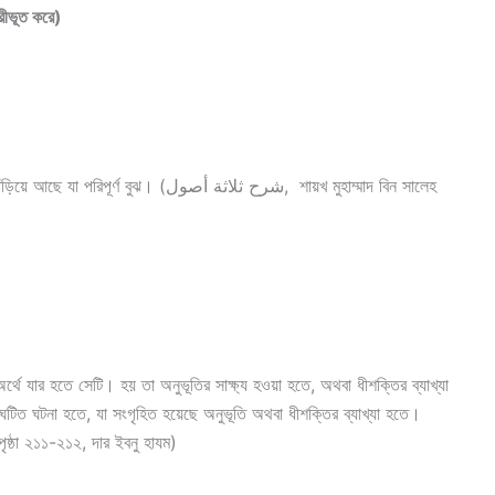
তাকে দূরীভূত করে)
(شرح ثلاثة أصول, শায়খ মুহাম্মাদ বিন সালেহ
 ঘটিত ঘটনা হতে, যা সংগৃহিত হয়েছে অনুভূতি অথবা ধীশক্তির ব্যাখ্যা হতে।
 হাযম, পৃষ্ঠা ২১১-২১২, দার ইবনু হাযম)