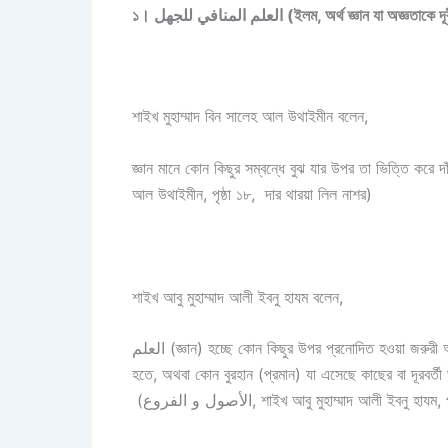
১। العلم المنافي للجهل (ইলম, অর্থ জ্ঞান যা অজ্ঞ
শাইখ মুহাম্মাদ বিন সালেহ আল উথাইমীন বলেন,
জ্ঞান মানে কোন কিছুর সম্বন্ধে বুঝ যার উপর তা ভিত্তি করে দাঁড়িয়ে আছে যা পরিপূর্ণ বুঝ। 
আল উথাইমীন, পৃষ্ঠা ১৮, দার থারয়া লিল নাশর)
শাইখ আবু মুহাম্মাদ আলী ইবনু হাযম বলেন,
العلم (জ্ঞান) হচ্ছে কোন কিছুর উপর প্রনোদিত হওয়া জরুরী অর্থে যার হতে সেটি। হয় তা অনুভূতির সাক্ষ্য হওয়া হতে, অথবা ধীশক্তির ব্যাখ্যা
হতে, অথবা কোন বুরহান (প্রমান) যা এসেছে কাছের বা দূরবর্তী
(الأصول و الفروع, শাইখ আবু মুহাম্মাদ আলী ইবনু