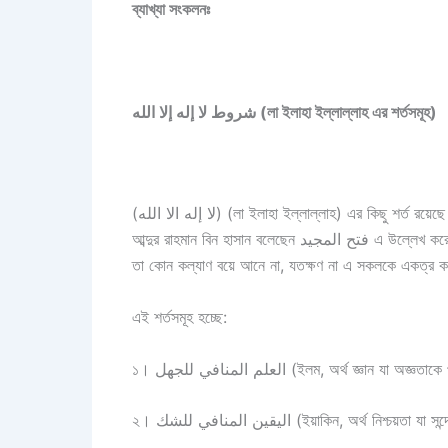
ব্যাখ্যা সংকলনঃ
شروط لا إله إلا الله (লা ইলাহা ইল্লাল্লাহ এর শর্তসমূহ)
(لا إله الا الله) (লা ইলাহা ইল্লাল্লাহ) এর কিছু শর্ত রয়েছে যা উল্লেখ করেছেন শায়খ হাফিয হাকামী তাঁর سلّم (সুল্লাম) গ্রন্থে। শাইখ
আব্দুর রাহমান বিন হাসান বলেছেন فتح المجيد এ উল্লেখ করেন, “নিশ্চিতভাবে لا الاه الا الله এর সাক্ষ্যে সাতটি শর্ত রয়েছে, যার বক্তার প্রতি
তা কোন কল্যাণ বয়ে আনে না, যতক্ষণ না এ সকলকে একত্র 
এই শর্তসমূহ হচ্ছে:
১। العلم المنافي للجهل (ইলম, অর্থ জ্ঞান যা অ
২। اليقين المنافي للشك (ইয়াকিন, অর্থ নিশ্চ