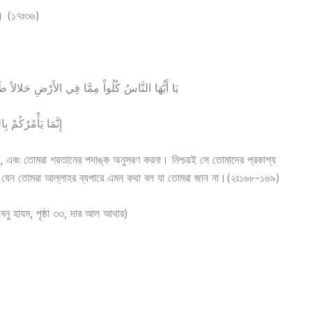
া। (১৭ঃ৩৬)
يَا أَيُّهَا النَّاسُ كُلُواْ مِمَّا فِي الأَرْضِ حَلالاً طَيِّ
إِنَّمَا يَأْمُرُكُمْ 
, এবং তোমরা শয়তানের পদাঙ্ক অনুসরণ করনা। নিশ্চয়ই সে তোমাদের প্রকাশ্য
বং যেন তোমরা আল্লাহর ব্যপারে এমন কথা বল যা তোমরা জান না।(২ঃ১৬৮-১৬৯)
ুহাম্মাদ আলী ইবনু হাযম, পৃষ্ঠা ৩৩, দার আল আথার)