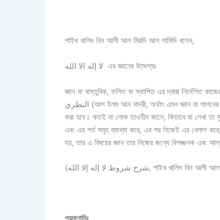
শাইখ খালিদ বিন আলী আল মিরদি আল গামিদি বলেন,
لا إله الا الله এর জ্ঞানের উদ্দেশ্যঃ
জ্ঞান যা বাস্তুবিক, ফলিত যা স্থাপিত এর দ্বারা নির্দেশিত কাজে
النظري (আল ইলম আন নাদরী, অর্থাৎ এমন জ্ঞান যা পালনের পূর্বে প্রমানিত হওয়া চাই, এক্ষেত্রে শারীয়া দ্বারা) নয়, যার উদ্দেশ্য শুধুমাত্র পালন
করা হবে। কতই না লোক তাওহীদ জানে, কিতাবে যা লেখা তা মুখস
এবং এর শর্ত সমূহ ব্যাখ্যা করে, এর পর নিজেই এর খেলাপ ক
হয়, তার এ বিষয়ের জ্ঞান তার নিজের জন্যে বিপজ্জনক এবং 
(شرح شروط لا إله إلا الله, শাইখ খ
প্রমাণাদিঃ