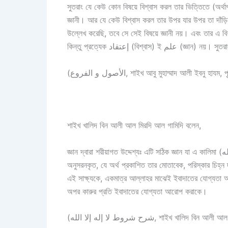
সুতরাং যে কেউ কোন বিষয়ে বিশ্বাস করল তার ভিত্তিতে (অর্থা
জ্ঞানী। আর যে কেউ বিশ্বাস করল তার উপর যার উপর তা দাঁড়িয়
উল্লেখ করেছি, তবে সে সেই বিষয়ে জ্ঞানী নয়। এবং তার এ বিশ্বাসে কোন জ্ঞান নেই। 
কিন্তু প্রত্যেক إعتقاد (বিশ্ব
(الأصول و الفروع, শাইখ আবু মুহাম্মাদ আলী ইবনু হ
শাইখ খালিদ বিন আলী আল মিরদি আল গামিদি বলেন,
জ্ঞান দ্বারা শরীয়াগত উদ্দেশ্যঃ এটি সঠিক জ্ঞান যা এ কালিমা (لا إله الا الله) এর বাস্তবতার সাথে সহমত, এর দ্বারা যা নির্দেশিত, একে যা
অনুসরনকৃত, যে অর্থ প্রকাশিত তার মোতাবেক, পরিস্কার চিহ্ন দ
এই সাক্ষ্যকে, একমাত্র আল্লাহর মাঝেই ইবাদাতের যোগ্যতা অনুস
অপর কারুর প্রতি ইবাদাতের যোগ্যতা আরোপ করাকে।
(شرح شروط لا إله إلا الله, শাইখ খা