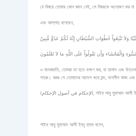
যে বিষয়ে তোমার কোন জ্ঞান নেই, সে বিষয়কে অন্বেষণ কর ন
এবং আল্লাহ্‌ বলেছেন,
بًا وَلاَ تَتَّبِعُواْ خُطُوَاتِ الشَّيْطَانِ إِنَّهُ لَكُمْ عَدُوٌّ مُّبِينٌ
بِالسُّوءِ وَالْفَحْشَاء وَأَن تَقُولُواْ عَلَى اللَّهِ مَا لاَ تَعْلَمُونَ
ও মানবজাতি, তোমরা তা হতে ভক্ষণ কর, যা হালাল এবং উত্তম
শত্রু। বরঞ্চ সে তোমাদের আদেশ করে মন্দ, অশ্লীল কাজ এ
(الإحكام في أصول الإحكام, শাইখ আবু ম
শাইখ আবু মুহাম্মাদ আলী ইবনু হাযম বলেন,