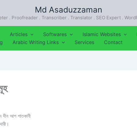
Md Asaduzzaman
eter . Proofreader . Transcriber . Translator . SEO Expert . Wor
Articles
Softwares
Islamic Websites
ng
Arabic Writing Links
Services
Contact
মূহ
 আদ দীন আশ শাতকানী
থারী।