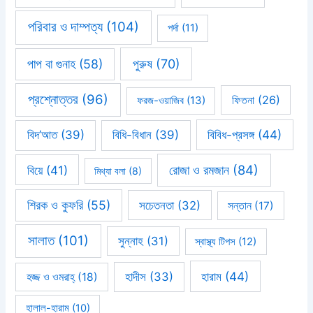
পরিবার ও দাম্পত্য
(104)
পর্দা
(11)
পাপ বা গুনাহ
(58)
পুরুষ
(70)
প্রশ্নোত্তর
(96)
ফিতনা
(26)
ফরজ-ওয়াজিব
(13)
বিবিধ-প্রসঙ্গ
(44)
বিদ’আত
(39)
বিধি-বিধান
(39)
রোজা ও রমজান
(84)
বিয়ে
(41)
মিথ্যা বলা
(8)
শিরক ও কুফরি
(55)
সচেতনতা
(32)
সন্তান
(17)
সালাত
(101)
সুন্নাহ
(31)
স্বাস্থ্য টিপস
(12)
হারাম
(44)
হাদীস
(33)
হজ্জ ও ওমরাহ্‌
(18)
হালাল-হারাম
(10)