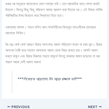
করার পর মানুষকে জানানোতে কোন সমস্যা নাই। তবে স্বাভাবিক ভাবে গোপন রাখাই
উত্তম। কিন্তু কিছু কিছু পরিবেশে আবার প্রকাশ করা উত্তম হয়। এই বিষয়ে সার্বিক
পরিস্থিতির উপর বিবেচনা করে সিদ্ধান্ত নিতে হবে।
ওয়াল্লাহু আলাম। শায়খ সলিহ আল-উসাইমীনের কিতাবুত তাহওহীদের ব্যাখ্যার
আলোকে লিখিত।
বিঃ দ্রঃ কেউ কেউ আছেন রিয়ার আশংকায় আমল পরিত্যাগ করেন যা চরম ভুল। রিয়ার
আশংকা তৈরী করে শয়তান আপনাকে আমল থেকে বিরত রাখতে চায়। আপনি আমল
করতে থাকুন এবং রিয়ার বিরুদ্ধে লড়তে থাকুন! কিন্তু খবরদার আমল ছাড়বেন না বরং
পারলে আরো বেশী আমল করুন!
***লিখেছেনঃ আব্দুল্লাহ বিন আব্দুর রাজ্জাক ভাই***
PREVIOUS
NEXT