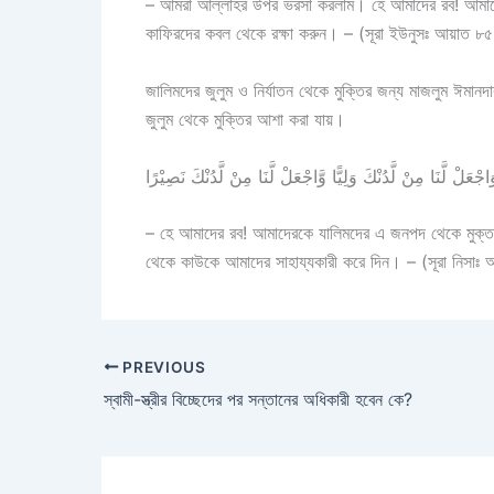
– আমরা আল্লাহর উপর ভরসা করলাম। হে আমাদের রব! আমাদের
কাফিরদের কবল থেকে রক্ষা করুন। – (সূরা ইউনুসঃ আয়াত ৮
জালিমদের জুলুম ও নির্যাতন থেকে মুক্তির জন্য মাজলুম ঈমানদা
জুলুম থেকে মুক্তির আশা করা যায়।
اجْعَلْ لَّنَا مِنْ لَّدُنْكَ وَلِيًّا وَّاجْعَلْ لَّنَا مِنْ لَّدُنْكَ نَصِيْرًا
– হে আমাদের রব! আমাদেরকে যালিমদের এ জনপদ থেকে মুক্
থেকে কাউকে আমাদের সাহায্যকারী করে দিন। – (সূরা নিসাঃ
PREVIOUS
স্বামী-স্ত্রীর বিচ্ছেদের পর সন্তানের অধিকারী হবেন কে?