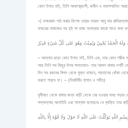
কোন ইলাহ নাই, তিনি আকাশমন্ডলী, জমীন ও মহাসম্মানিত আরশের
৭) ফজরবাদ পাঠ করার বিশেষ দোয়াঃ হযরত আবু যার রাদিয়াল্লাহ
ফজরের নামাজের পর দুই পা ভাজ অবস্থায় কারো সাথে কথা বলার
ْكُ وَلَهُ الْحَمْدُ يُحْيِيْ وَيُمِيْتُ وَهُوَ عَلى كُلِّ شَيْءٍ قَدِيْرٌ
– আল্লাহ ছাড়া কোন ইলাহ নাই, তিনি এক, তার কোন শরীক নাই,
আর তিনি সব কিছুর উপর ক্ষমতাবান- তার আমল নামায় দশটি নেকী
দিন সব রকমের বিপদ থেকে মুক্ত থাকবে, শয়তানের ধোঁকা থেকে
করতে পারবে না। – (তিরমিযীঃ হাসান ও সহীহ)
মুসীবাত থেকে রক্ষার জন্য বাড়ী থেকে বের হওয়ার সময় পড়ার দো
সল্লাল্লাহু আলাইহি ওয়া সাল্লাম বলেছেনঃ যে ব্যক্তি তার ব
بِسْمِ اللّهِ تَوَكَّلْتُ عَلَى اللّهِ لَا حَوْلَ وَلَا قُوَّةَ إِلَّا بِاللّهِ