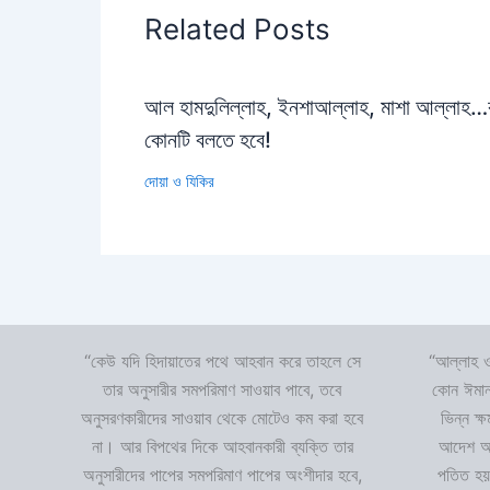
Related Posts
আল হামদুলিল্লাহ, ইনশাআল্লাহ, মাশা আল্লাহ
কোনটি বলতে হবে!
দোয়া ও যিকির
“কেউ যদি হিদায়াতের পথে আহবান করে তাহলে সে
“আল্লাহ ও
তার অনুসারীর সমপরিমাণ সাওয়াব পাবে, তবে
কোন ঈমান
অনুসরণকারীদের সাওয়াব থেকে মোটেও কম করা হবে
ভিন্ন ক্
না। আর বিপথের দিকে আহবানকারী ব্যক্তি তার
আদেশ অমা
অনুসারীদের পাপের সমপরিমাণ পাপের অংশীদার হবে,
পতিত হয়