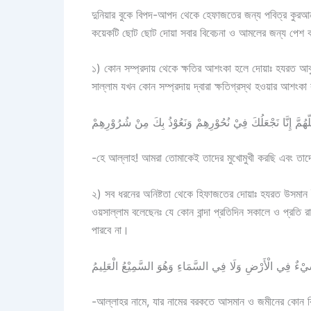
দুনিয়ার বুকে বিপদ-আপদ থেকে হেফাজতের জন্য পবিত্র কুরআ
কয়েকটি ছোট ছোট দোয়া সবার বিবেচনা ও আমলের জন্য পেশ 
১) কোন সম্প্রদায় থেকে ক্ষতির আশংকা হলে দোয়াঃ হযরত আবু 
সাল্লাম যখন কোন সম্প্রদায় দ্বারা ক্ষতিগ্রস্থ হওয়ার আশং
لّهُمَّ إِنَّا نَجْعَلُكَ فِيْ نُحُوْرِهِمْ وَنَعُوْذُ بِكَ مِنْ شُرُوْرِهِمْ
-হে আল্লাহ! আমরা তোমাকেই তাদের মুখোমুখী করছি এবং তাদ
২) সব ধরনের অনিষ্টতা থেকে হিফাজতের দোয়াঃ হযরত উসমান ইবন
ওয়সাল্লাম বলেছেনঃ যে কোন বান্দা প্রতিদিন সকালে ও প্রতি 
পারবে না।
َيْءٌ فِي الْأَرْضِ وَلَا فِي السَّمَاءِ وَهُوَ السَّمِيْعُ الْعَلِيمُ
-আল্লাহর নামে, যার নামের বরকতে আসমান ও জমীনের কোন কিছু