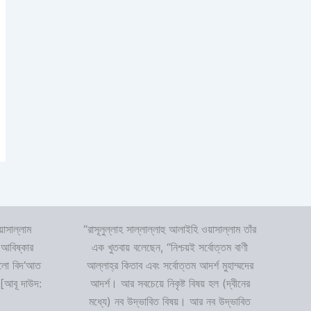
়াসাল্লাম
“রাসূলুল্লাহ সাল্লাল্লাহু আলাইহি ওয়াসাল্লাম তাঁর
 আবিষ্কার
এক খুতবায় বলেছেন, “নিশ্চয়ই সর্বোত্তম বাণী
 হলো বিদ‘আত
আল্লাহ্‌র কিতাব এবং সর্বোত্তম আদর্শ মুহাম্মদের
 [আবূ দাউদ:
আদর্শ। আর সবচেয়ে নিকৃষ্ট বিষয় হল (দ্বীনের
মধ্যে) নব উদ্ভাবিত বিষয়। আর নব উদ্ভাবিত