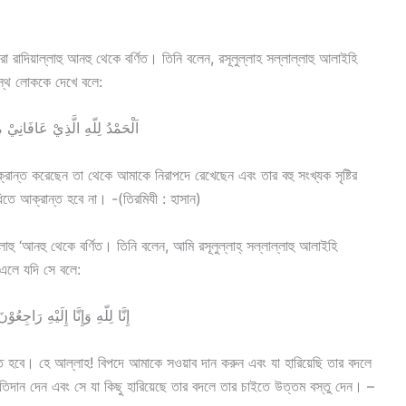
া রাদিয়াল্লাহু আনহু থেকে বর্ণিত। তিনি বলেন, রসূলুল্লাহ সল্লাল্লাহু আলাইহি
্রস্থ লোককে দেখে বলে:
اَلْحَمْدُ لِلّهِ الَّذِيْ عَافَانِيْ 
রান্ত করেছেন তা থেকে আমাকে নিরাপদে রেখেছেন এবং তার বহু সংখ্যক সৃষ্টির
তে আক্রান্ত হবে না। -(তিরমিযী : হাসান)
লাহু ‘আনহু থেকে বর্ণিত। তিনি বলেন, আমি রসূলুল্লাহ্ সল্লাল্লাহু আলাইহি
এলে যদি সে বলে:
إِنَّا لِلّهِ وَإِنَّا إِلَيْهِ رَاجِ
 হবে। হে আল্লাহ! বিপদে আমাকে সওয়াব দান করুন এবং যা হারিয়েছি তার বদলে
রতিদান দেন এবং সে যা কিছু হারিয়েছে তার বদলে তার চাইতে উত্তম বস্তু দেন। –