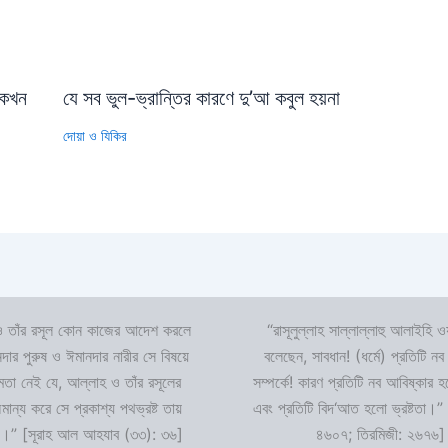
…কখন
যে সব ভুল-ভ্রান্তির কারণে দু’আ কবুল হয়না
দোয়া ও যিকির
 তাঁর রসূল কোন কাজের আদেশ করলে
“রাসূলুল্লাহ সাল্লাল্লাহু আলাইহি ওয
দার পুরুষ ও ঈমানদার নারীর সে বিষয়ে
বলেছেন, সাবধান! (ধর্মে) প্রতিটি নব
ষমতা নেই যে, আল্লাহ ও তাঁর রসূলের
সম্পর্কে! কারণ প্রতিটি নব আবিষ্কার
ন্য করে সে প্রকাশ্য পথভ্রষ্ট তায়
এবং প্রতিটি বিদ‘আত হলো ভ্রষ্টতা।”
।” [সূরাহ আল আহযাব (৩৩): ৩৬]
৪৬০৭; তিরমিজী: ২৬৭৬]