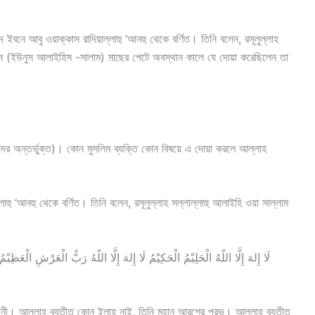
ে আবু ওয়াক্কাস রাদিয়াল্লাহু ‘আনহু থেকে বর্ণিত। তিনি বলেন, রসূলুল্লাহ
-নুন (ইউনুস আলাইহিস -সালাম) মাছের পেটে অবস্থান কালে যে দোয়া করেছিলেন তা
মদের অন্তর্ভুক্ত)। কোন মুসলিম ব্যক্তি কোন বিষয়ে এ দোয়া করলে আল্লাহ
হু ‘আনহু থেকে বর্ণিত। তিনি বলেন, রসূলুল্লাহ সল্লাল্লাহু আলাইহি ওয়া সাল্লাম
لَا إِلهَ إِلَّا اللّهُ الْحَلِيْمُ الْحَكِيْمُ لَا إِلهَ إِلَّا اللّهُ رَبُّ الْعَرْشِ الْعَظ
্ঞানী। আল্লাহ ব্যতীত কোন ইলাহ নাই, তিনি মহান আরশের প্রভু। আল্লাহ ব্যতীত