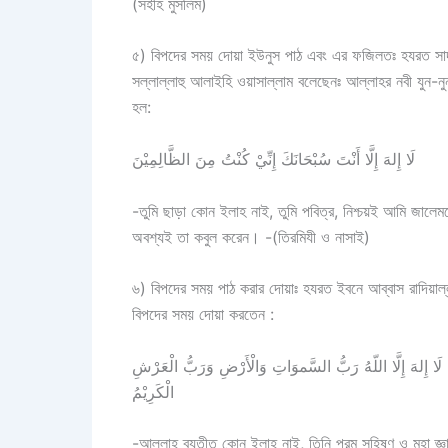
(সহীহ মুসলিম)
৫) বিপদের সময় দোয়া ইউনুস পাঠ এবং এর ফজিলতঃ হযরত সাদ ইবন
সল্লাল্লাহু আলাইহি ওয়াসাল্লাম বলেছেনঃ আল্লাহর নবী যুন
হল:
لَا إِلهَ إِلَّا أَنْتَ سُبْحَانَكَ إِنِّيْ كُنْتُ مِنَ الظَّالِمِيْنَ
-তুমি ছাড়া কোন ইলাহ নাই, তুমি পবিত্র, নিশ্চয়ই আমি জালে
অবশ্যই তা কবুল করেন। -(তিরমিযী ও নাসাই)
৬) বিপদের সময় পাঠ করার দোয়াঃ হযরত ইবনে আব্বাস রাদিয়াল্লা
বিপদের সময় দোয়া করতেন :
ِيْمُ لَا إِلهَ إِلَّا اللّهُ رَبُّ السَّموَاتِ وَالْأَرْضِ وَرَبُّ الْعَرْشِ
الْكَرِيْمُ
-আল্লাহ ব্যতীত কোন ইলাহ নাই, তিনি পরম সহিষ্ণু ও মহা জ