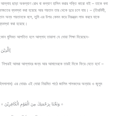
ল্লাহ ছাড়া অকল্যাণ রোধ বা কল্যাণ হাসিল করার শক্তি কারো নাই – তাকে বলা
েফাজতের ব্যবস্থা করা হয়েছে আর শয়তান তার থেকে দুরে চলে যায়। – (তিরমিযী,
ান অন্য শয়তানকে বলে, তুমি এর উপর কেমন করে নিয়ন্ত্রন লাভ করবে যাকে
ব্যবস্থা করা হয়েছে।
কোন মুসিবত আপতিত হলে আল্লাহ তায়ালা যে দোয়া শিক্ষা দিয়েছেন-
اَلَّذِيْنَ إِذَا أَصَابَتْهُمْ مُّصِيْبَةٌ قَالُوا ] إِنَّا لِلّهِ وَإِنَّا إِلَيْهِ رَاجِعُوْنَ[
‘নিশ্চয়ই আমরা আল্লাহর জন্য আর আমাদেরকে তারই দিকে ফিরে যেতে হবে’ –
হিসসালাম) এর দোয়াঃ এই দোয়া নিয়মিত পাঠে জালিম শাসকদের অন্যায় ও জুলুম
عَلَى اللّهِ تَوَكَّلْنَا رَبَّنَا لَا تَجْعَلْنَا فِتْنَةً لِّلْقَوْمِ الظَّالِمِيْنَ ০ وَنَجِّنَا بِرَحْمَتِكَ مِنَ الْقَوْمِ الْكَافِرِيْنَ ০