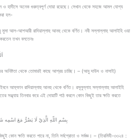
ন ও হাদীসে অনেক গুরুত্বপূর্ণ দোয়া রয়েছে। সেখান থেকে সহজে আমল যোগ্য
করা হল-
মুসা আল-আশআরী রাদিয়াল্লাহু আনহু থেকে বর্ণিত। নবী সল্লাল্লাহু আলাইহি ওয়া
কা করতেন তখন বলতেনঃ
اَل
ের অনিষ্টতা থেকে তোমারই কাছে আশ্রয় চাচ্ছি। – (আবু দাউদ ও নাসাই)
ে আফ্ফান রাদিয়াল্লাহু আনহু থেকে বর্ণিত। রসূলুল্লাহ সল্লাল্লাহু আলাইহি
রাতের সন্ধ্যায় তিনবার করে এই দোয়াটি পাঠ করলে কোন কিছুই তার ক্ষতি করতে
بِسْمِ اللّهِ الَّذِيْ لَا يَضُرُّ مَعَ اسْمِه ش
ই কোন ক্ষতি করতে পারে না, তিনি সর্বশ্রোতা ও সর্বজ্ঞ। – (তিরমিযী-৩৩২৪ :