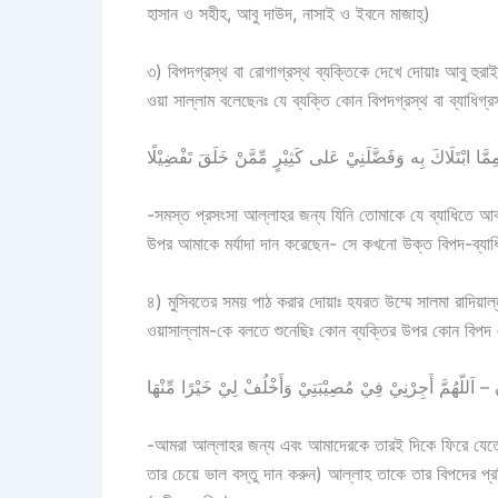
হাসান ও সহীহ, আবু দাউদ, নাসাই ও ইবনে মাজাহ্)
৩) বিপদগ্রস্থ বা রোগাগ্রস্থ ব্যক্তিকে দেখে দোয়াঃ আবু হুরাইর
ওয়া সাল্লাম বলেছেনঃ যে ব্যক্তি কোন বিপদগ্রস্থ বা ব্যাধিগ
مِمَّا ابْتَلَاكَ بِه وَفَضَّلَنِيْ عَلى كَثِيْرٍ مِّمَّنْ خَلَقَ تَفْضِيْلًا
-সমস্ত প্রসংসা আল্লাহর জন্য যিনি তোমাকে যে ব্যাধিতে আক্
উপর আমাকে মর্যাদা দান করেছেন- সে কখনো উক্ত বিপদ-ব্যাধি
৪) মুসিবতের সময় পাঠ করার দোয়াঃ হযরত উম্মে সালমা রাদিয়াল্
ওয়াসাল্লাম-কে বলতে শুনেছিঃ কোন ব্যক্তির উপর কোন বিপদ 
عُوْنَ – اَللّهُمَّ أَجِرْنِيْ فِيْ مُصِيْبَتِيْ وَأَخْلُفْ لِيْ خَيْرًا مِّنْهَا
-আমরা আল্লাহর জন্য এবং আমাদেরকে তারই দিকে ফিরে যেতে
তার চেয়ে ভাল বস্তু দান করুন) আল্লাহ তাকে তার বিপদের প্