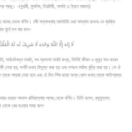
 প্রভু। -(বুখারী, মুসলিম, তিরমিযী, নাসাই ও ইবনে মাজাহ)
ু আনহু থেকে বর্ণিত। নবী সল্লাল্লাহু আলাইহি ওয়া সাল্লাম বলেনঃ যে ব্যক্তি
 পূর্বে দশ বার বলে-
لَا إِلهَ إِلَّا اللّهُ وَحْدَه لَا شَرِيكَ لَه لَهُ الْمُل
 সার্বভৌমত্ব তারই, সব প্রশংসা তারই জন্য, তিনিই জীবন ও মৃত্যু দান করেন
 লেখা হয়, দশটি গুনাহ বিলুপ্ত করা হয় এবং দশগুন মর্যাদা বৃদ্ধি করা হয়। সে ঐ
 তাকে পাহারা দেয়া হবে এবং ঐ দিন র্শিক ছাড়া অন্য কোন গুনাহ তাকে ক্ষতিগ্রস্থ
য়াঃ হযরত আনাস রাদিয়াল্লাহু আনহু থেকে বর্ণিত। তিনি বলেন, রসূলুল্লাহ
াড়ী থেকে বের হওয়ার সময় বলে-