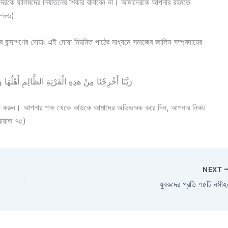
কে যালিমদের নির্যাতনের শিকার বানাবেন না। আমাদেরকে আপনার রহমতে
৫-৮৬)
র বান্দাগণের দোয়াঃ এই দোয়া নিয়মিত পাঠের মাধ্যমে সমাজের জালিম সম্প্রদায়ের
رَبَّنَا أَخْرِجْنَا مِنْ هذِهِ الْقَرْيَةِ الظَّالِمِ أَهْلُهَا وَ
ত করুন। আপনার পক্ষ থেকে কাউকে আমাদের অভিভাবক করে দিন, আপনার নিকট
 আয়াত ৭৫)
NEXT
যুবকদের প্রতি ৭৫টি নসী