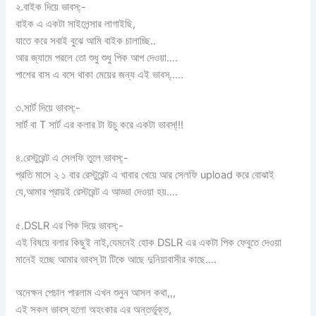
২.বাইক দিয়ে ভাবস্:-
বাইক এ একটা সাইলেন্সার লাগাইছি,
যাতে করে সবাই বুঝে আমি বাইক চালাচ্ছি..
আর জ্যামে পরলে তো শুধু শুধু পিক আপ দেওয়া….
পাশের বাস এ বসে থাকা মেয়ের জন্য এই ভাবস্…..
৩.সার্ট দিয়ে ভাবস্:-
সার্ট বা T সার্ট এর কলার টা উচু করে একটা ভাবস্!!!
৪.রেস্টুরেন্ট এ সেলফি তুলে ভাবস্:-
প্রতি মাসে ২ ১ বার রেস্টুরেন্ট এ খাবার খেয়ে আর সেলফি upload করে বোঝাই
যে,আমার প্রায়ই রেস্টরেন্ট এ আড্ডা দেওয়া হয়….
৫.DSLR এর পিক দিয়ে ভাবস্:-
এই বিষয়ে বলার কিছুই নাই,যেমনেই হোক DSLR এর একটা পিক ফেবুতে দেওয়া
মানেই হচ্ছে আমার ভাবস্ টা টিকে আছে দুনিয়াবাসীর কাছে….
অনেক্ষন পেচাল পারলাম এখন শুনুন আসল কথা,,,
এই সকল ভাবস্ হলো অহংকার এর অন্তর্ভুক্ত,