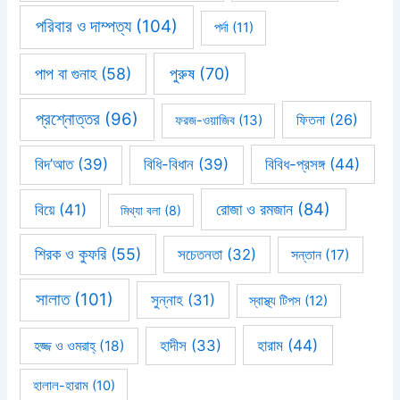
পরিবার ও দাম্পত্য
(104)
পর্দা
(11)
পাপ বা গুনাহ
(58)
পুরুষ
(70)
প্রশ্নোত্তর
(96)
ফিতনা
(26)
ফরজ-ওয়াজিব
(13)
বিবিধ-প্রসঙ্গ
(44)
বিদ’আত
(39)
বিধি-বিধান
(39)
রোজা ও রমজান
(84)
বিয়ে
(41)
মিথ্যা বলা
(8)
শিরক ও কুফরি
(55)
সচেতনতা
(32)
সন্তান
(17)
সালাত
(101)
সুন্নাহ
(31)
স্বাস্থ্য টিপস
(12)
হারাম
(44)
হাদীস
(33)
হজ্জ ও ওমরাহ্‌
(18)
হালাল-হারাম
(10)