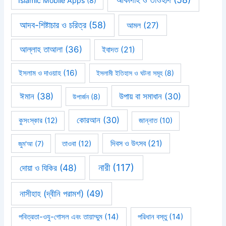
Islamic Mobile Apps
(8)
আদব-শিষ্টাচার ও চরিত্র
(58)
আমল
(27)
আল্লাহ তাআলা
(36)
ইবাদত
(21)
ইসলাম ও দাওয়াহ
(16)
ইসলামী ইতিহাস ও ঘটনা সমূহ
(8)
ঈমান
(38)
উপায় বা সমাধান
(30)
উপার্জন
(8)
কোরআন
(30)
কুসংস্কার
(12)
জান্নাত
(10)
দিবস ও উৎসব
(21)
জুম'আ
(7)
তাওবা
(12)
নারী
(117)
দোয়া ও যিকির
(48)
নাসীহাহ (দ্বীনি পরামর্শ)
(49)
পবিত্রতা-ওযু-গোসল এবং তায়াম্মুম
(14)
পরিধান বস্তু
(14)