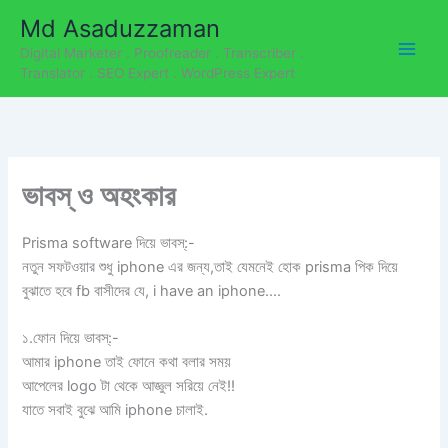
C
Skip
Md Asaduzzaman
a
to
t
Digital Marketer . Proofreader . Transcriber .
content
e
Translator . SEO Expert . WordPress Expert
g
o
r
i
e
ভাবস্ ও অহংকার
s
Prisma software দিয়ে ভাবস্:-
নতুন সফটওয়ার শুধু iphone এর জন্য,তাই যেমনেই হোক prisma পিক দিয়ে
বুঝাতে হবে fb বাসীদের যে, i have an iphone….
১.ফোন দিয়ে ভাবস্:-
আমার iphone তাই ফোনে কথা বলার সময়
আপেলের logo টা থেকে আজ্ঞুল সরিয়ে নেই!!
যাতে সবাই বুঝে আমি iphone চালাই.