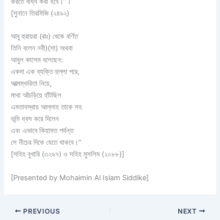
করতে বাধ্য করা হবে।”।
[সুনানে তিরমিজি (২৪৯২)
আবু হুরায়রা (রাঃ) থেকে বর্ণিত
তিনি বলেন নবী)(সা) অথবা
আবুল কাসেম বলেছেন:
একদা এক ব্যক্তি হুল্লা পরে,
আত্মম্ভরিতা নিয়ে,
মাথা আঁচড়িয়ে হাঁটছিল
এমতাবস্থায় আল্লাহ তাকে সহ
ভূমি ধ্বস করে দিলেন
এবং এভাবে কিয়ামত পর্যন্ত
সে নীচের দিকে যেতে থাকবে।”
[সহিহ বুখারি (৩২৯৭) ও সহিহ মুসলিম (২০৮৮)]
[Presented by Mohaimin Al Islam Siddike]
PREVIOUS
NEXT