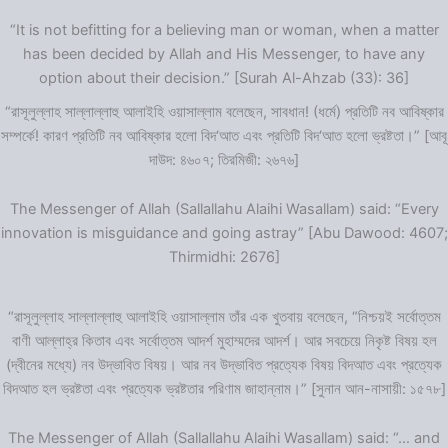
“It is not befitting for a believing man or woman, when a matter
has been decided by Allah and His Messenger, to have any
option about their decision.” [Surah Al-Ahzab (33): 36]
“রাসূলুল্লাহ সাল্লাল্লাহু আলাইহি ওয়াসাল্লাম বলেছেন, সাবধান! (ধর্মে) প্রতিটি নব আবিষ্কার
সম্পর্কে! কারণ প্রতিটি নব আবিষ্কার হলো বিদ‘আত এবং প্রতিটি বিদ‘আত হলো ভ্রষ্টতা।” [আবূ
দাউদ: ৪৬০৭; তিরমিজী: ২৬৭৬]
The Messenger of Allah (Sallallahu Alaihi Wasallam) said: “Every
innovation is misguidance and going astray” [Abu Dawood: 4607;
Thirmidhi: 2676]
“রাসূলুল্লাহ সাল্লাল্লাহু আলাইহি ওয়াসাল্লাম তাঁর এক খুতবায় বলেছেন, “নিশ্চয়ই সর্বোত্তম
বাণী আল্লাহ্‌র কিতাব এবং সর্বোত্তম আদর্শ মুহাম্মদের আদর্শ। আর সবচেয়ে নিকৃষ্ট বিষয় হল
(দ্বীনের মধ্যে) নব উদ্ভাবিত বিষয়। আর নব উদ্ভাবিত প্রত্যেক বিষয় বিদআত এবং প্রত্যেক
বিদআত হল ভ্রষ্টতা এবং প্রত্যেক ভ্রষ্টতার পরিণাম জাহান্নাম।” [সুনান আন-নাসায়ী: ১৫৭৮]
The Messenger of Allah (Sallallahu Alaihi Wasallam) said: “… and