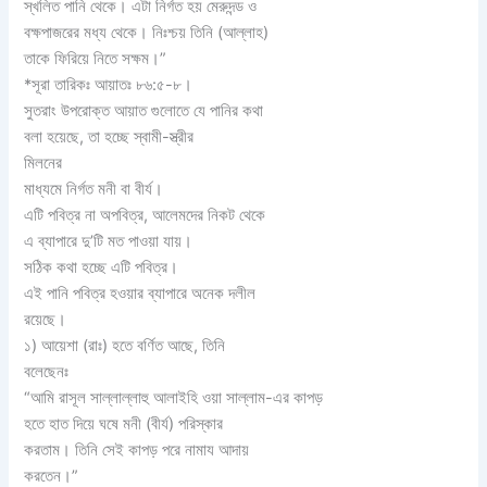
স্খলিত পানি থেকে। এটা নির্গত হয় মেরুদন্ড ও
বক্ষপাজরের মধ্য থেকে। নিঃশ্চয় তিনি (আল্লাহ)
তাকে ফিরিয়ে নিতে সক্ষম।”
*সূরা তারিকঃ আয়াতঃ ৮৬:৫-৮।
সুতরাং উপরোক্ত আয়াত গুলোতে যে পানির কথা
বলা হয়েছে, তা হচ্ছে স্বামী-স্ত্রীর
মিলনের
মাধ্যমে নির্গত মনী বা বীর্য।
এটি পবিত্র না অপবিত্র, আলেমদের নিকট থেকে
এ ব্যাপারে দু’টি মত পাওয়া যায়।
সঠিক কথা হচ্ছে এটি পবিত্র।
এই পানি পবিত্র হওয়ার ব্যাপারে অনেক দলীল
রয়েছে।
১) আয়েশা (রাঃ) হতে বর্ণিত আছে, তিনি
বলেছেনঃ
“আমি রাসূল সাল্লাল্লাহু আলাইহি ওয়া সাল্লাম-এর কাপড়
হতে হাত দিয়ে ঘষে মনী (বীর্য) পরিস্কার
করতাম। তিনি সেই কাপড় পরে নামায আদায়
করতেন।”