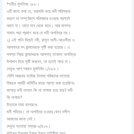
*সহীহ মুসলিমঃ ২৮৮।
এটি জানা কথা যে, ঘষাঘষি করে মনী পরিস্কার
করলে তা সম্পূর্ণরুপে পরিস্কার হওয়ার প্রশ্নই
আসে না। তাতে দাগ থেকে যাবে। আর দাগসহ
নামায পড়া প্রমাণ করে যে মনী অপবিত্র নয়।
২) এই পানি দিয়েই নবী, রাসূল অলী-আওলীয়া ও
আল্লাহর সৎ বান্দাদেরকে সৃষ্টি করা হয়েছে। এ
সমস্ত প্রিয় বান্দাদেরকে আল্লাহ্ তাআলা অপবিত্র
উপাদান দিয়ে সৃষ্টি করবেন, তা হতেই পারে না।
দেখুনঃ আশ্ শরহুল মুমতিউঃ ১/৩৮৮।
সৌদি আরবের সর্বোচ্চ উলামা পরিষদের ফতোয়া
বিষয়ক স্থায়ী কমিটির কাছে প্রশ্ন করা হয়েছিলঃ
কাপড়ে মনী লাগলে কি তা নাপাক হয়ে যায়? মনী
কি নাপাক?
উত্তরে তারা বলেছেনঃ
মনী পবিত্র। তা অপবিত্র হওয়ার কোন দলীল
আমাদের জানা নেই।
দেখুনঃ ফতোয়া নম্বরঃ ৬/৪১৬।
শাইখুল ইসলাম ইমাম ইবনে তাইমীয়া (রঃ)