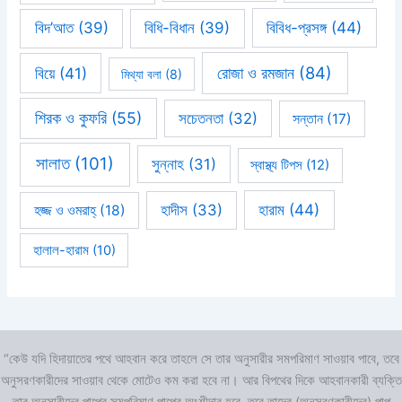
বিবিধ-প্রসঙ্গ
(44)
বিদ’আত
(39)
বিধি-বিধান
(39)
রোজা ও রমজান
(84)
বিয়ে
(41)
মিথ্যা বলা
(8)
শিরক ও কুফরি
(55)
সচেতনতা
(32)
সন্তান
(17)
সালাত
(101)
সুন্নাহ
(31)
স্বাস্থ্য টিপস
(12)
হারাম
(44)
হাদীস
(33)
হজ্জ ও ওমরাহ্‌
(18)
হালাল-হারাম
(10)
“কেউ যদি হিদায়াতের পথে আহবান করে তাহলে সে তার অনুসারীর সমপরিমাণ সাওয়াব পাবে, তবে
অনুসরণকারীদের সাওয়াব থেকে মোটেও কম করা হবে না। আর বিপথের দিকে আহবানকারী ব্যক্তি
তার অনুসারীদের পাপের সমপরিমাণ পাপের অংশীদার হবে, তবে তাদের (অনুসরণকারীদের) পাপ