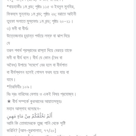
*বায়হাকীঃ ১ম খন্ড; পৃষ্ঠাঃ ১১৫ ও ইবনুল মুনযির,
ফিকহুস সুন্নাহঃ ১ম খন্ড; পৃষ্ঠাঃ ২৬; বরাতে আইনী
তুহফা সলাতে মুস্তফাঃ ১ম খন্ড; পৃষ্ঠাঃ ২০-২১।
৩) মনী বা বীর্যঃ
উত্তেজনার চূড়ান্ত পর্যায়ে লম্ফ বা ঝাপ দিয়ে
যে
তরল পদার্থ প্রস্রাবের রাস্তা দিয়ে বেরহয় তাকে
মনী বা বীর্য বলে। বীর্য যে কোন (বৈধ বা
অবৈধ) উপায়ে ‘সবেগে’ বের হলে বা বীর্যপাত
বা বীর্যস্থলন হলেই গোসল ফরয হয়ে যায় বা
যাবে।
*তিরমিযীঃ ১০৯।
বিঃ দ্রঃ নারিদের বেলায় ও একই বিষয় প্রযোজ্য।
★ বীর্য সম্পর্কে কুরআনের আয়াতসমূহঃ
মহান আল্লাহ বলেছেন-
ﺃَﻟَﻢْ ﻧَﺨْﻠُﻘْﻜُﻢْ ﻣِﻦْ ﻣَﺎﺀٍ ﻣَﻬِﻴﻦٍ
আমি কি তোমাদেরকে তুচ্ছ পানি থেকে সৃষ্টি
করিনি? [আল-মুরসালাত, ৭৭/২০]