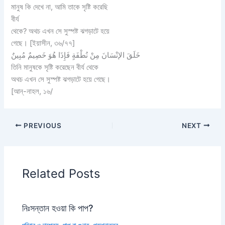
মানুষ কি দেখে না, আমি তাকে সৃষ্টি করেছি
বীর্য
থেকে? অথচ এখন সে সুস্পষ্ট ঝগড়াটে হয়ে
গেছে। [ইয়াসীন, ৩৬/৭৭]
ﺧَﻠَﻖَ ﺍﻹﻧْﺴَﺎﻥَ ﻣِﻦْ ﻧُﻄْﻔَﺔٍ ﻓَﺈِﺫَﺍ ﻫُﻮَ ﺧَﺼِﻴﻢٌ ﻣُﺒِﻴﻦٌ
তিনি মানুষকে সৃষ্টি করেছেন বীর্য থেকে
অথচ এখন সে সুস্পষ্ট ঝগড়াটে হয়ে গেছে।
[আন্-নাহল, ১৬/⁠⁠⁠⁠
PREVIOUS
NEXT
Related Posts
নিঃসন্তান হওয়া কি পাপ?