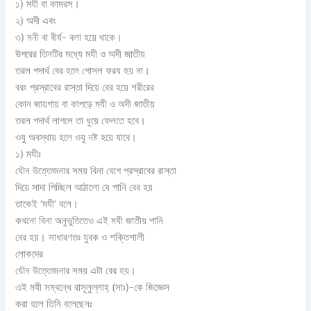
১) মযী বা কামরস।
২) অদী এবং
৩) মনী বা বীর্য- বলা হয়ে থাকে।
উপরের তিনটির মধ্যে মযী ও অদী জাতীয়
তরল পদার্থ বের হলে গোসল ফরয হয় না।
বরং প্রস্রাবের রাস্তা দিয়ে বের হয়ে শরীরের
কোন জায়গায় বা কাপড়ে মযী ও অদী জাতীয়
তরল পদার্থ লাগলে তা ধুয়ে ফেলতে হবে।
ওযু অবস্থায় হলে ওযু নষ্ট হয়ে যাবে।
১) মযীঃ
যৌন উত্তেজনার সময় বিনা বেগে প্রস্রাবের রাস্তা
দিয়ে সাদা পিচ্ছিল আঠালো যে পানি বের হয়
তাকেই ‘মযী’ বলে।
কখনো বিনা অনুভুতিতেও এই মযী জাতীয় পানি
বের হয়। সাধারণতঃ যুবক ও শক্তিশালী
লোকদের
যৌন উত্তেজনার সময় এটা বের হয়।
এই মযী সম্বন্ধে রাসূলুল্লাহ্ (সাঃ)-কে জিজ্ঞেস
করা হলে তিনি বলেছেনঃ