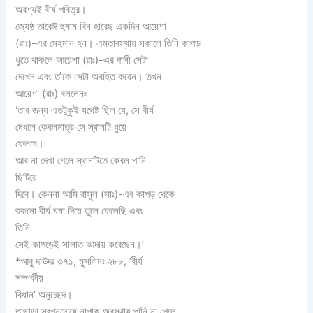
অবশ্যই বীর্য পবিত্র।
জ্যেষ্ঠ তাবেঈ হুমাম বিন হারেছ একদিন আয়েশা
(রাঃ)-এর মেহমান হন। এমতাবস্থায় সকালে তিনি কাপড়
ধুতে থাকলে আয়েশা (রাঃ)-এর দাসী সেটা
দেখেন এবং তাঁকে সেটা অবহিত করেন। তখন
আয়েশা (রাঃ) বললেনঃ
‘তার জন্য এতটুকুই যথেষ্ট ছিল যে, সে বীর্য
দেখলে কেবলমাত্র সে স্থানটি ধুয়ে
ফেলবে।
আর না দেখা গেলে স্থানটিতে কেবল পানি
ছিটিয়ে
দিবে। কেননা আমি রাসূল (সাঃ)-এর কাপড় থেকে
শুকনো বীর্য ঘষা দিয়ে তুলে ফেলেছি এবং
তিনি
সেই কাপড়েই সালাত আদায় করেছেন।’
*আবু দাঊদঃ ৩৭১, মুসলিমঃ ২৮৮, ‘বীর্য
সম্পর্কীয়
বিধান’ অনুচ্ছেদ।
তাছাড়া স্বপ্নদোষে নাপাক অবস্থায় পানি না পেলে