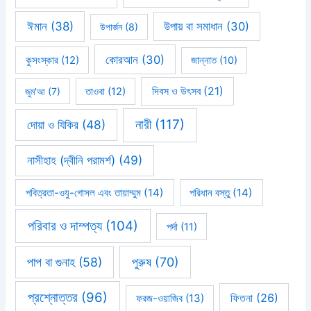
ঈমান
(38)
উপায় বা সমাধান
(30)
উপার্জন
(8)
কোরআন
(30)
কুসংস্কার
(12)
জান্নাত
(10)
দিবস ও উৎসব
(21)
জুম'আ
(7)
তাওবা
(12)
নারী
(117)
দোয়া ও যিকির
(48)
নাসীহাহ (দ্বীনি পরামর্শ)
(49)
পবিত্রতা-ওযু-গোসল এবং তায়াম্মুম
(14)
পরিধান বস্তু
(14)
পরিবার ও দাম্পত্য
(104)
পর্দা
(11)
পাপ বা গুনাহ
(58)
পুরুষ
(70)
প্রশ্নোত্তর
(96)
ফিতনা
(26)
ফরজ-ওয়াজিব
(13)