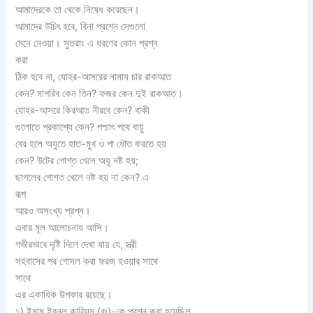
আমাদেরকে তা থেকে নিষেধ করেছেন।
আমাদের উচিৎ হবে, বিনা প্রশ্নে সেগুলো
মেনে নেওয়া। সুতরাং এ ধরণের কোন প্রশ্ন
করা
ঠিক হবে না, যোহর-আসরের নামায চার রাকআত
কেন? মাগরিব কেন তিন? ফজর কেন দুই রাকআত।
যোহর-আসরে কিরআত নীরবে কেন? বাকী
গুলোতে প্রকাশ্যে কেন? পশ্চাৎ পথে বায়ু
বের হলে অযুতে হাত-মুখ ও পা ধৌত করতে হয়
কেন? উটের গোশ্ত খেলে অযু নষ্ট হয়;
ছাগলের গোশত খেলে নষ্ট হয় না কেন? এ
রূপ
আরও অসংখ্য প্রশ্ন।
এবার মূল আলোচনায় আসি।
গভীরভাবে দৃষ্টি দিলে দেখা যায় যে, স্ত্রী
সহবাসের পর গোসল করা ফরজ হওয়ার সাথে
সাথে
এর একাধিক উপকার রয়েছে।
১) ইমাম ইবনুল কায়্যিম (রঃ)-কে প্রশ্ন করা হয়েছিল,