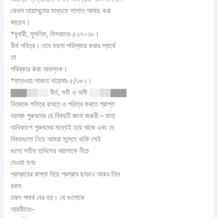
কেবল তায়াম্মুমের মাধ্যমে সালাত আদায় করা
জায়েয।
*বুখারী, মুসলিম, মিশকাতঃ ৫২৭-২৮।
বীর্য পবিত্র। তবে ময়লা পরিস্কার করার স্বার্থে
তা
পরিষ্কার করা আবশ্যক।
*ফাতওয়া লাজনা দায়েমাঃ ৫/৩৮১।
▓▓▓▒▒░░ বীর্য, মযী ও অদী ░░▒▒▓▓▓
নিজেকে পবিত্র রাখতে ও পবিত্র করতে প্রাপ্ত
বয়স্ক পুরুষদের যে বিষয়টি জানা জরুরী – যাহা
অধিকাংশ পুরুষদের মধ্যেই হয়ে থাকে এবং যে
বিষয়গুলো নিয়ে আমরা সন্দেহে থাকি সেই
গুলো সহীহ হাদিসের আলোকে নীচে
দেওয়া হলঃ
প্রস্রাবের রাস্তা দিয়ে প্রস্রাব ছাড়াও আরও তিন
রকম
তরল পদার্থ বের হয়। যে গুলোকে
আরবীতেঃ-