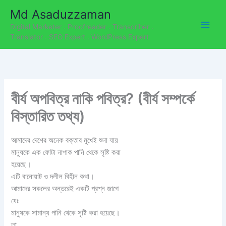
C
Skip
Md Asaduzzaman
a
to
t
Digital Marketer . Proofreader . Transcriber .
content
e
Translator . SEO Expert . WordPress Expert
g
o
r
i
e
বীর্য অপবিত্র নাকি পবিত্র? (বীর্য সম্পর্কে
s
বিস্তারিত তথ্য)
আমাদের দেশের অনেক বক্তার মুখেই শুনা যায়
মানুষকে এক ফোটা নাপাক পানি থেকে সৃষ্টি করা
হয়েছে।
এটি বানোয়াট ও দলীল বিহীন কথা।
আমাদের সকলের অন্তরেই একটি প্রশ্ন জাগে
যেঃ
মানুষকে সামান্য পানি থেকে সৃষ্টি করা হয়েছে।
তা