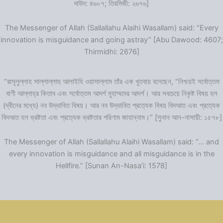
দাউদ: ৪৬০৭; তিরমিজী: ২৬৭৬]
The Messenger of Allah (Sallallahu Alaihi Wasallam) said: “Every
innovation is misguidance and going astray” [Abu Dawood: 4607;
Thirmidhi: 2676]
“রাসূলুল্লাহ সাল্লাল্লাহু আলাইহি ওয়াসাল্লাম তাঁর এক খুতবায় বলেছেন, “নিশ্চয়ই সর্বোত্তম
বাণী আল্লাহ্‌র কিতাব এবং সর্বোত্তম আদর্শ মুহাম্মদের আদর্শ। আর সবচেয়ে নিকৃষ্ট বিষয় হল
(দ্বীনের মধ্যে) নব উদ্ভাবিত বিষয়। আর নব উদ্ভাবিত প্রত্যেক বিষয় বিদআত এবং প্রত্যেক
বিদআত হল ভ্রষ্টতা এবং প্রত্যেক ভ্রষ্টতার পরিণাম জাহান্নাম।” [সুনান আন-নাসায়ী: ১৫৭৮]
The Messenger of Allah (Sallallahu Alaihi Wasallam) said: “… and
every innovation is misguidance and all misguidance is in the
Hellfire.” [Sunan An-Nasa’i: 1578]