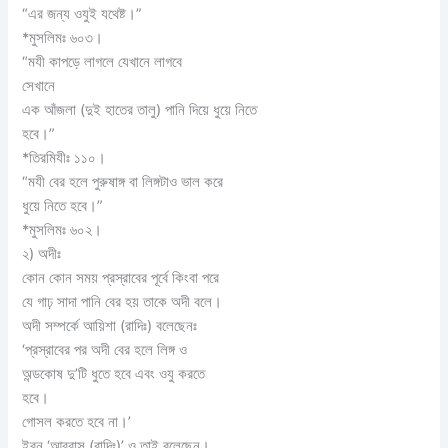
“এর জন্য ওযুই যথেষ্ট।”
*মুসলিমঃ ৬০৩।
“মযী কাপড়ে লাগলে যেখানে লাগবে
সেখানে
এক আঁজলা (দুই হাতের তালু) পানি দিয়ে ধুয়ে নিতে
হবে।”
*তিরমিযীঃ ১১০।
“মযী বের হলে পুরুষাঙ্গ বা লিঙ্গটাও ভাল করে
ধুয়ে নিতে হবে।”
*মুসলিমঃ ৬০২।
২) অদীঃ
কোন কোন সময় প্রস্রাবের পূর্বে কিংবা পরে
যে গাঢ় সাদা পানি বের হয় তাকে অদী বলে।
অদী সম্পর্কে আয়িশা (রাদিঃ) বলেছেনঃ
‘প্রস্রাবের পর অদী বের হলে লিঙ্গ ও
অন্ডকোষ দু’টি ধুতে হবে এবং ওযু করতে
হবে।
গোসল করতে হবে না।’
ইবনু ‘আব্বাস (রাদিঃ)’ ও তাই বলেছেন।