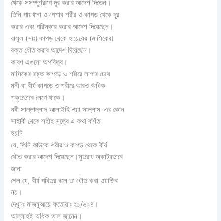
থেকে সসম্পূর্ণরূপে দূর করার আদেশ দিতেন।
তিনি পায়খানা ও পেশাব শরীর ও কাপড় থেকে দূর
করার এবং পরিস্কার করার আদেশ দিয়েছেন।
রাসুল (সাঃ) কাপড় থেকে হায়েযের (মাসিকের)
রক্ত ধৌত করার আদেশ দিয়েছেন।
কারণ এগুলো অপবিত্র।
মাসিকের রক্ত কাপড়ে ও শরীরে লাগার চেয়ে
মনী বা বীর্য কাপড়ে ও শরীরে আরও অধিক
শক্তভাবে লেগে থাকে।
নবী সাল্লাল্লাহু আলাইহি ওয়া সাল্লাম-এর কোন
সাহাবী থেকে সহীহ সূত্রে এ কথা বর্ণিত
হয়নি
যে, তিনি কাউকে শরীর ও কাপড় থেকে বীর্য
ধৌত করার আদেশ দিয়েছেন।সুতরাং অকাট্যভাবে
জানা
গেল যে, বীর্য পবিত্র বলে তা ধৌত করা ওয়াজিব
নয়।
দেখুনঃ মাজমুআয়ে ফতোয়াঃ ২১/৬০৪।
আল্লাহই অধিক ভাল জানেন।