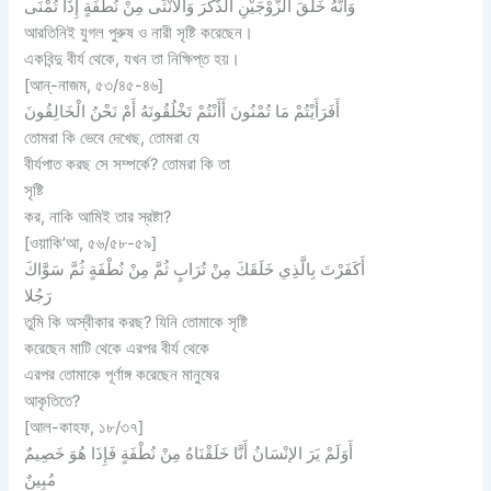
ﻭَﺃَﻧَّﻪُ ﺧَﻠَﻖَ ﺍﻟﺰَّﻭْﺟَﻴْﻦِ ﺍﻟﺬَّﻛَﺮَ ﻭَﺍﻷﻧْﺜَﻰ ﻣِﻦْ ﻧُﻄْﻔَﺔٍ ﺇِﺫَﺍ ﺗُﻤْﻨَﻰ
আরতিনিই যুগল পুরুষ ও নারী সৃষ্টি করেছেন।
একবিন্দু বীর্য থেকে, যখন তা নিক্ষিপ্ত হয়।
[আন্-নাজম, ৫৩/৪৫-৪৬]
ﺃَﻓَﺮَﺃَﻳْﺘُﻢْ ﻣَﺎ ﺗُﻤْﻨُﻮﻥَ ﺃَﺃَﻧْﺘُﻢْ ﺗَﺨْﻠُﻘُﻮﻧَﻪُ ﺃَﻡْ ﻧَﺤْﻦُ ﺍﻟْﺨَﺎﻟِﻘُﻮﻥَ
তোমরা কি ভেবে দেখেছ, তোমরা যে
বীর্যপাত করছ সে সম্পর্কে? তোমরা কি তা
সৃষ্টি
কর, নাকি আমিই তার স্রষ্টা?
[ওয়াকি’আ, ৫৬/৫৮-৫৯]
ﺃَﻛَﻔَﺮْﺕَ ﺑِﺎﻟَّﺬِﻱ ﺧَﻠَﻘَﻚَ ﻣِﻦْ ﺗُﺮَﺍﺏٍ ﺛُﻢَّ ﻣِﻦْ ﻧُﻄْﻔَﺔٍ ﺛُﻢَّ ﺳَﻮَّﺍﻙَ
ﺭَﺟُﻼ
তুমি কি অস্বীকার করছ? যিনি তোমাকে সৃষ্টি
করেছেন মাটি থেকে এরপর বীর্য থেকে
এরপর তোমাকে পূর্ণাঙ্গ করেছেন মানুষের
আকৃতিতে?
[আল-কাহফ, ১৮/৩৭]
ﺃَﻭَﻟَﻢْ ﻳَﺮَ ﺍﻹﻧْﺴَﺎﻥُ ﺃَﻧَّﺎ ﺧَﻠَﻘْﻨَﺎﻩُ ﻣِﻦْ ﻧُﻄْﻔَﺔٍ ﻓَﺈِﺫَﺍ ﻫُﻮَ ﺧَﺼِﻴﻢٌ
ﻣُﺒِﻴﻦٌ