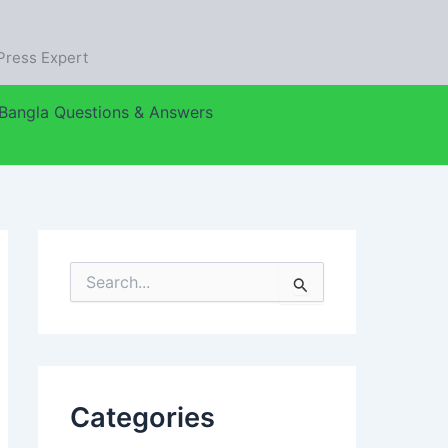
C
a
t
dPress Expert
e
g
o
Bangla Questions & Answers
r
i
e
s
S
e
a
r
c
h
f
Categories
o
r