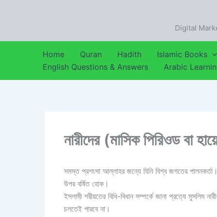
Skip
to
Digital Mark
content
Home
Quran
Hadith
Islamic Books
English Questions & Answers
Arabic Learni
নারীদের (মাসিক পিরিওড বা হায়
সমস্ত প্রশংসা আল্লাহর জন্যে যিনি বিশ্ব জগতের পালনকর্তা। দ
উপর বর্ষিত হোক।
ইসলামী শরীয়তের বিধি-বিধান সম্পর্কে জানা প্রত্যে মুসলিম ন
চলতেই পারবে না।