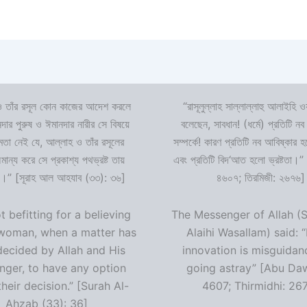
 তাঁর রসূল কোন কাজের আদেশ করলে
“রাসূলুল্লাহ সাল্লাল্লাহু আলাইহি ওয
দার পুরুষ ও ঈমানদার নারীর সে বিষয়ে
বলেছেন, সাবধান! (ধর্মে) প্রতিটি নব
ষমতা নেই যে, আল্লাহ ও তাঁর রসূলের
সম্পর্কে! কারণ প্রতিটি নব আবিষ্কার
ন্য করে সে প্রকাশ্য পথভ্রষ্ট তায়
এবং প্রতিটি বিদ‘আত হলো ভ্রষ্টতা।”
।” [সূরাহ আল আহযাব (৩৩): ৩৬]
৪৬০৭; তিরমিজী: ২৬৭৬]
ot befitting for a believing
The Messenger of Allah (S
woman, when a matter has
Alaihi Wasallam) said: 
decided by Allah and His
innovation is misguidan
ger, to have any option
going astray” [Abu Da
heir decision.” [Surah Al-
4607; Thirmidhi: 26
Ahzab (33): 36]