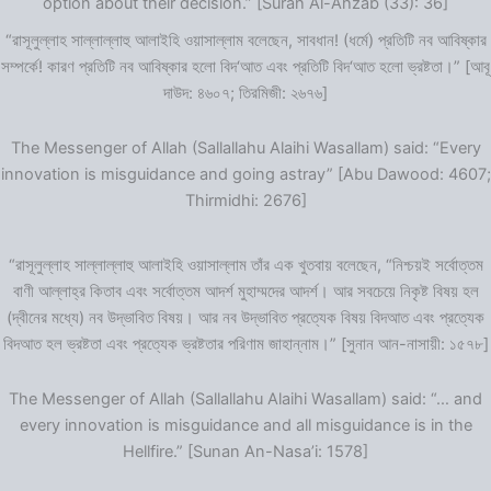
option about their decision.” [Surah Al-Ahzab (33): 36]
“রাসূলুল্লাহ সাল্লাল্লাহু আলাইহি ওয়াসাল্লাম বলেছেন, সাবধান! (ধর্মে) প্রতিটি নব আবিষ্কার
সম্পর্কে! কারণ প্রতিটি নব আবিষ্কার হলো বিদ‘আত এবং প্রতিটি বিদ‘আত হলো ভ্রষ্টতা।” [আবূ
দাউদ: ৪৬০৭; তিরমিজী: ২৬৭৬]
The Messenger of Allah (Sallallahu Alaihi Wasallam) said: “Every
innovation is misguidance and going astray” [Abu Dawood: 4607;
Thirmidhi: 2676]
“রাসূলুল্লাহ সাল্লাল্লাহু আলাইহি ওয়াসাল্লাম তাঁর এক খুতবায় বলেছেন, “নিশ্চয়ই সর্বোত্তম
বাণী আল্লাহ্‌র কিতাব এবং সর্বোত্তম আদর্শ মুহাম্মদের আদর্শ। আর সবচেয়ে নিকৃষ্ট বিষয় হল
(দ্বীনের মধ্যে) নব উদ্ভাবিত বিষয়। আর নব উদ্ভাবিত প্রত্যেক বিষয় বিদআত এবং প্রত্যেক
বিদআত হল ভ্রষ্টতা এবং প্রত্যেক ভ্রষ্টতার পরিণাম জাহান্নাম।” [সুনান আন-নাসায়ী: ১৫৭৮]
The Messenger of Allah (Sallallahu Alaihi Wasallam) said: “… and
every innovation is misguidance and all misguidance is in the
Hellfire.” [Sunan An-Nasa’i: 1578]