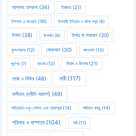
আল্লাহ তাআলা
(36)
ইবাদত
(21)
ইসলাম ও দাওয়াহ
(16)
ইসলামী ইতিহাস ও ঘটনা সমূহ
(8)
ঈমান
(38)
উপায় বা সমাধান
(30)
উপার্জন
(8)
কোরআন
(30)
কুসংস্কার
(12)
জান্নাত
(10)
দিবস ও উৎসব
(21)
জুম'আ
(7)
তাওবা
(12)
নারী
(117)
দোয়া ও যিকির
(48)
নাসীহাহ (দ্বীনি পরামর্শ)
(49)
পবিত্রতা-ওযু-গোসল এবং তায়াম্মুম
(14)
পরিধান বস্তু
(14)
পরিবার ও দাম্পত্য
(104)
পর্দা
(11)