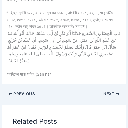
*সহীহুল বুখারী ১৬৬, ৫৮৫১, মুসলিম ১১৮৭, নাসায়ী ৫০৮৫, ৫২৪৪, আবূ দাউদ
১৭৭২, ৪০৬৪, ৪২১০, আহমাদ ৪৬৫৮, ৫৩১৬, ৫৮৬০, ৪৯০৭, মুয়াত্তা মালেক
৭৪১, সহীহ আবু দাউদ ১৫৫৪। তাহকীক আলবানীঃ সহীহ*।
بَاب الْخِضَابِ بِالصُّفْرَةِ حَدَّثَنَا أَبُو بَكْرِ بْنُ أَبِي شَيْبَةَ، حَدَّثَنَا أَبُو أُسَامَةَ،
عَنْ عُبَيْدِ اللَّهِ بْنِ عُمَرَ، عَنْ سَعِيدِ بْنِ أَبِي سَعِيدٍ، أَنَّ عُبَيْدَ بْنَ جُرَيْجٍ،
سَأَلَ ابْنَ عُمَرَ قَالَ رَأَيْتُكَ تُصَفِّرُ لِحْيَتَكَ بِالْوَرْسِ فَقَالَ ابْنُ عُمَرَ أَمَّا
تَصْفِيرِي لِحْيَتِي فَإِنِّي رَأَيْتُ رَسُولَ اللَّهِ ـ صلى الله عليه وسلم ـ
يُصَفِّرُ لِحْيَتَهُ ‏.‏
*হাদিসের মানঃ সহিহ (Sahih)*
PREVIOUS
NEXT
Related Posts