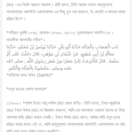
(রাঃ) -এর নিকট প্রবেশ করলাম। রাবী বলেন, তিনি আমার সামনে রাসূলুল্লাহ
সাল্লাল্লাহু আলাইহি ওয়াসাল্লাম এর কিছু চুল বের করলেন, যা মেহেদি ও কাতাম দ্বারা
রঞ্জিত ছিল*।
*সহীহুল বুখারী ৫৮৯৬, আহমাদ ২৫৯৯৫, ২৬১৭৩, মুখতাসারুশ শামাইল ৩৮।
তাহকীক আলবানীঃ সহীহ*।
بَاب الْخِضَابِ بِالْحِنَّاءِ حَدَّثَنَا أَبُو بَكْرٍ، حَدَّثَنَا يُونُسُ بْنُ مُحَمَّدٍ، حَدَّثَنَا
سَلاَّمُ بْنُ أَبِي مُطِيعٍ، عَنْ عُثْمَانَ بْنِ مَوْهَبٍ، قَالَ دَخَلْتُ عَلَى أُمِّ
سَلَمَةَ ‏.‏ قَالَ فَأَخْرَجَتْ إِلَىَّ شَعَرًا مِنْ شَعَرِ رَسُولِ اللَّهِ ـ صلى الله
عليه وسلم ـ مَخْضُوبًا بِالْحِنَّاءِ وَالْكَتَمِ ‏.‏
*হাদিসের মানঃ সহিহ (Sahih)*
*হলুদ রংয়ের খেযাব ব্যবহার*
১/৩৬২৬। *সাঈদ ইবনে আবূ সাঈদ (রাঃ) থেকে বর্ণিত। তিনি বলেন, ইবনে জুরাইজ
(রাঃ) ইবনে উমার (রাঃ) কে জিজ্ঞেস করলেন, আমি তো আপনাকে ওয়ারস ঘাসের রং দিয়ে
আপনার দাড়ি রঞ্জিত করতে দেখছি। ইবনে উমার (রাঃ) বলেন, আমার দাড়ি হলুদ রংয়ে
রঞ্জিত করার কারণ এই যে, আমি রাসূলুল্লাহ সাল্লাল্লাহু আলাইহি ওয়াসাল্লাম কে তাঁর
দাড়ি হলুদ রংয়ে রঞ্জিত করতে দেখেছি*।