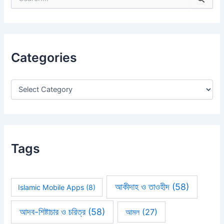
e
a
r
c
h
Categories
f
o
r
:
Tags
আকীদাহ ও তাওহীদ
(58)
Islamic Mobile Apps
(8)
আদব-শিষ্টাচার ও চরিত্র
(58)
আমল
(27)