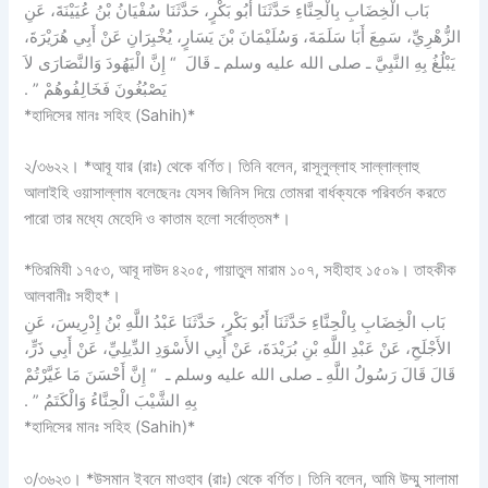
بَاب الْخِضَابِ بِالْحِنَّاءِ حَدَّثَنَا أَبُو بَكْرٍ، حَدَّثَنَا سُفْيَانُ بْنُ عُيَيْنَةَ، عَنِ
الزُّهْرِيِّ، سَمِعَ أَبَا سَلَمَةَ، وَسُلَيْمَانَ بْنَ يَسَارٍ، يُخْبِرَانِ عَنْ أَبِي هُرَيْرَةَ،
يَبْلُغُ بِهِ النَّبِيَّ ـ صلى الله عليه وسلم ـ قَالَ ‏ “‏ إِنَّ الْيَهُودَ وَالنَّصَارَى لاَ
يَصْبُغُونَ فَخَالِفُوهُمْ ‏”‏ ‏.‏
*হাদিসের মানঃ সহিহ (Sahih)*
২/৩৬২২। *আবূ যার (রাঃ) থেকে বর্ণিত। তিনি বলেন, রাসূলুল্লাহ সাল্লাল্লাহু
আলাইহি ওয়াসাল্লাম বলেছেনঃ যেসব জিনিস দিয়ে তোমরা বার্ধক্যকে পরিবর্তন করতে
পারো তার মধ্যে মেহেদি ও কাতাম হলো সর্বোত্তম*।
*তিরমিযী ১৭৫৩, আবূ দাউদ ৪২০৫, গায়াতুল মারাম ১০৭, সহীহাহ ১৫০৯। তাহকীক
আলবানীঃ সহীহ*।
بَاب الْخِضَابِ بِالْحِنَّاءِ حَدَّثَنَا أَبُو بَكْرٍ، حَدَّثَنَا عَبْدُ اللَّهِ بْنُ إِدْرِيسَ، عَنِ
الأَجْلَحِ، عَنْ عَبْدِ اللَّهِ بْنِ بُرَيْدَةَ، عَنْ أَبِي الأَسْوَدِ الدِّيلِيِّ، عَنْ أَبِي ذَرٍّ،
قَالَ قَالَ رَسُولُ اللَّهِ ـ صلى الله عليه وسلم ـ ‏ “‏ إِنَّ أَحْسَنَ مَا غَيَّرْتُمْ
بِهِ الشَّيْبَ الْحِنَّاءُ وَالْكَتَمُ ‏”‏ ‏.‏
*হাদিসের মানঃ সহিহ (Sahih)*
৩/৩৬২৩। *উসমান ইবনে মাওহাব (রাঃ) থেকে বর্ণিত। তিনি বলেন, আমি উম্মু সালামা