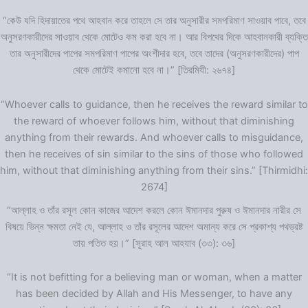
“কেউ যদি হিদায়াতের পথে আহবান করে তাহলে সে তার অনুসারীর সমপরিমাণ সাওয়াব পাবে, তবে
অনুসরণকারীদের সাওয়াব থেকে মোটেও কম করা হবে না। আর বিপথের দিকে আহবানকারী ব্যক্তি
তার অনুসারীদের পাপের সমপরিমাণ পাপের অংশীদার হবে, তবে তাদের (অনুসরণকারীদের) পাপ
থেকে মোটেই কমানো হবে না।” [তিরমিযী: ২৬৭৪]
“Whoever calls to guidance, then he receives the reward similar to
the reward of whoever follows him, without that diminishing
anything from their rewards. And whoever calls to misguidance,
then he receives of sin similar to the sins of those who followed
him, without that diminishing anything from their sins.” [Thirmidhi:
2674]
“আল্লাহ ও তাঁর রসূল কোন কাজের আদেশ করলে কোন ঈমানদার পুরুষ ও ঈমানদার নারীর সে
বিষয়ে ভিন্ন ক্ষমতা নেই যে, আল্লাহ ও তাঁর রসূলের আদেশ অমান্য করে সে প্রকাশ্য পথভ্রষ্ট
তায় পতিত হয়।” [সূরাহ আল আহযাব (৩৩): ৩৬]
“It is not befitting for a believing man or woman, when a matter
has been decided by Allah and His Messenger, to have any