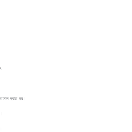
হ
আ‘মাল দ্বারা নয়।
য়।
়।