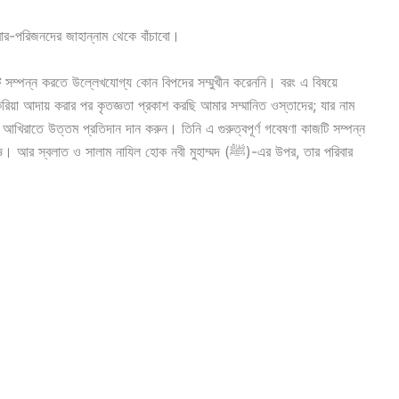
র-পরিজনদের জাহান্নাম থেকে বাঁচাবো।
ম্পন্ন করতে উল্লেখযোগ্য কোন বিপদের সম্মুখীন করেননি। বরং এ বিষয়ে
য়া আদায় করার পর কৃতজ্ঞতা প্রকাশ করছি আমার সম্মানিত ওস্তাদের; যার নাম
 আখিরাতে উত্তম প্রতিদান দান করুন। তিনি এ গুরুত্বপূর্ণ গবেষণা কাজটি সম্পন্ন
 ও সালাম নাযিল হোক নবী মুহাম্মদ (ﷺ)-এর উপর, তার পরিবার