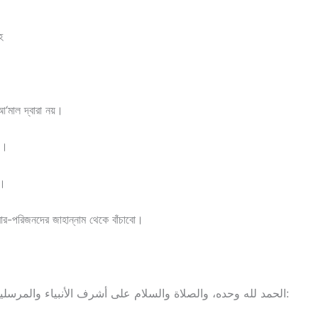
হ
আ‘মাল দ্বারা নয়।
য়।
়।
র-পরিজনদের জাহান্নাম থেকে বাঁচাবো।
الحمد لله وحده، والصلاة والسلام على أشرف الأنبياء والمرسلين، نبينا محمد وعلى آله وأصحابه أجمعين، أما بعد: