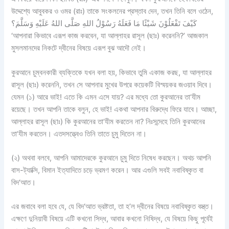
উদ্দেশ্যে আবুবকর ও ওমর (রাঃ) তাকে সংকলনের প্রস্তাব দেন, তখন তিনি বলে ওঠেন,
كَيْفَ تَفْعَلُوْنَ شَيْئًا مَا فَعَلَهُ رَسُوْلُ اللهِ صَلَّى اللهُ عَلَيْهِ وَسَلَّمَ؟
‘আপনারা কিভাবে এরূপ কাজ করবেন, যা আল্লাহর রাসূল (ছাঃ) করেননি?’ আজকাল
মুসলমানদের নিকটে দ্বীনের বিষয়ে এরূপ বুঝ আদৌ নেই।
কুরআনে চুম্বনকারী ব্যক্তিকে যখন বলা হয়, কিভাবে তুমি একাজ করছ, যা আল্লাহর
রাসূল (ছাঃ) করেননি, তখন সে আপনার মুখের উপরে কয়েকটি বিস্ময়কর জওয়াব দিবে।
যেমন (১) আরে ভাই! এতে কি এমন এসে যায়? এর মধ্যে তো কুরআনের তা‘যীম
রয়েছে। তখন আপনি তাকে বলুন, হে ভাই! একথা আপনার বিরুদ্ধে ফিরে যাবে। আচ্ছা,
আল্লাহর রাসূল (ছাঃ) কি কুরআনের তা‘যীম করতেন না? নিঃসন্দেহে তিনি কুরআনের
তা‘যীম করতেন। এতদসত্ত্বেও তিনি তাতে চুমু দিতেন না।
(২) অথবা বলবে, আপনি আমাদেরকে কুরআনে চুমু দিতে নিষেধ করছেন। অথচ আপনি
বাস-ট্যাক্সি, বিমান ইত্যাদিতে চড়ে ভ্রমণ করেন। আর এগুলি সবই নবাবিষ্কৃত বা
বিদ‘আত।
এর জবাবে বলা হবে যে, যে বিদ‘আত ভ্রষ্টতা, তা হ’ল দ্বীনের বিষয়ে নবাবিষ্কৃত বস্ত্ত।
এক্ষণে দুনিয়াবী বিষয়ে এটি কখনো সিদ্ধ, আবার কখনো নিষিদ্ধ, যে বিষয়ে কিছু পূর্বেই