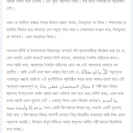
আমরা ইঙ্গিত করে এসেছি। এটি খুবই প্রসিদ্ধ বিষয়। যার জন্য উদাহরণের প্রয়োজন
নেই।
ধরুন যে ব্যক্তি হজ্জের সফরে বিমানে ভ্রমণ করেন, নিঃসন্দেহে তা সিদ্ধ। পক্ষান্তরে যে
ব্যক্তি বিমানে চড়ে পাশ্চাত্য দেশ সমূহে গমন করে ও সেখানকার সংকল্প করে, নিঃসন্দেহে
তা পাপকর্ম। এরূপ অন্যান্য বিষয়।
অতঃপর দ্বীনী বা উপাসনাগত বিষয়সমূহ সম্পর্কে যদি প্রশ্নকারীকে জিজ্ঞেস করা হয় যে,
কেন আপনি এগুলি করেন? জবাবে তিনি বলবেন, আল্লাহর নৈকট্য হাছিলের জন্য।
তখন আমি বলব, আল্লাহর নৈকট্য হাছিলের কোন পথ নেই আল্লাহর দেখানো পথ
ব্যতীত। আমি একটি কথা স্মরণ করিয়ে দিতে চাই যে, كُلُّ بِدْعَةٍ ضَلاَلَةٌ ‘প্রত্যেক
নবোদ্ভুত বস্ত্তই ভ্রষ্টতা’ এই মূলনীতিকে প্রতিষ্ঠিত করার জন্য আমার ধারণা মতে এটি
অত্যন্ত গুরুত্বপূর্ণ যে, لا مجال لاستحسان عقلى بتاتا ‘শরী‘আত বিষয়ে
জ্ঞানগত ইস্তেহসান অর্থাৎ আমার জ্ঞান যেটাকে ভাল মনে করে সেটাই করব, এরূপ কথা
বলার আদৌ কোন সুযোগ নেই’। এজন্য বিগত কোন বিদ্বান বলেছেন, ما أحدثة
بدعة إلا وأميةة سنة ‘যখন একটি বিদ‘আতের উদ্ভব হয়, তখনই একটি সুন্নাত
মিটে যায়’। বিদ‘আতের বিষয়ে তালাশী চালাতে গিয়ে বিষয়টির বাস্তবতা আমি নিজ চোখে
প্রত্যক্ষ করেছি। কিভাবে মানুষ বিভিন্ন সময়ে রাসূলের আনীত শরী‘আতের বিরোধিতা
করে যাচ্ছে।