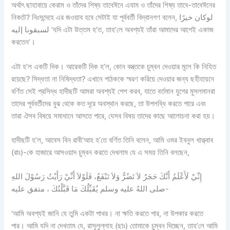
অর্থাৎ ছাহাবায়ে কেরাম ও তাঁদের শিষ্য তাবেঈনে এযাম ও তাঁদের শিষ্য তাবে-তাবেঈনের
নিকটে? নিঃসন্দেহে এর জওয়াব হবে সেটাই যা পূর্ববর্তী বিদ্বানগণ বলেন, لوكان خيرًا
لسبقونا إليه ‘যদি এটা উত্তম হ’ত, তাহ’লে অবশ্যই তাঁরা আমাদের আগেই একাজ
করতেন’।
এটা হ’ল একটি দিক। আরেকটি দিক হ’ল, কোন বস্ত্তকে চুম্বন দেওয়ার মূলে কি নিহিত
রয়েছে? সিদ্ধতা না নিষিদ্ধতা? এখানে পাঠককে স্মরণ করিয়ে দেওয়ার জন্য ছহীহায়নে
বর্ণিত সেই প্রসিদ্ধ হাদীছটি আমরা অবশ্যই পেশ করব, যাতে বর্তমান যুগের মুসলমানরা
তাদের পূর্ববর্তীদের বুঝ থেকে কত দূরে অবস্থান করছে, তা উপলব্ধি করতে পারে এবং
তারা ঐসব বিষয়ে সমাধানে আসতে পারে, যেসব বিষয় তাদের কাছে আলোচনা করা হয়।
হাদীছটি হ’ল, আবেস বিন রাবী‘আহ হ’তে বর্ণিত তিনি বলেন, আমি ওমর ইবনুল খাত্ত্বাব
(রাঃ)-কে হাজারে আসওয়াদ চুম্বন করতে দেখলাম যে এ সময় তিনি বলছেন,
إِنِّيْ لَأَعْلَمُ أَنَّكَ حَجَرٌ لاَ تَضُرُّ وَلاَ تَنْفَعُ، فَلَوْلاَ أَنِّيْ رَأَيْتُ رَسُوْلَ اللهِ
صلى اللهُ عليه وسلم يُقَبِّلُكَ مَا قَبَّلْتُكَ ، متفق عليه-
‘আমি অবশ্যই জানি যে তুমি একটা পাথর। না ক্ষতি করতে পার, না উপকার করতে
পার। আমি যদি না দেখতাম যে, রাসূলুল্লাহ (ছাঃ) তোমাকে চুম্বন দিচ্ছেন, তাহ’লে আমি