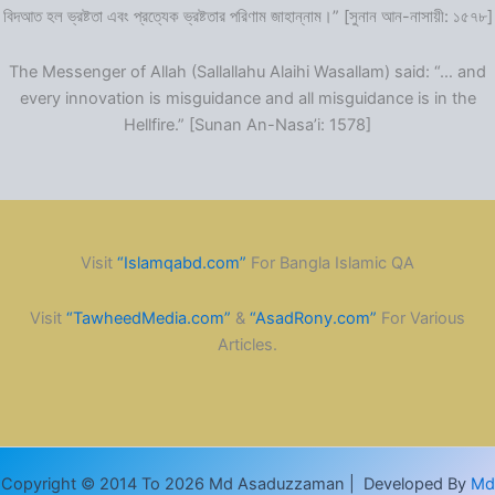
বিদআত হল ভ্রষ্টতা এবং প্রত্যেক ভ্রষ্টতার পরিণাম জাহান্নাম।” [সুনান আন-নাসায়ী: ১৫৭৮]
The Messenger of Allah (Sallallahu Alaihi Wasallam) said: “… and
every innovation is misguidance and all misguidance is in the
Hellfire.” [Sunan An-Nasa’i: 1578]
Visit
“Islamqabd.com”
For Bangla Islamic QA
Visit
“TawheedMedia.com”
&
“AsadRony.com”
For Various
Articles.
Copyright © 2014 To 2026 Md Asaduzzaman | Developed By
Md