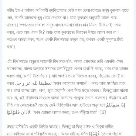
গভীর ইল্ম ও মর্যাদার অধিকারী ব্যক্তিগণের কেউ যখন তেলাওয়াতের জন্য কুরআন হাতে
নেন, আপনি তাদেরকে চুমু খেতে দেখবেন না। তারা কুরআন অনুযায়ী আমল করে
থাকেন। পক্ষান্তরে সাধারণ মানুষ যাদের ভালোবাসার কোন নিয়ম-নীতি নেই- তারা
বলবে, এতে আর এমন কি? অথচ তারা কুরআনের বিধানের উপরে আমল করে না।
অতএব আমরা বলব, ‘যখন একটি বিদ‘আতের উদ্ভব হয়, তখনই একটি সুন্নাত মিটে
যায়’।
এই বিদ‘আতের অনুরূপ আরেকটি বিদ‘আত হ’লঃ আমরা লোকদের দেখি এমনকি ঐসব
ফাসেকদের, যাদের অন্তরে ঈমানের তলানিটুকুই কেবল অবশিষ্ট আছে, যখন তারা আযান
শুনতে পায়, অমনি উঠে দাঁড়ায়। যদি আপনি তাকে জিজ্ঞেস করেন, দাঁড়ালেন কেন? সে
বলবে تعظيمًا لله عز و جل ‘মহান আল্লাহর সম্মানে’। অথচ তারা মসজিদে যাবে
না। তারা তাদের তাস, পাশা, জুয়া ইত্যাদি খেলা নিয়ে মত্ত থাকবে। কিন্তু তারা ধারণা
করে যে, এই দাঁড়ানোর মাধ্যমে আমরা আমাদের প্রভুকে সম্মান করলাম। দাঁড়ানোর এই
রীতি এল কোত্থেকে? এসেছে সেই ভিত্তিহীন জাল হাদীছের অনুসরণে إِذَا سَمِعْتُمُ
الأَذَانَ فَقُوْمُوْا ‘যখন তোমরা আযান শুনবে, তখন দাঁড়িয়ে যাবে’।[3]
উক্ত হাদীছটির একটি ভিত্তি রয়েছে। কিন্তু তা কিছু যঈফ ও মিথ্যা হাদীছ
রচনাকারীদের দ্বারা পরিবর্তিত হয়েছে। অত্র হাদীছে বর্ণিত قُوْمُوْا ‘তোমরা দাঁড়াও’