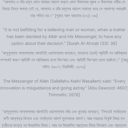
“আল্লাহ ও তাঁর রসূল কোন কাজের আদেশ করলে কোন ঈমানদার পুরুষ ও ঈমানদার নারীর সে
বিষয়ে ভিন্ন ক্ষমতা নেই যে, আল্লাহ ও তাঁর রসূলের আদেশ অমান্য করে সে প্রকাশ্য পথভ্রষ্ট
তায় পতিত হয়।” [সূরাহ আল আহযাব (৩৩): ৩৬]
“It is not befitting for a believing man or woman, when a matter
has been decided by Allah and His Messenger, to have any
option about their decision.” [Surah Al-Ahzab (33): 36]
“রাসূলুল্লাহ সাল্লাল্লাহু আলাইহি ওয়াসাল্লাম বলেছেন, সাবধান! (ধর্মে) প্রতিটি নব আবিষ্কার
সম্পর্কে! কারণ প্রতিটি নব আবিষ্কার হলো বিদ‘আত এবং প্রতিটি বিদ‘আত হলো ভ্রষ্টতা।” [আবূ
দাউদ: ৪৬০৭; তিরমিজী: ২৬৭৬]
The Messenger of Allah (Sallallahu Alaihi Wasallam) said: “Every
innovation is misguidance and going astray” [Abu Dawood: 4607;
Thirmidhi: 2676]
“রাসূলুল্লাহ সাল্লাল্লাহু আলাইহি ওয়াসাল্লাম তাঁর এক খুতবায় বলেছেন, “নিশ্চয়ই সর্বোত্তম
বাণী আল্লাহ্‌র কিতাব এবং সর্বোত্তম আদর্শ মুহাম্মদের আদর্শ। আর সবচেয়ে নিকৃষ্ট বিষয় হল
(দ্বীনের মধ্যে) নব উদ্ভাবিত বিষয়। আর নব উদ্ভাবিত প্রত্যেক বিষয় বিদআত এবং প্রত্যেক