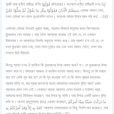
শব্দটি তারা ছহীহ হাদীছে বর্ণিত قُوْلُوْا বানিয়েছে)। সংক্ষেপে ছহীহ হাদীছটি হ’লঃ إِذَا
سَمِعْتُمُ الْأَذَانَ فَقُوْلُوْا مِثْلَ مَا يَقُوْلُ ثُمَّ صَلُّوْا عَلَيَّ তোমরা আযান শোন,
তখন তোমরা বল যেমন মুওয়াযযিন বলেন। অতঃপর আমার উপরে দরূদ পাঠ কর’…।[4]
এঘটনায় তোমরা নিশ্চয়ই বুঝতে পারছ, শয়তান কিভাবে মানুষের জন্য বিদ‘আতকে
সুন্দরভাবে পেশ করেছে। আর তাকে আশ্বস্ত করেছে এই বলে যে, সে একজন
ঈমানদার। সে আল্লাহর নিদর্শন সমূহকে সম্মান করে। তার প্রমাণ হ’ল এই যে, সে
যখন কুরআন হাতে নেয়, তখন তাতে চুম্বন দেয় এবং যখন আযান শোনে, তখন তার
সম্মানে উঠে দাঁড়ায়!!
কিন্তু প্রশ্ন হ’লঃ ঐ ব্যক্তি কি কুরআনের উপর আমল করে? না। সে কুরআনের উপর
আমল করে না। উদাহরণ স্বরূপঃ ঐ ব্যক্তি ছালাত আদায় করে। কিন্তু সে কি হারাম
খায় না? সেকি সূদ খায় না? সে কি সূদ খাওয়ায় না? সে কি ঐসব প্রচার মাধ্যমের
প্রসার ঘটায় না, যার দ্বারা জনগণের মধ্যে আল্লাহর অবাধ্যতা বৃদ্ধি পায়? এরূপ
প্রশ্নের কোন শেষ নেই। সেকারণ আমরা আল্লাহ যেসব সৎকর্ম ও ইবাদাত সমূহ
আমাদের জন্য বিধিবদ্ধ করেছেন, তার উপরে দৃঢ় থাকি। তার উপরে একটি হরফও বৃদ্ধি
করি না। কেননা রাসূলুল্লাহ (ছাঃ) এরশাদ করেছেন, مَا تَرَكْتُ شَيْئًا مِمَّا أَمَرَكُمُ
اللهُ بِهِ إِلاَّ وَقَدْ أَمَرْتُكُمْ بِهِ ‘আল্লাহ তোমাদেরকে যা কিছু নির্দেশ দান করেছেন, তার
কোন কিছুই আমি তোমাদের নির্দেশ দিতে ছাড়িনি’।[5]