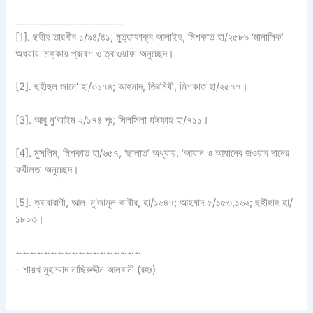
______________________
[1]. ছহীহ তারগীব ১/৯৪/৪১; মুত্তাফাক্ব আলাইহ, মিশকাত হা/২৫৮৯ ‘মানাসিক’
অধ্যায় ‘মক্কায় প্রবেশ ও ত্বাওয়াফ’ অনুচ্ছেদ।
[2]. ছহীহুল জামে‘ হা/৩১৭৪; আহমাদ, তিরমিযী, মিশকাত হা/২৫৭৭।
[3]. আবু নু‘আইম ২/১৭৪ পৃঃ; সিলসিলা যঈফাহ হা/৭১১।
[4]. মুসলিম, মিশকাত হা/৬৫৭, ‘ছালাত’ অধ্যায়, ‘আযান ও আযানের জওয়াব দানের
ফযীলত’ অনুচ্ছেদ।
[5]. ত্বাবারাণী, আল-মু‘জামুল কাবীর, হা/১৬৪৭; আহমাদ ৫/১৫৩,১৬২; ছহীহাহ হা/
১৮০৩।
~~~~~~~~~~~~~~~~~~
– শায়খ মুহাম্মাদ নাছিরুদ্দীন আলবানী (রহঃ)