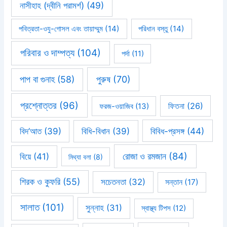
নাসীহাহ (দ্বীনি পরামর্শ)
(49)
পবিত্রতা-ওযু-গোসল এবং তায়াম্মুম
(14)
পরিধান বস্তু
(14)
পরিবার ও দাম্পত্য
(104)
পর্দা
(11)
পাপ বা গুনাহ
(58)
পুরুষ
(70)
প্রশ্নোত্তর
(96)
ফিতনা
(26)
ফরজ-ওয়াজিব
(13)
বিবিধ-প্রসঙ্গ
(44)
বিদ’আত
(39)
বিধি-বিধান
(39)
রোজা ও রমজান
(84)
বিয়ে
(41)
মিথ্যা বলা
(8)
শিরক ও কুফরি
(55)
সচেতনতা
(32)
সন্তান
(17)
সালাত
(101)
সুন্নাহ
(31)
স্বাস্থ্য টিপস
(12)