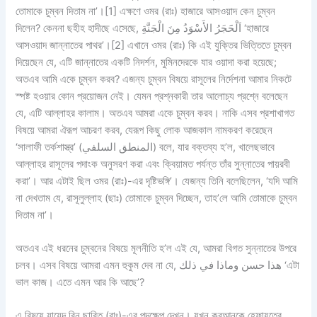
তোমাকে চুম্বন দিতাম না’।[1] এক্ষণে ওমর (রাঃ) হাজারে আসওয়াদ কেন চুম্বন
দিলেন? কেননা ছহীহ হাদীছে এসেছে, اَلْحََجَرُ الأَسْوَدُ مِنَ الْجَنَّةِ ‘হাজারে
আসওয়াদ জান্নাতের পাথর’।[2] এখানে ওমর (রাঃ) কি এই যুক্তির ভিত্তিতে চুম্বন
দিয়েছেন যে, এটি জান্নাতের একটি নিদর্শন, মুমিনদেরকে যার ওয়াদা করা হয়েছে;
অতএব আমি একে চুম্বন করব? এজন্য চুম্বন বিষয়ে রাসূলের নির্দেশনা আমার নিকটে
স্পষ্ট হওয়ার কোন প্রয়োজন নেই। যেমন প্রশ্নকারী তার আলোচ্য প্রশ্নে বলেছেন
যে, এটি আল্লাহর কালাম। অতএব আমরা একে চুম্বন করব। নাকি এসব প্রশাখাগত
বিষয়ে আমরা ঐরূপ আচরণ করব, যেরূপ কিছু লোক আজকাল নামকরণ করেছেন
‘সালাফী তর্কশাস্ত্র’ (المنطق السلفي) বলে, যার বক্তব্য হ’ল, খালেছভাবে
আল্লাহর রাসূলের পদাংক অনুসরণ করা এবং ক্বিয়ামত পর্যন্ত তাঁর সুন্নাতের পায়রবী
করা’। আর এটাই ছিল ওমর (রাঃ)-এর দৃষ্টিভঙ্গি’। যেজন্য তিনি বলেছিলেন, ‘যদি আমি
না দেখতাম যে, রাসূলুল্লাহ (ছাঃ) তোমাকে চুম্বন দিচ্ছেন, তাহ’লে আমি তোমাকে চুম্বন
দিতাম না’।
অতএব এই ধরনের চুম্বনের বিষয়ে মূলনীতি হ’ল এই যে, আমরা বিগত সুন্নাতের উপরে
চলব। এসব বিষয়ে আমরা এমন হুকুম দেব না যে, هذا حسن وماذا في ذلك ‘এটা
ভাল কাজ। এতে এমন আর কি আছে’?
এ বিষয়ে যায়েদ বিন ছাবিত (রাঃ)-এর পদক্ষেপ দেখুন। যখন কুরআনকে হেফাযতের