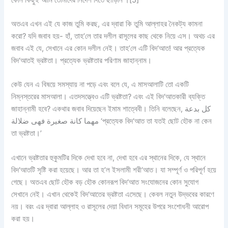
অতএব এখন এই যে কাজ তুমি করছ, এর দ্বারা কি তুমি আল্লাহর নৈকট্য কামনা
করো? যদি জবাব হয়- হাঁ, তাহ’লে তার দলীল রাসূলের কাছ থেকে নিয়ে এস। অথচ এর
জবাব এই যে, সেখানে এর কোন দলীল নেই। তাহ’লে এটি বিদ‘আত! আর প্রত্যেক
বিদ‘আতই ভ্রষ্টতা। প্রত্যেক ভ্রষ্টতার পরিণাম জাহান্নাম।
কেউ যেন এ বিষয়ে সমস্যায় না পড়ে এবং বলে যে, এ মাসআলাটি তো একটি
নিম্নস্তরের মাসআলা। এতদসত্ত্বেও এটি ভ্রষ্টতা? এবং এই বিদ‘আতকারী ব্যক্তি
জাহান্নামী হবে? একথার জবাব দিয়েছেন ইমাম শাত্বেবী। তিনি বলেছেন, كل بدعة
مهما كانة صغيرة فهى ضلالة ‘প্রত্যেক বিদ‘আত তা যতই ছোট হৌক না কেন
তা ভ্রষ্টতা।’
এখানে ভ্রষ্টতার হুকুমটির দিকে দেখা হবে না, দেখা হবে এর স্থানের দিকে, যে স্থানে
বিদ‘আতটি সৃষ্টি করা হয়েছে। আর তা হ’ল ইসলামী শরী‘আত। যা সম্পূর্ণ ও পরিপূর্ণ হয়ে
গেছে। অতএব ছোট হৌক বড় হৌক কোনরূপ বিদ‘আত সংযোজনের কোন সুযোগ
সেখানে নেই। এখান থেকেই বিদ‘আতের ভ্রষ্টতা এসেছে। কেবল নতুন উদ্ভবের কারণে
নয়। বরং এর দ্বারা আল্লাহ ও রাসূলের দেয়া বিধান সমূহের উপরে সংশোধনী আরোপ
করা হয়।