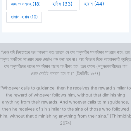
হারাম
(44)
হাদীস
(33)
হজ্জ ও ওমরাহ্‌
(18)
হালাল-হারাম
(10)
“কেউ যদি হিদায়াতের পথে আহবান করে তাহলে সে তার অনুসারীর সমপরিমাণ সাওয়াব পাবে, তবে
অনুসরণকারীদের সাওয়াব থেকে মোটেও কম করা হবে না। আর বিপথের দিকে আহবানকারী ব্যক্তি
তার অনুসারীদের পাপের সমপরিমাণ পাপের অংশীদার হবে, তবে তাদের (অনুসরণকারীদের) পাপ
থেকে মোটেই কমানো হবে না।” [তিরমিযী: ২৬৭৪]
“Whoever calls to guidance, then he receives the reward similar to
the reward of whoever follows him, without that diminishing
anything from their rewards. And whoever calls to misguidance,
then he receives of sin similar to the sins of those who followed
him, without that diminishing anything from their sins.” [Thirmidhi:
2674]