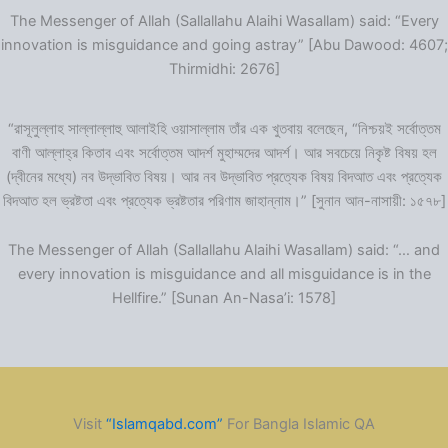
The Messenger of Allah (Sallallahu Alaihi Wasallam) said: “Every
innovation is misguidance and going astray” [Abu Dawood: 4607;
Thirmidhi: 2676]
“রাসূলুল্লাহ সাল্লাল্লাহু আলাইহি ওয়াসাল্লাম তাঁর এক খুতবায় বলেছেন, “নিশ্চয়ই সর্বোত্তম
বাণী আল্লাহ্‌র কিতাব এবং সর্বোত্তম আদর্শ মুহাম্মদের আদর্শ। আর সবচেয়ে নিকৃষ্ট বিষয় হল
(দ্বীনের মধ্যে) নব উদ্ভাবিত বিষয়। আর নব উদ্ভাবিত প্রত্যেক বিষয় বিদআত এবং প্রত্যেক
বিদআত হল ভ্রষ্টতা এবং প্রত্যেক ভ্রষ্টতার পরিণাম জাহান্নাম।” [সুনান আন-নাসায়ী: ১৫৭৮]
The Messenger of Allah (Sallallahu Alaihi Wasallam) said: “… and
every innovation is misguidance and all misguidance is in the
Hellfire.” [Sunan An-Nasa’i: 1578]
Visit
“Islamqabd.com”
For Bangla Islamic QA