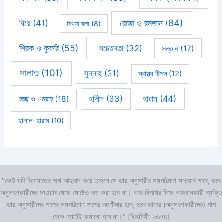
রোজা ও রমজান
(84)
বিয়ে
(41)
মিথ্যা বলা
(8)
শিরক ও কুফরি
(55)
সচেতনতা
(32)
সন্তান
(17)
সালাত
(101)
সুন্নাহ
(31)
স্বাস্থ্য টিপস
(12)
হারাম
(44)
হাদীস
(33)
হজ্জ ও ওমরাহ্‌
(18)
হালাল-হারাম
(10)
“কেউ যদি হিদায়াতের পথে আহবান করে তাহলে সে তার অনুসারীর সমপরিমাণ সাওয়াব পাবে, তবে
অনুসরণকারীদের সাওয়াব থেকে মোটেও কম করা হবে না। আর বিপথের দিকে আহবানকারী ব্যক্তি
তার অনুসারীদের পাপের সমপরিমাণ পাপের অংশীদার হবে, তবে তাদের (অনুসরণকারীদের) পাপ
থেকে মোটেই কমানো হবে না।” [তিরমিযী: ২৬৭৪]