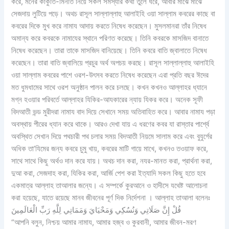
করে, মনের কাকুতি-মিনতি নিয়ে সকল সমস্যার কথা তুলে ধরে, আবার মাঝে মাঝে
সেজদায় লুটিয়ে পড়ে। অথচ রাসূল সাল্লাল্লাহু আলাইহি ওয়া সাল্লাম কবরের কাছে বা
কবরের দিকে মুখ করে নামায আদায় করতে নিষেধ করেছেন। মুসলমানরা তাঁর নিষেধ
অমান্য করে কবরকে নামাযের স্থানে পরিণত করেছে। তিনি কবরকে মাসজিদ বানাতে
নিষেধ করেছেন। তারা তাকে মাসজিদ বানিয়েছে। তিনি কবরে বাতি জ্বালাতে নিষেধ
করেছেন। তারা বাতি জ্বালিয়ে প্রচুর অর্থ অপচয় করছে। রাসূল সাল্লাল্লাহু আলাইহি
ওয়া সাল্লাম কবরের পাশে ওরশ-উৎসব করতে নিষেধ করেছেন এরা প্রতি বছর ঈদের
মত ধুমধামের সাথে ওরশ অনুষ্ঠান পালন করে চলছে। কখন কখনও আল্লাহর ধ্যানে
মগ্ন হওয়ার পরিবর্তে আল্লাহর যিকির-আযকারের ন্যায় যিকর করে। অনেক সূফী
বিদআতী ভন্ড মুরীদরা নামায বাদ দিয়ে সেখানে সময় অতিবাহিত করে। আবার নামায পড়া
অবস্থায় পীরের ধ্যান করে থাকে। আরও দেখা যায় এ ধরণের কবর যা রাস্তার পার্শ্বে
অবস্থিত সেখান দিয়ে পথচারী পথ চলার সময় বিদআতী নিয়মে সালাম করে এবং বুযুর্গের
অধিক তা’যিমের জন্য কবরে চুমু খায়, কবরের মাটি গায়ে মাখে, কখনও তওয়াফ করে,
সাথে সাথে কিছু অর্থও দান করে যায়। অথচ দান করা, নযর-মানত করা, প্রার্থনা করা,
দুআ করা, সেজদাহ করা, যিকির করা, আর্জি পেশ করা ইত্যাদি সকল কিছু হতে হবে
একমাত্র আল্লাহ তাআলার জন্যে। এ সম্পর্কে কুরআনে ও হাদীসে যথেষ্ট আলোচনা
করা হয়েছে, যাতে রয়েছে মানব জীবনের পূর্ণ দিক নির্দেশনা । আল্লাহ তাআলা বলেনঃ
قُلْ إِنَّ صَلَاتِي وَنُسُكِي وَمَحْيَايَ وَمَمَاتِي لِلَّهِ رَبِّ الْعَالَمِينَ
“আপনি বলুন, নিশ্চয় আমার নামায, আমার হজ্ব ও কুরবানী, আমার জীবন-মরণ