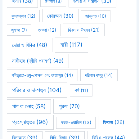
ঈমান
(38)
উপায় বা সমাধান
(30)
উপার্জন
(8)
কোরআন
(30)
কুসংস্কার
(12)
জান্নাত
(10)
দিবস ও উৎসব
(21)
জুম'আ
(7)
তাওবা
(12)
নারী
(117)
দোয়া ও যিকির
(48)
নাসীহাহ (দ্বীনি পরামর্শ)
(49)
পবিত্রতা-ওযু-গোসল এবং তায়াম্মুম
(14)
পরিধান বস্তু
(14)
পরিবার ও দাম্পত্য
(104)
পর্দা
(11)
পাপ বা গুনাহ
(58)
পুরুষ
(70)
প্রশ্নোত্তর
(96)
ফিতনা
(26)
ফরজ-ওয়াজিব
(13)
বিবিধ-প্রসঙ্গ
(44)
বিদ’আত
(39)
বিধি-বিধান
(39)