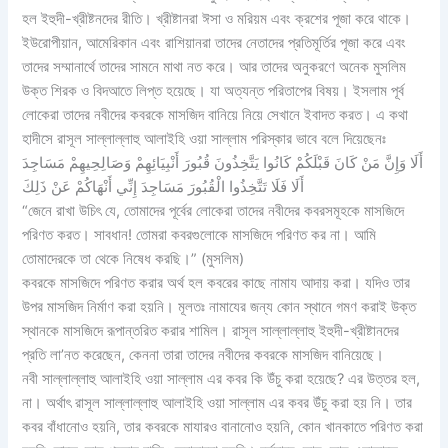
হল ইহুদী-খ্রীষ্টনদের রীতি। খ্রীষ্টানরা ঈসা ও মরিয়ম এবং ক্রশের পূজা করে থাকে।
ইউরোপীয়ান, আমেরিকান এবং রাশিয়ানরা তাদের নেতাদের প্রতিমূর্তির পূজা করে এবং
তাদের সম্মানার্থে তাদের সামনে মাথা নত করে। আর তাদের অনুকরণে অনেক মুসলিম
উক্ত শিরক ও বিদআতে লিপ্ত হয়েছে। যা অত্যন্ত পরিতাপের বিষয়। ইসলাম পূর্ব
লোকেরা তাদের নবীদের কবরকে মাসজিদ বানিয়ে নিয়ে সেখানে ইবাদত করত। এ কথা
হাদীসে রাসূল সাল্লাল্লাহু আলাইহি ওয়া সাল্লাম পরিস্কার ভাবে বলে দিয়েছেনঃ
أَلَا وَإِنَّ مَنْ كَانَ قَبْلَكُمْ كَانُوا يَتَّخِذُونَ قُبُورَ أَنْبِيَائِهِمْ وَصَالِحِيهِمْ مَسَاجِدَ
أَلَا فَلَا تَتَّخِذُوا الْقُبُورَ مَسَاجِدَ إِنِّي أَنْهَاكُمْ عَنْ ذَلِكَ
“জেনে রাখা উচিৎ যে, তোমাদের পূর্বের লোকেরা তাদের নবীদের কবরসমূহকে মাসজিদে
পরিণত করত। সাবধান! তোমরা কবরগুলোকে মাসজিদে পরিণত কর না। আমি
তোমাদেরকে তা থেকে নিষেধ করছি।” (মুসলিম)
কবরকে মাসজিদে পরিণত করার অর্থ হল কবরের কাছে নামায আদায় করা। যদিও তার
উপর মাসজিদ নির্মাণ করা হয়নি। মূলতঃ নামাযের জন্য কোন স্থানে গমণ করাই উক্ত
স্থানকে মাসজিদে রূপান্তরিত করার শামিল। রাসূল সাল্লাল্লাহু ইহুদী-খ্রীষ্টানদের
প্রতি লা’নত করেছেন, কেননা তারা তাদের নবীদের কবরকে মাসজিদ বানিয়েছে।
নবী সাল্লাল্লাহু আলাইহি ওয়া সাল্লাম এর কবর কি উঁচু করা হয়েছে? এর উত্তর হল,
না। অর্থাৎ রাসূল সাল্লাল্লাহু আলাইহি ওয়া সাল্লাম এর কবর উঁচু করা হয় নি। তার
কবর বাঁধানোও হয়নি, তার কবরকে মাযারও বানানোও হয়নি, কোন খানকাতে পরিণত করা