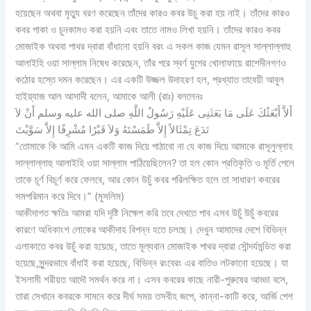
হয়েছেন অথবা মৃত্যু বরণ করেছেন তাঁদের কারও কবর উচু করা হয় নাই। তাঁদের কারও
কবর পাকা ও চুনকামও করা হয়নি এবং তাতে নামও লিখা হয়নি। তাঁদের কারও কবর
মোজাইক অথবা পাথর দ্বারা বাঁধানো হয়নি বরং এ সকল কাজ যেমন রাসূল সাল্লাল্লাহু
আলাইহি ওয়া সাল্লাম নিষেধ করেছেন, তাঁর পরে স্বর্ণ যুগের খোলাফায়ে রাশেদীনগণও
কঠোর হস্তে দমন করেছেন। এর একটি উজ্জল উদাহরণ হল, প্রখ্যাত তাবেয়ী আবুল
হাইয়্যাজ আল আসাদী বলেন, আমাকে আলী (রাঃ) বললেনঃ
أَلاَّ أَبْعَثُكَ عَلَى مَا بَعَثَنِى عَلَيْهِ رَسُولُ اللَّهِ صلى الله عليه وسلم أَنْ لاَ
تَدَعَ تِمْثَالاً إِلاَّ طَمَسْتَهُ وَلاَ قَبْرًا مُشْرِفًا إِلاَّ سَوَّيْتَ
“তোমাকে কি আমি এমন একটি কাজ দিয়ে পাঠাবো না যে কাজ দিয়ে আমাকে রাসূলুল্লাহ
সাল্লাল্লাহু আলাইহি ওয়া সাল্লাম পাঠিয়েছিলেন? তা হল কোন প্রতিকৃতি ও মূর্তি পেলে
তাকে চূর্ণ বিচূর্ণ করে ফেলবে, আর কোন উচুঁ কবর পরিলক্ষিত হলে তা সাধারণ কবরের
সমপরিমান করে দিবে।” (মুসলিম)
আকীদাগত ক্ষতিঃ আমরা যদি দৃষ্টি নিক্ষেপ করি তবে দেখতে পাব এসব উচুঁ উচুঁ কবরের
কারণে অধিকাংশ লোকের আকীদাহ বিপন্ন হতে চলছে। দেখুন আমাদের দেশে বিভিন্ন
এলাকাতে কবর উচুঁ করা হয়েছে, তাতে মূল্যবান মোজাইক পাথর দ্বারা সৌন্দর্যমন্ডিত করা
হয়েছে,সুন্দরভাবে বাঁধাই করা হয়েছে, বিভিন্ন রংবেরং এর বাতিও লটকানো হয়েছে। যা
ইসলামী শরীয়ত আদৌ সমর্থন করে না। এসব কবরের কাছে নারী-পুরুষের আড্ডা বসে,
তারা সেখানে কবরকে সামনে করে দীর্ঘ সময় তসবীহ জপে, কান্না-কাটি করে, আর্জি পেশ