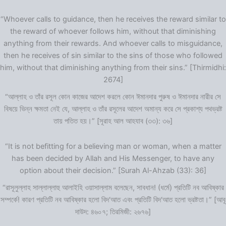
“Whoever calls to guidance, then he receives the reward similar to
the reward of whoever follows him, without that diminishing
anything from their rewards. And whoever calls to misguidance,
then he receives of sin similar to the sins of those who followed
him, without that diminishing anything from their sins.” [Thirmidhi:
2674]
“আল্লাহ ও তাঁর রসূল কোন কাজের আদেশ করলে কোন ঈমানদার পুরুষ ও ঈমানদার নারীর সে
বিষয়ে ভিন্ন ক্ষমতা নেই যে, আল্লাহ ও তাঁর রসূলের আদেশ অমান্য করে সে প্রকাশ্য পথভ্রষ্ট
তায় পতিত হয়।” [সূরাহ আল আহযাব (৩৩): ৩৬]
“It is not befitting for a believing man or woman, when a matter
has been decided by Allah and His Messenger, to have any
option about their decision.” [Surah Al-Ahzab (33): 36]
“রাসূলুল্লাহ সাল্লাল্লাহু আলাইহি ওয়াসাল্লাম বলেছেন, সাবধান! (ধর্মে) প্রতিটি নব আবিষ্কার
সম্পর্কে! কারণ প্রতিটি নব আবিষ্কার হলো বিদ‘আত এবং প্রতিটি বিদ‘আত হলো ভ্রষ্টতা।” [আবূ
দাউদ: ৪৬০৭; তিরমিজী: ২৬৭৬]