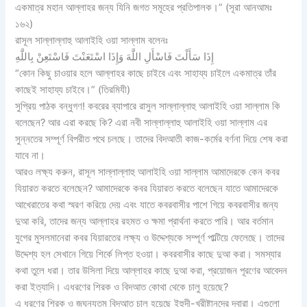
একমাত্র মহান আল্লাহর জন্য যিনি জগত সমূহের প্রতিপালক।” (সূরা আনআমঃ
১৬২)
রাসূল সাল্লাল্লাহু আলাইহি ওয়া সাল্লাম বলেনঃ
إِذَا سَأَلْتَ فَاسْأَلِ اللَّهَ وَإِذَا اسْتَعَنْتَ فَاسْتَعِنْ بِاللَّهِ
“কোন কিছু চাওয়ার হলে আল্লাহর কাছে চাইবে এবং সাহায্য চাইলে একমাত্র তাঁর
কাছেই সাহায্য চাইবে।” (তিরমিযী)
সুপ্রিয় পাঠক বন্ধুগণ! কবরের ব্যাপারে রাসুল সাল্লাল্লাহু আলাইহি ওয়া সাল্লাম কি
বলেছেন? আর এরা করছে কি? এরা নবী সাল্লাল্লাহু আলাইহি ওয়া সাল্লাম এর
সুন্নতের সম্পূর্ণ বিপরীত পথে চলছে। তাদের বিদআতী কাজ-কর্মের বর্ণনা দিয়ে শেষ করা
যাবে না।
আরও লক্ষ্য করুন, রাসূল সাল্লাল্লাহু আলাইহি ওয়া সাল্লাম আমাদেরকে কেন কবর
যিয়ারত করতে বলেছেন? আমাদেরকে কবর যিয়ারত করতে বলেছেন যাতে আমাদেরকে
আখেরাতের কথা স্মরণ করিয়ে দেয় এবং যাতে কবরবাসীর পাশে গিয়ে কবরবাসীর জন্য
দুআ করি, তাদের জন্য আল্লাহর রহমত ও ক্ষমা প্রার্থনা করতে পারি। আর বর্তমান
যুগের মুসলমানেরা কবর যিয়ারতের লক্ষ্য ও উদ্দেশ্যকে সম্পূর্ণ পাল্টিয়ে ফেলেছে। তাদের
উদ্দেশ্য হল সেখানে গিয়ে শির্কে লিপ্ত হওয়া। কবরবাসীর কাছে দুআ করা। সমস্যার
কথা তুলে ধরা। তার উসিলা দিয়ে আল্লাহর কাছে দুআ করা, প্রয়োজন পূরণের আবেদন
করা ইত্যাদি। এধরণের শিরক ও বিদআত কোথা থেকে চালু হয়েছে?
এ ধরণের শিরক ও জঘন্যতম বিদআত চালু হয়েছে ইহুদী-খ্রীষ্টানদের দ্বারা। এগুলো