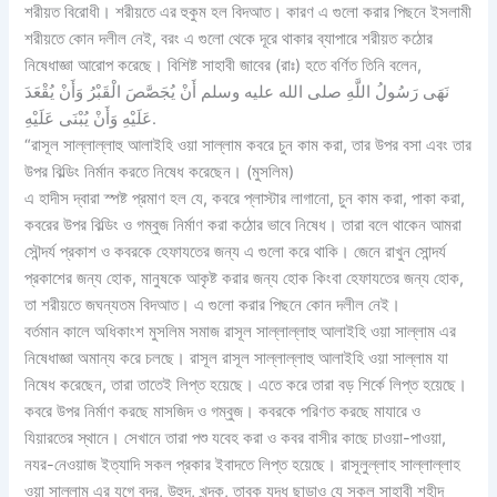
শরীয়ত বিরোধী। শরীয়তে এর হুকুম হল বিদআত। কারণ এ গুলো করার পিছনে ইসলামী
শরীয়তে কোন দলীল নেই, বরং এ গুলো থেকে দূরে থাকার ব্যাপারে শরীয়ত কঠোর
নিষেধাজ্ঞা আরোপ করেছে। বিশিষ্ট সাহাবী জাবের (রাঃ) হতে বর্ণিত তিনি বলেন,
نَهَى رَسُولُ اللَّهِ صلى الله عليه وسلم أَنْ يُجَصَّصَ الْقَبْرُ وَأَنْ يُقْعَدَ
عَلَيْهِ وَأَنْ يُبْنَى عَلَيْهِ.
“রাসূল সাল্লাল্লাহু আলাইহি ওয়া সাল্লাম কবরে চুন কাম করা, তার উপর বসা এবং তার
উপর বিল্ডিং নির্মান করতে নিষেধ করেছেন। (মুসলিম)
এ হাদীস দ্বারা স্পষ্ট প্রমাণ হল যে, কবরে প্লাস্টার লাগানো, চুন কাম করা, পাকা করা,
কবরের উপর বিল্ডিং ও গম্বুজ নির্মাণ করা কঠোর ভাবে নিষেধ। তারা বলে থাকেন আমরা
সৌন্দর্য প্রকাশ ও কবরকে হেফাযতের জন্য এ গুলো করে থাকি। জেনে রাখুন সোন্দর্য
প্রকাশের জন্য হোক, মানুষকে আকৃষ্ট করার জন্য হোক কিংবা হেফাযতের জন্য হোক,
তা শরীয়তে জঘন্যতম বিদআত। এ গুলো করার পিছনে কোন দলীল নেই।
বর্তমান কালে অধিকাংশ মুসলিম সমাজ রাসূল সাল্লাল্লাহু আলাইহি ওয়া সাল্লাম এর
নিষেধাজ্ঞা অমান্য করে চলছে। রাসূল রাসূল সাল্লাল্লাহু আলাইহি ওয়া সাল্লাম যা
নিষেধ করেছেন, তারা তাতেই লিপ্ত হয়েছে। এতে করে তারা বড় শির্কে লিপ্ত হয়েছে।
কবরে উপর নির্মাণ করছে মাসজিদ ও গম্বুজ। কবরকে পরিণত করছে মাযারে ও
যিয়ারতের স্থানে। সেখানে তারা পশু যবেহ করা ও কবর বাসীর কাছে চাওয়া-পাওয়া,
নযর-নেওয়াজ ইত্যাদি সকল প্রকার ইবাদতে লিপ্ত হয়েছে। রাসূলুল্লাহ সাল্লাল্লাহ
ওয়া সাল্লাম এর যুগে বদর, উহুদ, খন্দক, তাবুক যুদ্ধ ছাড়াও যে সকল সাহাবী শহীদ