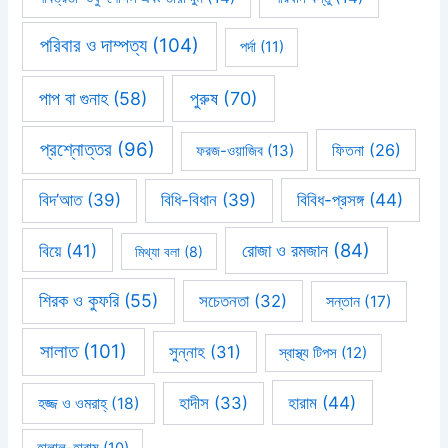
পরিবার ও দাম্পত্য
(104)
পর্দা
(11)
পাপ বা গুনাহ
(58)
পুরুষ
(70)
প্রশ্নোত্তর
(96)
ফিতনা
(26)
ফরজ-ওয়াজিব
(13)
বিবিধ-প্রসঙ্গ
(44)
বিদ’আত
(39)
বিধি-বিধান
(39)
রোজা ও রমজান
(84)
বিয়ে
(41)
মিথ্যা বলা
(8)
শিরক ও কুফরি
(55)
সচেতনতা
(32)
সন্তান
(17)
সালাত
(101)
সুন্নাহ
(31)
স্বাস্থ্য টিপস
(12)
হারাম
(44)
হাদীস
(33)
হজ্জ ও ওমরাহ্‌
(18)
হালাল-হারাম
(10)