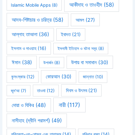
আকীদাহ ও তাওহীদ
(58)
Islamic Mobile Apps
(8)
আদব-শিষ্টাচার ও চরিত্র
(58)
আমল
(27)
আল্লাহ তাআলা
(36)
ইবাদত
(21)
ইসলাম ও দাওয়াহ
(16)
ইসলামী ইতিহাস ও ঘটনা সমূহ
(8)
ঈমান
(38)
উপায় বা সমাধান
(30)
উপার্জন
(8)
কোরআন
(30)
কুসংস্কার
(12)
জান্নাত
(10)
দিবস ও উৎসব
(21)
জুম'আ
(7)
তাওবা
(12)
নারী
(117)
দোয়া ও যিকির
(48)
নাসীহাহ (দ্বীনি পরামর্শ)
(49)
পবিত্রতা-ওযু-গোসল এবং তায়াম্মুম
(14)
পরিধান বস্তু
(14)