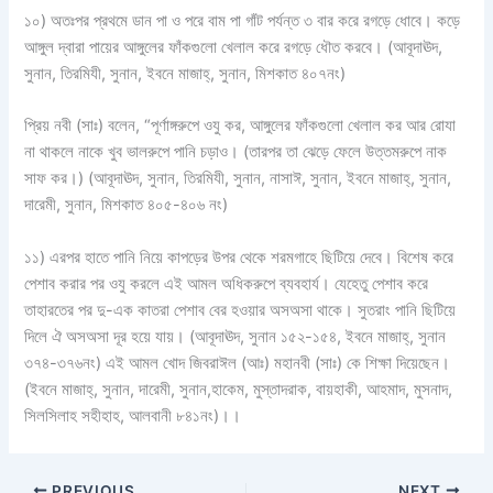
১০) অতঃপর প্রথমে ডান পা ও পরে বাম পা গাঁট পর্যন্ত ৩ বার করে রগড়ে ধোবে। কড়ে
আঙ্গুল দ্বারা পায়ের আঙ্গুলের ফাঁকগুলো খেলাল করে রগড়ে ধৌত করবে। (আবূদাঊদ,
সুনান, তিরমিযী, সুনান, ইবনে মাজাহ্‌, সুনান, মিশকাত ৪০৭নং)
প্রিয় নবী (সাঃ) বলেন, “পূর্ণাঙ্গরুপে ওযু কর, আঙ্গুলের ফাঁকগুলো খেলাল কর আর রোযা
না থাকলে নাকে খুব ভালরুপে পানি চড়াও। (তারপর তা ঝেড়ে ফেলে উত্তমরুপে নাক
সাফ কর।) (আবূদাঊদ, সুনান, তিরমিযী, সুনান, নাসাঈ, সুনান, ইবনে মাজাহ্‌, সুনান,
দারেমী, সুনান, মিশকাত ৪০৫-৪০৬ নং)
১১) এরপর হাতে পানি নিয়ে কাপড়ের উপর থেকে শরমগাহে ছিটিয়ে দেবে। বিশেষ করে
পেশাব করার পর ওযু করলে এই আমল অধিকরুপে ব্যবহার্য। যেহেতু পেশাব করে
তাহারতের পর দু-এক কাতরা পেশাব বের হওয়ার অসঅসা থাকে। সুতরাং পানি ছিটিয়ে
দিলে ঐ অসঅসা দূর হয়ে যায়। (আবূদাঊদ, সুনান ১৫২-১৫৪, ইবনে মাজাহ্‌, সুনান
৩৭৪-৩৭৬নং) এই আমল খোদ জিবরাঈল (আঃ) মহানবী (সাঃ) কে শিক্ষা দিয়েছেন।
(ইবনে মাজাহ্‌, সুনান, দারেমী, সুনান,হাকেম, মুস্তাদরাক, বায়হাকী, আহমাদ, মুসনাদ,
সিলসিলাহ সহীহাহ, আলবানী ৮৪১নং)।।
PREVIOUS
NEXT