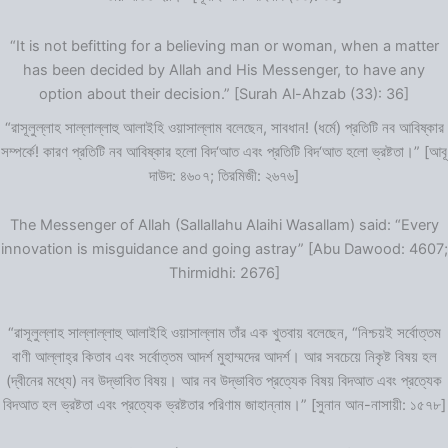
“It is not befitting for a believing man or woman, when a matter
has been decided by Allah and His Messenger, to have any
option about their decision.” [Surah Al-Ahzab (33): 36]
“রাসূলুল্লাহ সাল্লাল্লাহু আলাইহি ওয়াসাল্লাম বলেছেন, সাবধান! (ধর্মে) প্রতিটি নব আবিষ্কার
সম্পর্কে! কারণ প্রতিটি নব আবিষ্কার হলো বিদ‘আত এবং প্রতিটি বিদ‘আত হলো ভ্রষ্টতা।” [আবূ
দাউদ: ৪৬০৭; তিরমিজী: ২৬৭৬]
The Messenger of Allah (Sallallahu Alaihi Wasallam) said: “Every
innovation is misguidance and going astray” [Abu Dawood: 4607;
Thirmidhi: 2676]
“রাসূলুল্লাহ সাল্লাল্লাহু আলাইহি ওয়াসাল্লাম তাঁর এক খুতবায় বলেছেন, “নিশ্চয়ই সর্বোত্তম
বাণী আল্লাহ্‌র কিতাব এবং সর্বোত্তম আদর্শ মুহাম্মদের আদর্শ। আর সবচেয়ে নিকৃষ্ট বিষয় হল
(দ্বীনের মধ্যে) নব উদ্ভাবিত বিষয়। আর নব উদ্ভাবিত প্রত্যেক বিষয় বিদআত এবং প্রত্যেক
বিদআত হল ভ্রষ্টতা এবং প্রত্যেক ভ্রষ্টতার পরিণাম জাহান্নাম।” [সুনান আন-নাসায়ী: ১৫৭৮]