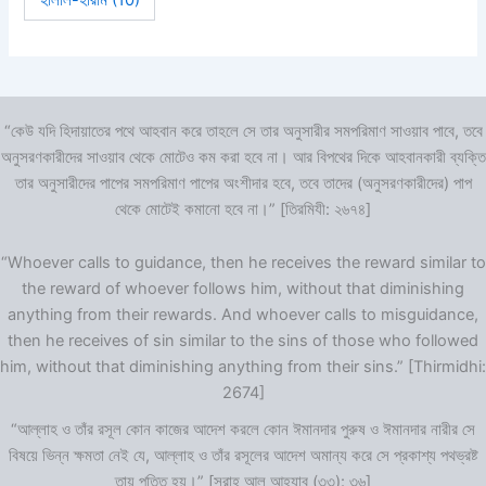
“কেউ যদি হিদায়াতের পথে আহবান করে তাহলে সে তার অনুসারীর সমপরিমাণ সাওয়াব পাবে, তবে
অনুসরণকারীদের সাওয়াব থেকে মোটেও কম করা হবে না। আর বিপথের দিকে আহবানকারী ব্যক্তি
তার অনুসারীদের পাপের সমপরিমাণ পাপের অংশীদার হবে, তবে তাদের (অনুসরণকারীদের) পাপ
থেকে মোটেই কমানো হবে না।” [তিরমিযী: ২৬৭৪]
“Whoever calls to guidance, then he receives the reward similar to
the reward of whoever follows him, without that diminishing
anything from their rewards. And whoever calls to misguidance,
then he receives of sin similar to the sins of those who followed
him, without that diminishing anything from their sins.” [Thirmidhi:
2674]
“আল্লাহ ও তাঁর রসূল কোন কাজের আদেশ করলে কোন ঈমানদার পুরুষ ও ঈমানদার নারীর সে
বিষয়ে ভিন্ন ক্ষমতা নেই যে, আল্লাহ ও তাঁর রসূলের আদেশ অমান্য করে সে প্রকাশ্য পথভ্রষ্ট
তায় পতিত হয়।” [সূরাহ আল আহযাব (৩৩): ৩৬]