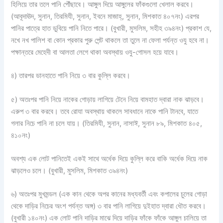
হিলিয়ে তার তলে পানি পৌঁছাবে। আঙ্গুল দিয়ে আঙ্গুলের ফাঁকগুলো খেলাল করবে।
(আবূদাঊদ, সুনান, তিরমিযী, সুনান, ইবনে মাজাহ্‌, সুনান, মিশকাত ৪০৭নং) এরপর
পানির পাত্রে হাত ডুবিয়ে পানি নিতে পারে। (বুখারী, মুসলিম, সহীহ ৩৯৪নং) প্রকাশ যে,
নখে নখ পালিশ বা কোন প্রকার পুরু পেন্ট থাকলে তা তুলে না ফেলা পর্যন্ত ওযু হবে না।
পক্ষান্তরে মেহেদী বা আলতা লেগে থাকা অবস্থায় ওযু-গোসল হয়ে যাবে।
৪) তারপর ডানহাতে পানি নিয়ে ৩ বার কুল্লি করবে।
৫) অতঃপর পানি নিয়ে নাকের গোড়ায় লাগিয়ে টেনে নিয়ে বামহাত দ্বারা নাক ঝাড়বে।
এরুপ ৩ বার করবে। তবে রোযা অবস্থায় থাকলে সাবধানে নাকে পানি টানবে, যাতে
গলার নিচে পানি না চলে যায়। (তিরমিযী, সুনান, নাসাঈ, সুনান ৮৯, মিশকাত ৪০৫,
৪১০নং)
অবশ্য এক লোট পানিতেই একই সাথে অর্ধেক দিয়ে কুল্লি করে বাকি অর্ধেক দিয়ে নাক
ঝাড়লেও চলে। (বুখারী, মুসলিম, মিশকাত ৩৯৪নং)
৬) অতঃপর মুখমন্ডল (এক কান থেকে অপর কানের মধ্যবর্তী এবং কপালের চুলের গোড়া
থেকে দাড়ির নিচের অংশ পর্যন্ত অঙ্গ) ৩ বার পানি লাগিয়ে দুইহাত দ্বারা ধৌত করবে।
(বুখারী ১৪০নং) এক লোট পানি দাড়ির মাঝে দিয়ে দাড়ির ফাঁকে ফাঁকে আঙ্গুল চালিয়ে তা