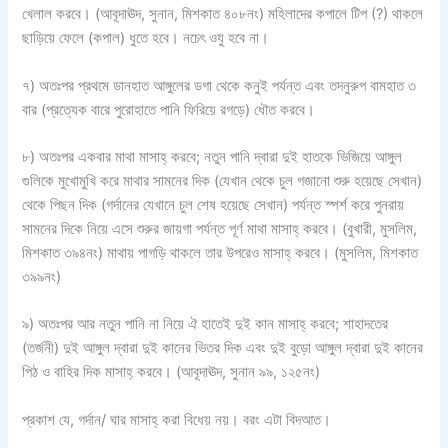
খেলাল করবে। (আবূদাঊদ, সুনান, মিশকাত ৪০৮নং) মহিলাদের কপালে টিপ (?) থাকলে
ছাড়িয়ে ফেলে (কপাল) ধুতে হবে। নচেৎ ওযু হবে না।
৭) অতঃপর প্রথমে ডানহাত আঙ্গুলের ডগা থেকে কনুই পর্যন্ত এবং তদনুরুপ বামহাত ৩
বার (প্রত্যেক বারে পুরোহাতে পানি ফিরিয়ে রগড়ে) ধৌত করবে।
৮) অতঃপর একবার মাথা মাসাহ্‌ করবে; নতুন পানি দ্বারা দুই হাতকে ভিজিয়ে আঙ্গুল
গুলিকে মুখোমুখি করে মাথার সামনের দিক (যেখান থেকে চুল গজানো শুরু হয়েছে সেখান)
থেকে পিছন দিক (গর্দানের যেখানে চুল শেষ হয়েছে সেখান) পর্যন্ত স্পর্শ করে পুনরায়
সামনের দিকে নিয়ে এসে শুরুর জায়গা পর্যন্ত পূর্ণ মাথা মাসাহ্‌ করবে। (বুখারী, মুসলিম,
মিশকাত ৩৯৪নং) মাথায় পাগড়ি থাকলে তার উপরেও মাসাহ্‌ করবে। (মুসলিম, মিশকাত
৩৯৯নং)
৯) অতঃপর আর নতুন পানি না নিয়ে ঐ হাতেই দুই কান মাসাহ্‌ করবে; শাহাদতের
(তর্জনী) দুই আঙ্গুল দ্বারা দুই কানের ভিতর দিক এবং দুই বুড়ো আঙ্গুল দ্বারা দুই কানের
পিঠ ও বাহির দিক মাসাহ্‌ করবে। (আবূদাঊদ, সুনান ৯৯, ১২৫নং)
প্রকাশ যে, গর্দান/ ঘার মাসাহ্‌ করা বিধেয় নয়। বরং এটা বিদআত।