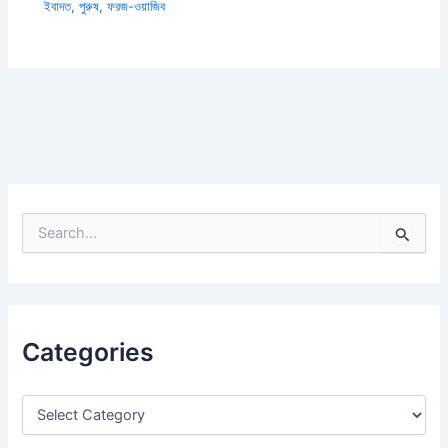
ইবাদত
,
পুরুষ
,
ফরজ-ওয়াজিব
S
e
a
r
c
h
Categories
f
o
r
: