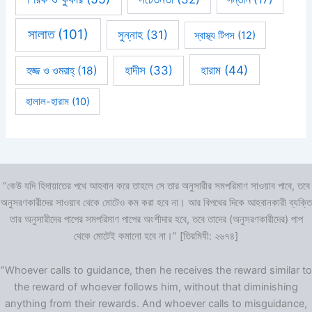
সালাত
(101)
সুন্নাহ
(31)
স্বাস্থ্য টিপস
(12)
হারাম
(44)
হাদীস
(33)
হজ্জ ও ওমরাহ্‌
(18)
হালাল-হারাম
(10)
“কেউ যদি হিদায়াতের পথে আহবান করে তাহলে সে তার অনুসারীর সমপরিমাণ সাওয়াব পাবে, তবে
অনুসরণকারীদের সাওয়াব থেকে মোটেও কম করা হবে না। আর বিপথের দিকে আহবানকারী ব্যক্তি
তার অনুসারীদের পাপের সমপরিমাণ পাপের অংশীদার হবে, তবে তাদের (অনুসরণকারীদের) পাপ
থেকে মোটেই কমানো হবে না।” [তিরমিযী: ২৬৭৪]
“Whoever calls to guidance, then he receives the reward similar to
the reward of whoever follows him, without that diminishing
anything from their rewards. And whoever calls to misguidance,