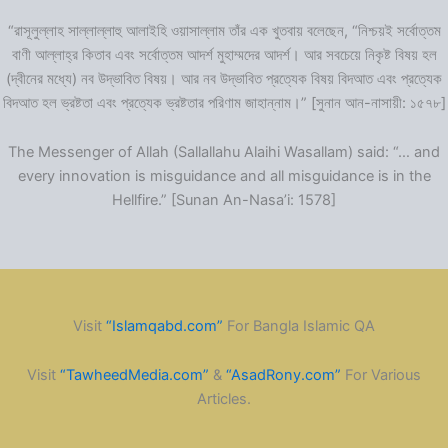
“রাসূলুল্লাহ সাল্লাল্লাহু আলাইহি ওয়াসাল্লাম তাঁর এক খুতবায় বলেছেন, “নিশ্চয়ই সর্বোত্তম
বাণী আল্লাহ্‌র কিতাব এবং সর্বোত্তম আদর্শ মুহাম্মদের আদর্শ। আর সবচেয়ে নিকৃষ্ট বিষয় হল
(দ্বীনের মধ্যে) নব উদ্ভাবিত বিষয়। আর নব উদ্ভাবিত প্রত্যেক বিষয় বিদআত এবং প্রত্যেক
বিদআত হল ভ্রষ্টতা এবং প্রত্যেক ভ্রষ্টতার পরিণাম জাহান্নাম।” [সুনান আন-নাসায়ী: ১৫৭৮]
The Messenger of Allah (Sallallahu Alaihi Wasallam) said: “… and
every innovation is misguidance and all misguidance is in the
Hellfire.” [Sunan An-Nasa’i: 1578]
Visit
“Islamqabd.com”
For Bangla Islamic QA
Visit
“TawheedMedia.com”
&
“AsadRony.com”
For Various
Articles.