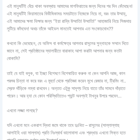
এই মানুষটিই বেঁচে থাকা অবস্থায় আমাদের মাগফিরাতের জন্য দিনের পর দিন কেঁদেছেন!
এই মানুষটিই কিয়ামাতের বিভীষিকাময় সময়টাতে নিজেকে নিয়ে না, বরং তার উম্মাহ্,
এই আমাদের ক্ষমা ভিক্ষার জন্য “ইয়া রাব্বি উম্মাতি! উম্মাতি!” আহাজারি নিয়ে সিজদায়
লুটিয়ে কাঁদবেন! অথচ তাঁকে আইডল মানতেই আপনার এত সংকোচবোধ??
কখনো কি ভেবেছেন, যে অফিস বা কর্মক্ষেত্র আপনার রাসূলের সুন্নাহকে সম্মান দিতে
জানে না, সেই প্রতিষ্ঠানের স্যালারীতে বারাকাহ আশা করাটা আপনার জন্য কতটা
বোকামি?
তাই যে যাই বলুক, যা ইচ্ছা বিশেষণে বিশেষায়িত করুক না কেন আপনি আজ, কাল
পরশুর চিন্তা না করে বরং এ মূহুর্ত থেকে প্রতিজ্ঞা করেন মুখে রেজার না, ট্রিমিং না..
স্রেফ দাঁড়িকে লম্বা রাখবেন। অন্তত এটুকু সাদৃশ্য নিয়ে যাতে তাঁর সামনে দাঁড়াতে
পারেন। আর হ্যা যে কোন পরিস্থিতিতেও প্যান্ট অবশ্যই টাখনুর উপরে পরবেন…
এখনো লজ্জা লাগছে?
যদি এখনো মনে একরাশ দ্বিধা জমে থাকে তবে দুঃখিত – রাসূলের (সাল্লাল্লাহু
আলাইহি ওয়া সাল্লাম) প্রতি নিঃস্বার্থ ভালোবাসা এবং শ্রদ্ধায় এখনো সিক্ত হতে