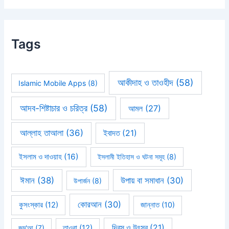
Tags
আকীদাহ ও তাওহীদ
(58)
Islamic Mobile Apps
(8)
আদব-শিষ্টাচার ও চরিত্র
(58)
আমল
(27)
আল্লাহ তাআলা
(36)
ইবাদত
(21)
ইসলাম ও দাওয়াহ
(16)
ইসলামী ইতিহাস ও ঘটনা সমূহ
(8)
ঈমান
(38)
উপায় বা সমাধান
(30)
উপার্জন
(8)
কোরআন
(30)
কুসংস্কার
(12)
জান্নাত
(10)
দিবস ও উৎসব
(21)
জুম'আ
(7)
তাওবা
(12)