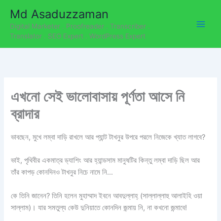
C
Skip
Md Asaduzzaman
a
to
t
Digital Marketer . Proofreader . Transcriber .
content
e
Translator . SEO Expert . WordPress Expert
g
o
r
i
e
এখনো সেই ভালোবাসায় পূর্ণতা আসে নি
s
ব্রাদার
ভাবছেন, মুখে লম্বা দাড়ি রাখলে আর প্যান্ট টাখনুর উপরে পরলে নিজেকে খ্যাত লাগবে?
ভাই, পৃথিবীর একমাত্র ড্যাশিং আর হ্যান্ডসাম মানুষটির কিন্তু লম্বা দাড়ি ছিল আর
তাঁর কাপড় কোনদিনও টাখনুর নিচে নামে নি…
কে তিনি জানেন? তিনি হলেন মুহাম্মাদ ইবনে আবদুল্লাহ্ (সাল্লাল্লাহু আলাইহি ওয়া
সাল্লাম)। যার সমতুল্য কেউ দুনিয়াতে কোনদিন জন্মায় নি, না কখনো জন্মাবে!