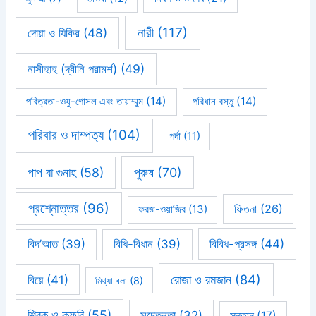
নারী
(117)
দোয়া ও যিকির
(48)
নাসীহাহ (দ্বীনি পরামর্শ)
(49)
পবিত্রতা-ওযু-গোসল এবং তায়াম্মুম
(14)
পরিধান বস্তু
(14)
পরিবার ও দাম্পত্য
(104)
পর্দা
(11)
পাপ বা গুনাহ
(58)
পুরুষ
(70)
প্রশ্নোত্তর
(96)
ফিতনা
(26)
ফরজ-ওয়াজিব
(13)
বিবিধ-প্রসঙ্গ
(44)
বিদ’আত
(39)
বিধি-বিধান
(39)
রোজা ও রমজান
(84)
বিয়ে
(41)
মিথ্যা বলা
(8)
শিরক ও কুফরি
(55)
সচেতনতা
(32)
সন্তান
(17)