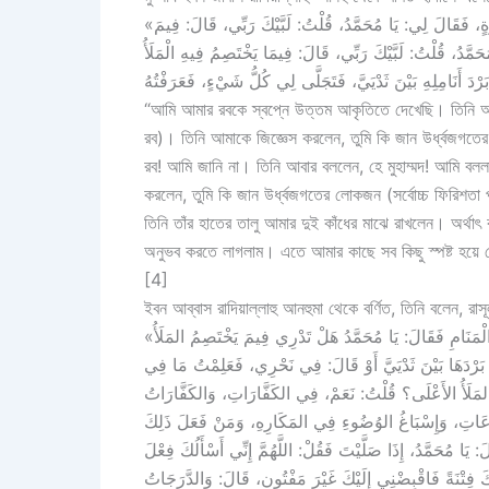
«وَإِنِّي رَأَيْتُ رَبِّي عَزَّ وَجَلَّ فِي مَنَامِي، فَرَأَيْتُهُ فِي أَحْسَنِ صُورَةٍ، فَقَالَ لِي: يَا مُحَمَّدُ، قُلْتُ: لَبَّيْكَ رَبِّي، قَالَ: فِيمَ
َمَّدُ، قُلْتُ: لَبَّيْكَ رَبِّي، قَالَ: فِيمَا يَخْتَصِمُ فِيهِ الْمَلَأُ
“আমি আমার রবকে স্বপ্নে উত্তম আকৃতিতে দেখেছি। তিনি আমা
রব)। তিনি আমাকে জিজ্ঞেস করলেন, তুমি কি জান উর্ধ্বজগতের
রব! আমি জানি না। তিনি আবার বললেন, হে মুহাম্মদ! আমি বলল
করলেন, তুমি কি জান উর্ধ্বজগতের লোকজন (সর্বোচ্চ ফিরিশত
তিনি তাঁর হাতের তালু আমার দুই কাঁধের মাঝে রাখলেন। অর্থাৎ 
অনুভব করতে লাগলাম। এতে আমার কাছে সব কিছু স্পষ্ট হয়ে 
[4]
ইবন আব্বাস রাদিয়াল্লাহু আনহুমা থেকে বর্ণিত, তিনি বলেন, রাস
«أَتَانِي اللَّيْلَةَ رَبِّي تَبَارَكَ وَتَعَالَى فِي أَحْسَنِ صُورَةٍ، قَالَ أَحْسَبُهُ فِي الْمَنَامِ فَقَالَ: يَا مُحَمَّدُ هَلْ تَدْرِي فِيمَ يَخْتَصِمُ المَلَأُ
بَرْدَهَا بَيْنَ ثَدْيَيَّ أَوْ قَالَ: فِي نَحْرِي، فَعَلِمْتُ مَا فِي
َلَأُ الأَعْلَى؟ قُلْتُ: نَعَمْ، فِي الكَفَّارَاتِ، وَالكَفَّارَاتُ
اعَاتِ، وَإِسْبَاغُ الوُضُوءِ فِي المَكَارِهِ، وَمَنْ فَعَلَ ذَلِكَ
 يَا مُحَمَّدُ، إِذَا صَلَّيْتَ فَقُلْ: اللَّهُمَّ إِنِّي أَسْأَلُكَ فِعْلَ
 فِتْنَةً فَاقْبِضْنِي إِلَيْكَ غَيْرَ مَفْتُونٍ، قَالَ: وَالدَّرَجَاتُ