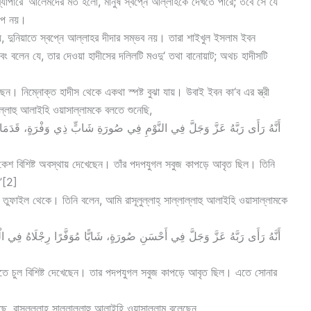
ব্যাপারে ‘আলেমদের মত হলো, মানুষ স্বপ্নে আল্লাহকে দেখতে পারে; তবে সে যে
রূপ নয়।
যে, দুনিয়াতে স্বপ্নে আল্লাহর দীদার সম্ভব নয়। তারা শাইখুল ইসলাম ইবন
এবং বলেন যে, তার দেওয়া হাদীসের দলিলটি মওদু‘ তথা বানোয়াট; অথচ হাদীসটি
েন। নিম্নোক্ত হাদীস থেকে একথা স্পষ্ট বুঝা যায়। উবাই ইবন কা‘ব এর স্ত্রী
লাল্লাহু আলাইহি ওয়াসাল্লামকে বলতে শুনেছি,
 কেশ বিশিষ্ট অবস্থায় দেখেছেন। তাঁর পদপযুগল সবুজ কাপড়ে আবৃত ছিল। তিনি
।”[2]
ে তুফাইল থেকে। তিনি বলেন, আমি রাসূলুল্লাহ্ সাল্লাল্লাহু আলাইহি ওয়াসাল্লামকে
তিতে চুল বিশিষ্ট দেখেছেন। তার পদপযুগল সবুজ কাপড়ে আবৃত ছিল। এতে সোনার
, রাসূলুল্লাহ‌্ সাল্লাল্লাহু আলাইহি ওয়াসাল্লাম বলেছেন,