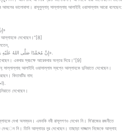
লের ভালোবাসা। রাসূলুল্লাহ্ সাল্লাল্লাহু আলাইহি ওয়াসাল্লাম আরো বলেছেন:
«إِنَّ مُحَمَّدًا صَلَّى اللهُ عَلَيْهِ وَسَلَّمَ رَأَى رَبَّهُ عَزَّ وَجَلَّ»
ানিত আল্লাহকে দেখেছেন।”[8]
বলতেন,
«إِنَّ مُحَمَّدًا صَلَّى اللهُ عَلَيْهِ وَسَلَّمَ، رَأَى رَبَّهُ مَرَّتَيْنِ: مُرَّةً بِبَصَرِهِ، وَمَرَّةً بِفُؤَادِهِ».
র দেখেছেন। একবার স্বচক্ষে আরেকবার অন্তর দিয়ে।”[9]
াহ্ সাল্লাল্লাহু আলাইহি ওয়াসাল্লাম স্বপ্নে আল্লাহকে দুনিয়াতে দেখেছেন।
েছেন। কিতাবটির নাম:
(اختيار الأولى في شرح حديث اختصام الملأ الأعلى).
দুনিয়াতে দেখেছেন।
আল্লাহকে দেখা অসম্ভব। এমনকি নবী রাসূলগণও দেখেন নি। মি‘রাজের রজনীতে
লাহকে দেখেন নি। তিনি আল্লাহর নূর দেখেছেন। তাছাড়া দাজ্জাল নিজেকে আল্লাহ