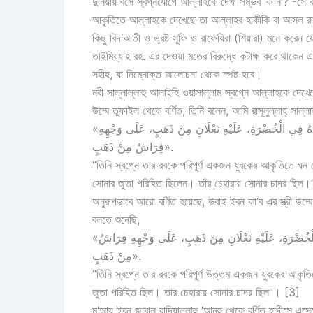
দুনিয়ায় বসে স্বপ্নযোগে আল্লাহকে দেখা সম্ভব কি না? -সে 
আকৃতিতে আল্লাহকে দেখেছে তা আল্লাহর হাকীকি বা আসল 
কিছু বিদ‘আতী ও ভ্রষ্ট সূফি ও রাফেযিরা (শিয়ারা) মনে করেন 
তাইমিয়্যাহ রহ. এর দেওয়া মতের বিরুদ্ধে কটাক্ষ করে থাকেন 
সহীহ, যা নিম্নোক্ত আলোচনা থেকে স্পষ্ট হবে।
নবী সাল্লাল্লাহু আলাইহি ওয়াসাল্লাম স্বপ্নে আল্লাহকে দেখেছ
উম্মে তুফাইল থেকে বর্ণিত, তিনি বলেন, আমি রাসূলুল্লাহ্ সাল্
«أَنَّهُ رَأَى رَبَّهُ عَزَّ وَجَلَّ فِي النَّوْمِ فِي صُورَةِ شَابٍّ ذِي وَفْرَةٍ، قَدَمَاهُ فِي الْخُضْرَةِ، عَلَيْهِ نَعْلَانِ مِنْ ذَهَبٍ، عَلَى وَجْهِهِ
فِرَاشٌ مِنْ ذَهَبٍ».
“তিনি স্বপ্নে তার রবকে পরিপূর্ণ একজন যুবকের আকৃতিতে ঘন
সোনার জুতা পরিহিত ছিলেন। তাঁর চেহারায় সোনার চাদর ছিল
অনুরূপভাবে আরো বর্ণিত হয়েছে, উবাই ইবন কা‘ব এর স্ত্রী উম্ম
বলতে শুনেছি,
«أَنَّهُ رَأَى رَبَّهُ عَزَّ وَجَلَّ فِي أَحْسَنِ صُورَةٍ، شَابًّا مُوَفَّرًا رِجْلَاهُ فِي الْخُضْرَةِ، عَلَيْهِ نَعْلَانِ مِنْ ذَهَبٍ، عَلَى وَجْهِهِ فِرَاشٌ
مِنْ ذَهَبٍ».
“তিনি স্বপ্নে তার রবকে পরিপূর্ণ উত্তম একজন যুবকের আকৃ
জুতা পরিহিত ছিল। তার চেহারায় সোনার চাদর ছিল”। [3]
মু‘আয ইবন জাবাল রাদিয়াল্লাহু ‘আনহু থেকে বর্ণিত হাদীসে এসেছে