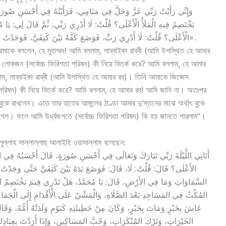
يَخْتَصِمُ فِيهِ الْمَلَأُ الْأَعْلَى؟ قُلْتُ: لَا أَدْرِي رَبِّي، ثُمَّ قَالَ لِي: يَا مُح
الْأَعْلَى؟ قُلْتُ: لَا أَدْرِي رَبِّ، فَوَضَعَ كَفَّهُ بَيْنَ كَتِفَيَّ، فَوَجَدْتُ بَرْدَ أَنَامِلِهِ بَيْنَ ثَدْيَيَّ، فَتَجَلَّى لِي كُلُّ شَيْءٍ، فَعَرَفْتُهُ».
কে বললেন, হে মুহাম্মদ! আমি বললাম, লাব্বাইকা রাব্বী (আমি উপস্থিত হে আমার
 লোকজন (সর্বোচ্চ ফিরিশতা পরিষদ) কী নিয়ে বিতর্ক করে? আমি বললাম, হে আমার
াম, লাব্বাইকা রাব্বী (আমি উপস্থিত হে আমার রব)। তিনি আমাকে জিজ্ঞেস
া পরিষদ) কী নিয়ে বিতর্ক করে? আমি বললাম, হে আমার রব! আমি জানি না। অতঃপর
বুকে রাখলেন। এতে তার হাতের আঙ্গুলের ঠাণ্ডা আমার দু’স্তনের মাঝে অর্থাৎ বুকে
গেল। ফলে আমি উর্ধ্বজগতে (সর্বোচ্চ ফিরিশতা পরিষদ) কি হয় জানতে পারলাম”।
ূলুল্লাহ সাল্লাল্লাহু আলাইহি ওয়াসাল্লাম বলেছেন:
الأَعْلَى؟ قَالَ: قُلْتُ: لَا، قَالَ: فَوَضَعَ يَدَهُ بَيْنَ كَتِفَيَّ حَتَّى وَجَدْتُ 
السَّمَاوَاتِ وَمَا فِي الأَرْضِ، قَالَ: يَا مُحَمَّدُ، هَلْ تَدْرِي فِيمَ يَخْتَصِمُ الم
المُكْثُ فِي المَسَاجِدِ بَعْدَ الصَّلَاةِ، وَالْمَشْيُ عَلَى الْأَقْدَامِ إِلَى الْجَمَ
عَاشَ بِخَيْرٍ وَمَاتَ بِخَيْرٍ، وَكَانَ مِنْ خَطِيئَتِهِ كَيَوْمِ وَلَدَتْهُ أُمُّهُ، وَقَالَ:
الخَيْرَاتِ، وَتَرْكَ المُنْكَرَاتِ، وَحُبَّ المَسَاكِينِ، وَإِذَا أَرَدْتَ بِعِبَادِكَ