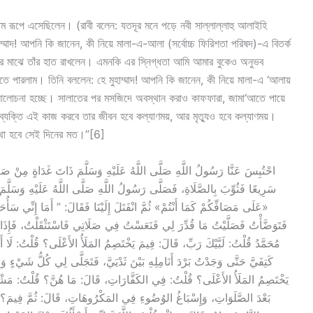
ম রূপে এসেছিলেন। (রাবী বলেন: যতদূর মনে পড়ে নবী সাল্লাল্লাহু আলাইহি
াম্মাদ! আপনি কি জানেন, কী নিয়ে মালা-এ-আলা (সর্বোচ্চ ফিরিশতা পরিষদ)-এ বিতর্ক
ের মাঝে তাঁর হাত রাখলেন। এমনকি এর স্নিগ্ধতা আমি আমার বুকেও অনুভব
পারলাম। তিনি বললেন: হে মুহাম্মাদ! আপনি কি জানেন, কী নিয়ে মালা-এ ‘আলায়
ে আলোচনা হচ্ছে। সালাতের পর মসজিদে অবস্থান করাও কাফফারা, জামা‘আতে পায়ে
যে ব্যক্তি এই কাজ করবে তার জীবন হবে কল্যাণময়, আর মৃত্যুও হবে কল্যাণময়।
বস্থা হবে সেই দিনের মত।”[6]
سَرِيعًا فَثُوِّبَ بِالصَّلَاةِ، فَصَلَّى رَسُولُ اللَّهِ صَلَّى اللَّهُ عَلَيْهِ وَسَلَّمَ :
عَلَى مَصَافِّكُمْ كَمَا أَنْتُمْ» ثُمَّ انْفَتَلَ إِلَيْنَا فَقَالَ: ” أَمَا إِنِّي سَأُح
فَتَوَضَّأْتُ فَصَلَّيْتُ مَا قُدِّرَ لِي فَنَعَسْتُ فِي صَلَاتِي فَاسْتَثْقَلْتُ، فَإِذَا أ
مُحَمَّدُ قُلْتُ: لَبَّيْكَ رَبِّ، قَالَ: فِيمَ يَخْتَصِمُ المَلَأُ الأَعْلَى؟ قُلْتُ: لَا أَدْ
كَتِفَيَّ حَتَّى وَجَدْتُ بَرْدَ أَنَامِلِهِ بَيْنَ ثَدْيَيَّ، فَتَجَلَّى لِي كُلُّ شَيْءٍ 
يَخْتَصِمُ المَلَأُ الأَعْلَى؟ قُلْتُ: فِي الكَفَّارَاتِ، قَالَ: مَا هُنَّ؟ قُلْتُ: م
بَعْدَ الصَّلَوَاتِ، وَإِسْبَاغُ الوُضُوءِ فِي المَكْرُوهَاتِ، قَالَ: ثُمَّ فِيمَ؟ قُل