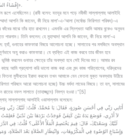
إِفْشَاءُ السَّلَامِ، وَإِطْعَامُ الطَّعَامِ، وَالصَّلَاةُ بِاللَّيْلِ وَالنَّاسُ نِيَامٌ».
ম রূপে এসেছিলেন। (রাবী বলেন: যতদূর মনে পড়ে নবীজী সাল্লাল্লাহু আলাইহি
াম্মাদ! আপনি কি জানেন, কী নিয়ে মালা’-এ-‘আলা (সর্বোচ্চ ফিরিশতা পরিষদ)-এ
র কাঁধের মাঝে তাঁর হাত রাখলেন। এমনকি এর স্নিগ্ধতা আমি আমার বুকেও অনুভব
ারলাম। তিনি বললেন: হে মুহাম্মাদ! আপনি কি জানেন, কী নিয়ে মালা’-এ
: হ্যাঁ, গুনাহের কাফফারা বিষয়ে আলোচনা হচ্ছে। সালাতের পর মসজিদে অবস্থান
িপূর্ণভাবে অযু করাও কাফফারা। যে ব্যক্তি এই কাজ করবে তার জীবন হবে
ভূমিষ্ঠ করলেন গুনাহর ক্ষেত্রে তাঁর অবস্থা হবে সেই দিনের মত। আমার রব
 কাছে আমি প্রত্যাশা করি ভালো কাজ করা এবং মন্দ কাজ পরিত্যাগের, দরিদ্রদের
ে ফিতনা মুসীবতের ইরাদা করবেন তখন আমাকে যেন ফেতনা মুক্ত অবস্থায় উঠিয়ে
 ফিরিশতা পরিষদে আরো আলোচনা হচ্ছে) উচ্চ মর্যদা লাভের বিষয়ে। তা হল, সালামের
খন রাতের নফল সালাতে (তাহাজ্জুদে) নিমগ্ন হওয়া।”[5]
ল্লাহ্ সাল্লাল্লাহু আলাইহি ওয়াসাল্লাম বলেছেন:
لاَ أَدْرِي، فَوَضَعَ يَدَهُ بَيْنَ كَتِفَيَّ فَوَجَدْتُ بَرْدَهَا بَيْنَ ثَدْيَيَّ فَعَلِم:
لَبَّيْكَ وَسَعْدَيْكَ، قَالَ: فِيمَ يَخْتَصِمُ الْمَلَأُ الأَعْلَى؟ قُلْتُ: فِي الدّ،
وَإِسْبَاغِ الوُضُوءِ فِي الْمَكْرُوهَاتِ، وَانْتِظَارِ الصَّلاَةِ بَعْدَ الصَّلاَةِ، وَمَ