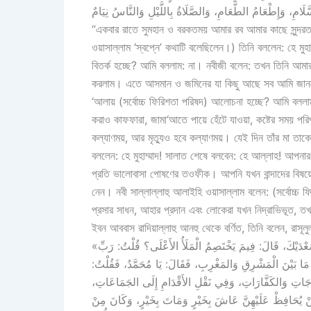
“একবার রাতে সুমহান ও বরকতময় আমার রব আমার কাছে সুন্দরত
ওয়াসাল্লাম ‘স্বপ্নে’ কথাটি বলেছিলেন।) তিনি বললেন: হে মুহ
বিতর্ক হচ্ছে? আমি বললাম: না। নবীজী বলেন: তখন তিনি আমা
করলাম। এতে আসমান ও জমিনের যা কিছু আছে সব আমি জানতে প
‘আলায় (সর্বোচ্চ ফিরিশতা পরিষদ) আলোচনা হচ্ছে? আমি বললাম
করাও কাফফারা, জামা‘আতে পায়ে হেঁটে যাওয়া, কষ্টের সময় পর
কল্যাণময়, আর মৃত্যুও হবে কল্যাণময়। যেই দিন তাঁর মা তাকে 
বললেন: হে মুহাম্মাদ! সালাত শেষে বলবেন: হে আল্লাহ! আপনার
প্রতি ভালোবাসা পোষণের তওফীক। আপনি যখন বান্দাদের বিষয়
নেন। নবী সাল্লাল্লাহু আলাইহি ওয়াসাল্লাম বলেন: (সর্বোচ্চ
প্রসার সাধন, আহার প্রদান এবং লোকেরা যখন নিদ্রাভিভূত, ত
ইবন আববাস রাদিয়াল্লাহু আনহু থেকে বর্ণিত, তিনি বলেন, রাসূলু
«أَتَانِي رَبِّي فِي أَحْسَنِ صُورَةٍ، فَقَالَ: يَا مُحَمَّدُ، قُلْتُ: لَبَّيْكَ رَبِّي وَسَعْدَيْكَ، قَالَ: فِيمَ يَخْتَصِمُ الْمَلَأُ الأَعْلَى؟ قُلْتُ: رَبِّ
ْتُ مَا بَيْنَ الْمَشْرِقِ وَالمَغْرِبِ، فَقَالَ: يَا مُحَمَّدُ، فَقُلْتُ
َرَجَاتِ وَالكَفَّارَاتِ، وَفِي نَقْلِ الأَقْدَامِ إِلَى الجَمَاعَاتِ
نْ يُحَافِظْ عَلَيْهِنَّ عَاشَ بِخَيْرٍ وَمَاتَ بِخَيْرٍ، وَكَانَ مِنْ