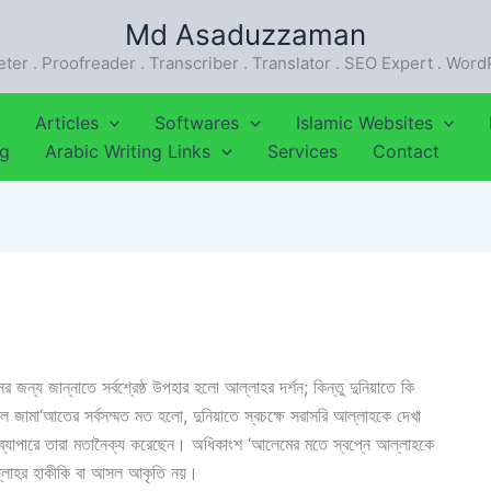
Md Asaduzzaman
eter . Proofreader . Transcriber . Translator . SEO Expert . Wor
Articles
Softwares
Islamic Websites
ng
Arabic Writing Links
Services
Contact
ের জন্য জান্নাতে সর্বশ্রেষ্ঠ উপহার হলো আল্লাহর দর্শন; কিন্তু দুনিয়াতে কি
াল জামা‘আতের সর্বসম্মত মত হলো, দুনিয়াতে স্বচক্ষে সরাসরি আল্লাহকে দেখা
ব্যাপারে তারা মতানৈক্য করেছেন। অধিকাংশ ‘আলেমের মতে স্বপ্নে আল্লাহকে
ল্লাহর হাকীকি বা আসল আকৃতি নয়।