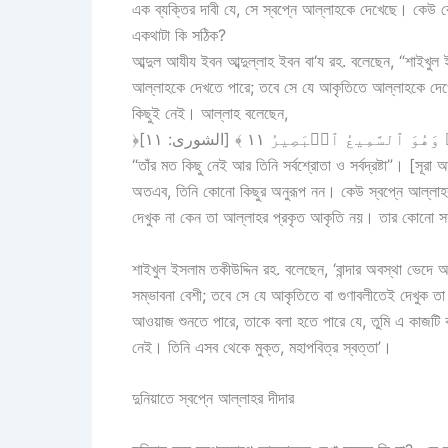
এক ব্যক্তির দাবী যে, সে স্বপ্নে আল্লাহকে দেখেছে। কে
একথাটা কি সঠিক?
আব্দুল আযীয ইবন আব্দুল্লাহ ইবন বা‘য রহ. বলেছেন, “শাইখুল
আল্লাহকে দেখতে পারে; তবে সে যে আকৃতিতে আল্লাহকে দে
কিছুই নেই। আল্লাহ বলেছেন,
﴿سَّمِيعُ ٱلۡبَصِيرُ ١١ ﴾ [الشورى: ١١
“তাঁর মত কিছু নেই আর তিনি সর্বশ্রোতা ও সর্বদ্রষ্টা”। [সূর
অতএব, তিনি কোনো কিছুর অনুরূপ নন। কেউ স্বপ্নে আল্লাহর
দেখুক না কেন তা আল্লাহর প্রকৃত আকৃতি নয়। তার কোনো সদ
শাইখুল ইসলাম তকীউদ্দিন রহ. বলেছেন, ‘বান্দার অবস্থা ভেদে
সম্ভাবনা বেশী; তবে সে যে আকৃতিতে বা গুণাবলীতেই দেখুক
আওয়াজ শুনতে পারে, তাকে বলা হতে পারে যে, তুমি এ কাজটি 
নেই। তিনি এসব থেকে মুক্ত, মহাপবিত্র স্বত্তা’।
দুনিয়াতে স্বপ্নে আল্লাহর দীদার