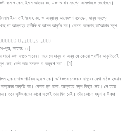
উ কেউ বলে থাকেন, ইমাম আহমদ রহ. একশত বার স্বপ্নে আল্লাহকে দেখেছেন।
 ইসলাম ইবন তাইমিয়্যাহ রহ. ও অন্যান্য আলেমগণ বলেছেন, মানুষ স্বপ্নে
খেছে তা আল্লাহর হাকীকি বা আসল আকৃতি নয়। কেননা আল্লাহ তা‘আলার সদৃশ
لَيۡسَ كَمِثۡلِهِۦ شَيۡءٞۖ وَهُوَ ٱل]
া আশ-শূরা, আয়াত: ১১]
 সাথে কথা বলতে পারেন। তবে সে মানুষ বা অন্য যে কোনো প্রাণীর আকৃতিতেই
ৃশ নেই, কেউ তার সমকক্ষ বা অনুরূপ নয়”। [1]
 আল্লাহকে দেখাও পার্থক্য হয়ে থাকে। অধিকতর নেককার মানুষের দেখা সঠিক হওয়ার
 তা আল্লাহর আকৃতি নয়। কেননা মূল হলো, আল্লাহর সদৃশ কিছুই নেই। সে হয়ত
কর। তবে সৃষ্টিজগতের কারো সাথেই তার মিল নেই। তাঁর কোনো সদৃশ বা উপমা