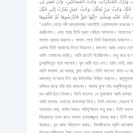
اتِ، وَتَرْكَ المُنْكَرَاتِ، وَحُبَّ المَسَاكِينِ، وَأَنْ تَغْفِرَ لِي
َ حُبَّكَ وَحُبَّ مَنْ يُحِبُّكَ، وَحُبَّ عَمَلٍ يُقَرِّبُ إِلَى حُبِّكَ
“একদিন ভোরে নবী সাল্লাল্লাহু আলাইহি ওয়াসাল্লাম ফজরের স
করছিলাম। এমন সময় তিনি দ্রুত বেরিয়ে আসলেন। সালাতের ইকাম
সালাত আদায় করলেন। সালাম শেষে তিনি উচ্চস্বরে ডাকলেন
এরপর তিনি আমাদের দিকে ফিরলেন। বললেন: আজ ভোরে তোমা
আমি তোমাদের বলছি। আমি রাতেই উঠেছিলাম। অযু করে যা আম
তন্দ্রাভিভূত হয়ে পড়লাম। ঘুম ভারী হয়ে এল। হঠাৎ দেখি, মহান 
আমি বললাম: রব আমার, বান্দা হাযির। তিনি বললেন: মালা-এ
আল্লাহ্ তা‘আলা তিন বার উল্লিখিত উক্তি করলেন। রাসূলুল্লা
হাড্ডির মাঝে তাঁর হাত রাখলেন। আমার বুকে তাঁর অঙ্গুলীসমূ
সব আমি চিনে নিলাম। তিনি বললেন: হে মুহাম্মাদ! আমি বললাম
আমি বললাম: গুনাহের কাফফারা নিয়ে। তিনি বললেন: সেগুলো ক
অবস্থান করা, কষ্টের সময়ও পরিপূর্ণভাবে অযু করা। তিনি বল
নিদ্রামগ্ন তখন রাতে সালাত (তাহাজ্জুদ) আদায় করা। তিনি ব
কাজের। মন্দ কাজ পরিত্যাগ করার। মিসকীনদের প্রতি ভালবা
ফিতনা-মুসীবতের ইচ্ছা করেন তখন আমাকে আপনি ফিতনামুক্ত 