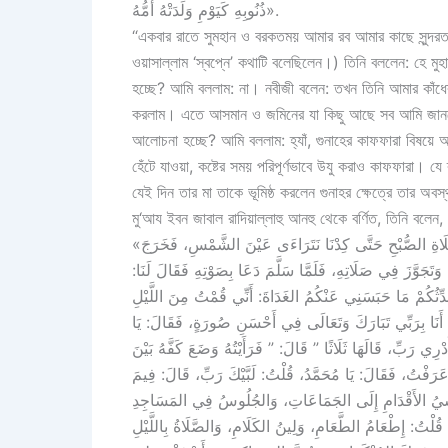
ذُنُوبِهِ كَيَوْمِ وَلَدَتْهُ أُمُّهُ».
“একবার রাতে সুমহান ও বরকতময় আমার রব আমার কাছে সুন্দরত
ওয়াসাল্লাম ‘স্বপ্নে’ কথাটি বলেছিলেন।) তিনি বললেন: হে মুহ
হচ্ছে? আমি বললাম: না। নবীজী বলেন: তখন তিনি আমার কাঁধ
করলাম। এতে আসমান ও জমিনের যা কিছু আছে সব আমি জানতে 
আলোচনা হচ্ছে? আমি বললাম: হ্যাঁ, গুনাহের কাফফারা বিষয়
হেঁটে যাওয়া, কষ্টের সময় পরিপূর্ণভাবে উযু করাও কাফফারা। 
যেই দিন তার মা তাকে ভূমিষ্ঠ করলেন গুনাহর ক্ষেত্রে তার অ
মু‘আয ইবন জাবাল রাদিয়াল্লাহু আনহু থেকে বর্ণিত, তিনি বলেন,
«احْتُبِسَ عَنَّا رَسُولُ اللَّهِ صَلَّى اللَّهُ عَلَيْهِ وَسَلَّمَ ذَاتَ غَدَاةٍ مِنْ صَلَاةِ الصُّبْحِ حَتَّى كِدْنَا نَتَرَاءَى عَيْنَ الشَّمْسِ، فَخَرَجَ
وَتَجَوَّزَ فِي صَلَاتِهِ، فَلَمَّا سَلَّمَ دَعَا بِصَوْتِهِ فَقَالَ لَنَا
«َدِّثُكُمْ مَا حَبَسَنِي عَنْكُمُ الغَدَاةَ: أَنِّي قُمْتُ مِنَ اللَّيْلِ
َنَا بِرَبِّي تَبَارَكَ وَتَعَالَى فِي أَحْسَنِ صُورَةٍ، فَقَالَ: يَا
رِي رَبِّ، قَالَهَا ثَلَاثًا ” قَالَ: ” فَرَأَيْتُهُ وَضَعَ كَفَّهُ بَيْنَ
وَعَرَفْتُ، فَقَالَ: يَا مُحَمَّدُ، قُلْتُ: لَبَّيْكَ رَبِّ، قَالَ: فِيمَ
َشْيُ الأَقْدَامِ إِلَى الجَمَاعَاتِ، وَالجُلُوسُ فِي المَسَاجِدِ
ْتُ: إِطْعَامُ الطَّعَامِ، وَلِينُ الكَلَامِ، وَالصَّلَاةُ بِاللَّيْلِ