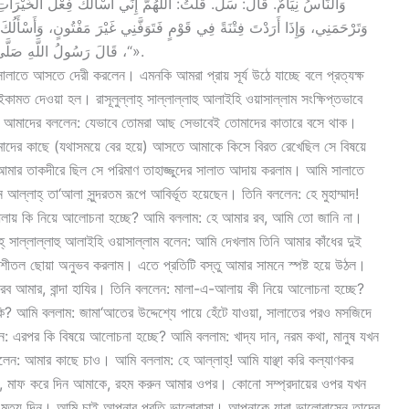
وَالنَّاسُ نِيَامٌ. قَالَ: سَلْ. قُلْتُ: اللَّهُمَّ إِنِّي أَسْأَلُكَ فِعْلَ الخَيْرَ
وَتَرْحَمَنِي، وَإِذَا أَرَدْتَ فِتْنَةً فِي قَوْمٍ فَتَوَفَّنِي غَيْرَ مَفْتُونٍ، وَأَسْأَلُك
“، قَالَ رَسُولُ اللَّهِ صَلَّى اللَّهُ عَلَيْهِ وَسَلَّمَ: «إِنَّهَا حَقٌّ فَادْرُسُوهَا ثُمَّ تَعَلَّمُوهَا».
ালাতে আসতে দেরী করলেন। এমনকি আমরা প্রায় সূর্য উঠে যাচ্ছে বলে প্রত্যক্ষ
ত দেওয়া হল। রাসূলুল্লাহ্ সাল্লাল্লাহু আলাইহি ওয়াসাল্লাম সংক্ষিপ্তভাবে
। আমাদের বললেন: যেভাবে তোমরা আছ সেভাবেই তোমাদের কাতারে বসে থাক।
দের কাছে (যথাসময়ে বের হয়ে) আসতে আমাকে কিসে বিরত রেখেছিল সে বিষয়ে
ার তাকদীরে ছিল সে পরিমাণ তাহাজ্জুদের সালাত আদায় করলাম। আমি সালাতে
আল্লাহ্ তা‘আলা সুন্দরতম রূপে আবির্ভূত হয়েছেন। তিনি বললেন: হে মুহাম্মাদ!
-আলায় কি নিয়ে আলোচনা হচ্ছে? আমি বললাম: হে আমার রব, আমি তো জানি না।
হ্ সাল্লাল্লাহু আলাইহি ওয়াসাল্লাম বলেন: আমি দেখলাম তিনি আমার কাঁধের দুই
হের শীতল ছোয়া অনুভব করলাম। এতে প্রতিটি বস্তু আমার সামনে স্পষ্ট হয়ে উঠল।
 রব আমার, বান্দা হাযির। তিনি বললেন: মালা-এ-আলায় কী নিয়ে আলোচনা হচ্ছে?
ি? আমি বললাম: জামা‘আতের উদ্দেশ্যে পায়ে হেঁটে যাওয়া, সালাতের পরও মসজিদে
লেন: এরপর কি বিষয়ে আলোচনা হচ্ছে? আমি বললাম: খাদ্য দান, নরম কথা, মানুষ যখন
ললেন: আমার কাছে চাও। আমি বললাম: হে আল্লাহ্! আমি যাঞ্ছা করি কল্যাণকর
সা, মাফ করে দিন আমাকে, রহম করুন আমার ওপর। কোনো সম্প্রদায়ের ওপর যখন
মৃত্যু দিন। আমি চাই আপনার প্রতি ভালোবাসা। আপনাকে যারা ভালোবাসেন তাদের