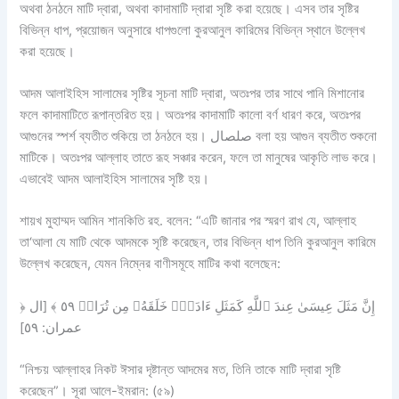
অথবা ঠনঠনে মাটি দ্বারা, অথবা কাদামাটি দ্বারা সৃষ্টি করা হয়েছে। এসব তার সৃষ্টির
বিভিন্ন ধাপ, প্রয়োজন অনুসারে ধাপগুলো কুরআনুল কারিমের বিভিন্ন স্থানে উল্লেখ
করা হয়েছে।
আদম আলাইহিস সালামের সৃষ্টির সূচনা মাটি দ্বারা, অতঃপর তার সাথে পানি মিশানোর
ফলে কাদামাটিতে রূপান্তরিত হয়। অতঃপর কাদামাটি কালো বর্ণ ধারণ করে, অতঃপর
আগুনের স্পর্শ ব্যতীত শুকিয়ে তা ঠনঠনে হয়। صلصال বলা হয় আগুন ব্যতীত শুকনো
মাটিকে। অতঃপর আল্লাহ তাতে রূহ সঞ্চার করেন, ফলে তা মানুষের আকৃতি লাভ করে।
এভাবেই আদম আলাইহিস সালামের সৃষ্টি হয়।
শায়খ মুহাম্মদ আমিন শানকিতি রহ. বলেন: “এটি জানার পর স্মরণ রাখ যে, আল্লাহ
তা‘আলা যে মাটি থেকে আদমকে সৃষ্টি করেছেন, তার বিভিন্ন ধাপ তিনি কুরআনুল কারিমে
উল্লেখ করেছেন, যেমন নিম্নের বাণীসমূহে মাটির কথা বলেছেন:
﴿ إِنَّ مَثَلَ عِيسَىٰ عِندَ ٱللَّهِ كَمَثَلِ ءَادَمَۖ خَلَقَهُۥ مِن تُرَابٖ ٥٩ ﴾ [ال
عمران: ٥٩]
“নিশ্চয় আল্লাহর নিকট ঈসার দৃষ্টান্ত আদমের মত, তিনি তাকে মাটি দ্বারা সৃষ্টি
করেছেন”। সূরা আলে-ইমরান: (৫৯)