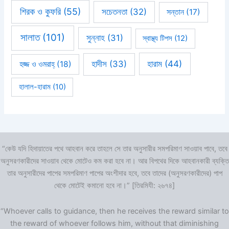
শিরক ও কুফরি
(55)
সচেতনতা
(32)
সন্তান
(17)
সালাত
(101)
সুন্নাহ
(31)
স্বাস্থ্য টিপস
(12)
হারাম
(44)
হাদীস
(33)
হজ্জ ও ওমরাহ্‌
(18)
হালাল-হারাম
(10)
“কেউ যদি হিদায়াতের পথে আহবান করে তাহলে সে তার অনুসারীর সমপরিমাণ সাওয়াব পাবে, তবে
অনুসরণকারীদের সাওয়াব থেকে মোটেও কম করা হবে না। আর বিপথের দিকে আহবানকারী ব্যক্তি
তার অনুসারীদের পাপের সমপরিমাণ পাপের অংশীদার হবে, তবে তাদের (অনুসরণকারীদের) পাপ
থেকে মোটেই কমানো হবে না।” [তিরমিযী: ২৬৭৪]
“Whoever calls to guidance, then he receives the reward similar to
the reward of whoever follows him, without that diminishing