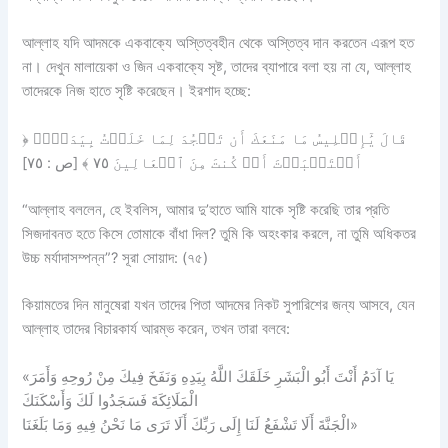
আল্লাহ যদি আদমকে একবাক্যে অস্তিত্বহীন থেকে অস্তিত্ব দান করতেন এরূপ হত
না। দেখুন মালায়েকা ও জিন একবাক্যে সৃষ্ট, তাদের ব্যাপারে বলা হয় না যে, আল্লাহ
তাদেরকে নিজ হাতে সৃষ্টি করেছেন। ইরশাদ হচ্ছে:
﴿ قَالَ يَٰٓإِبۡلِيسُ مَا مَنَعَكَ أَن تَسۡجُدَ لِمَا خَلَقۡتُ بِيَدَيَّۖ
أَسۡتَكۡبَرۡتَ أَمۡ كُنتَ مِنَ ٱلۡعَالِينَ ٧٥ ﴾ [ص : ٧٥]
“আল্লাহ বললেন, হে ইবলিস, আমার দু’হাতে আমি যাকে সৃষ্টি করেছি তার প্রতি
সিজদাবনত হতে কিসে তোমাকে বাঁধা দিল? তুমি কি অহংকার করলে, না তুমি অধিকতর
উচ্চ মর্যাদাসম্পন্ন”? সূরা সোয়াদ: (৭৫)
কিয়ামতের দিন মানুষেরা যখন তাদের পিতা আদমের নিকট সুপারিশের জন্য আসবে, যেন
আল্লাহ তাদের বিচারকার্য আরম্ভ করেন, তখন তারা বলবে:
«يَا آدَمُ أَنْتَ أَبُو الْبَشَرِ خَلَقَكَ اللَّهُ بِيَدِهِ وَنَفَخَ فِيكَ مِنْ رُوحِهِ وَأَمَرَ
الْمَلَائِكَةَ فَسَجَدُوا لَكَ وَأَسْكَنَكَ
الْجَنَّةَ أَلَا تَشْفَعُ لَنَا إِلَى رَبِّكَ أَلَا تَرَى مَا نَحْنُ فِيهِ وَمَا بَلَغَنَا»