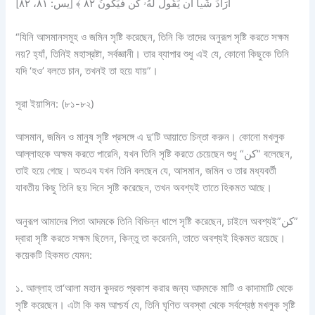
أَرَادَ شَيۡ‍ًٔا أَن يَقُولَ لَهُۥ كُن فَيَكُونُ ٨٢ ﴾ [يس: ٨١، ٨٢]
“যিনি আসমানসমূহ ও জমিন সৃষ্টি করেছেন, তিনি কি তাদের অনুরূপ সৃষ্টি করতে সক্ষম
নয়? হ্যাঁ, তিনিই মহাস্রষ্টা, সর্বজ্ঞানী। তার ব্যাপার শুধু এই যে, কোনো কিছুকে তিনি
যদি ‘হও’ বলতে চান, তখনই তা হয়ে যায়”।
সূরা ইয়াসিন: (৮১-৮২)
আসমান, জমিন ও মানুষ সৃষ্টি প্রসঙ্গে এ দু’টি আয়াতে চিন্তা করুন। কোনো মখলুক
আল্লাহকে অক্ষম করতে পারেনি, যখন তিনি সৃষ্টি করতে চেয়েছেন শুধু “كن” বলেছেন,
তাই হয়ে গেছে। অতএব যখন তিনি বলছেন যে, আসমান, জমিন ও তার মধ্যবর্তী
যাবতীয় কিছু তিনি ছয় দিনে সৃষ্টি করেছেন, তখন অবশ্যই তাতে হিকমত আছে।
অনুরূপ আমাদের পিতা আদমকে তিনি বিভিন্ন ধাপে সৃষ্টি করেছেন, চাইলে অবশ্যই”كن”
দ্বারা সৃষ্টি করতে সক্ষম ছিলেন, কিন্তু তা করেননি, তাতে অবশ্যই হিকমত রয়েছে।
কয়েকটি হিকমত যেমন:
১. আল্লাহ তা‘আলা মহান কুদরত প্রকাশ করার জন্য আদমকে মাটি ও কাদামাটি থেকে
সৃষ্টি করেছেন। এটা কি কম আশ্চর্য যে, তিনি ঘৃণিত অবস্থা থেকে সর্বশ্রেষ্ঠ মখলুক সৃষ্টি