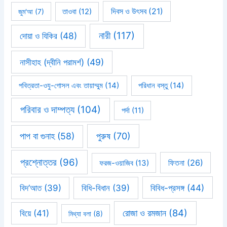
দিবস ও উৎসব
(21)
জুম'আ
(7)
তাওবা
(12)
নারী
(117)
দোয়া ও যিকির
(48)
নাসীহাহ (দ্বীনি পরামর্শ)
(49)
পবিত্রতা-ওযু-গোসল এবং তায়াম্মুম
(14)
পরিধান বস্তু
(14)
পরিবার ও দাম্পত্য
(104)
পর্দা
(11)
পাপ বা গুনাহ
(58)
পুরুষ
(70)
প্রশ্নোত্তর
(96)
ফিতনা
(26)
ফরজ-ওয়াজিব
(13)
বিবিধ-প্রসঙ্গ
(44)
বিদ’আত
(39)
বিধি-বিধান
(39)
রোজা ও রমজান
(84)
বিয়ে
(41)
মিথ্যা বলা
(8)