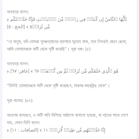
অন্যত্র বলেন:
﴿ يَٰٓأَيُّهَا ٱلنَّاسُ إِن كُنتُمۡ فِي رَيۡبٖ مِّنَ ٱلۡبَعۡثِ فَإِنَّا خَلَقۡنَٰكُم
مِّن تُرَابٖ٥ ﴾ [الحج : ٥]
“হে মানুষ, যদি তোমরা পুনরুত্থানের ব্যাপারে সন্দেহে থাক, তবে নিশ্চয়ই জেনে রেখো,
আমি তোমাদেরকে মাটি থেকে সৃষ্টি করেছি”। সূরা হজ: (৫)
অন্যত্র বলেন:
﴿ هُوَ ٱلَّذِي خَلَقَكُم مِّن تُرَابٖ ثُمَّ مِن نُّطۡفَةٖ ٦٧ ﴾ [غافر: ٦٧]
“তিনিই তোমাদেরকে মাটি থেকে সৃষ্টি করেছেন, তারপর শুক্রবিন্দু থেকে”।
সূরা গাফের: (৬৭)
অতঃপর বলেছেন, এ মাটি পানি মিশিয়ে আঠালো বানানো হয়েছে, যা হাতের সাথে লেগে
যায়, যেমন তিনি বলেন:
﴿ إِنَّا خَلَقۡنَٰهُم مِّن طِينٖ لَّازِبِۢ ١١ ﴾ [الصافات : ١١]