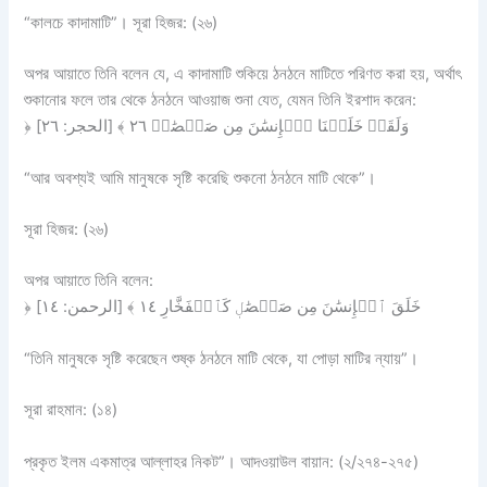
“কালচে কাদামাটি”। সূরা হিজর: (২৬)
অপর আয়াতে তিনি বলেন যে, এ কাদামাটি শুকিয়ে ঠনঠনে মাটিতে পরিণত করা হয়, অর্থাৎ
শুকানোর ফলে তার থেকে ঠনঠনে আওয়াজ শুনা যেত, যেমন তিনি ইরশাদ করেন:
﴿ وَلَقَدۡ خَلَقۡنَا ٱلۡإِنسَٰنَ مِن صَلۡصَٰلٖ ٢٦ ﴾ [الحجر: ٢٦]
“আর অবশ্যই আমি মানুষকে সৃষ্টি করেছি শুকনো ঠনঠনে মাটি থেকে”।
সূরা হিজর: (২৬)
অপর আয়াতে তিনি বলেন:
﴿ خَلَقَ ٱلۡإِنسَٰنَ مِن صَلۡصَٰلٖ كَٱلۡفَخَّارِ ١٤ ﴾ [الرحمن: ١٤]
“তিনি মানুষকে সৃষ্টি করেছেন শুষ্ক ঠনঠনে মাটি থেকে, যা পোড়া মাটির ন্যায়”।
সূরা রাহমান: (১৪)
প্রকৃত ইলম একমাত্র আল্লাহর নিকট”। আদওয়াউল বায়ান: (২/২৭৪-২৭৫)