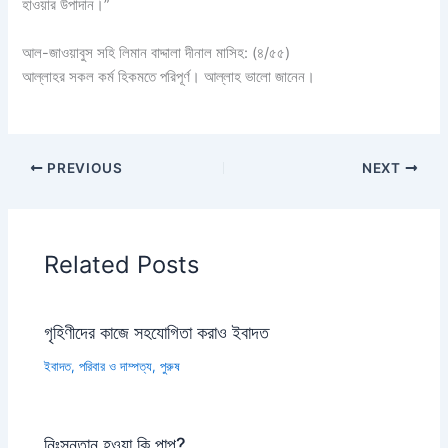
হাওয়ার উপাদান।”
আল-জাওয়াবুস সহি লিমান বাদ্দালা দীনাল মাসিহ: (৪/৫৫)
আল্লাহর সকল কর্ম হিকমতে পরিপূর্ণ। আল্লাহ ভালো জানেন।
PREVIOUS
NEXT
Related Posts
গৃহিণীদের কাজে সহযোগিতা করাও ইবাদত
ইবাদত
,
পরিবার ও দাম্পত্য
,
পুরুষ
নিঃসন্তান হওয়া কি পাপ?