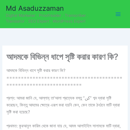
C
Skip
Md Asaduzzaman
a
to
t
Digital Marketer . Proofreader . Transcriber .
content
e
Translator . SEO Expert . WordPress Expert
g
o
r
i
e
আদমকে বিভিন্ন ধাপে সৃষ্টি করার কারণ কি?
s
আদমকে বিভিন্ন ধাপে সৃষ্টি করার কারণ কি?
========================================
==========================
প্রশ্ন: আমরা জানি যে, আল্লাহ্‌ তা‘আলা প্রত্যেক বস্তু “كن” শব্দ দ্বারা সৃষ্টি
করেছেন, কিন্ত
ু আদমের ক্ষেত্রে এরূপ করা হয়নি কেন, কেন তাকে ঠনঠনে মাটি দ্বারা
সৃষ্টি করা হয়েছে?
প্রথমত: কুরআনুল কারিম থেকে জানা যায় যে, আদম আলাইহিস সালামকে মাটি দ্বারা,