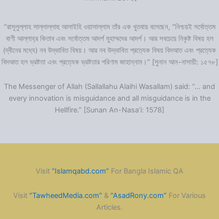
“রাসূলুল্লাহ সাল্লাল্লাহু আলাইহি ওয়াসাল্লাম তাঁর এক খুতবায় বলেছেন, “নিশ্চয়ই সর্বোত্তম
বাণী আল্লাহ্‌র কিতাব এবং সর্বোত্তম আদর্শ মুহাম্মদের আদর্শ। আর সবচেয়ে নিকৃষ্ট বিষয় হল
(দ্বীনের মধ্যে) নব উদ্ভাবিত বিষয়। আর নব উদ্ভাবিত প্রত্যেক বিষয় বিদআত এবং প্রত্যেক
বিদআত হল ভ্রষ্টতা এবং প্রত্যেক ভ্রষ্টতার পরিণাম জাহান্নাম।” [সুনান আন-নাসায়ী: ১৫৭৮]
The Messenger of Allah (Sallallahu Alaihi Wasallam) said: “… and
every innovation is misguidance and all misguidance is in the
Hellfire.” [Sunan An-Nasa’i: 1578]
Visit
“Islamqabd.com”
For Bangla Islamic QA
Visit
“TawheedMedia.com”
&
“AsadRony.com”
For Various
Articles.