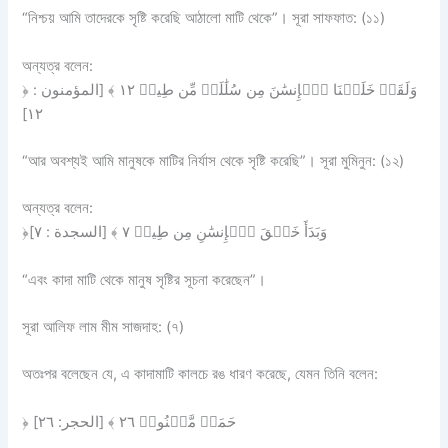
“নিশ্চয় আমি তাদেরকে সৃষ্টি করেছি আঠালো মাটি থেকে”। সূরা সাফফাত: (১১)
অন্যত্র বলেন:
﴿ وَلَقَدۡ خَلَقۡنَا ٱلۡإِنسَٰنَ مِن سُلَٰلَةٖ مِّن طِينٖ ١٢ ﴾ [المؤمنون :
١٢]
“আর অবশ্যই আমি মানুষকে মাটির নির্যাস থেকে সৃষ্টি করেছি”। সূরা মুমিনুন: (১২)
অন্যত্র বলেন:
﴿وَبَدَأَ خَلۡقَ ٱلۡإِنسَٰنِ مِن طِينٖ ٧ ﴾ [السجدة : ٧]
“এবং কাদা মাটি থেকে মানুষ সৃষ্টির সূচনা করেছেন”।
সূরা আলিফ লাম মীম সাজদাহ: (৭)
অতঃপর বলেছেন যে, এ কাদামাটি কালচে রঙ ধারণ করেছে, যেমন তিনি বলেন:
﴿ حَمَإٖ مَّسۡنُونٖ ٢٦ ﴾ [الحجر: ٢٦]