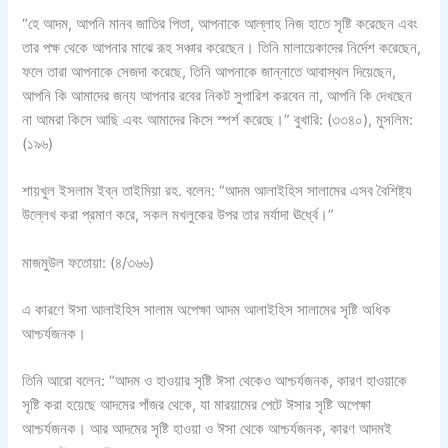
“হে আদম, আপনি মানব জাতির পিতা, আপনাকে আল্লাহ নিজ হাতে সৃষ্টি করেছেন এবং
তার পক্ষ থেকে আপনার মাঝে রূহ সঞ্চার করেছেন। তিনি মালায়েকাদের নির্দেশ করেছেন,
ফলে তারা আপনাকে সেজদা করেছে, তিনি আপনাকে জান্নাতে আবাস্থল দিয়েছেন,
আপনি কি আমাদের জন্য আপনার রবের নিকট সুপারিশ করবেন না, আপনি কি দেখছেন
না আমরা কিসে আছি এবং আমাদের কিসে স্পর্শ করেছে।” বুখারি: (৩৩৪০), মুসলিম:
(১৯৬)
শায়খুল ইসলাম ইব্‌ন তাইমিয়া রহ. বলেন: “আদম আলাইহিস সালামের এসব বৈশিষ্ট্য
উল্লেখ করা প্রমাণ করে, সকল মখলুকের উপর তার মর্যাদা ঊর্ধ্বে।”
মাজমুউল ফতোয়া: (৪/৩৬৬)
এ কারণে ঈসা আলাইহিস সালাম অপেক্ষা আদম আলাইহিস সালামের সৃষ্টি অধিক
আশ্চর্যজনক।
তিনি আরো বলেন: “আদম ও হাওয়ার সৃষ্টি ঈসা থেকেও আশ্চর্যজনক, কারণ হাওয়াকে
সৃষ্টি করা হয়েছে আদমের পাঁজর থেকে, যা মারয়ামের পেটে ঈসার সৃষ্টি অপেক্ষা
আশ্চর্যজনক। আর আদমের সৃষ্টি হাওয়া ও ঈসা থেকে আশ্চর্যজনক, কারণ আদমই