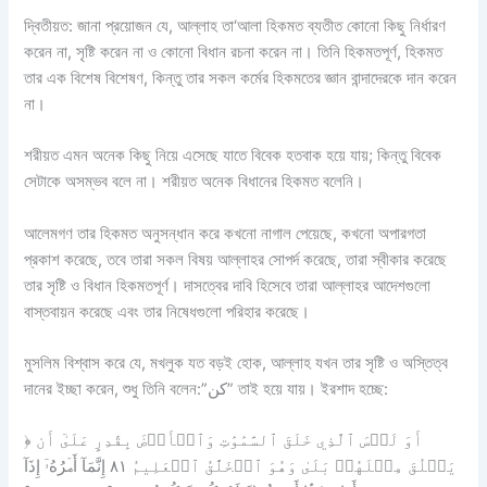
দ্বিতীয়ত: জানা প্রয়োজন যে, আল্লাহ তা‘আলা হিকমত ব্যতীত কোনো কিছু নির্ধারণ
করেন না, সৃষ্টি করেন না ও কোনো বিধান রচনা করেন না। তিনি হিকমতপূর্ণ, হিকমত
তার এক বিশেষ বিশেষণ, কিন্তু তার সকল কর্মের হিকমতের জ্ঞান বান্দাদেরকে দান করেন
না।
শরীয়ত এমন অনেক কিছু নিয়ে এসেছে যাতে বিবেক হতবাক হয়ে যায়; কিন্তু বিবেক
সেটাকে অসম্ভব বলে না। শরীয়ত অনেক বিধানের হিকমত বলেনি।
আলেমগণ তার হিকমত অনুসন্ধান করে কখনো নাগাল পেয়েছে, কখনো অপারগতা
প্রকাশ করেছে, তবে তারা সকল বিষয় আল্লাহর সোপর্দ করেছে, তারা স্বীকার করেছে
তার সৃষ্টি ও বিধান হিকমতপূর্ণ। দাসত্বের দাবি হিসেবে তারা আল্লাহর আদেশগুলো
বাস্তবায়ন করেছে এবং তার নিষেধগুলো পরিহার করেছে।
মুসলিম বিশ্বাস করে যে, মখলুক যত বড়ই হোক, আল্লাহ যখন তার সৃষ্টি ও অস্তিত্ব
দানের ইচ্ছা করেন, শুধু তিনি বলেন:”كن” তাই হয়ে যায়। ইরশাদ হচ্ছে:
﴿ أَوَ لَيۡسَ ٱلَّذِي خَلَقَ ٱلسَّمَٰوَٰتِ وَٱلۡأَرۡضَ بِقَٰدِرٍ عَلَىٰٓ أَن
يَخۡلُقَ مِثۡلَهُمۚ بَلَىٰ وَهُوَ ٱلۡخَلَّٰقُ ٱلۡعَلِيمُ ٨١ إِنَّمَآ أَمۡرُهُۥٓ إِذَآ