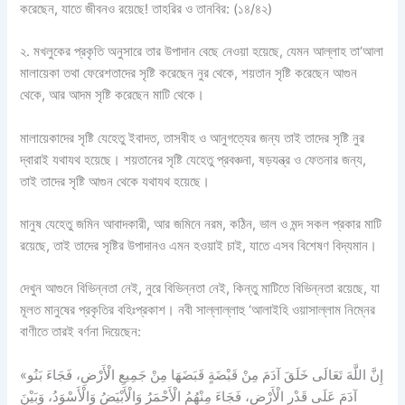
করেছেন, যাতে জীবনও রয়েছে! তাহরির ও তানবির: (১৪/৪২)
২. মখলুকের প্রকৃতি অনুসারে তার উপাদান বেছে নেওয়া হয়েছে, যেমন আল্লাহ তা‘আলা
মালায়েকা তথা ফেরেশতাদের সৃষ্টি করেছেন নুর থেকে, শয়তান সৃষ্টি করেছেন আগুন
থেকে, আর আদম সৃষ্টি করেছেন মাটি থেকে।
মালায়েকাদের সৃষ্টি যেহেতু ইবাদত, তাসবীহ ও আনুগত্যের জন্য তাই তাদের সৃষ্টি নুর
দ্বারাই যথাযথ হয়েছে। শয়তানের সৃষ্টি যেহেতু প্রবঞ্চনা, ষড়যন্ত্র ও ফেতনার জন্য,
তাই তাদের সৃষ্টি আগুন থেকে যথাযথ হয়েছে।
মানুষ যেহেতু জমিন আবাদকারী, আর জমিনে নরম, কঠিন, ভাল ও মন্দ সকল প্রকার মাটি
রয়েছে, তাই তাদের সৃষ্টির উপাদানও এমন হওয়াই চাই, যাতে এসব বিশেষণ বিদ্যমান।
দেখুন আগুনে বিভিন্নতা নেই, নুরে বিভিন্নতা নেই, কিন্তু মাটিতে বিভিন্নতা রয়েছে, যা
মূলত মানুষের প্রকৃতির বহিঃপ্রকাশ। নবী সাল্লাল্লাহু ‘আলাইহি ওয়াসাল্লাম নিম্নের
বাণীতে তারই বর্ণনা দিয়েছেন:
«إِنَّ اللَّهَ تَعَالَى خَلَقَ آدَمَ مِنْ قَبْضَةٍ قَبَضَهَا مِنْ جَمِيعِ الْأَرْضِ، فَجَاءَ بَنُو
آدَمَ عَلَى قَدْرِ الْأَرْضِ، فَجَاءَ مِنْهُمُ الْأَحْمَرُ وَالْأَبْيَضُ وَالْأَسْوَدُ، وَبَيْنَ