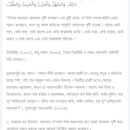
ذَلِكَ، وَالسَّهْلُ وَالْحَزْنُ وَالْخَبِيثُ وَالطَّيِّبُ»
“নিশ্চয় আল্লাহ আদমকে সৃষ্টি করেছেন এক মুষ্টি থেকে, যা তিনি সমগ্র জমিন থেকে
গ্রহণ করেছেন, ফলে বনু আদম জমিনের প্রকৃতি মোতাবেক সৃষ্টি হয়েছে। তাদের কেউ
লাল, কেউ সাদা, কেউ কালো এবং কেউ মাঝামাঝি বর্ণের। কেউ নরম, কেউ কঠোর, কেউ
খারাপ ও কেউ ভালো এবং কেউ মাঝামাঝি পর্যায়ের।”
তিরমিজি: (২৯৫৫), আবু দাউদ: (৪৬৯৩), ইমাম তিরমিজি ও শায়খ আলবানি হাদিসটি
সহি বলেছেন।
মুবারকপুরি রহ. বলেন: “শায়খ তীবী বলেছেন: প্রথম চারটি গুণ যেহেতু মানুষ ও জমিনের
মাঝে স্পষ্ট, তাই তার প্রকৃত অর্থ এখানে উদ্দেশ্য। দ্বিতীয় চারটি গুণের ক্ষেত্রে
ব্যাখ্যার প্রয়োজন, কারণ তা অভ্যন্তরীণ বিশেষণ প্রসঙ্গে। সাহাল অর্থ বিনয় ও
বিনয়াবনতা, হাযান অর্থ কঠোর ও বদমেজাজ, তাইয়্যেব অর্থ উর্বর জমি, অর্থাৎ মুমিন, যার
পূর্ণ অস্তিত্বই কল্যাণ। খবিস অর্থ লবণাক্ত জমি, অর্থাৎ কাফির, যার পূর্ণ অস্তিত্বই
অকল্যাণ”। তুহফাতুল আহওয়াযী: (৮/২৩৪)
৩. সবচেয়ে বড় হিকমত: আল্লাহ তা‘আলা নিজ বরকতময় হাত দ্বারা আদমকে সৃষ্টি করে
অন্যান্য সকল মখলুক থেকে আলাদা বৈশিষ্ট্য প্রদান করেছেন।