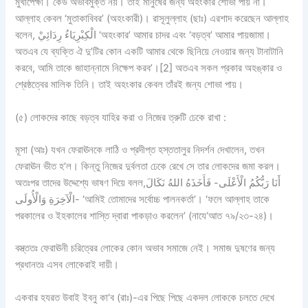
মুখাপেক্ষী। কেউ অভাবমুক্ত নয়। তাই মানুষের জন্য অহংকার শোভা পায় না।
আল্লাহ কেবল ‘মুতাকাবিবর’ (অহংকারী)। রাসূলুল্লাহ (ছাঃ) এরশাদ করেছেন আল্লাহ
বলেন, الْكِبْرِيَاءُ رِدَائِيْ ‘অহংকার’ আমার চাদর এবং ‘বড়ত্ব’ আমার পায়জামা।
অতএব যে ব্যক্তি ঐ দু’টির কোন একটি আমার থেকে ছিনিয়ে নেওয়ার জন্য টানাটানি
করবে, আমি তাকে জাহান্নামে নিক্ষেপ করব’।[2] অতএব সকল প্রকার অহঙ্কার ও
শ্রেষ্ঠত্বের মালিক তিনি। তাই অহংকার কেবল তাঁরই জন্য শোভা পায়।
(৫) লোকদের কাছে বড়ত্ব যাহির করা ও নিজের ত্রুটি ঢেকে রাখা :
মূসা (আঃ) যখন ফেরাঊনকে লাঠি ও প্রদীপ্ত হস্ততালুর নিদর্শন দেখালেন, তখন
ফেরাঊন ভীত হ’ল। কিন্তু নিজের দুর্বলতা ঢেকে রেখে সে তার লোকদের জমা করল।
অতঃপর তাদের উদ্দেশ্যে ভাষণ দিয়ে বলল,أَنَا رَبُّكُمُ الْأَعْلَى- فَأَخَذَهُ اللهُ نَكَالَ
الْآخِرَةِ وَالْأُولَى- ‘আমিই তোমাদের সর্বোচ্চ পালনকর্তা’। ‘ফলে আল্লাহ তাকে
পরকালের ও ইহকালের শাস্তি দ্বারা পাকড়াও করলেন’ (নাযে‘আত ৭৯/২৩-২৪)।
বস্ত্ততঃ ফেরাঊনী চরিত্রের লোকের কোন অভাব সমাজে নেই। সমাজ দুষণের জন্য
প্রধানতঃ এসব লোকেরাই দায়ী।
একবার হযরত উবাই ইবনু কা‘ব (রাঃ)-এর পিছে পিছে একদল লোককে চলতে দেখে