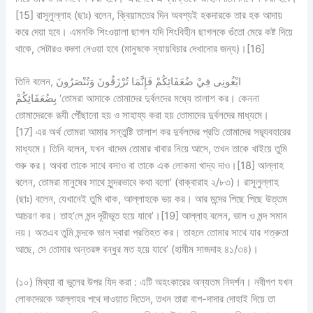
[15] রাসূলুল্লাহ (ছাঃ) বলেন, ক্বিয়ামতের দিন অবশ্যই হকদারকে তার হক আদায়
করে দেয়া হবে। এমনকি শিংওয়ালা ছাগল যদি শিংবিহীন ছাগলকে গুঁতো মেরে কষ্ট দিয়ে
থাকে, সেটারও বদলা নেওয়া হবে (মানুষকে ন্যায়বিচার দেখানোর জন্য)।[16]
তিনি বলেন, ابْغُونِى فِيْ ضُعَفَائِكُمْ فَإِنَّمَا تُرْزَقُونَ وَتُنْصَرُونَ
بِضُعَفَائِكُمْ ‘তোমরা আমাকে তোমাদের দুর্বলদের মধ্যে তালাশ কর। কেননা
তোমাদেরকে রূযী পৌঁছানো হয় ও সাহায্য করা হয় তোমাদের দুর্বলদের মাধ্যমে।
[17] এর অর্থ তোমরা আমার সন্তুষ্টি তালাশ কর দুর্বলদের প্রতি তোমাদের সদ্ব্যবহারের
মাধ্যমে। তিনি বলেন, যখন খাদেম তোমার খাবার নিয়ে আসে, তখন তাকে খাইয়ে তুমি
শুরু কর। অথবা তাকে সাথে বসাও বা তাকে এক লোকমা খাদ্য দাও।[18] আল্লাহ
বলেন, তোমরা মানুষের সাথে সুন্দরভাবে কথা বলো’ (বাক্বারাহ ২/৮৩)। রাসূলুল্লাহ
(ছাঃ) বলেন, যেখানেই তুমি থাক, আল্লাহকে ভয় কর। আর মন্দের পিছে পিছে উত্তম
আচরণ কর। তাহ’লে মন্দ দূরীভূত হয়ে যাবে’।[19] আল্লাহ বলেন, ভাল ও মন্দ সমান
নয়। অতএব তুমি মন্দকে ভাল দ্বারা প্রতিহত কর। তাহলে তোমার সাথে যার শত্রুতা
আছে, সে তোমার অন্তরঙ্গ বন্ধুর মত হয়ে যাবে’ (হামীম সাজদাহ ৪১/৩৪)।
(১০) মিথ্যা বা ভুলের উপর যিদ করা : এটি অহংকারের অন্যতম নিদর্শন। নবীগণ যখন
লোকদেরকে আল্লাহর পথে দাওয়াত দিতেন, তখন তারা বাপ-দাদার দোহাই দিয়ে তা