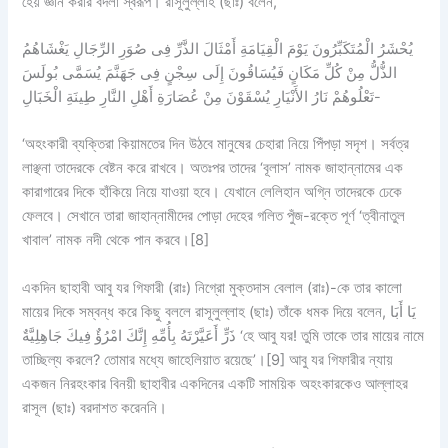
হেয় জ্ঞান করার বদলা স্বরূপ। রাসূলুল্লাহ (ছাঃ) বলেন,
يُحْشَرُ الْمُتَكَبِّرُونَ يَوْمَ الْقِيَامَةِ أَمْثَالَ الذَّرِّ فِى صُوَرِ الرِّجَالِ يَغْشَاهُمُ
الذُّلُّ مِنْ كُلِّ مَكَانٍ فَيُسَاقُونَ إِلَى سِجْنٍ فِى جَهَنَّمَ يُسَمَّى بُولَسَ
تَعْلُوهُمْ نَارُ الأَنْيَارِ يُسْقَوْنَ مِنْ عُصَارَةِ أَهْلِ النَّارِ طِينَةِ الْخَبَالِ-
‘অহংকারী ব্যক্তিরা কিয়ামতের দিন উঠবে মানুষের চেহারা নিয়ে পিঁপড়া সদৃশ। সর্বত্র
লাঞ্ছনা তাদেরকে বেষ্টন করে রাখবে। অতঃপর তাদের ‘বূলাস’ নামক জাহান্নামের এক
কারাগারের দিকে হাঁকিয়ে নিয়ে যাওয়া হবে। যেখানে লেলিহান অগ্নি তাদেরকে ঢেকে
ফেলবে। সেখানে তারা জাহান্নামীদের পোড়া দেহের গলিত পুঁজ-রক্তে পূর্ণ ‘ত্বীনাতুল
খাবাল’ নামক নদী থেকে পান করবে।[8]
একদিন ছাহাবী আবু যর গিফারী (রাঃ) নিগ্রো মুক্তদাস বেলাল (রাঃ)-কে তার কালো
মায়ের দিকে সম্বন্ধ করে কিছু বললে রাসূলুল্লাহ (ছাঃ) তাঁকে ধমক দিয়ে বলেন, يَا أَبَا
ذَرٍّ أَعَيَّرْتَهُ بِأُمِّهِ إِنَّكَ امْرُؤٌ فِيكَ جَاهِلِيَّةٌ ‘হে আবু যর! তুমি তাকে তার মায়ের নামে
তাচ্ছিল্য করলে? তোমার মধ্যে জাহেলিয়াত রয়েছে’।[9] আবু যর গিফারীর ন্যায়
একজন নিরহংকার বিনয়ী ছাহাবীর একদিনের একটি সাময়িক অহংকারকেও আল্লাহর
রাসূল (ছাঃ) বরদাশত করেননি।