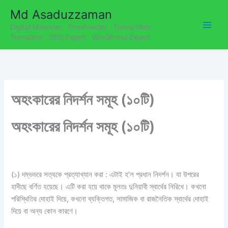
C
Skip
Md Asaduzzaman
a
to
t
Digital Marketer . Proofreader . Transcriber .
content
e
Translator . SEO Expert . WordPress Expert
g
o
r
i
e
অহংকারের নিদর্শন সমূহ (১০টি)
s
অহংকারের নিদর্শন সমূহ (১০টি)
(১) দম্ভভরে সত্যকে প্রত্যাখ্যান করা : এটাই হ’ল প্রধান নিদর্শন। যা উপরের
হাদীছে বর্ণিত হয়েছে। এটি করা হয়ে থাকে মূলতঃ দুনিয়াবী স্বার্থের নিরিখে। কখনো
পরিস্থিতির দোহাই দিয়ে, কখনো ব্যক্তিগত, সামাজিক বা রাজনৈতিক স্বার্থের দোহাই
দিয়ে বা অন্য কোন কারণে।