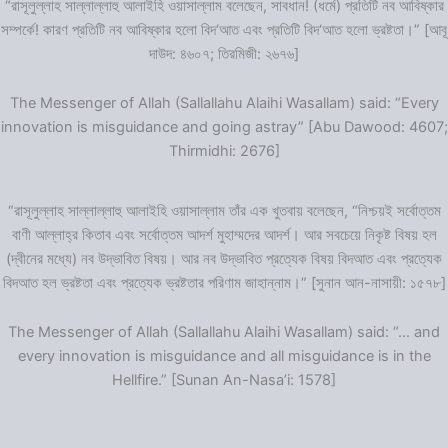
“রাসূলুল্লাহ সাল্লাল্লাহু আলাইহি ওয়াসাল্লাম বলেছেন, সাবধান! (ধর্মে) প্রতিটি নব আবিষ্কার
সম্পর্কে! কারণ প্রতিটি নব আবিষ্কার হলো বিদ‘আত এবং প্রতিটি বিদ‘আত হলো ভ্রষ্টতা।” [আবূ
দাউদ: ৪৬০৭; তিরমিজী: ২৬৭৬]
The Messenger of Allah (Sallallahu Alaihi Wasallam) said: “Every
innovation is misguidance and going astray” [Abu Dawood: 4607;
Thirmidhi: 2676]
“রাসূলুল্লাহ সাল্লাল্লাহু আলাইহি ওয়াসাল্লাম তাঁর এক খুতবায় বলেছেন, “নিশ্চয়ই সর্বোত্তম
বাণী আল্লাহ্‌র কিতাব এবং সর্বোত্তম আদর্শ মুহাম্মদের আদর্শ। আর সবচেয়ে নিকৃষ্ট বিষয় হল
(দ্বীনের মধ্যে) নব উদ্ভাবিত বিষয়। আর নব উদ্ভাবিত প্রত্যেক বিষয় বিদআত এবং প্রত্যেক
বিদআত হল ভ্রষ্টতা এবং প্রত্যেক ভ্রষ্টতার পরিণাম জাহান্নাম।” [সুনান আন-নাসায়ী: ১৫৭৮]
The Messenger of Allah (Sallallahu Alaihi Wasallam) said: “… and
every innovation is misguidance and all misguidance is in the
Hellfire.” [Sunan An-Nasa’i: 1578]