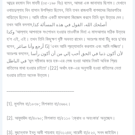
আব্দুর রহমান বিন মাহদী (৩৫-১৯৮ হিঃ) বলেন, আমরা এক জানাযায় ছিলাম। যেখানে
ওবায়দুল্লাহ বিন হাসান উপস্থিত ছিলেন, যিনি তখন রাজধানী বাগদাদের বিচারপতির
দায়িত্বে ছিলেন। আমি তাঁকে একটি মাসআলা জিজ্ঞেস করলে তিনি ভুল উত্তর দেন।
তখন আমি বললাম,أصلحك الله، القول في هذه المسألة كذا
وكذا ‘আল্লাহ আপনাকে সংশোধন হওয়ার তাওফীক দিন! এ মাসআলার সঠিক উত্তর
হ’ল এই, এই। তখন তিনি কিছুক্ষণ দৃষ্টি অবনত রাখেন। অতঃপর মাথা উঁচু করে দু’বার
বলেন, إذًا أرجع وأنا صاغر ‘এখন আমি প্রত্যাবর্তন করলাম এবং আমি লজ্জিত’।
অতঃপর বললেন, لأن أكون ذنبا في الحق أحب إلي من أن أكون رأسا
في الباطل ‘ভুল স্বীকার করে হক-এর লেজ হওয়া আমার নিকট অধিক প্রিয়
বাতিলের মাথা হওয়ার চাইতে’।[22] অর্থাৎ হক-এর অনুসারী হওয়া বাতিলের নেতা
হওয়ার চাইতে অনেক উত্তম।
________________________________
[1]. মুসলিম হা/১৮৩৮; মিশকাত হা/৩৬৬২।
[2]. আবুদাঊদ হা/৪০৯০; মিশকাত হা/৫১১০ ‘ক্রোধ ও অহংকার’ অনুচ্ছেদ।
[3]. মুছান্নাফ ইবনু আবী শায়বাহ হা/৩১২৪৪; দারেমী হা/৫২৩, সনদ জাইয়িদ।