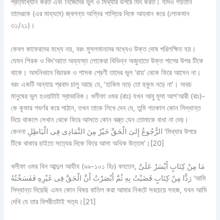
প্রত্যাখ্যান করত এবং নিজেদের ভুল ও মিথ্যার উপরে যিদ করত। যদিও শয়তান
তাদেরকে (এর মাধ্যমে) জ্বলন্ত অগ্নির শাস্তির দিকে আহবান করে (লোকমান
৩১/২১)।
কেবল কাফেরদের মধ্যে নয়, বরং মুসলমানদের মধ্যেও উক্ত দোষ পরিলক্ষিত হয়।
যেমন শিরক ও বিদ‘আতে অভ্যস্ত লোকেরা বিভিন্ন অজুহাতে উক্ত পাপের উপর টিকে
থাকে। অমনিভাবে বিচারক ও শাসক শ্রেণী তাদের ভুল ‘রায়’ থেকে ফিরে আসেন না।
বরং একটি অন্যায় প্রবাদ চালু আছে যে, ‘হাকিম নড়ে তো হুকুম নড়ে না’। অথচ
মানুষের ভুল হওয়াটাই স্বাভাবিক। খলীফা ওমর (রাঃ) যখন আবু মূসা আশ‘আরী (রাঃ)-
কে কূফার গভর্ণর করে পাঠান, তখন তাকে লিখে দেন যে, তুমি গতকাল কোন সিদ্ধান্ত
দিয়ে থাকলে সেখান থেকে ফিরে আসতে কোন বস্ত্ত যেন তোমাকে বাধা না দেয়।
কেননা الرُّجُوعُ إِلىَ الْحَقِّ خَيْرٌ مِنَ التَّمَادِى فِى الْبَاطِلِ ‘মিথ্যার উপরে
টিকে থাকার চাইতে সত্যের দিকে ফিরে আসা অধিক উত্তম’।[20]
খলীফা ওমর বিন আব্দুল আযীয (৯৯-১০১ হিঃ) বলতেন, مَا مِنْ كِتَابٍ أَيْسَرُ عَلَىَّ
رَدًّا مِنْ كِتَابٍ قَضَيْتُ بِهِ ثُمَّ أَبْصَرْتُ أَنَّ الْحَقَّ فِى غَيْرِهِ فَفَسَخْتُهُ ‘আমি
সিদ্ধান্ত দিয়েছি এমন কোন বিষয় বাতিল করা আমার নিকটে সবচেয়ে সহজ, যখন আমি
দেখি যে তার বিপরীতটাই সত্য।[21]