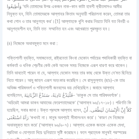
وَأَطِيعُوا ‘যদি তোমাদের উপর একজন নাক-কান কাটা হাবশী ক্রীতদাসও আমীর
নিযুক্ত হন, যিনি তোমাদেরকে আল্লাহর কিতাব অনুযায়ী পরিচালনা করেন, তোমরা তার
কথা শোন ও তার আনুগত্য কর’।[1] আল্লাহকে খুশি করার নিয়তে যিনি যত বিনয়ী ও
আনুগত্যশীল হন, তিনি তত সম্মানিত হন এবং আখেরাতে পুরস্কৃত হন।
(৪) নিজেকে অভাবমুক্ত মনে করা :
শক্তিশালী ব্যক্তি, সমাজনেতা, রাষ্ট্রনেতা কিংবা যেকোন পর্যায়ের পদাধিকারী ব্যক্তি বা
কর্মকর্তা ও ধনিক শ্রেণীর কেউ কেউ অনেক সময় নিজেকে এরূপ ধারণা করে থাকেন।
তিনি ভাবতেই পারেন না যে, আল্লাহ যেকোন সময় তার কাছ থেকে উক্ত নে‘মত ছিনিয়ে
নিতে পারেন। আবু জাহল এরূপ অহংকার করেছিল। সে রাসূলুল্লাহ (ছাঃ)-কে তার
অভিজ্ঞ পারিষদবর্গ ও শক্তিশালী জনবলের ভয় দেখিয়েছিল। জবাবে আল্লাহ
বলেছিলেন, فَلْيَدْعُ نَادِيَهُ، سَنَدْعُ الزَّبَانِيَةَ- ‘ডাকুক সে তার পারিষদবর্গকে’।
‘অচিরেই আমরা ডাকব আযাবের ফেরেশতাদেরকে’ (‘আলাক্ব ৯৬/১৭-১৮)। পরিণতি কি
হয়েছিল, সবার জানা। উক্ত প্রসঙ্গে আল্লাহ বলেন, كَلاَّ إِنَّ الْإِنْسَانَ لَيَطْغَى، أَنْ
رَآهُ اسْتَغْنَى ‘কখনই না। মানুষ অবশ্যই সীমালংঘন করে’। ‘কারণ সে নিজেকে
অভাবমুক্ত মনে করে’ (‘আলাক্ব ৯৬/৬-৭)। আল্লাহ একেক জনকে একেক মেধা,
প্রতিভা ও যোগ্যতা দিয়ে দুনিয়াতে সৃষ্টি করেছেন। ফলে প্রত্যেক মানুষই পরস্পরের