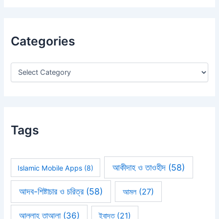
a
r
c
h
Categories
f
o
r
:
Tags
আকীদাহ ও তাওহীদ
(58)
Islamic Mobile Apps
(8)
আদব-শিষ্টাচার ও চরিত্র
(58)
আমল
(27)
আল্লাহ তাআলা
(36)
ইবাদত
(21)