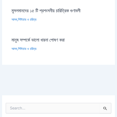
মুসলমানদের ১৫ টি প্রশংসনীয় চারিত্রিক গুণাবলী
আদব,শিষ্টাচার ও চরিত্র
মানুষ সম্পর্কে ভালো ধারনা পোষণ করা
আদব,শিষ্টাচার ও চরিত্র
S
e