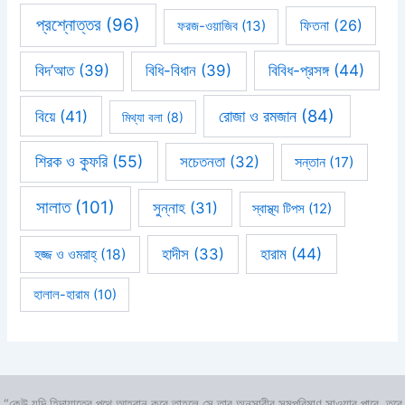
প্রশ্নোত্তর
(96)
ফিতনা
(26)
ফরজ-ওয়াজিব
(13)
বিবিধ-প্রসঙ্গ
(44)
বিদ’আত
(39)
বিধি-বিধান
(39)
রোজা ও রমজান
(84)
বিয়ে
(41)
মিথ্যা বলা
(8)
শিরক ও কুফরি
(55)
সচেতনতা
(32)
সন্তান
(17)
সালাত
(101)
সুন্নাহ
(31)
স্বাস্থ্য টিপস
(12)
হারাম
(44)
হাদীস
(33)
হজ্জ ও ওমরাহ্‌
(18)
হালাল-হারাম
(10)
“কেউ যদি হিদায়াতের পথে আহবান করে তাহলে সে তার অনুসারীর সমপরিমাণ সাওয়াব পাবে, তবে