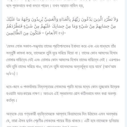
বসে পৃথকভাবে কথা বলতে পারেন। তখন আয়াত নাযিল হয়,
وَلاَ تَطْرُدِ الَّذِينَ يَدْعُونَ رَبَّهُمْ بِالْغَدَاةِ وَالْعَشِيِّ يُرِيدُونَ وَجْهَهُ مَا عَلَيْكَ
مِنْ حِسَابِهِمْ مِنْ شَيْءٍ وَمَا مِنْ حِسَابِكَ عَلَيْهِمْ مِنْ شَيْءٍ فَتَطْرُدَهُمْ
فَتَكُونَ مِنَ الظَّالِمِينَ – (الأنعام ৫২)-
‘যেসব লোক সকাল-সন্ধ্যায় তাদের প্রতিপালকের ইবাদত করে এবং এর মাধ্যমে তাঁর
সন্তুষ্টি কামনা করে, তাদেরকে তুমি দূরে সরিয়ে দিয়ো না। তাদের কোন আমলের হিসাব
তোমার দায়িত্বে নেই এবং তোমার কোন আমলের হিসাব তাদের দায়িত্বে নেই। এরপরেও
যদি তুমি তাদের সরিয়ে দাও, তাহ’লে তুমি যালেমদের অন্তর্ভুক্ত হয়ে যাবে’ (আন‘আম
৬/৫২)।
ধনে-জনে ও পদমর্যাদায় নিম্নস্তরের লোকদের প্রতি মনের মধ্যে কোন তুচ্ছভাব উদ্রেক
হওয়াটা অহংকারের লক্ষণ। অতএব এই স্বভাবগত রোগ কঠিনভাবে দমন করা অবশ্য
কর্তব্য।
অন্যকে হেয় গণ্যকারী ব্যক্তিদেরকে আল্লাহ কিয়ামতের দিন উঠাবেন এমন অবস্থায়
যে, তারা ঐসব দুর্বল শ্রেণীর লোকদের পায়ের নীচে থাকবে। এটি হবে তাদেরকে দুনিয়ায়