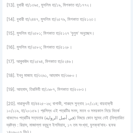
[13]. বুখারী হা/১৩৯৫, মুসলিম হা/১৯, মিশকাত হা/১৭৭২।
[14]. বুখারী হা/২৪৪৭, মুসলিম হা/২৫৭৯, মিশকাত হা/৫১২৩।
[15]. মুসলিম হা/২৫৮১; মিশকাত হা/৫১২৭ ‘যুলুম’ অনুচ্ছেদ।
[16]. মুসলিম হা/২৫৮২; মিশকাত হা/৫১২৮।
[17]. আবুদাঊদ হা/২৫৯৪, মিশকাত হা/৫২৪৬।
[18]. ইবনু মাজাহ হা/৩২৯১, আহমাদ হা/৩৬৮০।
[19]. আহমাদ, তিরমিযী হা/১৯৮৭, মিশকাত হা/৫০৮৩।
[20]. দারাকুৎনী হা/৪৪২৫-২৬; বাগাভী, শারহুস সুন্নাহ ১০/১১৪; বায়হাক্বী
১০/১১৯, হা/২০১৫৯। প্রসিদ্ধ এই পত্রটির সনদ, মতন ও সময়কাল নিয়ে বিতর্ক
থাকলেও পত্রটির সত্যতার (في أصل الرواية) বিষয়ে কোন সন্দেহ নেই (বিস্তারিত
দ্রষ্টব্য : রিয়াদ, মাজাল্লা বহূছুল ইলমিয়াহ, ১৭ তম সংখ্যা, যুলক্বা‘দাহ- ছফর
১৪০৬-০৭ হিঃ)।