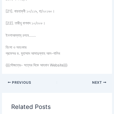
[21]. বায়হাক্বী ১০/১১৯, হা/২০১৬০।
[22]. তারীখু বাগদাদ ১০/৩০৮।
ইনশাআল্লাহ্‌ চলবে…….
হিংসা ও অহংকার
প্রফেসর ড. মুহাম্মাদ আসাদুল্লাহ আল-গালিব
{{{সৌজন্যেঃ- সত্যের দিকে আহবান Website}}}
PREVIOUS
NEXT
Related Posts