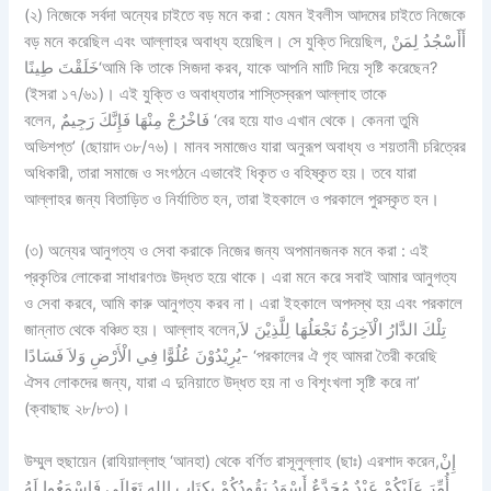
(২) নিজেকে সর্বদা অন্যের চাইতে বড় মনে করা : যেমন ইবলীস আদমের চাইতে নিজেকে
বড় মনে করেছিল এবং আল্লাহর অবাধ্য হয়েছিল। সে যুক্তি দিয়েছিল, أَأَسْجُدُ لِمَنْ
خَلَقْتَ طِينًا‘আমি কি তাকে সিজদা করব, যাকে আপনি মাটি দিয়ে সৃষ্টি করেছেন?
(ইসরা ১৭/৬১)। এই যুক্তি ও অবাধ্যতার শাস্তিস্বরূপ আল্লাহ তাকে
বলেন, فَاخْرُجْ مِنْهَا فَإِنَّكَ رَجِيمٌ ‘বের হয়ে যাও এখান থেকে। কেননা তুমি
অভিশপ্ত’ (ছোয়াদ ৩৮/৭৬)। মানব সমাজেও যারা অনুরূপ অবাধ্য ও শয়তানী চরিত্রের
অধিকারী, তারা সমাজে ও সংগঠনে এভাবেই ধিকৃত ও বহিষ্কৃত হয়। তবে যারা
আল্লাহর জন্য বিতাড়িত ও নির্যাতিত হন, তারা ইহকালে ও পরকালে পুরস্কৃত হন।
(৩) অন্যের আনুগত্য ও সেবা করাকে নিজের জন্য অপমানজনক মনে করা : এই
প্রকৃতির লোকেরা সাধারণতঃ উদ্ধত হয়ে থাকে। এরা মনে করে সবাই আমার আনুগত্য
ও সেবা করবে, আমি কারু আনুগত্য করব না। এরা ইহকালে অপদস্থ হয় এবং পরকালে
জান্নাত থেকে বঞ্চিত হয়। আল্লাহ বলেন,تِلْكَ الدَّارُ الْآخِرَةُ نَجْعَلُهَا لِلَّذِيْنَ لاَ
يُرِيْدُوْنَ عُلُوًّا فِي الْأَرْضِ وَلاَ فَسَادًا- ‘পরকালের ঐ গৃহ আমরা তৈরী করেছি
ঐসব লোকদের জন্য, যারা এ দুনিয়াতে উদ্ধত হয় না ও বিশৃংখলা সৃষ্টি করে না’
(ক্বাছাছ ২৮/৮৩)।
উম্মুল হুছায়েন (রাযিয়াল্লাহু ‘আনহা) থেকে বর্ণিত রাসূলুল্লাহ (ছাঃ) এরশাদ করেন,إِنْ
أُمِّرَ عَلَيْكُمْ عَبْدٌ مُجَدَّعٌ أَسْوَدُ يَقُودُكُمْ بِكِتَابِ اللهِ تَعَالَى فَاسْمَعُوا لَهُ