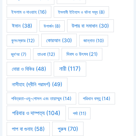
ইসলাম ও দাওয়াহ
(16)
ইসলামী ইতিহাস ও ঘটনা সমূহ
(8)
ঈমান
(38)
উপায় বা সমাধান
(30)
উপার্জন
(8)
কোরআন
(30)
কুসংস্কার
(12)
জান্নাত
(10)
দিবস ও উৎসব
(21)
জুম'আ
(7)
তাওবা
(12)
নারী
(117)
দোয়া ও যিকির
(48)
নাসীহাহ (দ্বীনি পরামর্শ)
(49)
পবিত্রতা-ওযু-গোসল এবং তায়াম্মুম
(14)
পরিধান বস্তু
(14)
পরিবার ও দাম্পত্য
(104)
পর্দা
(11)
পাপ বা গুনাহ
(58)
পুরুষ
(70)