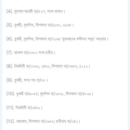
[4]. মুসনাদ দারেমী হা/৫২৭, সনদ হাসান।
[5]. বুখারী, মুসলিম, মিশকাত হা/৬১৯০, ৬১৯৫।
[6]. বুখারী, মুসলিম, মিশকাত হা/২১৯৬ ‘কুরআনের ফযীলত সমূহ’ অধ্যায়।
[7]. হাকেম হা/৫৩৮২ সনদ ছহীহ।
[8]. তিরমিযী হা/১৮৬২, ২৪৯২, মিশকাত হা/৩৬৪৩, ৫১১২।
[9]. বুখারী, ফৎহ সহ হা/৩০।
[10]. বুখারী হা/৬০৫৪; মুসলিম হা/২৫৯১, মিশকাত হা/৪৮২৯।
[11]. তিরমিযী হা/২৪৯২।
[12]. আহমাদ, মিশকাত হা/২৯৫৯; ছহীহাহ হা/২৪২।