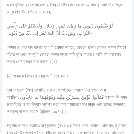
এরূপ দৃষ্টান্ত হযরত আব্দুল্লাহ ইবনু মাসঊদ (রাঃ) থেকেও এসেছে। তিনি তাঁর পিছনে
অনুসরণকারীদের উদ্দেশ্যে বলেন,
لَوْ تَعْلَمُونَ ذُنُوبِي مَا وَطِئَ عَقِبِي رَجُلاَنِ وَلَحَثَيْتُمْ عَلَى رَأْسِي
التُّرَابَ، وَلَوَدِدْتُ أَنَّ اللهَ غَفَرَ لِي ذَنْبًا مِنْ ذُنُوبِي-
‘আমার যে কত পাপ রয়েছে তা যদি তোমরা জানতে, তাহ’লে দু’জন লোকও আমার পিছনে
হাঁটতে না এবং অবশ্যই তোমরা আমার মাথায় মাটি ছুঁড়ে মারতে। আমি চাই আল্লাহ
আমার গোনাহসমূহ মাফ করুন’।[7]
(৬) অন্যকে নিজের তুলনায় ছোট মনে করা :
মূসা ও হারূণ (আঃ) ফেরাঊনের কাছে তাওহীদের দাওয়াত নিয়ে গেলে তারা
বলেছিল, فَقَالُوا أَنُؤْمِنُ لِبَشَرَيْنِ مِثْلِنَا وَقَوْمُهُمَا لَنَا عَابِدُونَ ‘আমরা কি এমন
দু’ব্যক্তির উপরে বিশ্বাস স্থাপন করব যারা আমাদেরই মত মানুষ এবং তাদের সম্প্রদায়
আমাদের দাসত্ব করে’? (মুমিনূন ২৩/৪৭)।
মক্কার কাফের নেতারাও রাসূলুল্লাহ (ছাঃ)-এর নিকট থেকে বেলাল, খোবায়েব, ছুহায়েব,
ইবনু মাসঊদ প্রমুখ দুর্বল শ্রেণীর লোকদের সরিয়ে দিতে বলেছিল, যাতে তারা তাঁর সঙ্গে