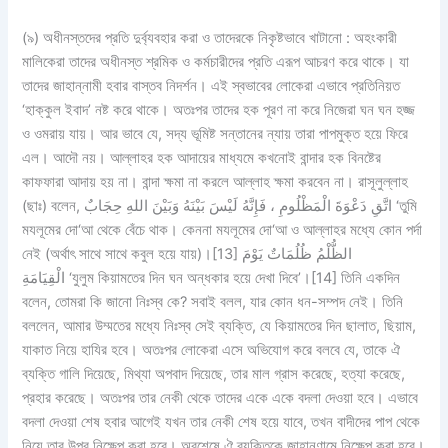
(৯) অধীনস্তদের প্রতি দুর্ব্যবহার করা ও তাদেরকে নিকৃষ্টভাবে খাটানো : অহংকারী
মালিকেরা তাদের অধীনস্ত শ্রমিক ও কর্মচারীদের প্রতি এরূপ আচরণ করে থাকে। যা
তাদের জাহান্নামী হবার বাস্তব নিদর্শন। এই স্বভাবের লোকেরা এভাবে প্রতিনিয়ত
‘হাক্কুল ইবাদ’ নষ্ট করে থাকে। অতঃপর তাদের হক পূরণ না করে নিজেরা ঘন ঘন হজ্জ
ও ওমরায় যায়। আর ভাবে যে, সদ্য ভূমিষ্ট সন্তানের ন্যায় তারা পাপমুক্ত হয়ে ফিরে
এল। আদৌ নয়। আল্লাহর হক আদায়ের মাধ্যমে কখনোই বান্দার হক বিনষ্টের
কাফফারা আদায় হয় না। বান্দা ক্ষমা না করলে আল্লাহ ক্ষমা করবেন না। রাসূলুল্লাহ
(ছাঃ) বলেন, اتَّقِ دَعْوَةَ الْمَظْلُومِ ، فَإِنَّهُ لَيْسَ بَيْنَهُ وَبَيْنَ اللهِ حِجَابٌ ‘তুমি
মযলূমের দো‘আ থেকে বেঁচে থাক। কেননা মযলূমের দো‘আ ও আল্লাহর মধ্যে কোন পর্দা
নেই (অর্থাৎ সাথে সাথে কবুল হয়ে যায়)।[13] الظُّلْمُ ظُلُمَاتٌ يَوْمَ
الْقِيَامَةِ ‘যুলুম কিয়ামতের দিন ঘন অন্ধকার হয়ে দেখা দিবে’।[14] তিনি একদিন
বলেন, তোমরা কি জানো নিঃস্ব কে? সবাই বলল, যার কোন ধন-সম্পদ নেই। তিনি
বললেন, আমার উম্মতের মধ্যে নিঃস্ব সেই ব্যক্তি, যে কিয়ামতের দিন ছালাত, ছিয়াম,
যাকাত নিয়ে হাযির হবে। অতঃপর লোকেরা এসে অভিযোগ করে বলবে যে, তাকে ঐ
ব্যক্তি গালি দিয়েছে, মিথ্যা অপবাদ দিয়েছে, তার মাল গ্রাস করেছে, হত্যা করেছে,
প্রহার করেছে। অতঃপর তার নেকী থেকে তাদের একে একে বদলা দেওয়া হবে। এভাবে
বদলা দেওয়া শেষ হবার আগেই যখন তার নেকী শেষ হয়ে যাবে, তখন বাদীদের পাপ থেকে
নিয়ে তার উপর নিক্ষেপ করা হবে। অবশেষে ঐ ব্যক্তিকে জাহানণামে নিক্ষেপ করা হবে।