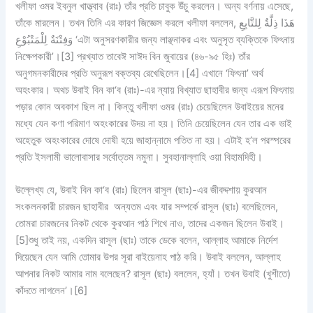
খলীফা ওমর ইবনুল খাত্ত্বাব (রাঃ) তাঁর প্রতি চাবুক উঁচু করলেন। অন্য বর্ণনায় এসেছে,
তাঁকে মারলেন। তখন তিনি এর কারণ জিজ্ঞেস করলে খলীফা বললেন, هَذَا ذِلَّةٌ لِلتَّابِعِ
وَفِتْنَةٌ لِلْمَتْبُوْعِ ‘এটা অনুসরণকারীর জন্য লাঞ্ছনাকর এবং অনুসৃত ব্যক্তিকে ফিৎনায়
নিক্ষেপকারী’।[3] প্রখ্যাত তাবেঈ সাঈদ বিন জুবায়ের (৪৬-৯৫ হিঃ) তাঁর
অনুগমনকারীদের প্রতি অনুরূপ বক্তব্য রেখেছিলেন।[4] এখানে ‘ফিৎনা’ অর্থ
অহংকার। অথচ উবাই বিন কা‘ব (রাঃ)-এর ন্যায় বিখ্যাত ছাহাবীর জন্য এরূপ ফিৎনায়
পড়ার কোন অবকাশ ছিল না। কিন্তু খলীফা ওমর (রাঃ) চেয়েছিলেন উবাইয়ের মনের
মধ্যে যেন কণা পরিমাণ অহংকারের উদয় না হয়। তিনি চেয়েছিলেন যেন তার এক ভাই
অহেতুক অহংকারের দোষে দোষী হয়ে জাহান্নামে পতিত না হয়। এটাই হ’ল পরস্পরের
প্রতি ইসলামী ভালোবাসার সর্বোত্তম নমুনা। সুবহানাল্লাহি ওয়া বিহামদিহী।
উল্লেখ্য যে, উবাই বিন কা‘ব (রাঃ) ছিলেন রাসূল (ছাঃ)-এর জীবদ্দশায় কুরআন
সংকলনকারী চারজন ছাহাবীর অন্যতম এবং যার সম্পর্কে রাসূল (ছাঃ) বলেছিলেন,
তোমরা চারজনের নিকট থেকে কুরআন পাঠ শিখে নাও, তাদের একজন ছিলেন উবাই।
[5]শুধু তাই নয়, একদিন রাসূল (ছাঃ) তাকে ডেকে বলেন, আল্লাহ আমাকে নির্দেশ
দিয়েছেন যেন আমি তোমার উপর সূরা বাইয়েনাহ পাঠ করি। উবাই বললেন, আল্লাহ
আপনার নিকট আমার নাম বলেছেন? রাসূল (ছাঃ) বললেন, হ্যাঁ। তখন উবাই (খুশীতে)
কাঁদতে লাগলেন’।[6]