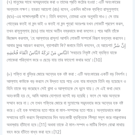
(৭) মানুষের সাথে অসদ্ব্যবহার করা ও তাদের প্রতি কঠোর হওয়া : এটি অহংকারের
অন্যতম লক্ষণ। হযরত আয়েশা (রাঃ) বলেন, একদিন জনৈক ব্যক্তি রাসূলুল্লাহ
(ছাঃ)-এর সাক্ষাৎপ্রার্থী হ’ল। তিনি বললেন, তোমরা ওকে অনুমতি দাও। সে তার
গোত্রের কতই না মন্দ ভাই ও কতই না মন্দ পুত্র! অতঃপর যখন লোকটি প্রবেশ করল,
তখন রাসূলুল্লাহ (ছাঃ) তার সাথে অতীব নম্রভাবে কথা বললেন। পরে আমি তাঁকে
জিজ্ঞেস করলাম, ‘হে আল্লাহর রাসূল! আপনি লোকটি সম্পর্কে বিরূপ মন্তব্য করলেন।
আবার সুন্দর আচরণ করলেন, ব্যাপারটা কি? জবাবে তিনি বললেন, হে আয়েশা! إِنَّ شَرَّ
النَّاسِ مَنْ تَرَكَهُ النَّاسُ اتِّقَاءَ فُحْشِهِ ‘সবচেয়ে নিকৃষ্ট সেই ব্যক্তি যাকে
লোকেরা পরিত্যাগ করে ও ছেড়ে যায় তার ফাহেশা কথার ভয়ে’।[10]
(৮) শক্তি বা বুদ্ধির জোরে অন্যের হক নষ্ট করা : এটি অহংকারের একটি বড় নিদর্শন।
আল্লাহ কাউকে বড় করলে সে উদ্ধত হয়ে পড়ে এবং যার মাধ্যমে তিনি বড় হয়েছেন ও
যিনি তাকে বড় করেছেন সেই বান্দা ও আল্লাহকে সে ভুলে যায়। সে এই কথা ভেবে
অহংকারী হয় যে, আমি আমার যোগ্যতা বলেই বড় হয়েছি। ফলে সে আর অন্যকে
সম্মান করে না। সে তখন শক্তির জোরে বা সুযোগের সদ্ব্যবহার করে অন্যের হক নষ্ট
করে। এই হক সম্মানের হতে পারে বা মাল-সম্পদের হতে পারে। অন্যায়ভাবে কারু
সম্মানের হানি করলে ক্বিয়ামতের দিন অহংকারী ব্যক্তিকে পিঁপড়া সদৃশ করে লাঞ্ছনাকর
অবস্থায় হাঁটানো হবে।[11] অথবা তাকে ঐ মাল-সম্পদ ও মাটির বিশাল বোঝা মাথায়
বহন করে হাঁটতে বাধ্য করা হবে।[12]